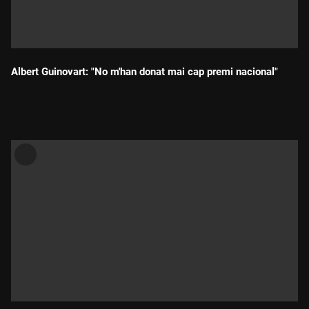
Albert Guinovart: "No m'han donat mai cap premi nacional"
Durada: