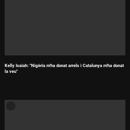
Kelly Isaiah: "Nigèria m'ha donat arrels i Catalunya m'ha donat
la veu"
Durada: