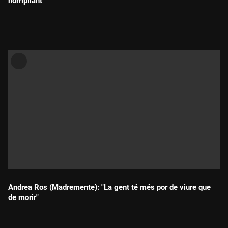
horripilant"
Durada:
Andrea Ros (Madremente): "La gent té més por de viure que
de morir"
Durada: