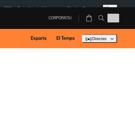
Més
ERC
SpaceX
Isaki Lacuesta
Sánchez Europa
CORPORATIU
Esports
El Temps
Directes