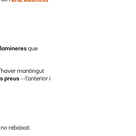
 llamineres
que
 d'haver mantingut
os preus
--l'anterior i
no rebaixat.