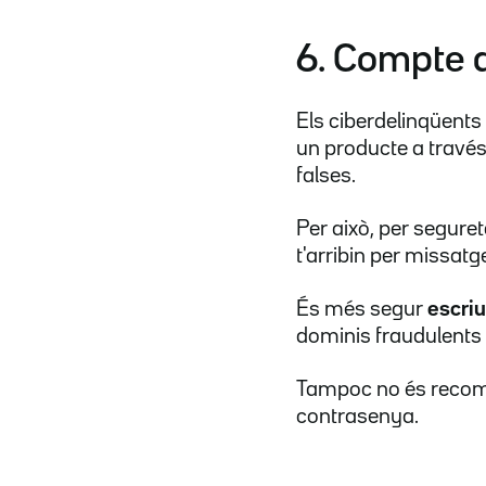
6. Compte 
Els ciberdelinqüent
un producte a travé
falses.
Per això, per seguret
t'arribin per missatg
És més segur
escriu
dominis fraudulents
Tampoc no és recoma
contrasenya.