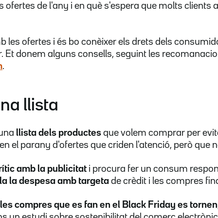
s ofertes de l'any i en què s'espera que molts clients 
mb les ofertes i és bo conèixer els drets dels consumi
r. Et donem alguns consells, seguint les recomanaci
m
.
na llista
 una
llista dels productes
que volem comprar per evi
en el parany d'ofertes que criden l'atenció, però que 
rític amb la publicitat
i procura fer un consum respons
la la despesa
amb targeta
de crèdit i les compres fi
 les compres que es fan en el Black Friday es tornen
s un estudi sobre sostenibilitat del comerç electrònic 