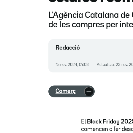
L'Agència Catalana de 
de les compres per int
Redacció
15 nov. 2024, 09.03
Actualitzat
23 nov. 2
Comerç
El
Black Friday 202
comencen a fer desc