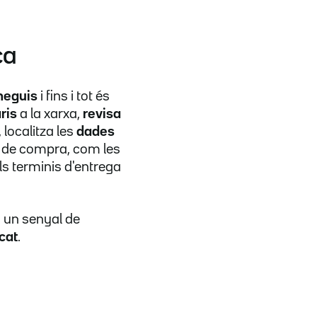
ça
neguis
i fins i tot és
ris
a la xarxa,
revisa
localitza les
dades
ns de compra, com les
ls terminis d'entrega
s un senyal de
cat
.