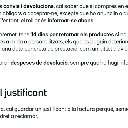
es
canvis i devolucions
, cal saber que si compres en 
n obligats a acceptar-ne, excepte que ho anunciïn o q
Per tant, el millor és
informar-se abans
.
nternet, tens
14 dies per retornar els productes
si no
ets a mida o personalitzats, els que es puguin deteri
n una data concreta de prestació, com un bitllet d'avi
obrar
despeses de devolució
, sempre que ho hagi in
 justificant
, cal guardar un justificant o la factura perquè, sens
 dret a reclamar.