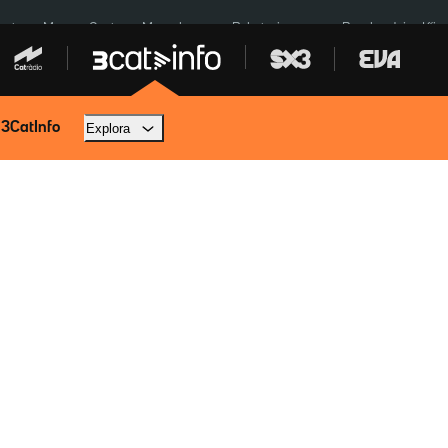
euta
Menors Ceuta
Mercabarna
Robatoris coure
Bombardejos Kíiv
 3CatInfo
Explora