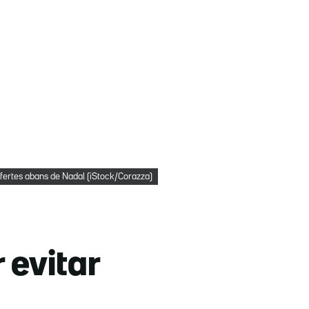
ertes abans de Nadal (iStock/Corazza)
 evitar