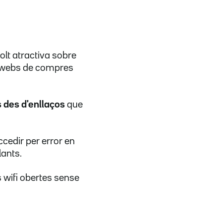
lt atractiva sobre
e webs de compres
s des d'enllaços
que
ccedir per error en
lants.
 wifi obertes sense