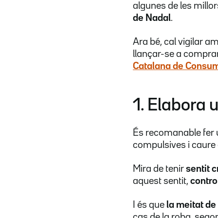
algunes de les millor
de Nadal
.
Ara bé, cal vigilar a
llançar-se a compra
Catalana de Consu
1. Elabora u
És recomanable fer
compulsives i caure 
Mira de tenir
sentit c
aquest sentit,
contro
I és que
la meitat de
cas de la roba, segon