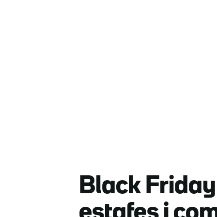
Black Friday
estafes i co