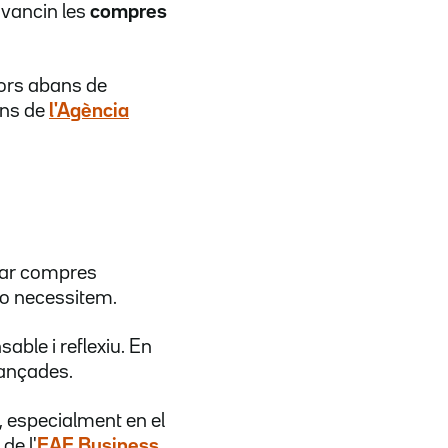
avancin les
compres
dors abans de
ons de
l'Agència
tar compres
no necessitem.
able i reflexiu. En
nançades.
, especialment en el
de l'
EAE Business