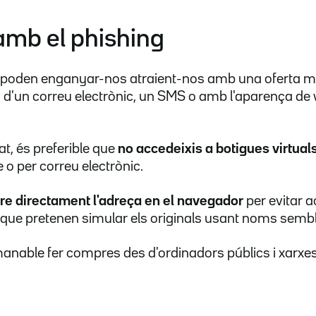
amb el phishing
s poden enganyar-nos atraient-nos amb una oferta mo
s d'un correu electrònic, un SMS o amb l'aparença d
at, és preferible que
no accedeixis a botigues virtual
e o per correu electrònic.
re directament l'adreça en el navegador
per evitar a
 que pretenen simular els originals usant noms semb
nable fer compres des d'ordinadors públics i xarxes