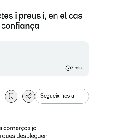
 i preus i, en el cas
 confiança
3 min
Segueix-nos a
ts comerços ja
arques despleguen