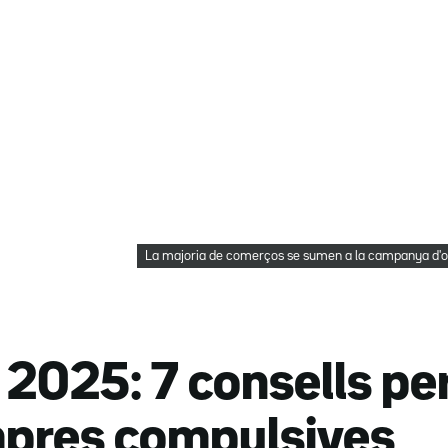
La majoria de comerços se sumen a la campanya d'of
 2025: 7 consells per
mpres compulsives