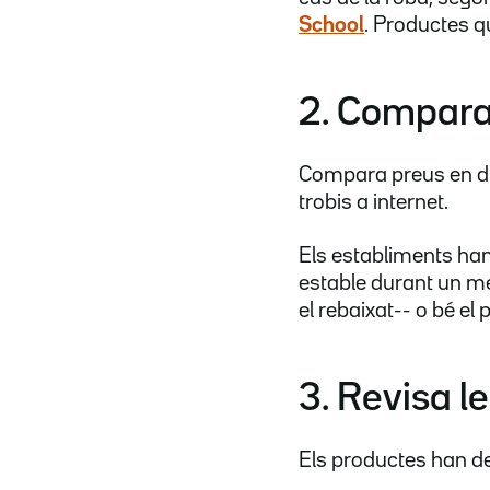
School
. Productes q
2. Compara
Compara preus en di
trobis a internet.
Els establiments han 
estable durant un m
el rebaixat-- o bé e
3. Revisa l
Els productes han de