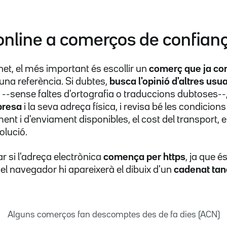
online a comerços de confian
et, el més important és escollir un
comerç que ja co
lguna referència. Si dubtes,
busca l'opinió d'altres usua
--sense faltes d'ortografia o traduccions dubtoses--, 
presa
i la seva adreça física, i revisa bé les condicio
nt i d'enviament disponibles, el cost del transport, e
olució.
 si l'adreça electrònica
comença per https
, ja que é
 el navegador hi apareixerà el dibuix d'un
cadenat tan
Alguns comerços fan descomptes des de fa dies (ACN)