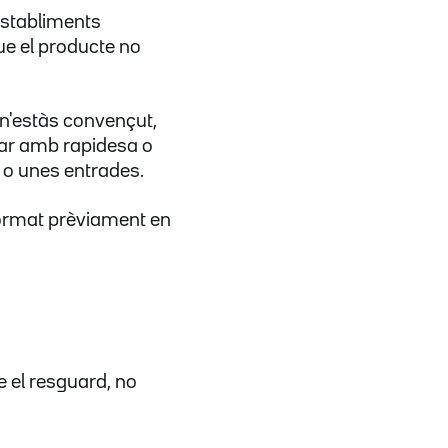
establiments
ue el producte no
 n'estàs convençut,
orar amb rapidesa o
ó o unes entrades.
format prèviament en
e el resguard, no