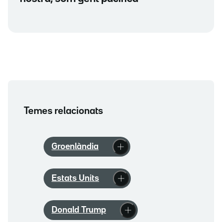
Temes relacionats
Groenlàndia
Estats Units
Donald Trump