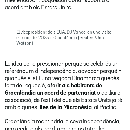
més endavant poguessin donar suport a un
acord amb els Estats Units.
El vicepresident dels EUA, DJ Vance, en una visita
el març del 2025 a Groenlàndia (Reuters/Jim
Watson)
La idea seria pressionar perquè se celebrés un
referèndum d'independència, advocar perquè hi
guanyés el sí, i una vegada Dinamarca quedés
fora de l'equació,
oferir als habitants de
Groenlàndia un acord de partenariat
o de lliure
associació, de l'estil del que els Estats Units ja té
amb algunes
illes de la Micronèsia
, al Pacífic.
Groenlàndia mantindria la seva independència,
però cediria als nord-americans totes les