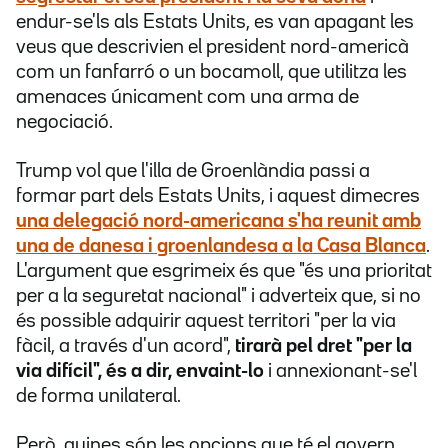
endur-se'ls als Estats Units, es van apagant les
veus que descrivien el president nord-americà
com un fanfarró o un bocamoll, que utilitza les
amenaces únicament com una arma de
negociació.
Trump vol que l'illa de Groenlàndia passi a
formar part dels Estats Units, i aquest dimecres
una delegació nord-americana s'ha reunit amb
una de danesa i groenlandesa a la Casa Blanca
.
L'argument que esgrimeix és que "és una prioritat
per a la seguretat nacional" i adverteix que, si no
és possible adquirir aquest territori "per la via
fàcil, a través d'un acord",
tirarà pel dret "per la
via difícil", és a dir, envaint-lo
i annexionant-se'l
de forma unilateral.
Però, quines són les opcions que té el govern