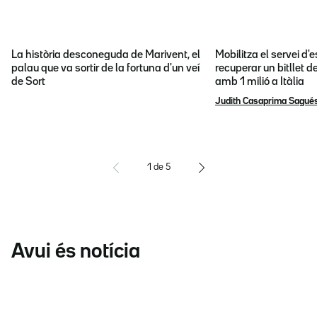
La història desconeguda de Marivent, el
Mobilitza el servei d
palau que va sortir de la fortuna d'un veí
recuperar un bitllet d
de Sort
amb 1 milió a Itàlia
Judith Casaprima Sagué
1
de
5
Avui és notícia