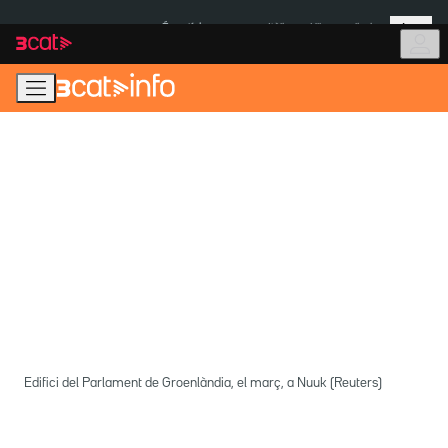
Anar
Anar
Més
a
al
És notícia:
Itàlia
Ulleres eclipsi
la
contingut
navegació
principal
Edifici del Parlament de Groenlàndia, el març, a Nuuk (Reuters)