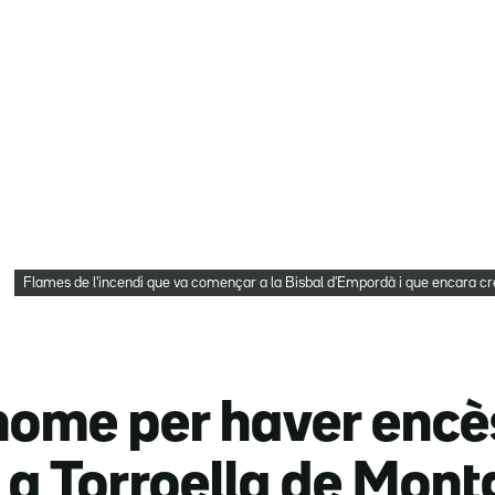
Flames de l'incendi que va començar a la Bisbal d'Empordà i que encara c
home per haver encè
 a Torroella de Mont