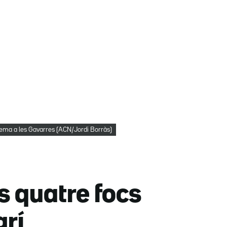
rema a les Gavarres (ACN/Jordi Borràs)
s quatre focs
grí