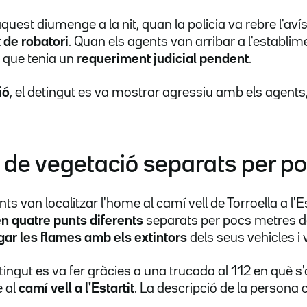
quest diumenge a la nit, quan la policia va rebre l'aví
t de robatori
. Quan els agents van arribar a l'establime
que tenia un r
equeriment judicial pendent
.
ió
, el detingut es va mostrar agressiu amb els agents
 de vegetació separats per p
s van localitzar l'home al camí vell de Torroella a l'Es
n quatre punts diferents
separats per pocs metres de
ar les flames amb els extintors
dels seus vehicles i 
etingut es va fer gràcies a una trucada al 112 en què s'
 al
camí vell a l'Estartit
. La descripció de la persona 