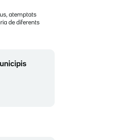
eus, atemptats
ria de diferents
unicipis