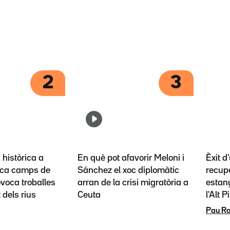
2
3
històrica a
En què pot afavorir Meloni i
Èxit d
ca camps de
Sánchez el xoc diplomàtic
recupe
ovoca troballes
arran de la crisi migratòria a
estany
t dels rius
Ceuta
l'Alt P
Pau Ro