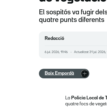
El sospitós va fugir de
quatre punts diferents
Redacció
6 jul. 2026, 19.46
Actualitzat
31 jul. 2026,
Baix Empordà
La
Policia Local de 
quatre focs de veget