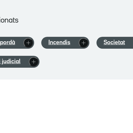
ionats
pordà
Incendis
Societat
i judicial