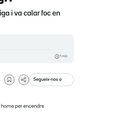
ga i va calar foc en
1 min
Segueix-nos a
un home per encendre