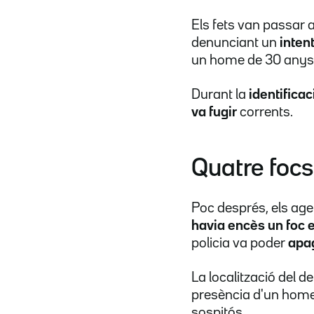
Els fets van passar a
denunciant un
inten
un home de 30 anys 
Durant la
identificac
va fugir
corrents.
Quatre focs
Poc després, els agent
havia encès un foc e
policia va poder
apag
La localització del d
presència d'un home
sospitós.