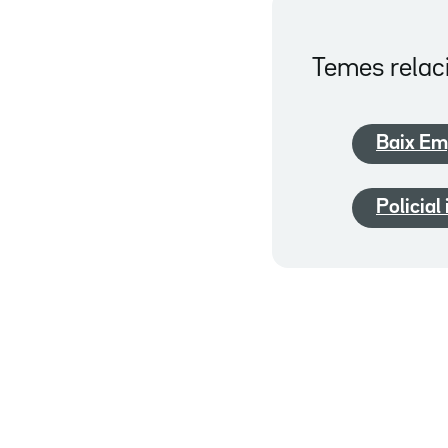
Temes relac
Baix Em
Policial 