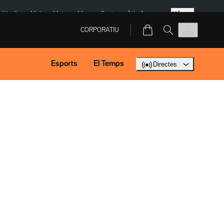
Més
Tailàndia
Multa a Meta
Menors Ceuta
Àtic Ayuso
CORPORATIU
Esports
El Temps
Directes