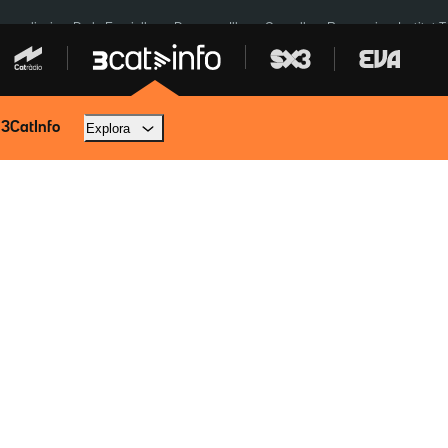
res eclipsi
De la Espriella
Dos anys Illa
Granollers Paraguai
Institut 
 3CatInfo
Explora