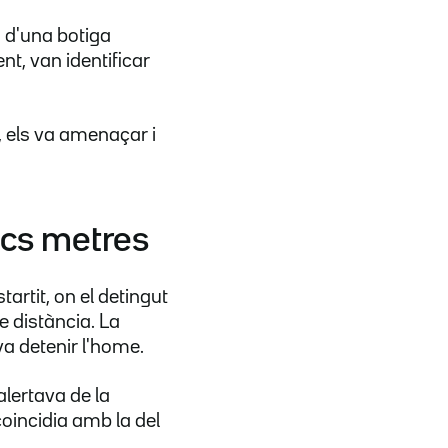
s d'una botiga
nt, van identificar
, els va amenaçar i
ocs metres
tartit, on el detingut
 distància. La
va detenir l'home.
alertava de la
coincidia amb la del