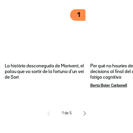
1
La història desconeguda de Marivent, el
Per què no hauries d
palau que va sortir de la fortuna d'un veí
decisions al final del
de Sort
fatiga cognitiva
Berta Boter Carbonell
1
de
5