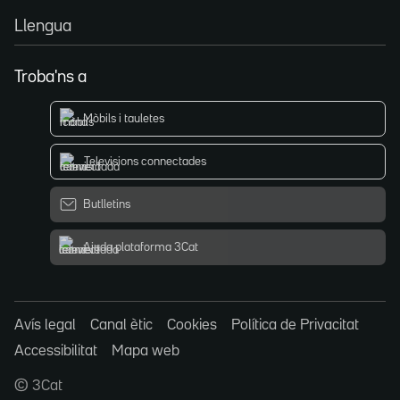
Llengua
Troba'ns a
Mòbils i tauletes
Televisions connectades
Butlletins
Ajuda plataforma 3Cat
Avís legal
Canal ètic
Cookies
Política de Privacitat
Accessibilitat
Mapa web
© 3Cat