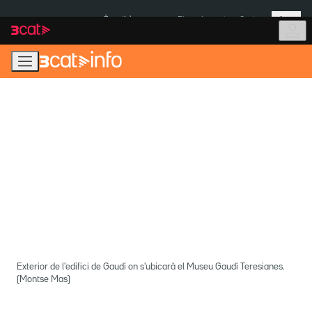
Anar
Anar
Més
a
al
És notícia:
Pluges Inuncat
Ceuta
la
contingut
navegació
principal
Exterior de l'edifici de Gaudí on s'ubicarà el Museu Gaudí Teresianes.
(Montse Mas)