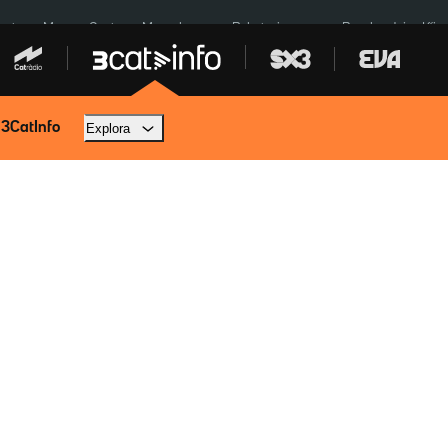
euta
Menors Ceuta
Mercabarna
Robatoris coure
Bombardejos Kíiv
 3CatInfo
Explora