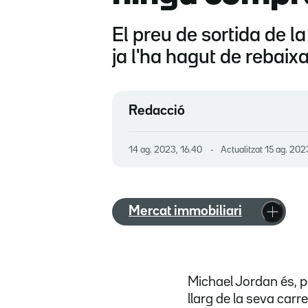
El preu de sortida de l
ja l'ha hagut de rebaix
Redacció
14 ag. 2023, 16.40
Actualitzat
15 ag. 202
Mercat immobiliari
Michael Jordan és, pe
llarg de la seva carr