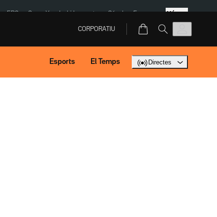
Més
ERC
SpaceX
Isaki Lacuesta
Sánchez Europa
CORPORATIU
Esports
El Temps
Directes