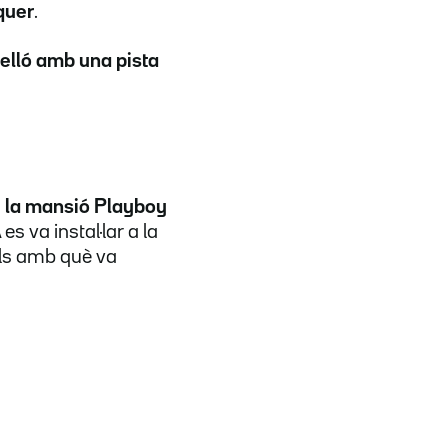
quer
.
elló amb una pista
e la mansió Playboy
s va instal·lar a la
ulls amb què va