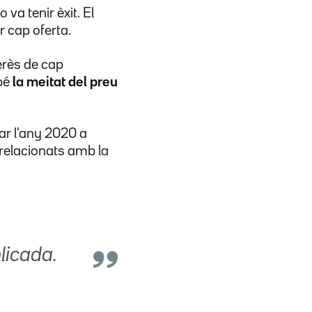
va tenir èxit. El
r cap oferta.
erès de cap
ebé
la meitat del preu
ar l'any 2020 a
relacionats amb la
licada.