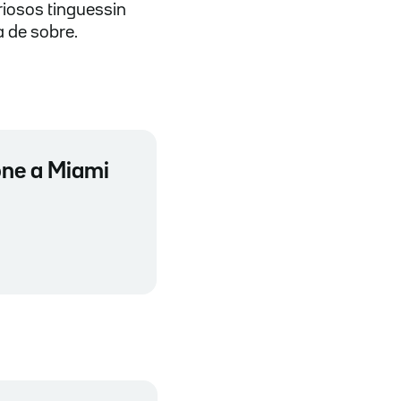
riosos tinguessin
a de sobre.
one a Miami