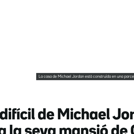
La casa de Michael Jordan està construïda en una parce
difícil de Michael Jo
a la seva mansió de