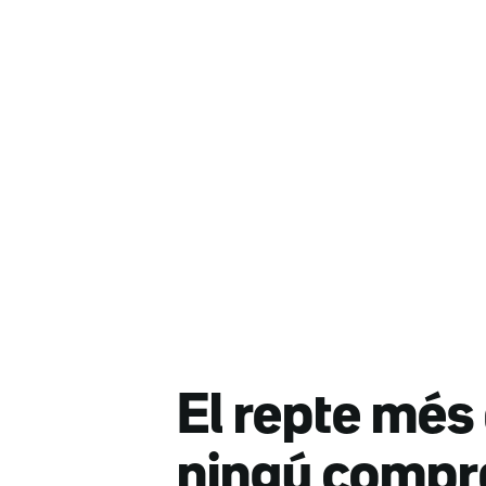
El repte més 
ningú compr