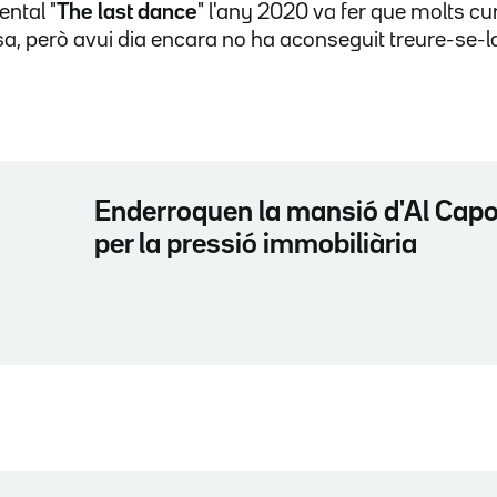
ental "
The last dance
" l'any 2020 va fer que molts cu
asa, però avui dia encara no ha aconseguit treure-se-l
Enderroquen la mansió d'Al Cap
per la pressió immobiliària