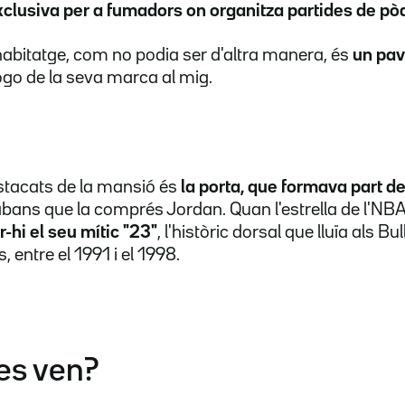
xclusiva per a fumadors on organitza partides de pò
'habitatge, com no podia ser d'altra manera, és
un pav
ogo de la seva marca al mig.
stacats de la mansió és
la porta, que formava part d
bans que la comprés Jordan. Quan l'estrella de l'NBA e
-hi el seu mític "23"
, l'històric dorsal que lluïa als B
, entre el 1991 i el 1998.
es ven?