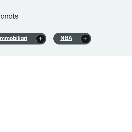
ionats
immobiliari
NBA