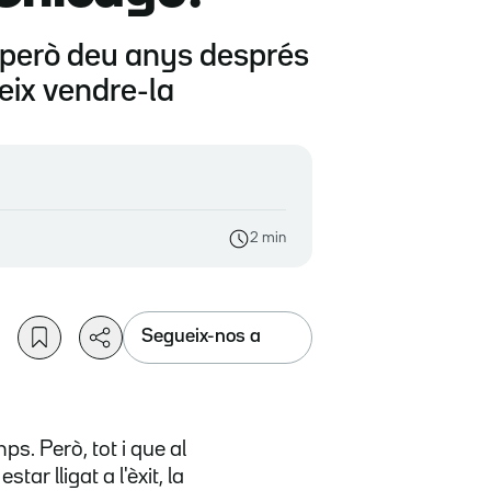
s, però deu anys després
eix vendre-la
2 min
Segueix-nos a
ps. Però, tot i que al
ar lligat a l'èxit, la