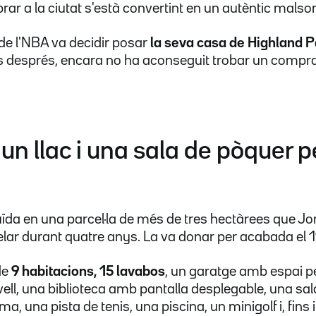
r a la ciutat s'està convertint en un autèntic malso
a de l'NBA va decidir posar
la seva casa de Highland P
s després, encara no ha aconseguit trobar un compr
 un llac i una sala de pòquer p
ïda en una parcel·la de més de tres hectàrees que J
lar durant quatre anys. La va donar per acabada el 
de
9 habitacions, 15 lavabos
, un garatge amb espai pe
ell, una biblioteca amb pantalla desplegable, una sala
a, una pista de tenis, una piscina, un minigolf i, fins i 