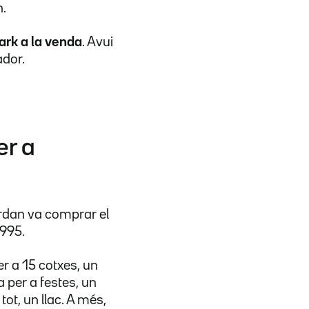
n.
ark a la venda
. Avui
ador.
er a
ordan va comprar el
1995.
r a 15 cotxes, un
 per a festes, un
tot, un llac. A més,