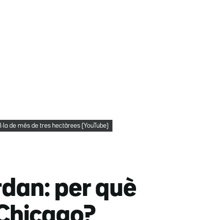
l·la de més de tres hectàrees (YouTube)
rdan: per què
 Chicago?