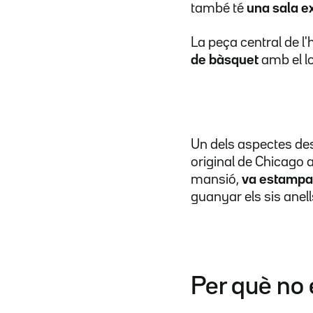
també té
una sala e
La peça central de l
de bàsquet
amb el l
Un dels aspectes de
original de Chicago a
mansió,
va estampar
guanyar els sis anells
Per què no 