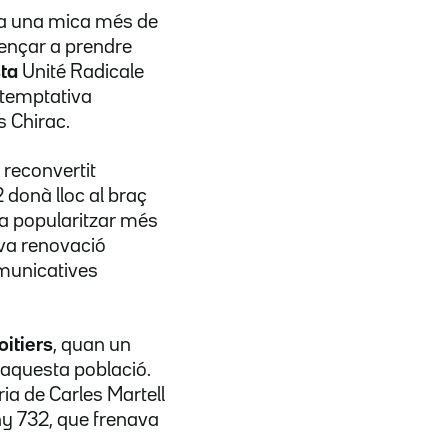
fa una mica més de
mençar a prendre
sta
Unité Radicale
 temptativa
s Chirac.
, reconvertit
2 donà lloc al braç
va popularitzar més
ava renovació
omunicatives
itiers
,
quan un
d'aquesta població.
ria de Carles Martell
ny 732, que frenava