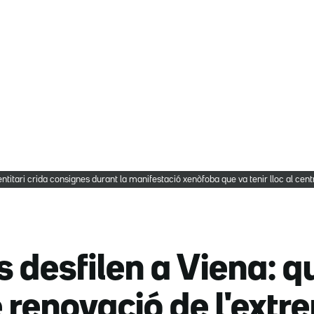
entitari crida consignes durant la manifestació xenòfoba que va tenir lloc al centr
is desfilen a Viena: 
renovació de l'extr