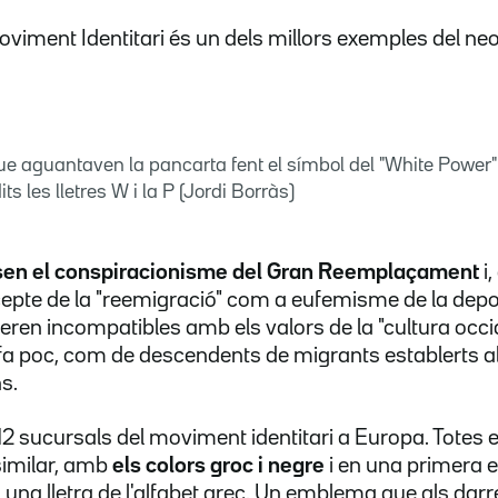
viment Identitari és un dels millors exemples del neo
que aguantaven la pancarta fent el símbol del "White Power"
s les lletres W i la P (Jordi Borràs)
sen el conspiracionisme del Gran Reemplaçament
i,
cepte de la "reemigració" com a eufemisme de la dep
ren incompatibles amb els valors de la "cultura occide
fa poc, com de descendents de migrants establerts a
s.
2 sucursals del moviment identitari a Europa. Totes 
similar, amb
els colors groc i negre
i en una primera e
 una lletra de l'alfabet grec. Un emblema que als dar