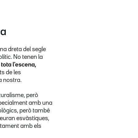
ta
ema dreta del segle
ític. No tenen la
 tota l'escena,
ts de les
a nostra.
turalisme, però
especialment amb una
ològics, però també
veuran esvàstiques,
ectament amb els