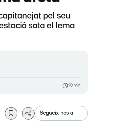
 capitanejat pel seu
estació sota el lema
10 min
Segueix-nos a