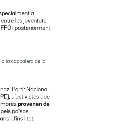
especialment a
 entre les joventuts
 l'FPÖ i posteriorment
 a la capçalera de la
nazi Partit Nacional
D), d'activistes que
 membres
provenen de
pels països
 i, fins i tot,