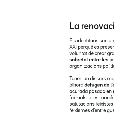
La renovaci
Els identitaris són u
XXI perquè es present
voluntat de crear gr
sobretot entre les j
organitzacions polít
Tenen un discurs mar
alhora
defugen de l
acurada posada en e
formals: a les manif
salutacions feixiste
feixismes d'entre gu