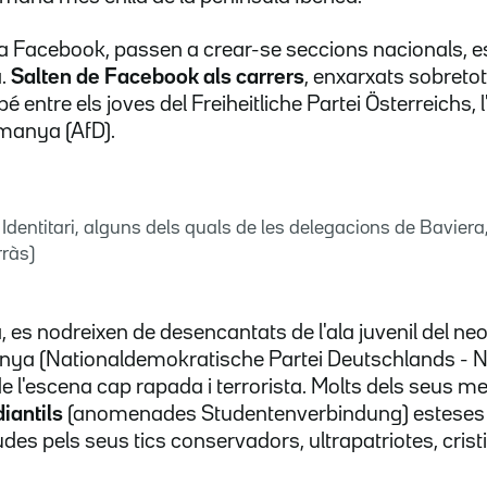
t a Facebook, passen a crear-se seccions nacionals, 
.
Salten de Facebook als carrers
, enxarxats sobretot
é entre els joves del Freiheitliche Partei Österreichs,
emanya (AfD).
Identitari, alguns dels quals de les delegacions de Baviera,
rràs)
 es nodreixen de desencantats de l'ala juvenil del neo
ya (Nationaldemokratische Partei Deutschlands - NP
de l'escena cap rapada i terrorista. Molts dels seus
diantils
(anomenades Studentenverbindung) esteses 
es pels seus tics conservadors, ultrapatriotes, cristians