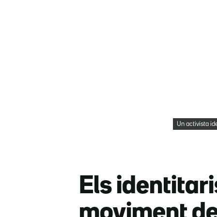
Un activista id
Els identitar
moviment de 