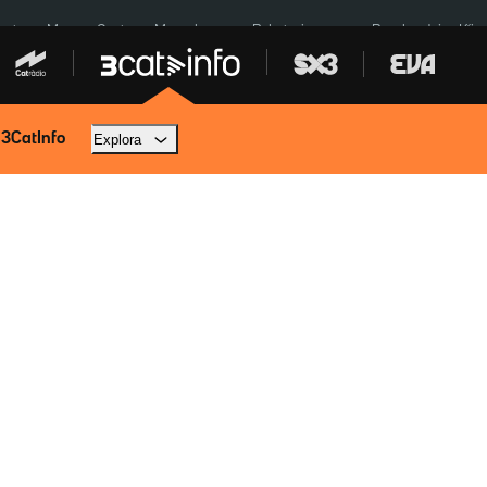
euta
Menors Ceuta
Mercabarna
Robatoris coure
Bombardejos Kíiv
 3CatInfo
Explora