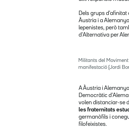
Dels grups d'afinita
Àustria i a Alemanya
lepenistes, però tamb
d'Alternativa per Al
Militants del Moviment 
manifestació (Jordi Bo
A Àustria i Alemanya,
Democràtic d'Aleman
volen distanciar-se 
les fraternitats estu
germanòfils i conegud
filofeixistes.