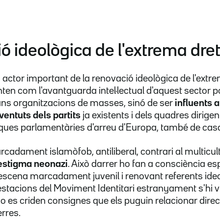
ó ideològica de l'extrema dre
n actor important de la renovació ideològica de l'extr
en com l'avantguarda intel·lectual d'aquest sector pol
ans organitzacions de masses, sinó de ser
influents a
oventuts dels partits
ja existents i dels quadres dirigen
iques parlamentàries d'arreu d'Europa, també de cas
cadament islamòfob, antiliberal, contrari al multicul
'estigma neonazi
. Això darrer ho fan a consciència 
scena marcadament juvenil i renovant referents ide
estacions del Moviment Identitari estranyament s'hi 
s o es criden consignes que els puguin relacionar dir
erres.