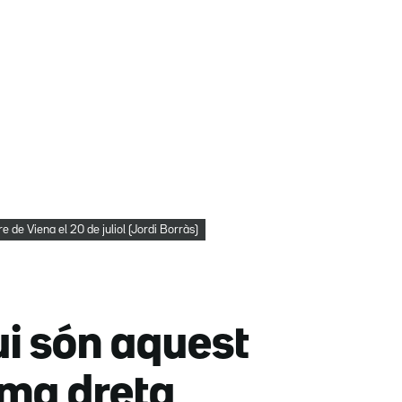
e de Viena el 20 de juliol (Jordi Borràs)
qui són aquest
ema dreta