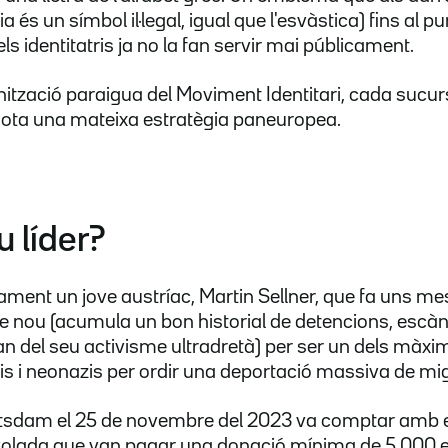
 és un símbol il·legal, igual que l'esvàstica) fins al p
ls identitatris ja no la fan servir mai públicament.
nització paraigua del Moviment Identitari, cada sucur
ta una mateixa estratègia paneuropea.
u líder?
sament un jove austríac, Martin Sellner, que fa uns mes
e nou (acumula un bon historial de detencions, escàn
an del seu activisme ultradretà) per ser un dels màxim
aris i neonazis per ordir una deportació massiva de m
otsdam el 25 de novembre del 2023 va comptar amb e
volada que van pagar una donació mínima de 5.000 eu