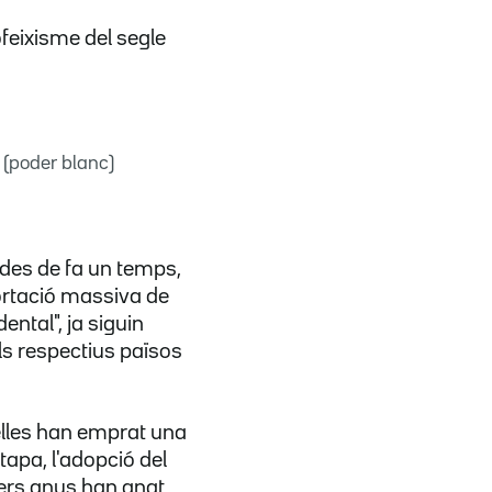
feixisme del segle
 (poder blanc)
 des de fa un temps,
ortació massiva de
ntal", ja siguin
ls respectius països
elles han emprat una
tapa, l'adopció del
rers anys han anat