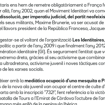
itaris ens hem de remetre obligatòriament a França 
 allà, l'any 2002, quan el Moviment Identitari va co
dissolució, per imperatiu judicial, del partit neofeixi
els seus militants, Maxime Brunerie, va ser acusat de
el llavors president de la República Francesa, Jacque
estar-se al voltant de l'organització
Les Identitaires
polític a partir de l'any 2009 i que finalment l'any 201
ération identitaire (GI). És segurament l'entitat que 
'extrema dreta, gràcies al seu activisme que combin
na ultradretana, activisme juvenil i noves tàctiques c
 de les xarxes socials.
èixer amb la
mediàtica ocupació d'una mesquita a Po
 de la nova ala juvenil van ocupar el centre de culte 
ta amb la inscripció "732!", fent referència a la victò
atalla de Tours a l'Emirat de Còrdova l'octubre de l'a
lmana més enllà de la península Ibèrica.