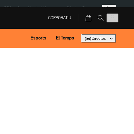
Més
ERC
SpaceX
Isaki Lacuesta
Sánchez Europa
CORPORATIU
Esports
El Temps
Directes