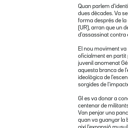
Quan parlem d'ident
dues dècades. Va ser
forma després de la
(UR), arran que un d
d'assassinat contra 
El nou moviment va g
oficialment en partit 
juvenil anomenat Gén
aquesta branca de l
ideològica de l'esce
sorgides de l'impacte
GI es va donar a con
centenar de militants
Van penjar una pancar
quan va guanyar la b
així l'expansió musu