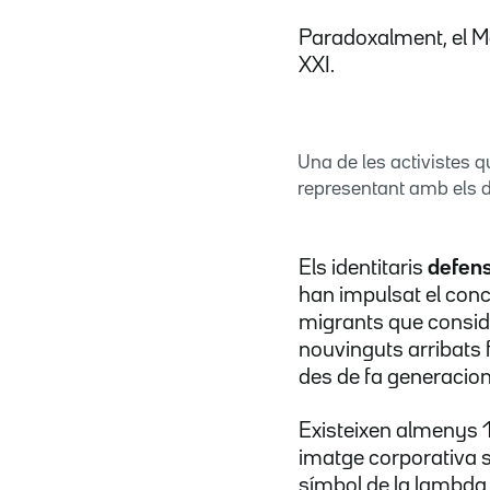
Paradoxalment, el Mo
XXI.
Una de les activistes 
representant amb els dit
Els identitaris
defen
han impulsat el con
migrants que conside
nouvinguts arribats 
des de fa generacion
Existeixen almenys 1
imatge corporativa 
símbol de la lambda,