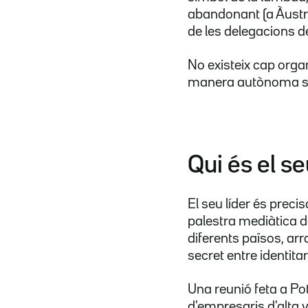
abandonant (a Àustria
de les delegacions de
No existeix cap orga
manera autònoma so
Qui és el se
El seu líder és preci
palestra mediàtica d
diferents països, arr
secret entre identit
Una reunió feta a P
d'empresaris d'alta 