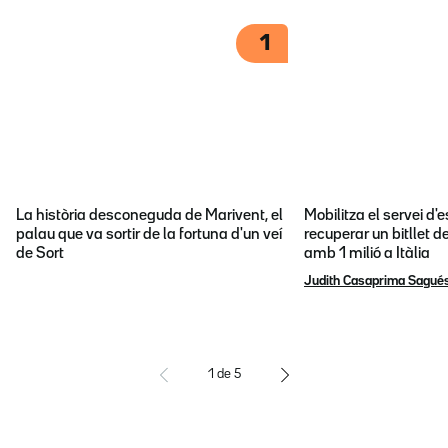
1
La història desconeguda de Marivent, el
Mobilitza el servei d
palau que va sortir de la fortuna d'un veí
recuperar un bitllet d
de Sort
amb 1 milió a Itàlia
Judith Casaprima Sagué
1
de
5