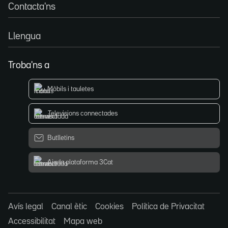
Contacta'ns
Llengua
Troba'ns a
Mòbils i tauletes
Televisions connectades
Butlletins
Ajuda plataforma 3Cat
Avís legal
Canal ètic
Cookies
Política de Privacitat
Accessibilitat
Mapa web