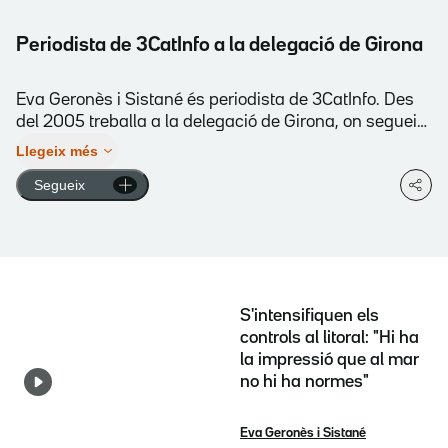
Periodista de 3CatInfo a la delegació de Girona
Eva Geronès i Sistané és periodista de 3CatInfo. Des
del 2005 treballa a la delegació de Girona, on segueix
l'actualitat del territori, especialment els temes d'àmbit
Llegeix més
social i d'interès comarcal. Abans de la seva etapa a
Segueix
Girona, va formar part de l'equip del programa de
reportatges "Entre línies", on va aprofundir en històries
de valor humà i social.
S'intensifiquen els
controls al litoral: "Hi ha
la impressió que al mar
no hi ha normes"
Eva Geronès i Sistané