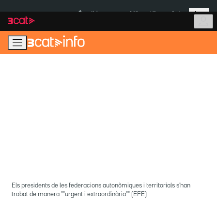
Anar
Anar
Més
a
al
És notícia:
Itàlia
Ulleres eclipsi
la
contingut
navegació
principal
Els presidents de les federacions autonòmiques i territorials s'han
trobat de manera ""urgent i extraordinària"" (EFE)