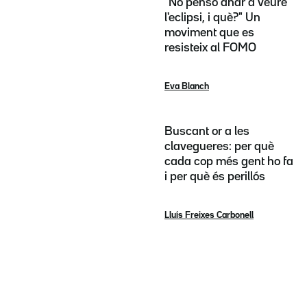
"No penso anar a veure
l'eclipsi, i què?" Un
moviment que es
resisteix al FOMO
Eva Blanch
Buscant or a les
clavegueres: per què
cada cop més gent ho fa
i per què és perillós
Lluís Freixes Carbonell