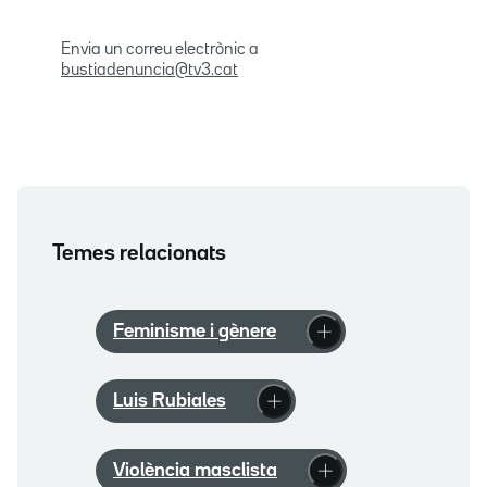
Envia un correu electrònic a
bustiadenuncia@tv3.cat
Temes relacionats
Feminisme i gènere
Luis Rubiales
Violència masclista