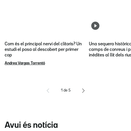
Com és el principal nervi del clítoris? Un
Una sequera històric
estudi el posa al descobert per primer
camps de conreus i p
cop
inèdites al llit dels riu
Andrea Vargas Torrentó
1
de
5
Avui és notícia