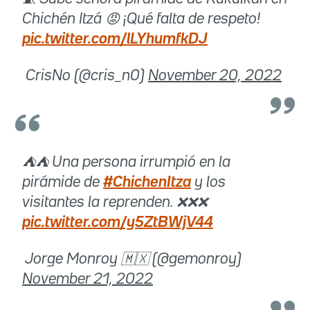
Chichén Itzá 😡 ¡Qué falta de respeto!
pic.twitter.com/lLYhumfkDJ
 CrisNo (@cris_n0)
November 20, 2022
⛺⛺ Una persona irrumpió en la
pirámide de
#ChichenItza
y los
visitantes la reprenden. ❌❌❌
pic.twitter.com/y5ZtBWjV44
 Jorge Monroy 🇲🇽 (@gemonroy)
November 21, 2022