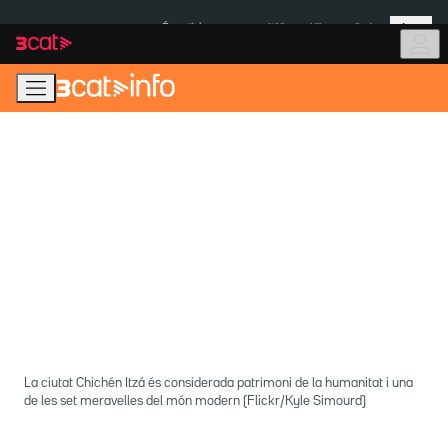
Anar
Anar
Més
a
al
És notícia:
Itàlia
Ulleres eclipsi
la
contingut
navegació
principal
La ciutat Chichén Itzá és considerada patrimoni de la humanitat i una
de les set meravelles del món modern (Flickr/Kyle Simourd)