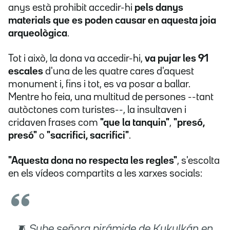
anys està prohibit accedir-hi
pels danys
materials que es poden causar en aquesta joia
arqueològica
.
Tot i això, la dona va accedir-hi,
va pujar les 91
escales
d'una de les quatre cares d'aquest
monument i, fins i tot, es va posar a ballar.
Mentre ho feia, una multitud de persones --tant
autòctones com turistes--, la insultaven i
cridaven frases com
"que la tanquin"
,
"presó,
presó"
o
"sacrifici, sacrifici"
.
"Aquesta dona no respecta les regles"
, s'escolta
en els vídeos compartits a les xarxes socials:
🧵 Sube señora pirámide de Kukulkán en