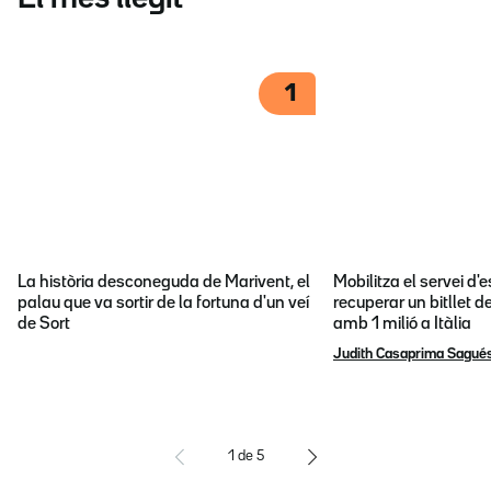
1
La història desconeguda de Marivent, el
Mobilitza el servei d
palau que va sortir de la fortuna d'un veí
recuperar un bitllet d
de Sort
amb 1 milió a Itàlia
Judith Casaprima Sagué
1
de
5