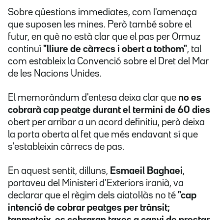
Sobre qüestions immediates, com l'amenaça
que suposen les mines. Però també sobre el
futur, en què no està clar que el pas per Ormuz
continuï
"lliure de càrrecs i obert a tothom"
, tal
com estableix la Convenció sobre el Dret del Mar
de les Nacions Unides.
El memoràndum d'entesa deixa clar que
no es
cobrarà cap peatge durant el termini de 60 dies
obert per arribar a un acord definitiu, però deixa
la porta oberta al fet que més endavant sí que
s'estableixin càrrecs de pas.
En aquest sentit, dilluns,
Esmaeil Baghaei
,
portaveu del Ministeri d'Exteriors iranià, va
declarar que el règim dels aiatol·làs no té
"cap
intenció de cobrar peatges per trànsit;