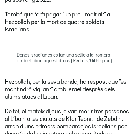
països l'any 2022.
També que farà pagar "un preu molt alt" a
Hezbollah per la mort de quatre soldats
israelians.
Dones israelianes es fan una selfie a la frontera
amb el Líban aquest dijous (Reuters/Gil Eliyahu)
Hezbollah, per la seva banda, ha respost que "es
mantindrà vigilant" amb Israel després dels
últims atacs al Líban.
De fet, el mateix dijous ja van morir tres persones
al Líban, a les ciutats de Kfar Tebnit i de Zebdin,
arran d'uns primers bombardejos israelians poc