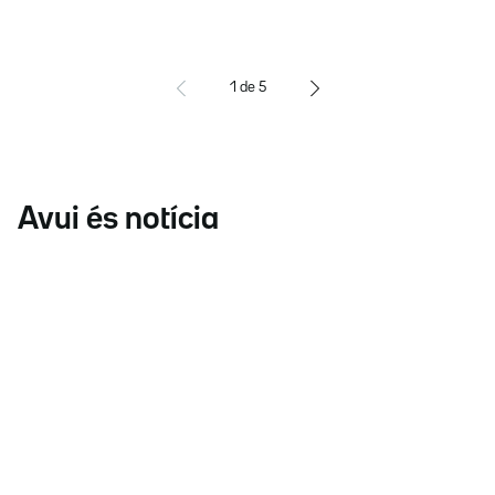
1
de
5
Avui és notícia