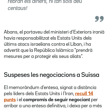
rebran els diners, ni tan sols deu
centaus!
Abans, el portaveu del ministeri d'Exteriors iranià
havia responsabilitzat els Estats Units dels
últims atacs israelians contra el Líban, i ha
advertit que la República Islàmica "prendrà
mesures per a protegir els seus aliats".
Suspeses les negociacions a Suïssa
El memoràndum d'entesa, signat a distància
pels líders dels Estats Units i l'Iran,
recull 14
punts
i el
compromís de seguir negociant
per
arribar a una entesa definitiva, i deixa per a més