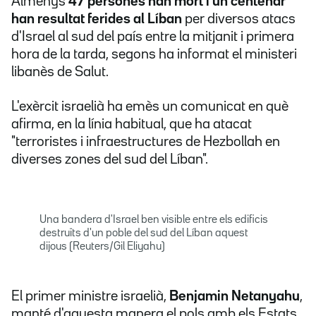
Almenys
47 persones han mort i un centenar
han resultat ferides al Líban
per diversos atacs
d'Israel al sud del país entre la mitjanit i primera
hora de la tarda, segons ha informat el ministeri
libanès de Salut.
L'exèrcit israelià ha emès un comunicat en què
afirma, en la línia habitual, que ha atacat
"terroristes i infraestructures de Hezbollah en
diverses zones del sud del Líban".
Una bandera d'Israel ben visible entre els edificis
destruïts d'un poble del sud del Líban aquest
dijous (Reuters/Gil Eliyahu)
El primer ministre israelià,
Benjamin Netanyahu
,
manté d'aquesta manera el pols amb els Estats