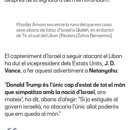
després de la signatura del memoràndum.
Khadija Amara seu entre la runa del que era casa
seva abans de l'atac d'Israel a Qlaileh, en el district
de Tir, al sud del Líban (Reuters/Zohra Bensemra)
El capteniment d'Israel a seguir atacant el Líban
ha dut el vicepresident dels Estats Units,
J. D.
Vance
, a fer aquest advertiment a
Netanyahu
:
"
Donald Trump és l'únic cap d'estat de tot el món
que simpatitza amb la nació d'Israel
, ara
mateix", ha dit, abans d'afegir: "Si jo estigués al
govern israelià, no atacaria l'únic aliat poderós
que em queda al món."