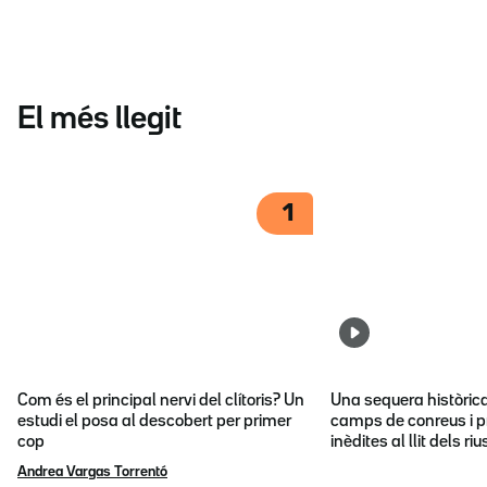
El més llegit
1
Com és el principal nervi del clítoris? Un
Una sequera històric
estudi el posa al descobert per primer
camps de conreus i p
cop
inèdites al llit dels riu
Andrea Vargas Torrentó