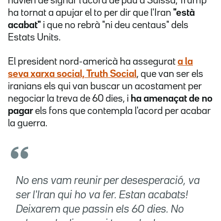
havien de signar l'acord de pau a Suïssa, Trump
ha tornat a apujar el to per dir que l'Iran
"està
acabat"
i que no rebrà "ni deu centaus" dels
Estats Units.
El president nord-americà ha assegurat
a la
seva xarxa social, Truth Social
, que van ser els
iranians els qui van buscar un acostament per
negociar la treva de 60 dies, i
ha amenaçat de no
pagar
els fons que contempla l'acord per acabar
la guerra.
No ens vam reunir per desesperació, va
ser l'Iran qui ho va fer. Estan acabats!
Deixarem que passin els 60 dies. No