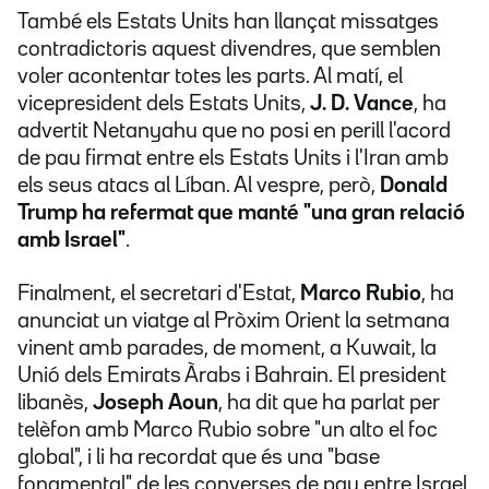
També els Estats Units han llançat missatges
contradictoris aquest divendres, que semblen
voler acontentar totes les parts. Al matí, el
vicepresident dels Estats Units,
J. D. Vance
, ha
advertit Netanyahu que no posi en perill l'acord
de pau firmat entre els Estats Units i l'Iran amb
els seus atacs al Líban. Al vespre, però,
Donald
Trump ha refermat que manté "una gran relació
amb Israel"
.
Finalment, el secretari d'Estat,
Marco Rubio
, ha
anunciat un viatge al Pròxim Orient la setmana
vinent amb parades, de moment, a Kuwait, la
Unió dels Emirats Àrabs i Bahrain. El president
libanès,
Joseph Aoun
, ha dit que ha parlat per
telèfon amb Marco Rubio sobre "un alto el foc
global", i li ha recordat que és una "base
fonamental" de les converses de pau entre Israel