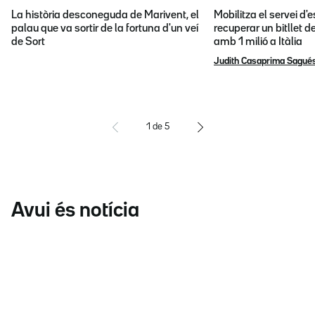
La història desconeguda de Marivent, el
Mobilitza el servei d
palau que va sortir de la fortuna d'un veí
recuperar un bitllet d
de Sort
amb 1 milió a Itàlia
Judith Casaprima Sagué
1
de
5
Avui és notícia