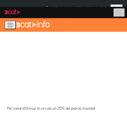
Anar
Anar
Més
a
al
És notícia:
Itàlia
Ulleres eclipsi
la
contingut
navegació
principal
Pel canal d'Ormuz hi circula un 20% del petroli mundial