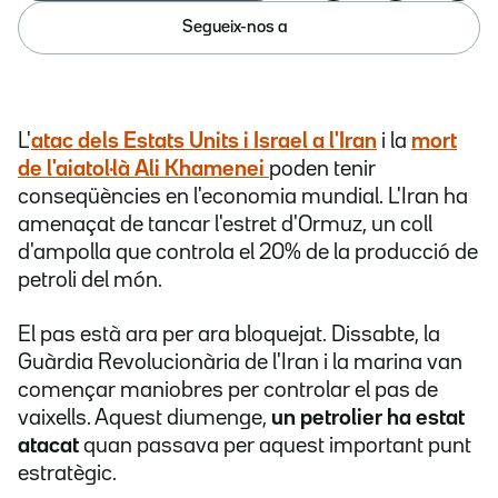
Segueix-nos a
L'
atac dels Estats Units i Israel a l'Iran
i la
mort
de l'aiatol·là Ali Khamenei
poden tenir
conseqüències en l'economia mundial. L'Iran ha
amenaçat de tancar l'estret d'Ormuz, un coll
d'ampolla que controla el 20% de la producció de
petroli del món.
El pas està ara per ara bloquejat. Dissabte, la
Guàrdia Revolucionària de l'Iran i la marina van
començar maniobres per controlar el pas de
vaixells. Aquest diumenge,
un petrolier ha estat
atacat
quan passava per aquest important punt
estratègic.