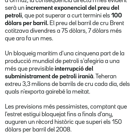
d'Ormuz, la conseqüència directa i més evident
serà un
increment exponencial del preu del
petroli
, que pot superar a curt termini els
100
dòlars per barril.
El preu del barril de cru Brent
cotitzava divendres a 75 dòlars, 7 dòlars més
que ara fa un mes.
Un bloqueig marítim d'una cinquena part de la
producció mundial de petroli s'afegiria a una
més que previsible
interrupció del
subministrament de petroli iranià
. Teheran
extreu 3,3 milions de barrils de cru cada dia, dels
quals n'exporta gairebé la meitat.
Les previsions més pessimistes, comptant que
l'estret estigui bloquejat fins a finals d'any,
auguren un rècord històric que superi els 150
dòlars per barril del 2008.