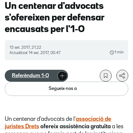
Un centenar d'advocats
s'ofereixen per defensar
encausats per l'1-O
13 set. 2017, 21.22
1 min
Actualitzat
14 set. 2017, 00.47
Referèndum 1-O
Segueix-nos a
Un centenar d'advocats de l'
associació de
juristes Drets
ofereix assistència gratuïta
a les