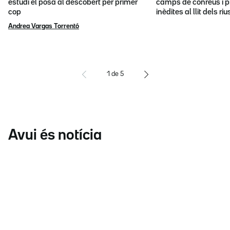
estudi el posa al descobert per primer
camps de conreus i p
cop
inèdites al llit dels riu
Andrea Vargas Torrentó
1
de
5
Avui és notícia