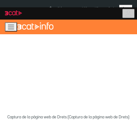
Anar
Anar
Més
a
al
És notícia:
Itàlia
Ulleres eclipsi
la
contingut
navegació
principal
Captura de la pàgina web de Drets (Captura de la pàgina web de Drets)