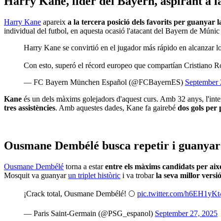
Harry Kane, líder del Bayern, aspirant a l
Harry Kane
apareix
a la tercera posició dels favorits per guanyar
individual del futbol, en aquesta ocasió l'atacant del Bayern de Múnic 
Harry Kane se convirtió en el jugador más rápido en alcanzar lo
Con esto, superó el récord europeo que compartían Cristiano R
— FC Bayern München Español (@FCBayernES)
September 
Kane
és un dels màxims golejadors d'aquest curs. Amb 32 anys, l'in
tres assistències
. Amb aquestes dades, Kane fa gairebé
dos gols per 
Ousmane Dembélé busca repetir i guanyar 
Ousmane Dembélé
torna a estar
entre els màxims candidats per aix
Mosquit va guanyar
un triplet històric
i va trobar
la seva millor versi
¡Crack total, Ousmane Dembélé! 🌕
pic.twitter.com/h6EH1yKt
— Paris Saint-Germain (@PSG_espanol)
September 27, 2025