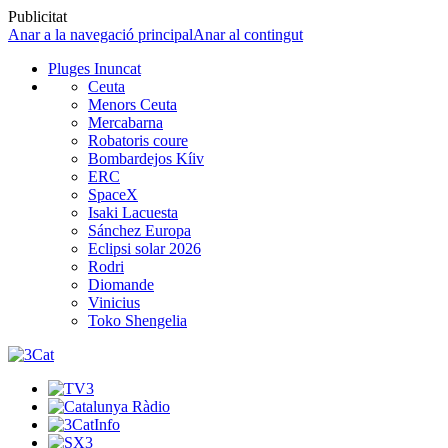
Publicitat
Anar a la navegació principal
Anar al contingut
Pluges Inuncat
Ceuta
Menors Ceuta
Mercabarna
Robatoris coure
Bombardejos Kíiv
ERC
SpaceX
Isaki Lacuesta
Sánchez Europa
Eclipsi solar 2026
Rodri
Diomande
Vinicius
Toko Shengelia