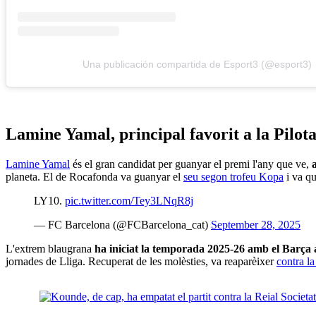
Una publicación compartida de Esport3 (@esport3)
Lamine Yamal, principal favorit a la Pilot
Lamine Yamal
és el gran candidat per guanyar el premi l'any que ve,
planeta. El de Rocafonda va guanyar el
seu segon trofeu Kopa
i va q
LY10.
pic.twitter.com/Tey3LNqR8j
— FC Barcelona (@FCBarcelona_cat)
September 28, 2025
L'extrem blaugrana
ha iniciat la temporada 2025-26 amb el Barça a
jornades de Lliga. Recuperat de les molèsties, va reaparèixer
contra la