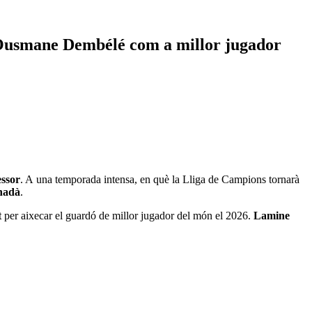
r Ousmane Dembélé com a millor jugador
essor
. A una temporada intensa, en què la Lliga de Campions tornarà
anadà
.
t
per aixecar el guardó de millor jugador del món el 2026.
Lamine