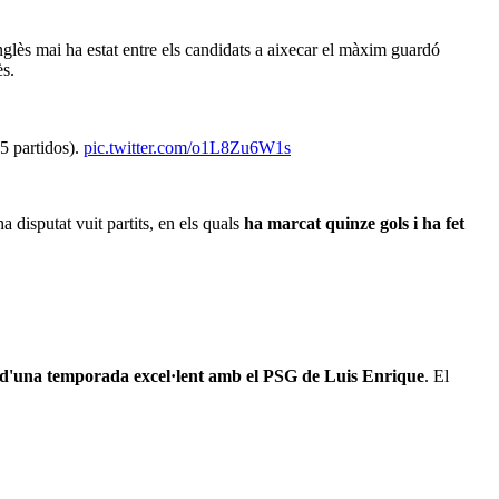
nglès mai ha estat entre els candidats a aixecar el màxim guardó
ès.
5 partidos).
pic.twitter.com/o1L8Zu6W1s
ha disputat vuit partits, en els quals
ha marcat quinze gols i ha fet
d'una temporada excel·lent amb el PSG de Luis Enrique
. El