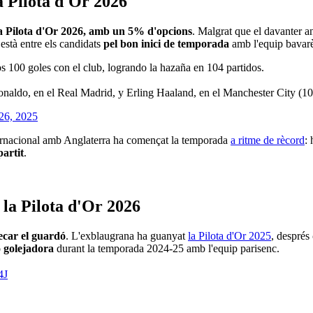
a Pilota d'Or 2026
 la Pilota d'Or 2026, amb un 5% d'opcions
. Malgrat que el davanter a
està entre els candidats
pel bon inici de temporada
amb l'equip bavar
s 100 goles con el club, logrando la hazaña en 104 partidos.
onaldo, en el Real Madrid, y Erling Haaland, en el Manchester City (10
26, 2025
ternacional amb Anglaterra ha començat la temporada
a ritme de rècord
: 
partit
.
la Pilota d'Or 2026
ecar el guardó
. L'exblaugrana ha guanyat
la Pilota d'Or 2025
, després
ó golejadora
durant la temporada 2024-25 amb l'equip parisenc.
4J