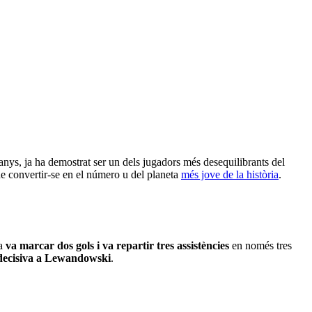
anys, ja ha demostrat ser un dels jugadors més desequilibrants del
u de convertir-se en el número u del planeta
més jove de la història
.
ja
va marcar dos gols i va repartir tres assistències
en només tres
 decisiva a Lewandowski
.