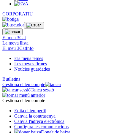
CORPORATIU
El meu 3Cat
La meva llista
El meu 3CatInfo
Els meus temes
Les meves firmes
Notícies guardades
Butlletins
Gestiona el teu compte
Tanca sessió
Gestiona el teu compte
Edita el teu perfil
Canvia la contrasenya
Canvia l'adreça electrònica
Configura les comunicacions
Dona't de baixa