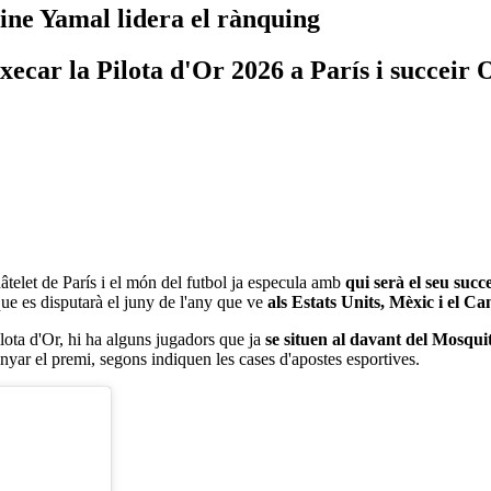
mine Yamal lidera el rànquing
xecar la Pilota d'Or 2026 a París i succei
âtelet de París i el món del futbol ja especula amb
qui serà el seu succ
que es disputarà el juny de l'any que ve
als Estats Units, Mèxic i el C
lota d'Or, hi ha alguns jugadors que ja
se situen al davant del Mosqui
nyar el premi, segons indiquen les cases d'apostes esportives.