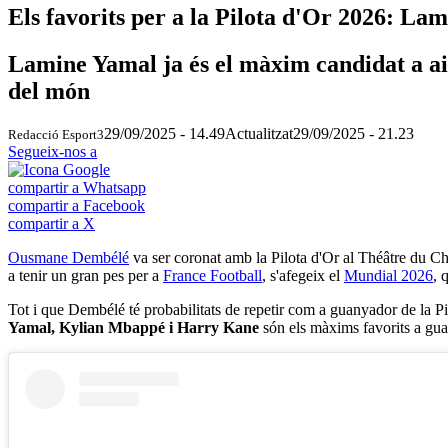
Els favorits per a la Pilota d'Or 2026: La
Lamine Yamal ja és el màxim candidat a ai
del món
29/09/2025 - 14.49
Actualitzat
29/09/2025 - 21.23
Redacció Esport3
Segueix-nos a
compartir a Whatsapp
compartir a Facebook
compartir a X
Ousmane Dembélé
va ser coronat amb la Pilota d'Or al Théâtre du Ch
a tenir un gran pes per a
France Football
, s'afegeix el
Mundial 2026
, 
Tot i que Dembélé té probabilitats de repetir com a guanyador de la Pi
Yamal, Kylian Mbappé i Harry Kane
són els màxims favorits a gua