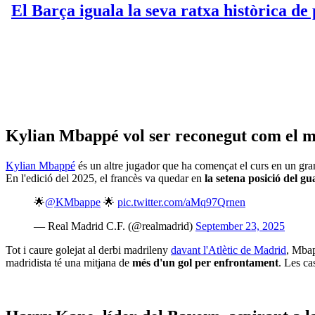
Kylian Mbappé vol ser reconegut com el m
Kylian Mbappé
és un altre jugador que ha començat el curs en un gran
En l'edició del 2025, el francès va quedar en
la setena posició del g
🌟
@KMbappe
🌟
pic.twitter.com/aMq97Qrnen
— Real Madrid C.F. (@realmadrid)
September 23, 2025
Tot i caure golejat al derbi madrileny
davant l'Atlètic de Madrid
, Mbap
madridista té una mitjana de
més d'un gol per enfrontament
. Les ca