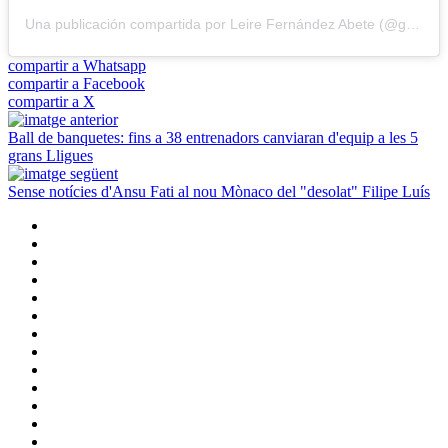
Una publicación compartida por Leire Fernández Abete (@gr.leire)
compartir a Whatsapp
compartir a Facebook
compartir a X
Ball de banquetes: fins a 38 entrenadors canviaran d'equip a les 5
grans Lligues
Sense notícies d'Ansu Fati al nou Mònaco del "desolat" Filipe Luís