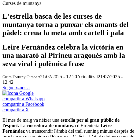
Curses de muntanya
L'estrella basca de les curses de
muntanya torna a punxar els amants del
pàdel: creua la meta amb cartell i pala
Leire Fernández celebra la victòria en
una marató al Pirineu aragonès amb la
seva viral i polèmica frase
21/07/2025 - 12.20
Actualitzat
21/07/2025 -
Guim Fortuny Gimbert
12.42
Segueix-nos a
compartir a Whatsapp
compartir a Facebook
compartir a X
El mes de maig va néixer una
estrella per al gran públic de
l'esport.
La
corredora de muntanya
d'Errenteria
Leire
Fernández
va transcendir l'àmbit del trail running minuts després de
proclamar-se campiona d'Espanya a Galícia. L'atleta guipuscoana de