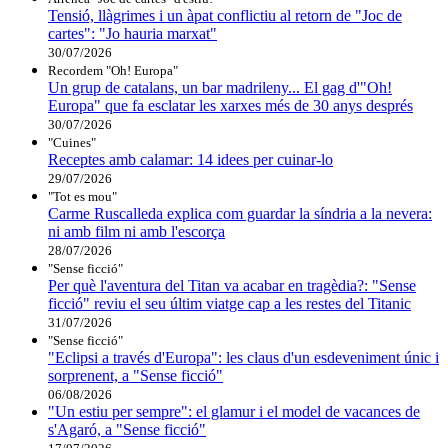
Tensió, llàgrimes i un àpat conflictiu al retorn de "Joc de
cartes": "Jo hauria marxat"
30/07/2026
Recordem "Oh! Europa"
Un grup de catalans, un bar madrileny... El gag d'"Oh!
Europa" que fa esclatar les xarxes més de 30 anys després
30/07/2026
"Cuines"
Receptes amb calamar: 14 idees per cuinar-lo
29/07/2026
"Tot es mou"
Carme Ruscalleda explica com guardar la síndria a la nevera:
ni amb film ni amb l'escorça
28/07/2026
"Sense ficció"
Per què l'aventura del Titan va acabar en tragèdia?: "Sense
ficció" reviu el seu últim viatge cap a les restes del Titanic
31/07/2026
"Sense ficció"
"Eclipsi a través d'Europa": les claus d'un esdeveniment únic i
sorprenent, a "Sense ficció"
06/08/2026
"Un estiu per sempre": el glamur i el model de vacances de
s'Agaró, a "Sense ficció"