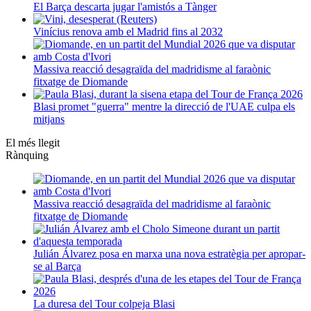
El Barça descarta jugar l'amistós a Tànger
Vinícius renova amb el Madrid fins al 2032
Massiva reacció desagraïda del madridisme al faraònic
fitxatge de Diomande
Blasi promet "guerra" mentre la direcció de l'UAE culpa els
mitjans
El més llegit
Rànquing
Massiva reacció desagraïda del madridisme al faraònic
fitxatge de Diomande
Julián Álvarez posa en marxa una nova estratègia per apropar-
se al Barça
La duresa del Tour colpeja Blasi