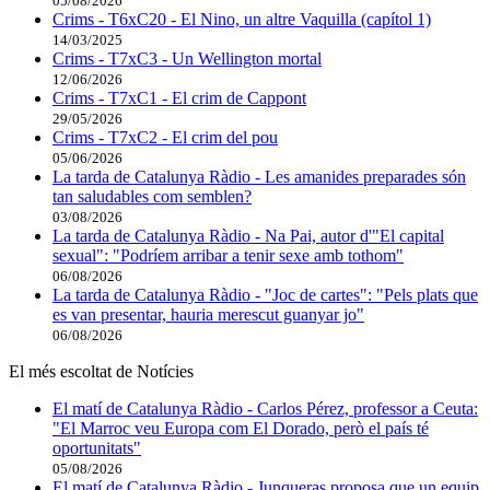
05/08/2026
Crims - T6xC20 - El Nino, un altre Vaquilla (capítol 1)
14/03/2025
Crims - T7xC3 - Un Wellington mortal
12/06/2026
Crims - T7xC1 - El crim de Cappont
29/05/2026
Crims - T7xC2 - El crim del pou
05/06/2026
La tarda de Catalunya Ràdio - Les amanides preparades són
tan saludables com semblen?
03/08/2026
La tarda de Catalunya Ràdio - Na Pai, autor d'"El capital
sexual": "Podríem arribar a tenir sexe amb tothom"
06/08/2026
La tarda de Catalunya Ràdio - "Joc de cartes": "Pels plats que
es van presentar, hauria merescut guanyar jo"
06/08/2026
El més escoltat de Notícies
El matí de Catalunya Ràdio - Carlos Pérez, professor a Ceuta:
"El Marroc veu Europa com El Dorado, però el país té
oportunitats"
05/08/2026
El matí de Catalunya Ràdio - Junqueras proposa que un equip