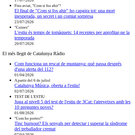
17/07/2026
Fins aviat, "Com si fos ahir"!
El final de "Com si fos ahir" ho capgira tot: una mort
inesperada, un secret i un comiat sorpresa
23/07/2026
"Cuines"
L'estiu és temps de tomàquets: 14 receptes per aprofitar-ne la
temporada
20/07/2026
El més llegit de Catalunya Ràdio
Com funciona un rescat de muntanya: què passa després
d'una alerta del 112?
01/04/2026
A partir del 6 de juliol
Catalunya Música, oberta a l'estiu!
02/07/2026
TEST DE L'ESTIU
Juga al nivell 5 del test de l'estiu de 3Cat: t'atreveixes amb les
10 preguntes noves?
01/08/2026
"Com ho portes?"
Tinc burnout? Els senyals per detectar i superar la síndrome
del treballador cremat
07/04/2026