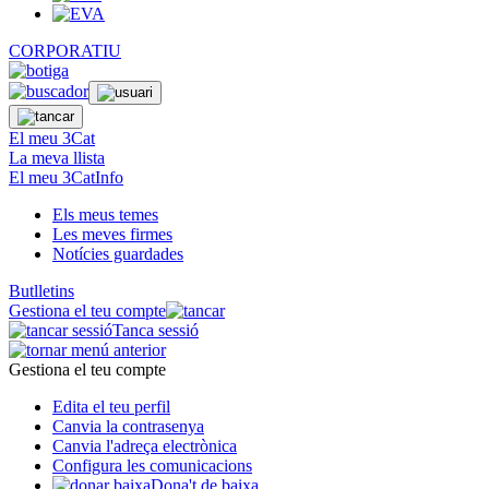
CORPORATIU
El meu 3Cat
La meva llista
El meu 3CatInfo
Els meus temes
Les meves firmes
Notícies guardades
Butlletins
Gestiona el teu compte
Tanca sessió
Gestiona el teu compte
Edita el teu perfil
Canvia la contrasenya
Canvia l'adreça electrònica
Configura les comunicacions
Dona't de baixa