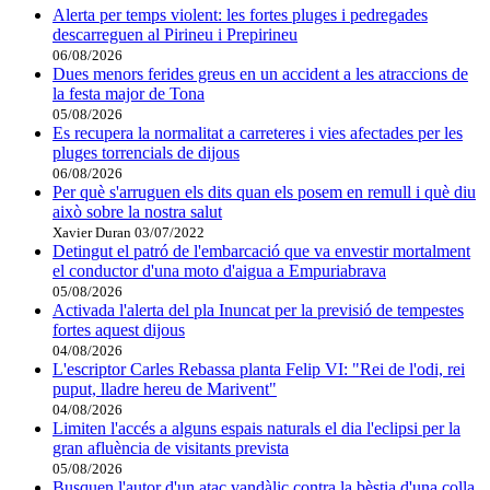
Alerta per temps violent: les fortes pluges i pedregades
descarreguen al Pirineu i Prepirineu
06/08/2026
Dues menors ferides greus en un accident a les atraccions de
la festa major de Tona
05/08/2026
Es recupera la normalitat a carreteres i vies afectades per les
pluges torrencials de dijous
06/08/2026
Per què s'arruguen els dits quan els posem en remull i què diu
això sobre la nostra salut
Xavier Duran
03/07/2022
Detingut el patró de l'embarcació que va envestir mortalment
el conductor d'una moto d'aigua a Empuriabrava
05/08/2026
Activada l'alerta del pla Inuncat per la previsió de tempestes
fortes aquest dijous
04/08/2026
L'escriptor Carles Rebassa planta Felip VI: "Rei de l'odi, rei
puput, lladre hereu de Marivent"
04/08/2026
Limiten l'accés a alguns espais naturals el dia l'eclipsi per la
gran afluència de visitants prevista
05/08/2026
Busquen l'autor d'un atac vandàlic contra la bèstia d'una colla