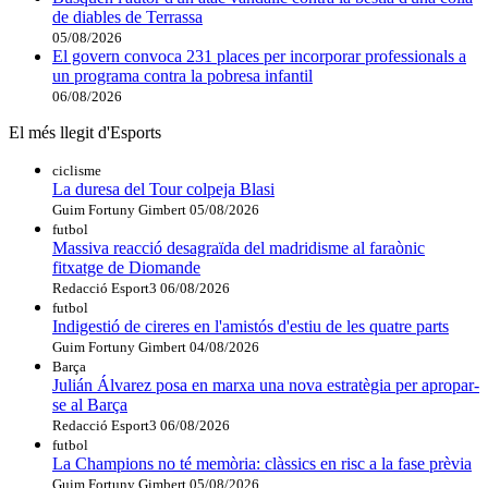
de diables de Terrassa
05/08/2026
El govern convoca 231 places per incorporar professionals a
un programa contra la pobresa infantil
06/08/2026
El més llegit d'Esports
ciclisme
La duresa del Tour colpeja Blasi
Guim Fortuny Gimbert
05/08/2026
futbol
Massiva reacció desagraïda del madridisme al faraònic
fitxatge de Diomande
Redacció Esport3
06/08/2026
futbol
Indigestió de cireres en l'amistós d'estiu de les quatre parts
Guim Fortuny Gimbert
04/08/2026
Barça
Julián Álvarez posa en marxa una nova estratègia per apropar-
se al Barça
Redacció Esport3
06/08/2026
futbol
La Champions no té memòria: clàssics en risc a la fase prèvia
Guim Fortuny Gimbert
05/08/2026