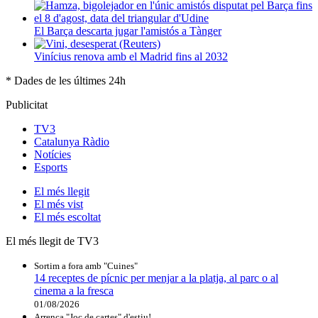
El Barça descarta jugar l'amistós a Tànger
Vinícius renova amb el Madrid fins al 2032
* Dades de les últimes 24h
Publicitat
TV3
Catalunya Ràdio
Notícies
Esports
El
més llegit
El
més vist
El
més escoltat
El més llegit de TV3
Sortim a fora amb "Cuines"
14 receptes de pícnic per menjar a la platja, al parc o al
cinema a la fresca
01/08/2026
Arrenca "Joc de cartes" d'estiu!