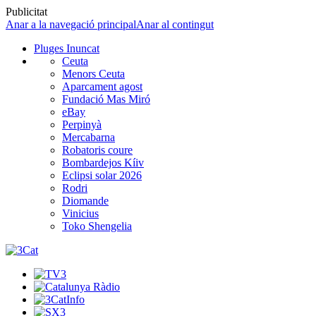
Publicitat
Anar a la navegació principal
Anar al contingut
Pluges Inuncat
Ceuta
Menors Ceuta
Aparcament agost
Fundació Mas Miró
eBay
Perpinyà
Mercabarna
Robatoris coure
Bombardejos Kíiv
Eclipsi solar 2026
Rodri
Diomande
Vinicius
Toko Shengelia