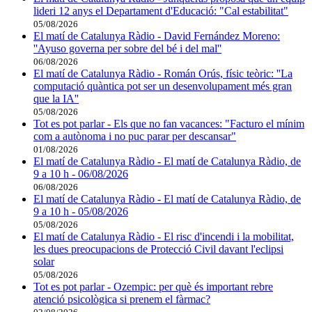
lideri 12 anys el Departament d'Educació: "Cal estabilitat"
05/08/2026
El matí de Catalunya Ràdio - David Fernández Moreno:
''Ayuso governa per sobre del bé i del mal''
06/08/2026
El matí de Catalunya Ràdio - Román Orús, físic teòric: ''La
computació quàntica pot ser un desenvolupament més gran
que la IA''
05/08/2026
Tot es pot parlar - Els que no fan vacances: "Facturo el mínim
com a autònoma i no puc parar per descansar"
01/08/2026
El matí de Catalunya Ràdio - El matí de Catalunya Ràdio, de
9 a 10 h - 06/08/2026
06/08/2026
El matí de Catalunya Ràdio - El matí de Catalunya Ràdio, de
9 a 10 h - 05/08/2026
05/08/2026
El matí de Catalunya Ràdio - El risc d'incendi i la mobilitat,
les dues preocupacions de Protecció Civil davant l'eclipsi
solar
05/08/2026
Tot es pot parlar - Ozempic: per què és important rebre
atenció psicològica si prenem el fàrmac?