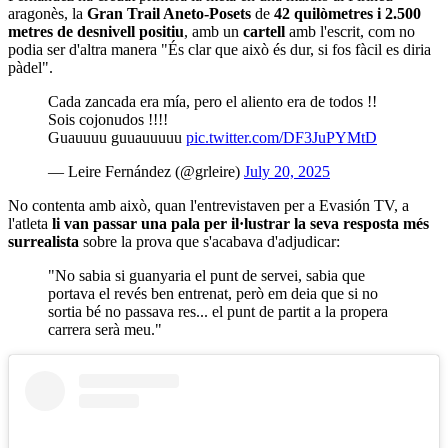
aragonès, la
Gran Trail Aneto-Posets
de
42 quilòmetres i 2.500
metres de desnivell positiu
, amb un
cartell
amb l'escrit, com no
podia ser d'altra manera "És clar que això és dur, si fos fàcil es diria
pàdel".
Cada zancada era mía, pero el aliento era de todos !!
Sois cojonudos !!!!
Guauuuu guuauuuuu
pic.twitter.com/DF3JuPYMtD
— Leire Fernández (@grleire)
July 20, 2025
No contenta amb això, quan l'entrevistaven per a Evasión TV, a
l'atleta
li van passar una pala per il·lustrar la seva resposta més
surrealista
sobre la prova que s'acabava d'adjudicar:
"No sabia si guanyaria el punt de servei, sabia que
portava el revés ben entrenat, però em deia que si no
sortia bé no passava res... el punt de partit a la propera
carrera serà meu."