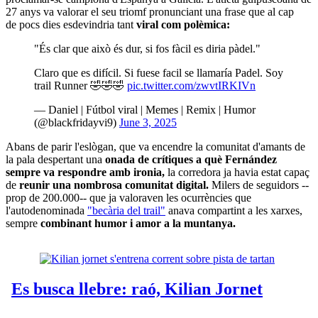
27 anys va valorar el seu triomf pronunciant una frase que al cap
de pocs dies esdevindria tant
viral com polèmica:
"És clar que això és dur, si fos fàcil es diria pàdel."
Claro que es difícil. Si fuese facil se llamaría Padel. Soy
trail Runner 🤣🤣🤣
pic.twitter.com/zwvtIRKIVn
— Daniel | Fútbol viral | Memes | Remix | Humor
(@blackfridayvi9)
June 3, 2025
Abans de parir l'eslògan, que va encendre la comunitat d'amants de
la pala despertant una
onada de crítiques a què Fernández
sempre va respondre amb ironia,
la corredora ja havia estat capaç
de
reunir una nombrosa comunitat digital.
Milers de seguidors --
prop de 200.000-- que ja valoraven les ocurrències que
l'autodenominada
"becària del trail"
anava compartint a les xarxes,
sempre
combinant humor i amor a la muntanya.