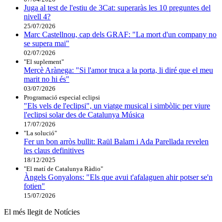
Juga al test de l'estiu de 3Cat: superaràs les 10 preguntes del
nivell 4?
25/07/2026
Marc Castellnou, cap dels GRAF: "La mort d'un company no
se supera mai"
02/07/2026
"El suplement"
Mercè Arànega: "Si l'amor truca a la porta, li diré que el meu
marit no hi és"
03/07/2026
Programació especial eclipsi
"Els vels de l'eclipsi", un viatge musical i simbòlic per viure
l'eclipsi solar des de Catalunya Música
17/07/2026
"La solució"
Fer un bon arròs bullit: Raül Balam i Ada Parellada revelen
les claus definitives
18/12/2025
"El matí de Catalunya Ràdio"
Àngels Gonyalons: "Els que avui t'afalaguen ahir potser se'n
fotien"
15/07/2026
El més llegit de Notícies