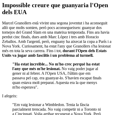
Impossible creure que guanyaria l'Open
dels EUA
Marcel Granollers està vivint una segona joventut i ha aconseguit
allò que molts somien, però pocs aconsegueixen: guanyar dos
tornejos del Grand Slam en una mateixa temporada. Fins ara havia
perdut cinc finals, dues amb Marc López i tres amb Horacio
Zeballos. Amb l'argentí, però, enguany ha aixecat la copa a París i a
Nova York. Curiosament, ha estat l'any que Granollers s'ha lesionat
més en tota la seva carrera. Fins i tot,
durant l'Open dels Estats
Units va jugar amb fasciïtis i un problema al turmell.
"Ha estat increïble... No m'ho crec perquè ha estat
l'any que més m'he lesionat.
No vaig poder jugar al
gener ni al febrer. A l'Open USA, l'últim que em
passava pel cap, era guanyar-lo. S'havien escapat finals
quan estava molt preparat. Aquesta era la que menys
m'ho esperava".
I afegeix:
"Em vaig lesionar a Wimbledon. Tenia la fàscia
parcialment trencada. No vaig competir ni a Toronto ni
a Cincinnati. Volia arribar recuperat a Nova York. Però