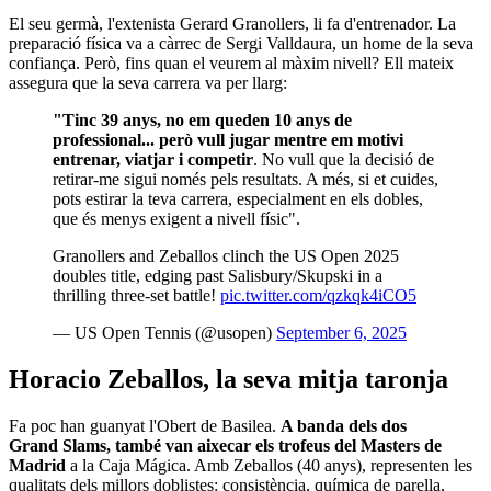
El seu germà, l'extenista Gerard Granollers, li fa d'entrenador. La
preparació física va a càrrec de Sergi Valldaura, un home de la seva
confiança. Però, fins quan el veurem al màxim nivell? Ell mateix
assegura que la seva carrera va per llarg:
"Tinc 39 anys, no em queden 10 anys de
professional... però vull jugar mentre em motivi
entrenar, viatjar i competir
. No vull que la decisió de
retirar-me sigui només pels resultats. A més, si et cuides,
pots estirar la teva carrera, especialment en els dobles,
que és menys exigent a nivell físic".
Granollers and Zeballos clinch the US Open 2025
doubles title, edging past Salisbury/Skupski in a
thrilling three-set battle!
pic.twitter.com/qzkqk4iCO5
— US Open Tennis (@usopen)
September 6, 2025
Horacio Zeballos, la seva mitja taronja
Fa poc han guanyat l'Obert de Basilea.
A banda dels dos
Grand Slams, també van aixecar els trofeus del Masters de
Madrid
a la Caja Mágica. Amb Zeballos (40 anys), representen les
qualitats dels millors doblistes: consistència, química de parella,