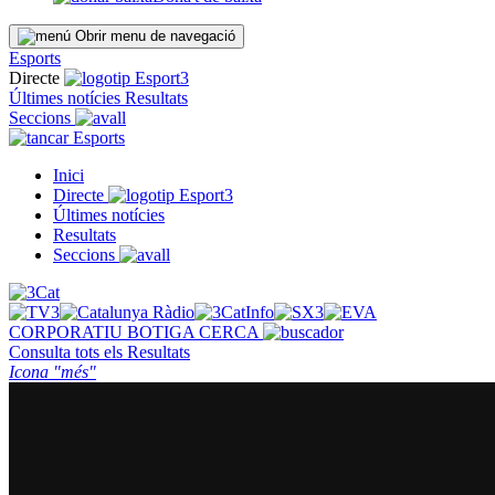
Obrir menu de navegació
Esports
Directe
Últimes notícies
Resultats
Seccions
Esports
Inici
Directe
Últimes notícies
Resultats
Seccions
CORPORATIU
BOTIGA
CERCA
Consulta tots els
Resultats
Icona "més"