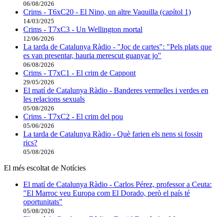
06/08/2026
Crims - T6xC20 - El Nino, un altre Vaquilla (capítol 1)
14/03/2025
Crims - T7xC3 - Un Wellington mortal
12/06/2026
La tarda de Catalunya Ràdio - "Joc de cartes": "Pels plats que
es van presentar, hauria merescut guanyar jo"
06/08/2026
Crims - T7xC1 - El crim de Cappont
29/05/2026
El matí de Catalunya Ràdio - Banderes vermelles i verdes en
les relacions sexuals
05/08/2026
Crims - T7xC2 - El crim del pou
05/06/2026
La tarda de Catalunya Ràdio - Què farien els nens si fossin
rics?
05/08/2026
El més escoltat de Notícies
El matí de Catalunya Ràdio - Carlos Pérez, professor a Ceuta:
"El Marroc veu Europa com El Dorado, però el país té
oportunitats"
05/08/2026