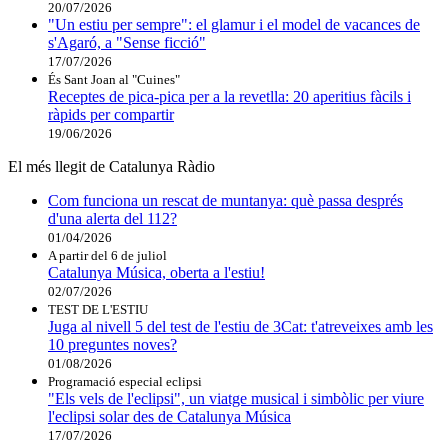
20/07/2026
"Un estiu per sempre": el glamur i el model de vacances de
s'Agaró, a "Sense ficció"
17/07/2026
És Sant Joan al "Cuines"
Receptes de pica-pica per a la revetlla: 20 aperitius fàcils i
ràpids per compartir
19/06/2026
El més llegit de Catalunya Ràdio
Com funciona un rescat de muntanya: què passa després
d'una alerta del 112?
01/04/2026
A partir del 6 de juliol
Catalunya Música, oberta a l'estiu!
02/07/2026
TEST DE L'ESTIU
Juga al nivell 5 del test de l'estiu de 3Cat: t'atreveixes amb les
10 preguntes noves?
01/08/2026
Programació especial eclipsi
"Els vels de l'eclipsi", un viatge musical i simbòlic per viure
l'eclipsi solar des de Catalunya Música
17/07/2026