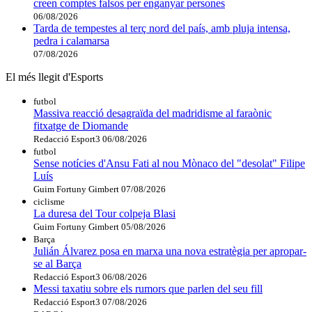
creen comptes falsos per enganyar persones
06/08/2026
Tarda de tempestes al terç nord del país, amb pluja intensa,
pedra i calamarsa
07/08/2026
El més llegit d'Esports
futbol
Massiva reacció desagraïda del madridisme al faraònic
fitxatge de Diomande
Redacció Esport3
06/08/2026
futbol
Sense notícies d'Ansu Fati al nou Mònaco del "desolat" Filipe
Luís
Guim Fortuny Gimbert
07/08/2026
ciclisme
La duresa del Tour colpeja Blasi
Guim Fortuny Gimbert
05/08/2026
Barça
Julián Álvarez posa en marxa una nova estratègia per apropar-
se al Barça
Redacció Esport3
06/08/2026
Messi taxatiu sobre els rumors que parlen del seu fill
Redacció Esport3
07/08/2026