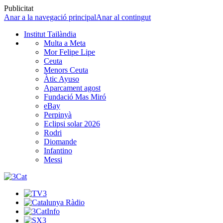
Publicitat
Anar a la navegació principal
Anar al contingut
Institut Tailàndia
Multa a Meta
Mor Felipe Lipe
Ceuta
Menors Ceuta
Àtic Ayuso
Aparcament agost
Fundació Mas Miró
eBay
Perpinyà
Eclipsi solar 2026
Rodri
Diomande
Infantino
Messi