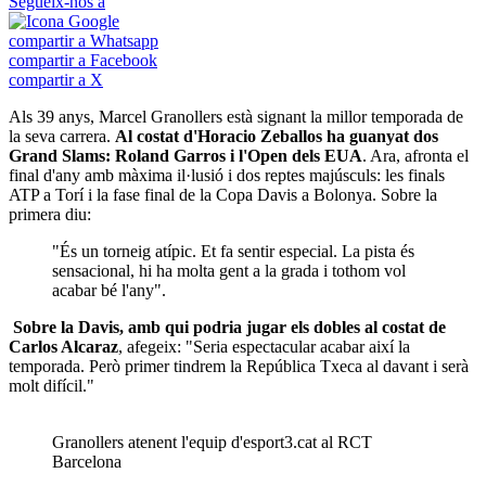
Segueix-nos a
compartir a Whatsapp
compartir a Facebook
compartir a X
Als 39 anys, Marcel Granollers està signant la millor temporada de
la seva carrera.
Al costat d'Horacio Zeballos ha guanyat dos
Grand Slams: Roland Garros i l'Open dels EUA
. Ara, afronta el
final d'any amb màxima il·lusió i dos reptes majúsculs: les finals
ATP a Torí i la fase final de la Copa Davis a Bolonya. Sobre la
primera diu:
"És un torneig atípic. Et fa sentir especial. La pista és
sensacional, hi ha molta gent a la grada i tothom vol
acabar bé l'any".
Sobre la Davis, amb qui podria jugar els dobles al costat de
Carlos Alcaraz
, afegeix: "Seria espectacular acabar així la
temporada. Però primer tindrem la República Txeca al davant i serà
molt difícil."
Granollers atenent l'equip d'esport3.cat al RCT
Barcelona