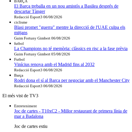
BARÇA
El Barça treballa en un nou amistós a Basilea després de
descartar Tànger
Redacció Esport3
06/08/2026
ciclisme
Blasi promet "guerra" mentre la direcció de l'UAE culpa els
mitjans
Guim Fortuny Gimbert
06/08/2026
futbol
La Champions no té memòria: clàssics en risc a la fase prèvia
Guim Fortuny Gimbert
05/08/2026
Futbol
Vinícius renova amb el Madrid fins al 2032
Redacció Esport3
06/08/2026
Barça
Rodri dona el sí al Barça per negociar amb el Manchester City
Redacció Esport3
06/08/2026
El més vist de TV3
Entreteniment
Joc de cartes - T10xC2 - Millor restaurant de primera línia de
mar a Badalona
Joc de cartes estiu