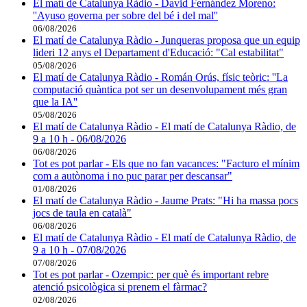
El matí de Catalunya Ràdio - David Fernández Moreno:
''Ayuso governa per sobre del bé i del mal''
06/08/2026
El matí de Catalunya Ràdio - Junqueras proposa que un equip
lideri 12 anys el Departament d'Educació: "Cal estabilitat"
05/08/2026
El matí de Catalunya Ràdio - Román Orús, físic teòric: ''La
computació quàntica pot ser un desenvolupament més gran
que la IA''
05/08/2026
El matí de Catalunya Ràdio - El matí de Catalunya Ràdio, de
9 a 10 h - 06/08/2026
06/08/2026
Tot es pot parlar - Els que no fan vacances: "Facturo el mínim
com a autònoma i no puc parar per descansar"
01/08/2026
El matí de Catalunya Ràdio - Jaume Prats: "Hi ha massa pocs
jocs de taula en català"
06/08/2026
El matí de Catalunya Ràdio - El matí de Catalunya Ràdio, de
9 a 10 h - 07/08/2026
07/08/2026
Tot es pot parlar - Ozempic: per què és important rebre
atenció psicològica si prenem el fàrmac?
02/08/2026