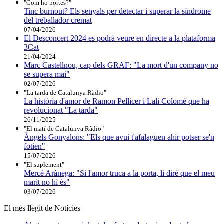
"Com ho portes?"
Tinc burnout? Els senyals per detectar i superar la síndrome
del treballador cremat
07/04/2026
El Desconcert 2024 es podrà veure en directe a la plataforma
3Cat
21/04/2024
Marc Castellnou, cap dels GRAF: "La mort d'un company no
se supera mai"
02/07/2026
"La tarda de Catalunya Ràdio"
La història d'amor de Ramon Pellicer i Lali Colomé que ha
revolucionat "La tarda"
26/11/2025
"El matí de Catalunya Ràdio"
Àngels Gonyalons: "Els que avui t'afalaguen ahir potser se'n
fotien"
15/07/2026
"El suplement"
Mercè Arànega: "Si l'amor truca a la porta, li diré que el meu
marit no hi és"
03/07/2026
El més llegit de Notícies