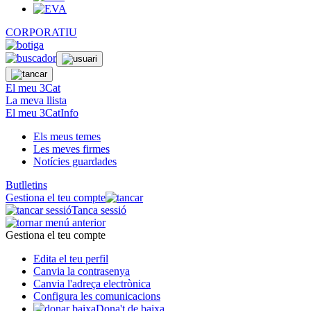
CORPORATIU
El meu 3Cat
La meva llista
El meu 3CatInfo
Els meus temes
Les meves firmes
Notícies guardades
Butlletins
Gestiona el teu compte
Tanca sessió
Gestiona el teu compte
Edita el teu perfil
Canvia la contrasenya
Canvia l'adreça electrònica
Configura les comunicacions
Dona't de baixa