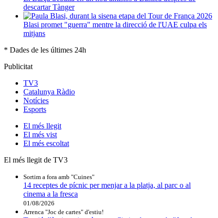
descartar Tànger
Blasi promet "guerra" mentre la direcció de l'UAE culpa els
mitjans
* Dades de les últimes 24h
Publicitat
TV3
Catalunya Ràdio
Notícies
Esports
El
més llegit
El
més vist
El
més escoltat
El més llegit de TV3
Sortim a fora amb "Cuines"
14 receptes de pícnic per menjar a la platja, al parc o al
cinema a la fresca
01/08/2026
Arrenca "Joc de cartes" d'estiu!