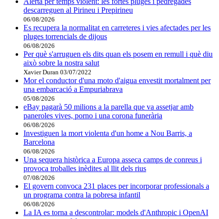
Alerta per temps violent: les fortes pluges i pedregades
descarreguen al Pirineu i Prepirineu
06/08/2026
Es recupera la normalitat en carreteres i vies afectades per les
pluges torrencials de dijous
06/08/2026
Per què s'arruguen els dits quan els posem en remull i què diu
això sobre la nostra salut
Xavier Duran
03/07/2022
Mor el conductor d'una moto d'aigua envestit mortalment per
una embarcació a Empuriabrava
05/08/2026
eBay pagarà 50 milions a la parella que va assetjar amb
paneroles vives, porno i una corona funerària
06/08/2026
Investiguen la mort violenta d'un home a Nou Barris, a
Barcelona
06/08/2026
Una sequera històrica a Europa asseca camps de conreus i
provoca troballes inèdites al llit dels rius
07/08/2026
El govern convoca 231 places per incorporar professionals a
un programa contra la pobresa infantil
06/08/2026
La IA es torna a descontrolar: models d'Anthropic i OpenAI