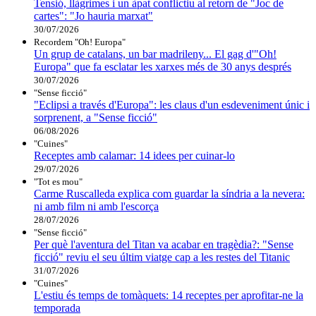
Tensió, llàgrimes i un àpat conflictiu al retorn de "Joc de
cartes": "Jo hauria marxat"
30/07/2026
Recordem "Oh! Europa"
Un grup de catalans, un bar madrileny... El gag d'"Oh!
Europa" que fa esclatar les xarxes més de 30 anys després
30/07/2026
"Sense ficció"
"Eclipsi a través d'Europa": les claus d'un esdeveniment únic i
sorprenent, a "Sense ficció"
06/08/2026
"Cuines"
Receptes amb calamar: 14 idees per cuinar-lo
29/07/2026
"Tot es mou"
Carme Ruscalleda explica com guardar la síndria a la nevera:
ni amb film ni amb l'escorça
28/07/2026
"Sense ficció"
Per què l'aventura del Titan va acabar en tragèdia?: "Sense
ficció" reviu el seu últim viatge cap a les restes del Titanic
31/07/2026
"Cuines"
L'estiu és temps de tomàquets: 14 receptes per aprofitar-ne la
temporada