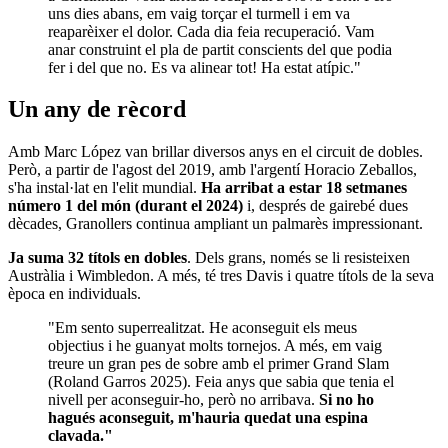
uns dies abans, em vaig torçar el turmell i em va
reaparèixer el dolor. Cada dia feia recuperació. Vam
anar construint el pla de partit conscients del que podia
fer i del que no. Es va alinear tot! Ha estat atípic."
Un any de rècord
Amb Marc López van brillar diversos anys en el circuit de dobles.
Però, a partir de l'agost del 2019, amb l'argentí Horacio Zeballos,
s'ha instal·lat en l'elit mundial.
Ha arribat a estar 18 setmanes
número 1 del món (durant el 2024)
i, després de gairebé dues
dècades, Granollers continua ampliant un palmarès impressionant.
Ja suma 32 títols en dobles
. Dels grans, només se li resisteixen
Austràlia i Wimbledon. A més, té tres Davis i quatre títols de la seva
època en individuals.
"Em sento superrealitzat. He aconseguit els meus
objectius i he guanyat molts tornejos. A més, em vaig
treure un gran pes de sobre amb el primer Grand Slam
(Roland Garros 2025). Feia anys que sabia que tenia el
nivell per aconseguir-ho, però no arribava.
Si no ho
hagués aconseguit, m'hauria quedat una espina
clavada."