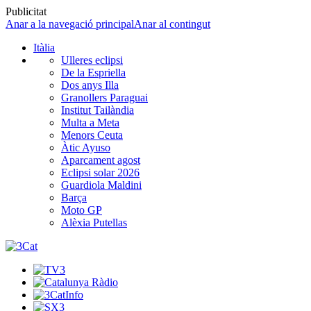
Publicitat
Anar a la navegació principal
Anar al contingut
Itàlia
Ulleres eclipsi
De la Espriella
Dos anys Illa
Granollers Paraguai
Institut Tailàndia
Multa a Meta
Menors Ceuta
Àtic Ayuso
Aparcament agost
Eclipsi solar 2026
Guardiola Maldini
Barça
Moto GP
Alèxia Putellas