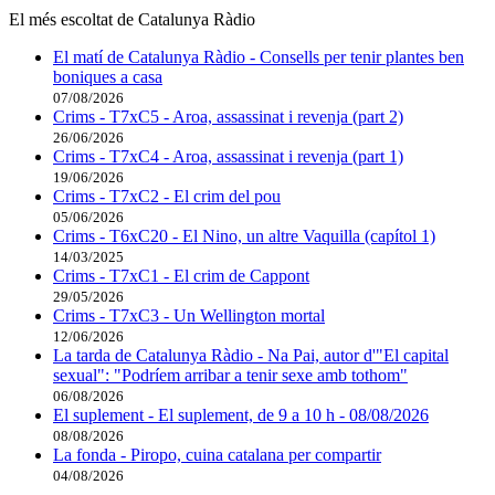
El més escoltat de Catalunya Ràdio
El matí de Catalunya Ràdio - Consells per tenir plantes ben
boniques a casa
07/08/2026
Crims - T7xC5 - Aroa, assassinat i revenja (part 2)
26/06/2026
Crims - T7xC4 - Aroa, assassinat i revenja (part 1)
19/06/2026
Crims - T7xC2 - El crim del pou
05/06/2026
Crims - T6xC20 - El Nino, un altre Vaquilla (capítol 1)
14/03/2025
Crims - T7xC1 - El crim de Cappont
29/05/2026
Crims - T7xC3 - Un Wellington mortal
12/06/2026
La tarda de Catalunya Ràdio - Na Pai, autor d'"El capital
sexual": "Podríem arribar a tenir sexe amb tothom"
06/08/2026
El suplement - El suplement, de 9 a 10 h - 08/08/2026
08/08/2026
La fonda - Piropo, cuina catalana per compartir
04/08/2026