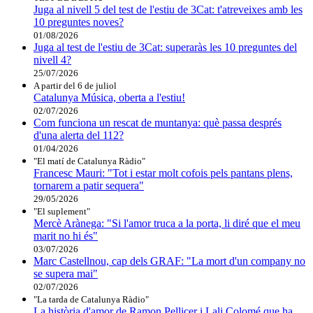
Juga al nivell 5 del test de l'estiu de 3Cat: t'atreveixes amb les
10 preguntes noves?
01/08/2026
Juga al test de l'estiu de 3Cat: superaràs les 10 preguntes del
nivell 4?
25/07/2026
A partir del 6 de juliol
Catalunya Música, oberta a l'estiu!
02/07/2026
Com funciona un rescat de muntanya: què passa després
d'una alerta del 112?
01/04/2026
"El matí de Catalunya Ràdio"
Francesc Mauri: "Tot i estar molt cofois pels pantans plens,
tornarem a patir sequera"
29/05/2026
"El suplement"
Mercè Arànega: "Si l'amor truca a la porta, li diré que el meu
marit no hi és"
03/07/2026
Marc Castellnou, cap dels GRAF: "La mort d'un company no
se supera mai"
02/07/2026
"La tarda de Catalunya Ràdio"
La història d'amor de Ramon Pellicer i Lali Colomé que ha