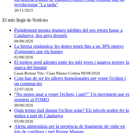
revolucionat "La tarda"
26/11/2025
El més llegit de Notícies
Puigdemont mostra imatges inèdites del seu retorn fugaç a
Catalunya, dos anys després
08/08/2026
La bretxa orgàsmica: les dones tenen fins a un 30% menys
d'orgasmes que els homes
02/08/2026
El topless perd adeptes entre les més joves i guanya terreny la
marca del biquini
Laura Bertran Vila / Clara Pàmies Codina
09/08/2026
Com han de ser les ulleres homologades per veure l'eclipsi i
on comprar-les
22/07/2026
"No penso anar a veure l'eclipsi, i què?" Un moviment que es
resisteix al FOMO
09/08/2026
Quin temps farà durant l'eclipsi solar? Els núvols poden fer la
guitza a part de Catalunya
05/08/2026
Alerta alimentària per la presència de fragments de vidre en
lots de confitura i mel Bonne Maman