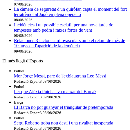
07/08/2026
La càmera de seguretat d'un quiròfan capta el moment del fort
terratrèmol al Japó en plena operació
08/08/2026
Incidències i un possible esclafit per una nova tarda de
tempestes amb pedra i ratxes fortes de vent
08/08/2026
Relacionen 3 factors cardiovasculars amb el retard de més de
10 anys en l'aparició de la demència
09/08/2026
El més llegit d'Esports
Futbol
Mor Jorge Messi, pare de l'exblaugrana Leo Messi
Redacció Esport3
08/08/2026
Futbol
Per què Alèxia Putellas va marxar del Barça?
Redacció Esport3
09/08/2026
Barça
El Barça no pot guanyar el triangular de pretemporada
Redacció Esport3
08/08/2026
Futbol
Sergi Roberto troba nou destí i una rivalitat inesperada
Redacció Esport3
07/08/2026