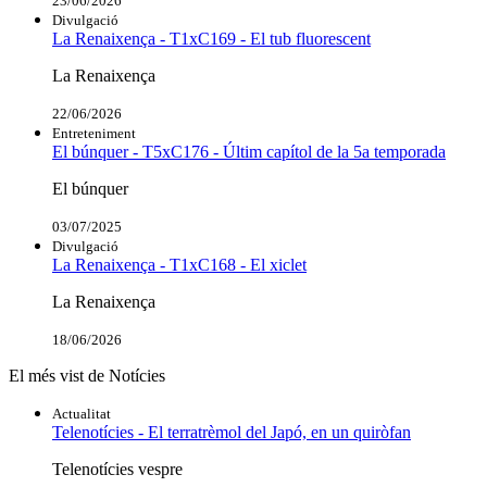
23/06/2026
Divulgació
La Renaixença - T1xC169 - El tub fluorescent
La Renaixença
22/06/2026
Entreteniment
El búnquer - T5xC176 - Últim capítol de la 5a temporada
El búnquer
03/07/2025
Divulgació
La Renaixença - T1xC168 - El xiclet
La Renaixença
18/06/2026
El més vist de Notícies
Actualitat
Telenotícies - El terratrèmol del Japó, en un quiròfan
Telenotícies vespre