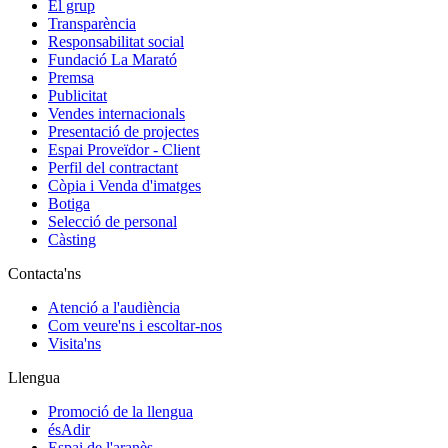
El grup
Transparència
Responsabilitat social
Fundació La Marató
Premsa
Publicitat
Vendes internacionals
Presentació de projectes
Espai Proveïdor - Client
Perfil del contractant
Còpia i Venda d'imatges
Botiga
Selecció de personal
Càsting
Contacta'ns
Atenció a l'audiència
Com veure'ns i escoltar-nos
Visita'ns
Llengua
Promoció de la llengua
ésAdir
Espai de l'aranès