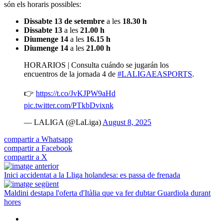
són els horaris possibles:
Dissabte 13 de setembre
a les
18.30 h
Dissabte 13
a les
21.00 h
Diumenge 14
a les
16.15 h
Diumenge 14
a les
21.00 h
HORARIOS | Consulta cuándo se jugarán los
encuentros de la jornada 4 de
#LALIGAEASPORTS
.
👉
https://t.co/JvKJPW9aHd
pic.twitter.com/PTkbDvixnk
— LALIGA (@LaLiga)
August 8, 2025
compartir a Whatsapp
compartir a Facebook
compartir a X
Inici accidentat a la Lliga holandesa: es passa de frenada
Maldini destapa l'oferta d'Itàlia que va fer dubtar Guardiola durant
hores