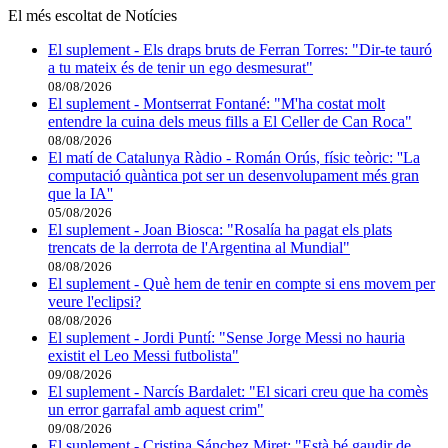
El més escoltat de Notícies
El suplement - Els draps bruts de Ferran Torres: "Dir-te tauró
a tu mateix és de tenir un ego desmesurat"
08/08/2026
El suplement - Montserrat Fontané: "M'ha costat molt
entendre la cuina dels meus fills a El Celler de Can Roca"
08/08/2026
El matí de Catalunya Ràdio - Román Orús, físic teòric: ''La
computació quàntica pot ser un desenvolupament més gran
que la IA''
05/08/2026
El suplement - Joan Biosca: "Rosalía ha pagat els plats
trencats de la derrota de l'Argentina al Mundial"
08/08/2026
El suplement - Què hem de tenir en compte si ens movem per
veure l'eclipsi?
08/08/2026
El suplement - Jordi Puntí: "Sense Jorge Messi no hauria
existit el Leo Messi futbolista"
09/08/2026
El suplement - Narcís Bardalet: "El sicari creu que ha comès
un error garrafal amb aquest crim"
09/08/2026
El suplement - Cristina Sánchez Miret: "Està bé gaudir de