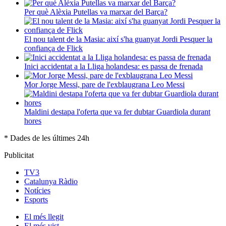
Per què Alèxia Putellas va marxar del Barça?
El nou talent de la Masia: així s'ha guanyat Jordi Pesquer la
confiança de Flick
Inici accidentat a la Lliga holandesa: es passa de frenada
Mor Jorge Messi, pare de l'exblaugrana Leo Messi
Maldini destapa l'oferta que va fer dubtar Guardiola durant
hores
* Dades de les últimes 24h
Publicitat
TV3
Catalunya Ràdio
Notícies
Esports
El
més llegit
El
més vist