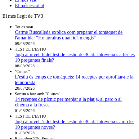
El
més escoltat
El més llegit de TV3
Tot es mou
Carme Ruscalleda explica com preparar el tomàquet de
l'amanida: "Ho agrairàs quan te'l mengis"
09/08/2026
TEST DE L'ESTIU
Juga al nivell 6 del test de l'estiu de 3Cat: t'atreveixes a fer les
10 preguntes finals?
08/08/2026
"Cuines"
L'estiu és temps de tomàquets: 14 receptes per aprofitar-ne la
temporada
20/07/2026
Sortim a fora amb "Cuines"
14 receptes de pícnic per menjar a la platja, al parc o al
cinema a la fresca
01/08/2026
TEST DE L'ESTIU
Juga al nivell 5 del test de l'estiu de 3Cat: t'atreveixes amb les
10 preguntes noves?
01/08/2026
Recordem "Oh! Europa"