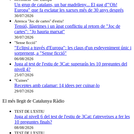
Un grup de catalans, un bar madrileny... El gag d'"Oh!
Europa" que fa esclatar les xarxes més de 30 anys després
30/07/2026
Arrenca "Joc de cartes" d'estiu!
Tensió, llàgrimes i un àpat conflictiu al retorn de "Joc de
cartes": "Jo hauria marxat"
30/07/2026
"Sense ficció"
"Eclipsi a través d'Europa": les claus d'un esdeveniment únic i
sorprenent, a "Sense ficció"
06/08/2026
Juga al test de l'estiu de 3Cat: superaràs les 10 preguntes del
nivell 4?
25/07/2026
"Cuines"
Receptes amb calamar: 14 idees per cuinar-lo
29/07/2026
El més llegit de Catalunya Ràdio
TEST DE L'ESTIU
Juga al nivell 6 del test de l'estiu de 3Cat: t'atreveixes a fer les
10 preguntes finals?
08/08/2026
TEST DE L'ESTIU