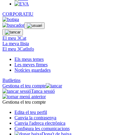
CORPORATIU
El meu 3Cat
La meva llista
El meu 3CatInfo
Els meus temes
Les meves firmes
Notícies guardades
Butlletins
Gestiona el teu compte
Tanca sessió
Gestiona el teu compte
Edita el teu perfil
Canvia la contrasenya
Canvia l'adreça electrònica
Configura les comunicacions
Dona't de baixa