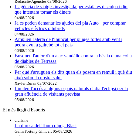
Redacció/Agències
03/08/2026
L'agència de viatges investigada per estafa es disculpa i diu
que intentarà tornar els diners
04/08/2026
Ja es poden demanar les ajudes del pla Auto+ per comprar
vehicles elèctrics o híbrids
04/08/2026
Amplien l'alerta de l'Inuncat per pluges fortes amb vent i
pedra avui a gairebé tot el país
06/08/2026
Busquen l'autor d'un atac vandàlic contra la bèstia d'una colla
de diables de Terrassa
05/08/2026
Per què s'arruguen els dits quan els posem en remull i què diu
això sobre la nostra salut
Xavier Duran
03/07/2022
Limiten l'accés a alguns espais naturals el dia l'eclipsi per la
gran afluència de visitants prevista
05/08/2026
El més llegit d'Esports
ciclisme
La duresa del Tour colpeja Blasi
Guim Fortuny Gimbert
05/08/2026