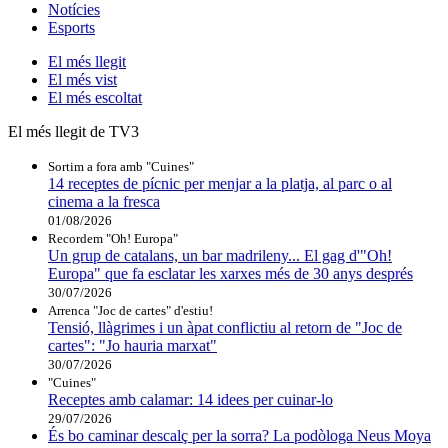
Notícies
Esports
El
més llegit
El
més vist
El
més escoltat
El més llegit de TV3
Sortim a fora amb "Cuines"
14 receptes de pícnic per menjar a la platja, al parc o al
cinema a la fresca
01/08/2026
Recordem "Oh! Europa"
Un grup de catalans, un bar madrileny... El gag d'"Oh!
Europa" que fa esclatar les xarxes més de 30 anys després
30/07/2026
Arrenca "Joc de cartes" d'estiu!
Tensió, llàgrimes i un àpat conflictiu al retorn de "Joc de
cartes": "Jo hauria marxat"
30/07/2026
"Cuines"
Receptes amb calamar: 14 idees per cuinar-lo
29/07/2026
És bo caminar descalç per la sorra? La podòloga Neus Moya