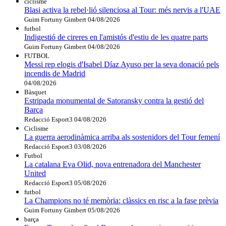
ciclisme
Blasi activa la rebel·lió silenciosa al Tour: més nervis a l'UAE
Guim Fortuny Gimbert
04/08/2026
futbol
Indigestió de cireres en l'amistós d'estiu de les quatre parts
Guim Fortuny Gimbert
04/08/2026
FUTBOL
Messi rep elogis d'Isabel Díaz Ayuso per la seva donació pels
incendis de Madrid
04/08/2026
Bàsquet
Estripada monumental de Satoransky contra la gestió del
Barça
Redacció Esport3
04/08/2026
Ciclisme
La guerra aerodinàmica arriba als sostenidors del Tour femení
Redacció Esport3
03/08/2026
Futbol
La catalana Eva Olid, nova entrenadora del Manchester
United
Redacció Esport3
05/08/2026
futbol
La Champions no té memòria: clàssics en risc a la fase prèvia
Guim Fortuny Gimbert
05/08/2026
barça