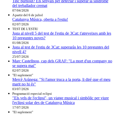
Tinc burnout? Els senyals per detectar i superar la síndrome
del treballador cremat
07/04/2026
A partir del 6 de juliol
Catalunya Música, oberta a l'estiu!
02/07/2026
TEST DE L'ESTIU
Juga al nivell 5 del test de l'estiu de 3Cat: t'atreveixes amb les
10 preguntes noves?
01/08/2026
Juga al test de l'estiu de 3Cat: superaràs les 10 preguntes del
nivell 4?
25/07/2026
Marc Castellnou, cap dels GRAF: "La mort d'un company no
se supera mai"
02/07/2026
"El suplement"
Mercè Arànega: "Si l'amor truca a la porta, li diré que el meu
marit no hi és"
03/07/2026
Programació especial eclipsi
"Els vels de l'eclipsi", un viatge musical i simbòlic per viure
l'eclipsi solar des de Catalunya Música
17/07/2026
"El suplement"