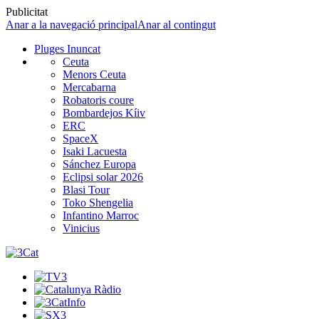
Publicitat
Anar a la navegació principal
Anar al contingut
Pluges Inuncat
Ceuta
Menors Ceuta
Mercabarna
Robatoris coure
Bombardejos Kíiv
ERC
SpaceX
Isaki Lacuesta
Sánchez Europa
Eclipsi solar 2026
Blasi Tour
Toko Shengelia
Infantino Marroc
Vinicius