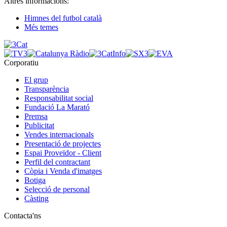
Altres informacions:
Himnes del futbol català
Més temes
Corporatiu
El grup
Transparència
Responsabilitat social
Fundació La Marató
Premsa
Publicitat
Vendes internacionals
Presentació de projectes
Espai Proveïdor - Client
Perfil del contractant
Còpia i Venda d'imatges
Botiga
Selecció de personal
Càsting
Contacta'ns