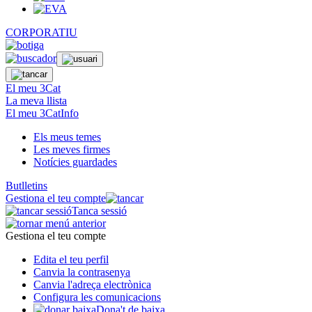
CORPORATIU
El meu 3Cat
La meva llista
El meu 3CatInfo
Els meus temes
Les meves firmes
Notícies guardades
Butlletins
Gestiona el teu compte
Tanca sessió
Gestiona el teu compte
Edita el teu perfil
Canvia la contrasenya
Canvia l'adreça electrònica
Configura les comunicacions
Dona't de baixa