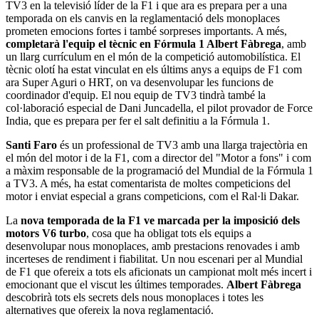
TV3 en la televisió líder de la F1 i que ara es prepara per a una
temporada on els canvis en la reglamentació dels monoplaces
prometen emocions fortes i també sorpreses importants. A més,
completarà l'equip el tècnic en Fórmula 1 Albert Fàbrega
, amb
un llarg currículum en el món de la competició automobilística. El
tècnic olotí ha estat vinculat en els últims anys a equips de F1 com
ara Super Aguri o HRT, on va desenvolupar les funcions de
coordinador d'equip. El nou equip de TV3 tindrà també la
col·laboració especial de Dani Juncadella, el pilot provador de Force
India, que es prepara per fer el salt definitiu a la Fórmula 1.
Santi Faro
és un professional de TV3 amb una llarga trajectòria en
el món del motor i de la F1, com a director del "Motor a fons" i com
a màxim responsable de la programació del Mundial de la Fórmula 1
a TV3. A més, ha estat comentarista de moltes competicions del
motor i enviat especial a grans competicions, com el Ral·li Dakar.
La
nova temporada de la F1 ve marcada per la imposició dels
motors V6 turbo
, cosa que ha obligat tots els equips a
desenvolupar nous monoplaces, amb prestacions renovades i amb
incerteses de rendiment i fiabilitat. Un nou escenari per al Mundial
de F1 que ofereix a tots els aficionats un campionat molt més incert i
emocionant que el viscut les últimes temporades.
Albert Fàbrega
descobrirà tots els secrets dels nous monoplaces i totes les
alternatives que ofereix la nova reglamentació.