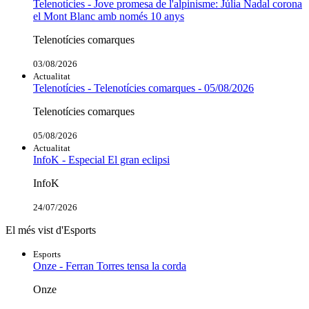
Telenotícies - Jove promesa de l'alpinisme: Júlia Nadal corona
el Mont Blanc amb només 10 anys
Telenotícies comarques
03/08/2026
Actualitat
Telenotícies - Telenotícies comarques - 05/08/2026
Telenotícies comarques
05/08/2026
Actualitat
InfoK - Especial El gran eclipsi
InfoK
24/07/2026
El més vist d'Esports
Esports
Onze - Ferran Torres tensa la corda
Onze