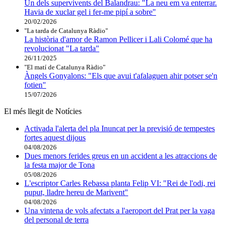
Un dels supervivents del Balandrau: "La neu em va enterrar.
Havia de xuclar gel i fer-me pipí a sobre"
20/02/2026
"La tarda de Catalunya Ràdio"
La història d'amor de Ramon Pellicer i Lali Colomé que ha
revolucionat "La tarda"
26/11/2025
"El matí de Catalunya Ràdio"
Àngels Gonyalons: "Els que avui t'afalaguen ahir potser se'n
fotien"
15/07/2026
El més llegit de Notícies
Activada l'alerta del pla Inuncat per la previsió de tempestes
fortes aquest dijous
04/08/2026
Dues menors ferides greus en un accident a les atraccions de
la festa major de Tona
05/08/2026
L'escriptor Carles Rebassa planta Felip VI: "Rei de l'odi, rei
puput, lladre hereu de Marivent"
04/08/2026
Una vintena de vols afectats a l'aeroport del Prat per la vaga
del personal de terra