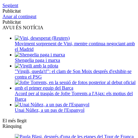
Següent
Publicitat
Anar al contingut
Publicitat
AVUI ÉS NOTÍCIA
Moviment sorprenent de Vini, mentre continua negociant amb
el Madrid
Shengelia paga i marxa
"Virgili, queda't!": el clam de Son Moix després d'exhibir-se
contra el PSG
Acord per al traspàs de Jofre Torrents a l'Ajax: els motius del
Barça
Unai Núñez, a un pas de l'Espanyol
El més llegit
Rànquing