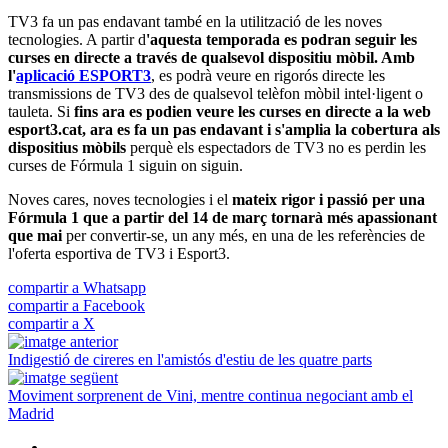
TV3 fa un pas endavant també en la utilització de les noves
tecnologies. A partir d
'aquesta temporada es podran seguir les
curses en directe a través de qualsevol dispositiu mòbil. Amb
l'
aplicació ESPORT3
, es podrà veure en rigorós directe les
transmissions de TV3 des de qualsevol telèfon mòbil intel·ligent o
tauleta. Si
fins ara es podien veure les curses en directe a la web
esport3.cat, ara es fa un pas endavant i s'amplia la cobertura als
dispositius mòbils
perquè els espectadors de TV3 no es perdin les
curses de Fórmula 1 siguin on siguin.
Noves cares, noves tecnologies i el
mateix rigor i passió per una
Fórmula 1 que a partir del 14 de març tornarà més apassionant
que mai
per convertir-se, un any més, en una de les referències de
l'oferta esportiva de TV3 i Esport3.
compartir a Whatsapp
compartir a Facebook
compartir a X
Indigestió de cireres en l'amistós d'estiu de les quatre parts
Moviment sorprenent de Vini, mentre continua negociant amb el
Madrid