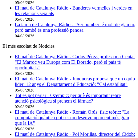
05/06/2026
El matí de Catalunya Ràdio - Banderes vermelles i verdes en
les relacions sexuals
05/08/2026
La tarda de Catalunya Ràdio - "Ser bomber té molt de glamur,
però també és una professió penosa"
04/08/2026
El més escoltat de Notícies
El matí de Catalunya Ràdio - Carlos Pérez, professor a Ceuta:
"El Marroc veu Europa com El Dorado, però el país té
oportunitats"
05/08/2026
El matí de Catalunya Ràdio - Junqueras proposa que un equip
lideri 12 anys el Departament d'Educació: "Cal estabilitat"
05/08/2026
Tot es pot parlar - Ozempic: per què és important rebre
atenció psicològica si prenem el fàrmac?
02/08/2026
El matí de Catalunya Ràdio - Román Orús, físic teòric: ''La
computació quàntica pot ser un desenvolupament més gran
que la IA''
05/08/2026
El matí de Catalunya Ràdio - Pol Morillas, director del Cidob: