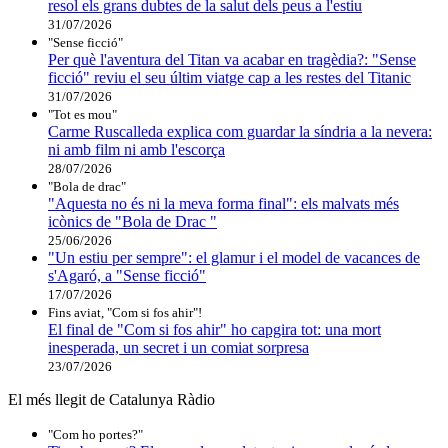
resol els grans dubtes de la salut dels peus a l'estiu
31/07/2026
"Sense ficció"
Per què l'aventura del Titan va acabar en tragèdia?: "Sense
ficció" reviu el seu últim viatge cap a les restes del Titanic
31/07/2026
"Tot es mou"
Carme Ruscalleda explica com guardar la síndria a la nevera:
ni amb film ni amb l'escorça
28/07/2026
"Bola de drac"
"Aquesta no és ni la meva forma final": els malvats més
icònics de "Bola de Drac "
25/06/2026
"Un estiu per sempre": el glamur i el model de vacances de
s'Agaró, a "Sense ficció"
17/07/2026
Fins aviat, "Com si fos ahir"!
El final de "Com si fos ahir" ho capgira tot: una mort
inesperada, un secret i un comiat sorpresa
23/07/2026
El més llegit de Catalunya Ràdio
"Com ho portes?"