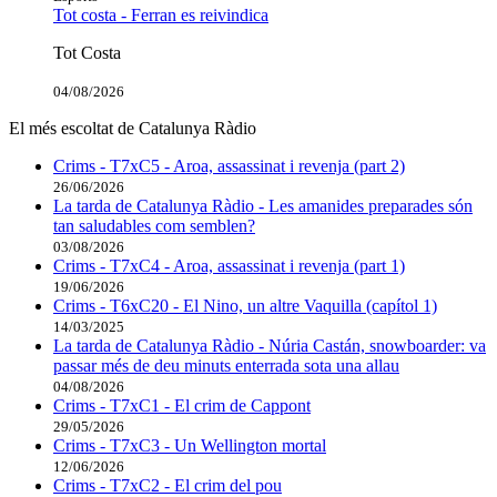
Tot costa - Ferran es reivindica
Tot Costa
04/08/2026
El més escoltat de Catalunya Ràdio
Crims - T7xC5 - Aroa, assassinat i revenja (part 2)
26/06/2026
La tarda de Catalunya Ràdio - Les amanides preparades són
tan saludables com semblen?
03/08/2026
Crims - T7xC4 - Aroa, assassinat i revenja (part 1)
19/06/2026
Crims - T6xC20 - El Nino, un altre Vaquilla (capítol 1)
14/03/2025
La tarda de Catalunya Ràdio - Núria Castán, snowboarder: va
passar més de deu minuts enterrada sota una allau
04/08/2026
Crims - T7xC1 - El crim de Cappont
29/05/2026
Crims - T7xC3 - Un Wellington mortal
12/06/2026
Crims - T7xC2 - El crim del pou