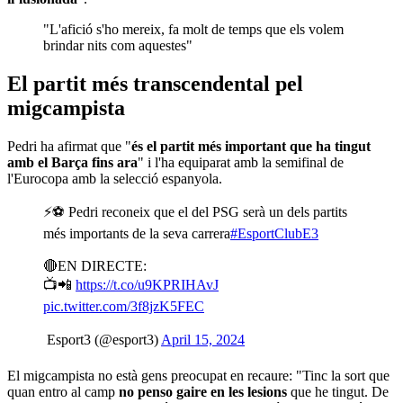
"L'afició s'ho mereix, fa molt de temps que els volem
brindar nits com aquestes"
El partit més transcendental pel
migcampista
Pedri ha afirmat que "
és el partit més important que ha tingut
amb el Barça fins ara
" i l'ha equiparat amb la semifinal de
l'Eurocopa amb la selecció espanyola.
⚡⚽ Pedri reconeix que el del PSG serà un dels partits
més importants de la seva carrera
#EsportClubE3
🔴EN DIRECTE:
📺📲
https://t.co/u9KPRIHAvJ
pic.twitter.com/3f8jzK5FEC
 Esport3 (@esport3)
April 15, 2024
El migcampista no està gens preocupat en recaure: "Tinc la sort que
quan entro al camp
no penso gaire en les lesions
que he tingut. De