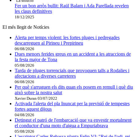
"La solució"
Fer un bon arròs bullit: Raül Balam i Ada Parellada revelen
les claus definitives
18/12/2025
El més llegit de Notícies
Alerta per temps violent: les fortes pluges i pedregades
descarreguen al Pirineu i Prepirineu
06/08/2026
Dues menors ferides greus en un accident a les atraccions de
la festa major de Tona
05/08/2026
Tarda de pluges torrencials que provoquen talls a Rodalies i
afectacions a diverses carreteres
06/08/2026
Per què s'arruguen els dits quan els posem en remull i què diu
això sobre la nostra salut
Xavier Duran
03/07/2022
Activada l'alerta del pla Inuncat per la previsió de tempestes
fortes aquest dijous
04/08/2026
Detingut el patró de l'embarcació que va envestir mortalment
el conductor d'una moto d'aigua a Empuriabrava
05/08/2026
L'escriptor Carles Rebassa planta Felip VI: "Rei de l'odi, rei