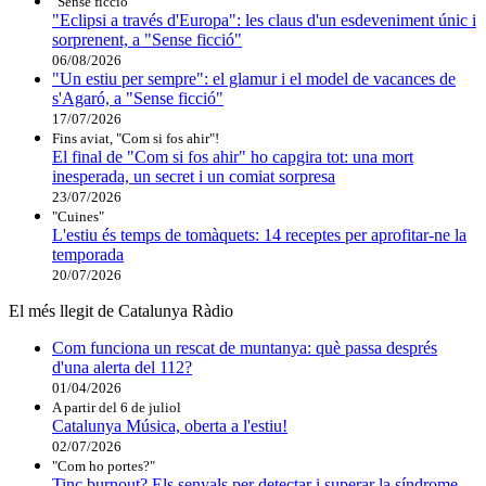
"Sense ficció"
"Eclipsi a través d'Europa": les claus d'un esdeveniment únic i
sorprenent, a "Sense ficció"
06/08/2026
"Un estiu per sempre": el glamur i el model de vacances de
s'Agaró, a "Sense ficció"
17/07/2026
Fins aviat, "Com si fos ahir"!
El final de "Com si fos ahir" ho capgira tot: una mort
inesperada, un secret i un comiat sorpresa
23/07/2026
"Cuines"
L'estiu és temps de tomàquets: 14 receptes per aprofitar-ne la
temporada
20/07/2026
El més llegit de Catalunya Ràdio
Com funciona un rescat de muntanya: què passa després
d'una alerta del 112?
01/04/2026
A partir del 6 de juliol
Catalunya Música, oberta a l'estiu!
02/07/2026
"Com ho portes?"
Tinc burnout? Els senyals per detectar i superar la síndrome