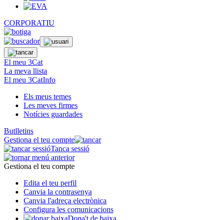
CORPORATIU
El meu 3Cat
La meva llista
El meu 3CatInfo
Els meus temes
Les meves firmes
Notícies guardades
Butlletins
Gestiona el teu compte
Tanca sessió
Gestiona el teu compte
Edita el teu perfil
Canvia la contrasenya
Canvia l'adreça electrònica
Configura les comunicacions
Dona't de baixa