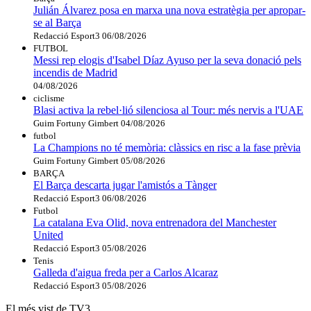
Julián Álvarez posa en marxa una nova estratègia per apropar-
se al Barça
Redacció Esport3
06/08/2026
FUTBOL
Messi rep elogis d'Isabel Díaz Ayuso per la seva donació pels
incendis de Madrid
04/08/2026
ciclisme
Blasi activa la rebel·lió silenciosa al Tour: més nervis a l'UAE
Guim Fortuny Gimbert
04/08/2026
futbol
La Champions no té memòria: clàssics en risc a la fase prèvia
Guim Fortuny Gimbert
05/08/2026
BARÇA
El Barça descarta jugar l'amistós a Tànger
Redacció Esport3
06/08/2026
Futbol
La catalana Eva Olid, nova entrenadora del Manchester
United
Redacció Esport3
05/08/2026
Tenis
Galleda d'aigua freda per a Carlos Alcaraz
Redacció Esport3
05/08/2026
El més vist de TV3