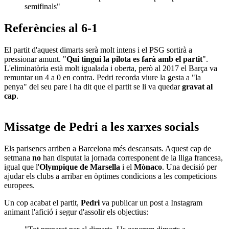
semifinals"
Referències al 6-1
El partit d'aquest dimarts serà molt intens i el PSG sortirà a
pressionar amunt. "
Qui tingui la pilota es farà amb el partit
".
L'eliminatòria està molt igualada i oberta, però al 2017 el Barça va
remuntar un 4 a 0 en contra. Pedri recorda viure la gesta a "la
penya" del seu pare i ha dit que el partit se li va quedar
gravat al
cap
.
Missatge de Pedri a les xarxes socials
Els parisencs arriben a Barcelona més descansats. Aquest cap de
setmana
no
han disputat la jornada corresponent de la lliga francesa,
igual que l'
Olympique de Marsella
i el
Mònaco
. Una decisió per
ajudar els clubs a arribar en òptimes condicions a les competicions
europees.
Un cop acabat el partit,
Pedri
va publicar un post a Instagram
animant l'afició i segur d'assolir els objectius: