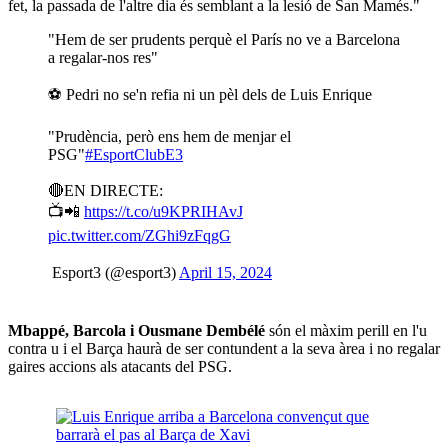
fet, la passada de l'altre dia és semblant a la lesió de San Mamés."
"Hem de ser prudents perquè el París no ve a Barcelona
a regalar-nos res"
⚽ Pedri no se'n refia ni un pèl dels de Luis Enrique
"Prudència, però ens hem de menjar el
PSG"
#EsportClubE3
🔴EN DIRECTE:
📺📲
https://t.co/u9KPRIHAvJ
pic.twitter.com/ZGhi9zFqgG
 Esport3 (@esport3)
April 15, 2024
Mbappé, Barcola i Ousmane Dembélé
són el màxim perill en l'u
contra u i el Barça haurà de ser contundent a la seva àrea i no regalar
gaires accions als atacants del PSG.