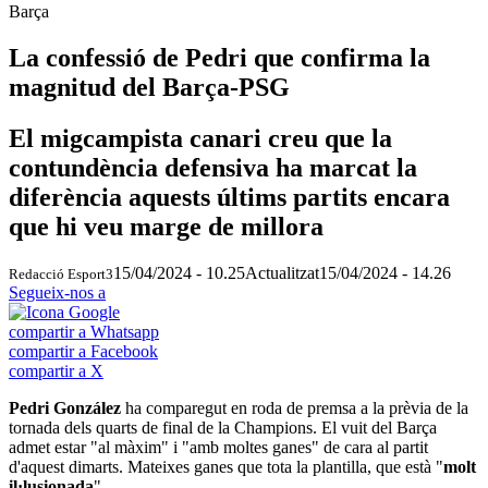
Barça
La confessió de Pedri que confirma la
magnitud del Barça-PSG
El migcampista canari creu que la
contundència defensiva ha marcat la
diferència aquests últims partits encara
que hi veu marge de millora
15/04/2024 - 10.25
Actualitzat
15/04/2024 - 14.26
Redacció Esport3
Segueix-nos a
compartir a Whatsapp
compartir a Facebook
compartir a X
Pedri González
ha comparegut en roda de premsa a la prèvia de la
tornada dels quarts de final de la Champions. El vuit del Barça
admet estar "al màxim" i "amb moltes ganes" de cara al partit
d'aquest dimarts. Mateixes ganes que tota la plantilla, que està "
molt
il·lusionada
".