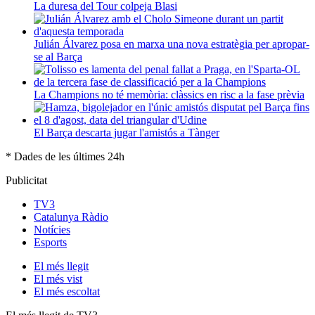
La duresa del Tour colpeja Blasi
Julián Álvarez posa en marxa una nova estratègia per apropar-
se al Barça
La Champions no té memòria: clàssics en risc a la fase prèvia
El Barça descarta jugar l'amistós a Tànger
* Dades de les últimes 24h
Publicitat
TV3
Catalunya Ràdio
Notícies
Esports
El
més llegit
El
més vist
El
més escoltat