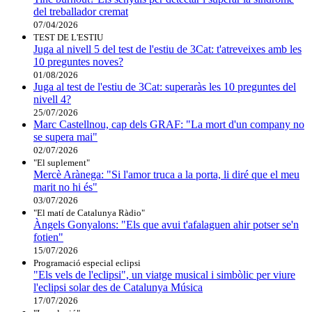
del treballador cremat
07/04/2026
TEST DE L'ESTIU
Juga al nivell 5 del test de l'estiu de 3Cat: t'atreveixes amb les
10 preguntes noves?
01/08/2026
Juga al test de l'estiu de 3Cat: superaràs les 10 preguntes del
nivell 4?
25/07/2026
Marc Castellnou, cap dels GRAF: "La mort d'un company no
se supera mai"
02/07/2026
"El suplement"
Mercè Arànega: "Si l'amor truca a la porta, li diré que el meu
marit no hi és"
03/07/2026
"El matí de Catalunya Ràdio"
Àngels Gonyalons: "Els que avui t'afalaguen ahir potser se'n
fotien"
15/07/2026
Programació especial eclipsi
"Els vels de l'eclipsi", un viatge musical i simbòlic per viure
l'eclipsi solar des de Catalunya Música
17/07/2026