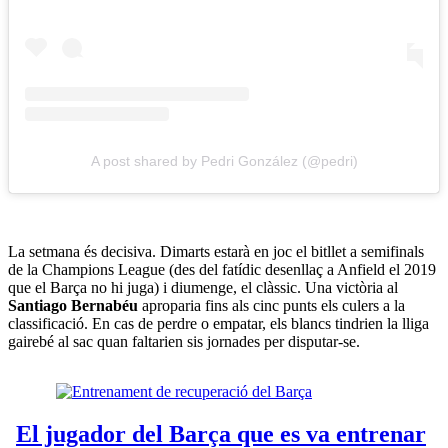
A post shared by Pedri González (@pedri)
La setmana és decisiva. Dimarts estarà en joc el bitllet a semifinals
de la Champions League (des del fatídic desenllaç a Anfield el 2019
que el Barça no hi juga) i diumenge, el clàssic. Una victòria al
Santiago Bernabéu
aproparia fins als cinc punts els culers a la
classificació. En cas de perdre o empatar, els blancs tindrien la lliga
gairebé al sac quan faltarien sis jornades per disputar-se.