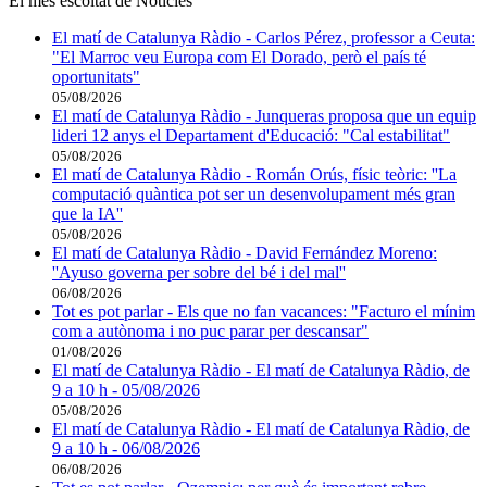
El més escoltat de Notícies
El matí de Catalunya Ràdio - Carlos Pérez, professor a Ceuta:
"El Marroc veu Europa com El Dorado, però el país té
oportunitats"
05/08/2026
El matí de Catalunya Ràdio - Junqueras proposa que un equip
lideri 12 anys el Departament d'Educació: "Cal estabilitat"
05/08/2026
El matí de Catalunya Ràdio - Román Orús, físic teòric: ''La
computació quàntica pot ser un desenvolupament més gran
que la IA''
05/08/2026
El matí de Catalunya Ràdio - David Fernández Moreno:
''Ayuso governa per sobre del bé i del mal''
06/08/2026
Tot es pot parlar - Els que no fan vacances: "Facturo el mínim
com a autònoma i no puc parar per descansar"
01/08/2026
El matí de Catalunya Ràdio - El matí de Catalunya Ràdio, de
9 a 10 h - 05/08/2026
05/08/2026
El matí de Catalunya Ràdio - El matí de Catalunya Ràdio, de
9 a 10 h - 06/08/2026
06/08/2026