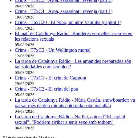
Crims - T7xC5 - Aroa, assassinat i revenja (part 2)
26/06/2026
Crims - T7xC4 - Aroa, assassinat i revenja (part 1)
19/06/2026
Crims - T6xC20 - El Nino, un altre Vaquilla (capítol 1)
14/03/2025
El matí de Catalunya Ràdio - Banderes vermelles i verdes en
les relacions sexuals
05/08/2026
Crims - T7xC3 - Un Wellington mortal
12/06/2026
La tarda de Catalunya Ràdio - Les amanides preparades són
tan saludables com semblen?
03/08/2026
Crims - T7xC1 - El crim de Cappont
29/05/2026
Crims - T7xC2 - El crim del pou
05/06/2026
La tarda de Catalunya Ràdio - Núria Castán, snowboarder: va
passar més de deu minuts enterrada sota una allau
04/08/2026
La tarda de Catalunya Ràdio - Na Pai, autor d'"El capital
sexual": "Podríem arribar a tenir sexe amb tothom"
06/08/2026