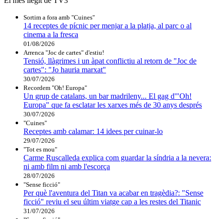
El més llegit de TV3
Sortim a fora amb "Cuines"
14 receptes de pícnic per menjar a la platja, al parc o al
cinema a la fresca
01/08/2026
Arrenca "Joc de cartes" d'estiu!
Tensió, llàgrimes i un àpat conflictiu al retorn de "Joc de
cartes": "Jo hauria marxat"
30/07/2026
Recordem "Oh! Europa"
Un grup de catalans, un bar madrileny... El gag d'"Oh!
Europa" que fa esclatar les xarxes més de 30 anys després
30/07/2026
"Cuines"
Receptes amb calamar: 14 idees per cuinar-lo
29/07/2026
"Tot es mou"
Carme Ruscalleda explica com guardar la síndria a la nevera:
ni amb film ni amb l'escorça
28/07/2026
"Sense ficció"
Per què l'aventura del Titan va acabar en tragèdia?: "Sense
ficció" reviu el seu últim viatge cap a les restes del Titanic
31/07/2026