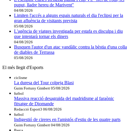
puput, lladre hereu de Marivent"
04/08/2026
Limiten l'accés a alguns espais naturals el dia l'eclipsi per la
gran afluència de visitants prevista
05/08/2026
L'agència de viatges investigada per estafa es disculpa i diu
que intentarà tornar els diners
04/08/2026
Busquen l'autor d'un atac vandàlic contra la bèstia d'una colla
de diables de Terrassa
05/08/2026
El més llegit d'Esports
ciclisme
La duresa del Tour colpeja Blasi
Guim Fortuny Gimbert
05/08/2026
futbol
Massiva reacció desagraïda del madridisme al faraònic
fitxatge de Diomande
Redacció Esport3
06/08/2026
futbol
Indigestió de cireres en l'amistós d'estiu de les quatre parts
Guim Fortuny Gimbert
04/08/2026
Barça