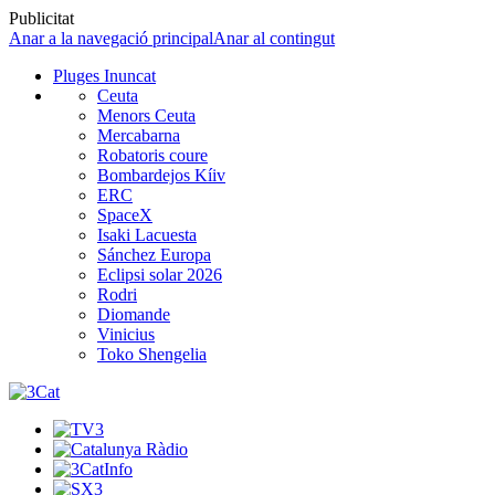
Publicitat
Anar a la navegació principal
Anar al contingut
Pluges Inuncat
Ceuta
Menors Ceuta
Mercabarna
Robatoris coure
Bombardejos Kíiv
ERC
SpaceX
Isaki Lacuesta
Sánchez Europa
Eclipsi solar 2026
Rodri
Diomande
Vinicius
Toko Shengelia