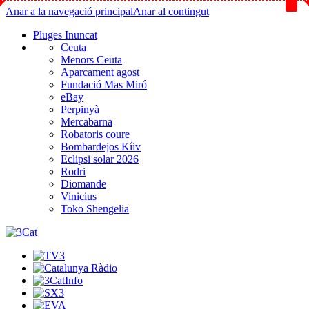
Anar a la navegació principal
Anar al contingut
Pluges Inuncat
Ceuta
Menors Ceuta
Aparcament agost
Fundació Mas Miró
eBay
Perpinyà
Mercabarna
Robatoris coure
Bombardejos Kíiv
Eclipsi solar 2026
Rodri
Diomande
Vinicius
Toko Shengelia