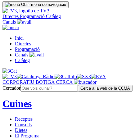
Obrir menu de navegació
Directes
Programació
Catàleg
Canals
Inici
Directes
Programació
Canals
Catàleg
CORPORATIU
BOTIGA
CERCA
Cercador
Cerca a la web de la
CCMA
Cuines
Receptes
Consells
Dietes
El Programa