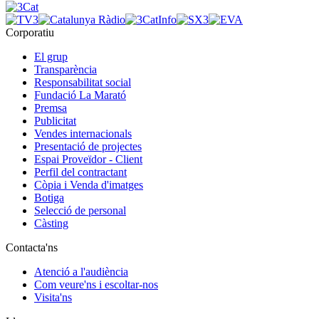
Corporatiu
El grup
Transparència
Responsabilitat social
Fundació La Marató
Premsa
Publicitat
Vendes internacionals
Presentació de projectes
Espai Proveïdor - Client
Perfil del contractant
Còpia i Venda d'imatges
Botiga
Selecció de personal
Càsting
Contacta'ns
Atenció a l'audiència
Com veure'ns i escoltar-nos
Visita'ns