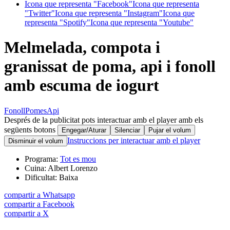
Icona que representa "Facebook"
Icona que representa
"Twitter"
Icona que representa "Instagram"
Icona que
representa "Spotify"
Icona que representa "Youtube"
Melmelada, compota i
granissat de poma, api i fonoll
amb escuma de iogurt
Fonoll
Pomes
Api
Després de la publicitat pots interactuar amb el player amb els
següents botons
Engegar/Aturar
Silenciar
Pujar el volum
Instruccions per interactuar amb el player
Disminuir el volum
Programa:
Tot es mou
Cuina:
Albert Lorenzo
Dificultat:
Baixa
compartir a Whatsapp
compartir a Facebook
compartir a X