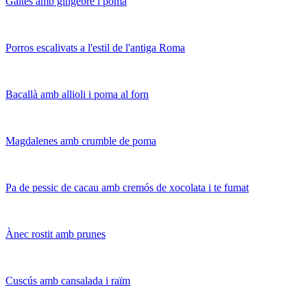
Galtes amb gingebre i poma
Porros escalivats a l'estil de l'antiga Roma
Bacallà amb allioli i poma al forn
Magdalenes amb crumble de poma
Pa de pessic de cacau amb cremós de xocolata i te fumat
Ànec rostit amb prunes
Cuscús amb cansalada i raïm