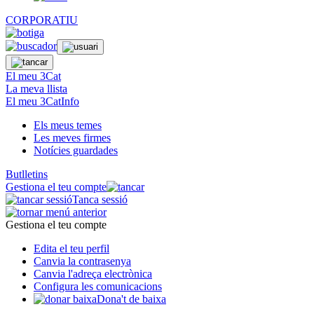
CORPORATIU
El meu 3Cat
La meva llista
El meu 3CatInfo
Els meus temes
Les meves firmes
Notícies guardades
Butlletins
Gestiona el teu compte
Tanca sessió
Gestiona el teu compte
Edita el teu perfil
Canvia la contrasenya
Canvia l'adreça electrònica
Configura les comunicacions
Dona't de baixa