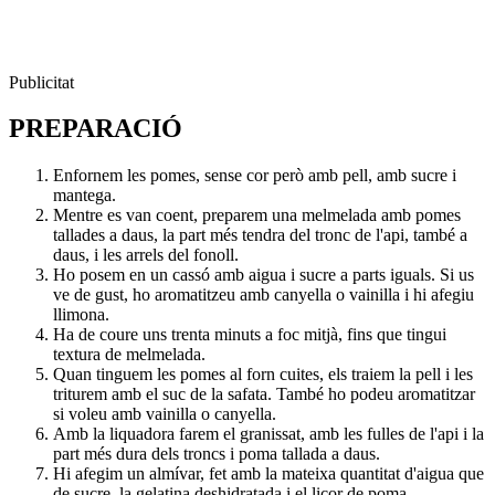
Publicitat
PREPARACIÓ
Enfornem les pomes, sense cor però amb pell, amb sucre i
mantega.
Mentre es van coent, preparem una melmelada amb pomes
tallades a daus, la part més tendra del tronc de l'api, també a
daus, i les arrels del fonoll.
Ho posem en un cassó amb aigua i sucre a parts iguals. Si us
ve de gust, ho aromatitzeu amb canyella o vainilla i hi afegiu
llimona.
Ha de coure uns trenta minuts a foc mitjà, fins que tingui
textura de melmelada.
Quan tinguem les pomes al forn cuites, els traiem la pell i les
triturem amb el suc de la safata. També ho podeu aromatitzar
si voleu amb vainilla o canyella.
Amb la liquadora farem el granissat, amb les fulles de l'api i la
part més dura dels troncs i poma tallada a daus.
Hi afegim un almívar, fet amb la mateixa quantitat d'aigua que
de sucre, la gelatina deshidratada i el licor de poma.