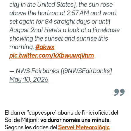
city in the United States), the sun rose
above the horizon at 2:57 AM and won't
set again for 84 straight days or until
August 2nd! Here's a look at a timelapse
showing the sunset and sunrise this
morning.
#akwx
pic.twitter.com/kXbwuwqVnm
— NWS Fairbanks (@NWSFairbanks)
May 10, 2026
El darrer "capvespre" abans de l'inici oficial del
Sol de Mitjanit
va durar només uns minuts
.
Segons les dades del
Servei Meteorològic