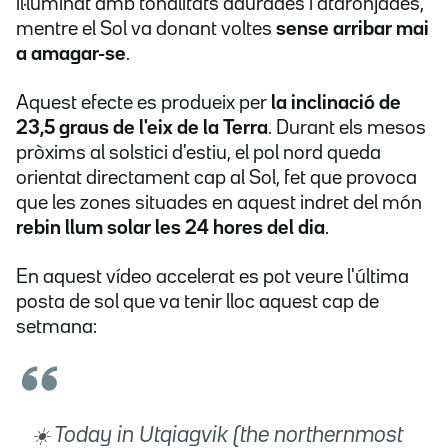
il·luminat amb tonalitats daurades i ataronjades,
mentre el Sol va donant voltes
sense arribar mai
a amagar-se
.
Aquest efecte es produeix per
la inclinació de
23,5 graus de l'eix de la Terra
. Durant els mesos
pròxims al solstici d'estiu, el pol nord queda
orientat directament cap al Sol, fet que provoca
que les zones situades en aquest indret del món
rebin llum solar les 24 hores del dia
.
En aquest vídeo accelerat es pot veure l'última
posta de sol que va tenir lloc aquest cap de
setmana:
☀️ Today in Utqiagvik (the northernmost