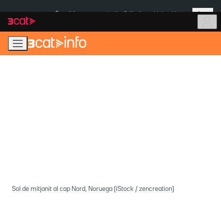
Anar
Anar
Més
a
al
És notícia:
Institut Tailàndia
Multa a Meta
la
contingut
navegació
principal
Sol de mitjanit al cap Nord, Noruega (iStock / zencreation)