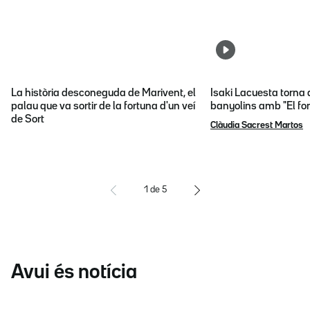
La història desconeguda de Marivent, el
Isaki Lacuesta torna 
palau que va sortir de la fortuna d'un veí
banyolins amb "El fon
de Sort
Clàudia Sacrest Martos
1
de
5
Avui és notícia