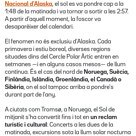
Nacional d'Alaska
, el sol es va pondre cap a la
1:48 de la matinada i va tornar a sortir a les 2:57.
A partir d'aquell moment, la foscor va
desaparèixer del calendari.
El fenomen no és exclusiu d'Alaska. Cada
primavera i estiu boreal, diverses regions
situades dins del Cercle Polar Àrtic entren en
setmanes —i en alguns casos mesos— de llum
contínua. És el cas del nord de
Noruega, Suècia,
Finlàndia, Islàndia, Groenlàndia, el Canadà o
Sibèria
, on el sol tampoc arriba a pondre's
durant part de l'any.
A ciutats com Tromsø, a Noruega, el Sol de
mitjanit s'ha convertit fins i tot en
un reclam
turístic i cultural
: Concerts a les dues de la
matinada, excursions sota la llum solar nocturna