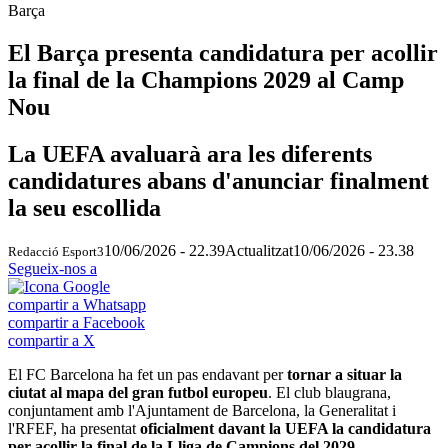
Barça
El Barça presenta candidatura per acollir
la final de la Champions 2029 al Camp
Nou
La UEFA avaluarà ara les diferents
candidatures abans d'anunciar finalment
la seu escollida
10/06/2026 - 22.39
Actualitzat
10/06/2026 - 23.38
Redacció Esport3
Segueix-nos a
compartir a Whatsapp
compartir a Facebook
compartir a X
El FC Barcelona ha fet un pas endavant per
tornar a situar la
ciutat al mapa del gran futbol europeu
. El club blaugrana,
conjuntament amb l'Ajuntament de Barcelona, la Generalitat i
l'RFEF, ha presentat
oficialment davant la UEFA la candidatura
per acollir la final de la Lliga de Campions del 2029
.