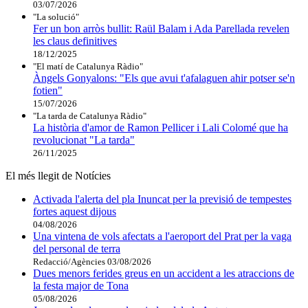
03/07/2026
"La solució"
Fer un bon arròs bullit: Raül Balam i Ada Parellada revelen
les claus definitives
18/12/2025
"El matí de Catalunya Ràdio"
Àngels Gonyalons: "Els que avui t'afalaguen ahir potser se'n
fotien"
15/07/2026
"La tarda de Catalunya Ràdio"
La història d'amor de Ramon Pellicer i Lali Colomé que ha
revolucionat "La tarda"
26/11/2025
El més llegit de Notícies
Activada l'alerta del pla Inuncat per la previsió de tempestes
fortes aquest dijous
04/08/2026
Una vintena de vols afectats a l'aeroport del Prat per la vaga
del personal de terra
Redacció/Agències
03/08/2026
Dues menors ferides greus en un accident a les atraccions de
la festa major de Tona
05/08/2026