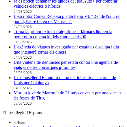
Ja es poden demanar les ajudes del pla Auto+ per comprar
vehicles elèctrics o híbrids
04/08/2026
L'escriptor Carles Rebassa planta Felip VI: "Rei de l'odi, rei
puput, lladre hereu de Marivent"
04/08/2026
Torna la primor extrema: algoritmes i fàrmacs lideren la
perillosa recuperació dels cànons dels 90
04/08/2026
L'agència de viatges investigada per estafa es disculpa i diu
que intentarà tornar els diners
04/08/2026
Una vintena de denúncies per estafa contra una agència de
viatges de les comarques gironines
03/08/2026
L'exconseller d'Economia Jaume Giró estripa el carnet de
Junts per Catalunya
04/08/2026
Mor un jove de Martorell de 21 anys envestit per una vaca a
les festes de Tírig
03/08/2026
El més llegit d'Esports
ciclisme