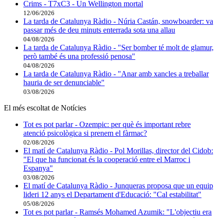
Crims - T7xC3 - Un Wellington mortal
12/06/2026
La tarda de Catalunya Ràdio - Núria Castán, snowboarder: va
passar més de deu minuts enterrada sota una allau
04/08/2026
La tarda de Catalunya Ràdio - "Ser bomber té molt de glamur,
però també és una professió penosa"
04/08/2026
La tarda de Catalunya Ràdio - "Anar amb xancles a treballar
hauria de ser denunciable"
03/08/2026
El més escoltat de Notícies
Tot es pot parlar - Ozempic: per què és important rebre
atenció psicològica si prenem el fàrmac?
02/08/2026
El matí de Catalunya Ràdio - Pol Morillas, director del Cidob:
"El que ha funcionat és la cooperació entre el Marroc i
Espanya"
03/08/2026
El matí de Catalunya Ràdio - Junqueras proposa que un equip
lideri 12 anys el Departament d'Educació: "Cal estabilitat"
05/08/2026
Tot es pot parlar - Ramsés Mohamed Azumik: "L'objectiu era