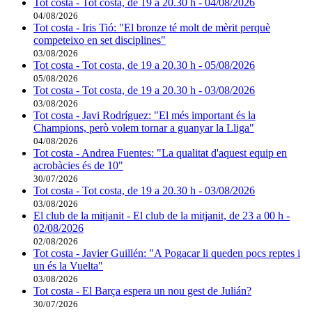
Tot costa - Tot costa, de 19 a 20.30 h - 04/08/2026
04/08/2026
Tot costa - Iris Tió: "El bronze té molt de mèrit perquè
competeixo en set disciplines"
03/08/2026
Tot costa - Tot costa, de 19 a 20.30 h - 05/08/2026
05/08/2026
Tot costa - Tot costa, de 19 a 20.30 h - 03/08/2026
03/08/2026
Tot costa - Javi Rodríguez: "El més important és la
Champions, però volem tornar a guanyar la Lliga"
04/08/2026
Tot costa - Andrea Fuentes: "La qualitat d'aquest equip en
acrobàcies és de 10"
30/07/2026
Tot costa - Tot costa, de 19 a 20.30 h - 03/08/2026
03/08/2026
El club de la mitjanit - El club de la mitjanit, de 23 a 00 h -
02/08/2026
02/08/2026
Tot costa - Javier Guillén: "A Pogacar li queden pocs reptes i
un és la Vuelta"
03/08/2026
Tot costa - El Barça espera un nou gest de Julián?
30/07/2026