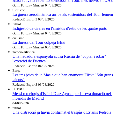
Blasi activa la rebel·lió silenciosa al Tour: més nervis a l'UAE
Guim Fortuny Gimbert
04/08/2026
Ciclisme
La guerra aerodinàmica arriba als sostenidors del Tour femení
Redacció Esport3
03/08/2026
futbol
Indigestió de cireres en l'amistós d'estiu de les quatre parts
Guim Fortuny Gimbert
04/08/2026
ciclisme
La duresa del Tour colpeja Blasi
Guim Fortuny Gimbert
05/08/2026
natació artística
Una nedadora espanyola acusa Rússia de "copiar i robar"
l'exercici de Fuentes
Redacció Esport3
04/08/2026
Barça
Les tres joies de la Masia que han enamorat Flick: "Són grans
talents"
Redacció Esport3
03/08/2026
FUTBOL
Messi rep elogis d'Isabel Díaz Ayuso per la seva donació pels
incendis de Madrid
04/08/2026
futbol
Una distracció ja havia confirmat el traspàs d'Estanis Pedrola