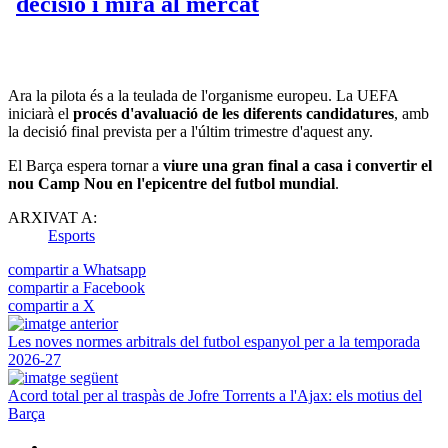
Ara la pilota és a la teulada de l'organisme europeu. La UEFA
iniciarà el
procés d'avaluació de les diferents candidatures
, amb
la decisió final prevista per a l'últim trimestre d'aquest any.
El Barça espera tornar a
viure una gran final a casa i convertir el
nou Camp Nou en l'epicentre del futbol mundial
.
ARXIVAT A:
Esports
compartir a Whatsapp
compartir a Facebook
compartir a X
Les noves normes arbitrals del futbol espanyol per a la temporada
2026-27
Acord total per al traspàs de Jofre Torrents a l'Ajax: els motius del
Barça