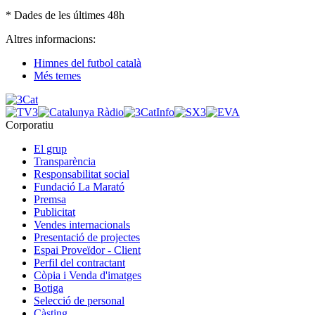
* Dades de les últimes 48h
Altres informacions:
Himnes del futbol català
Més temes
Corporatiu
El grup
Transparència
Responsabilitat social
Fundació La Marató
Premsa
Publicitat
Vendes internacionals
Presentació de projectes
Espai Proveïdor - Client
Perfil del contractant
Còpia i Venda d'imatges
Botiga
Selecció de personal
Càsting