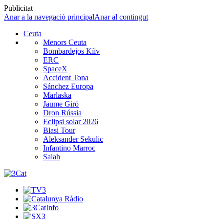
Publicitat
Anar a la navegació principal
Anar al contingut
Ceuta
Menors Ceuta
Bombardejos Kíiv
ERC
SpaceX
Accident Tona
Sánchez Europa
Marlaska
Jaume Giró
Dron Rússia
Eclipsi solar 2026
Blasi Tour
Aleksander Sekulic
Infantino Marroc
Salah