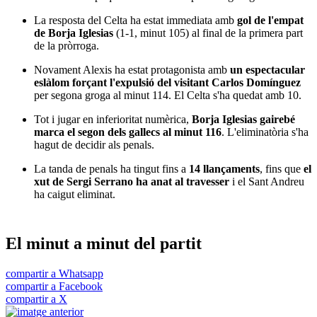
La resposta del Celta ha estat immediata amb
gol de l'empat
de Borja Iglesias
(1-1, minut 105) al final de la primera part
de la pròrroga.
Novament Alexis ha estat protagonista amb
un espectacular
eslàlom forçant l'expulsió del visitant Carlos Domínguez
per segona groga al minut 114. El Celta s'ha quedat amb 10.
Tot i jugar en inferioritat numèrica,
Borja Iglesias gairebé
marca el segon dels gallecs al minut 116
. L'eliminatòria s'ha
hagut de decidir als penals.
La tanda de penals ha tingut fins a
14 llançaments
, fins que
el
xut de Sergi Serrano ha anat al travesser
i el Sant Andreu
ha caigut eliminat.
El minut a minut del partit
compartir a Whatsapp
compartir a Facebook
compartir a X