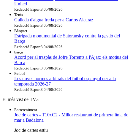
United
Redacció Esport3
05/08/2026
Tenis
Galleda d'aigua freda per a Carlos Alcaraz
Redacció Esport3
05/08/2026
Bàsquet
Estripada monumental de Satoransky contra la gestió del
Barça
Redacció Esport3
04/08/2026
barça
Acord per al traspàs de Jofre Torrents a l'Ajax: els motius del
Barça
Redacció Esport3
06/08/2026
Futbol
Les noves normes arbitrals del futbol espanyol per a la
temporada 2026-27
Redacció Esport3
04/08/2026
El més vist de TV3
Entreteniment
Joc de cartes - T10xC2 - Millor restaurant de primera línia de
mar a Badalona
Joc de cartes estiu