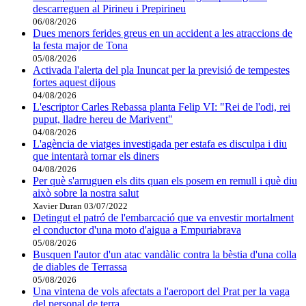
descarreguen al Pirineu i Prepirineu
06/08/2026
Dues menors ferides greus en un accident a les atraccions de
la festa major de Tona
05/08/2026
Activada l'alerta del pla Inuncat per la previsió de tempestes
fortes aquest dijous
04/08/2026
L'escriptor Carles Rebassa planta Felip VI: "Rei de l'odi, rei
puput, lladre hereu de Marivent"
04/08/2026
L'agència de viatges investigada per estafa es disculpa i diu
que intentarà tornar els diners
04/08/2026
Per què s'arruguen els dits quan els posem en remull i què diu
això sobre la nostra salut
Xavier Duran
03/07/2022
Detingut el patró de l'embarcació que va envestir mortalment
el conductor d'una moto d'aigua a Empuriabrava
05/08/2026
Busquen l'autor d'un atac vandàlic contra la bèstia d'una colla
de diables de Terrassa
05/08/2026
Una vintena de vols afectats a l'aeroport del Prat per la vaga
del personal de terra