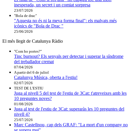
inesperada, un secret i un comiat sorpresa
23/07/2026
"Bola de drac"
"Aquesta no és ni la meva forma final": els malvats més
icònics de "Bola de Drac "
25/06/2026
El més llegit de Catalunya Ràdio
"Com ho portes?"
Tinc burnout? Els senyals per detectar i superar la síndrome
del treballador cremat
07/04/2026
A partir del 6 de juliol
Catalunya Música, oberta a l'estiu!
02/07/2026
TEST DE L'ESTIU
Juga al nivell 5 del test de l'estiu de 3Cat: t'atreveixes amb les
10 preguntes noves?
01/08/2026
Juga al test de l'estiu de 3Cat: superaràs les 10 preguntes del
nivell 4?
25/07/2026
Marc Castellnou, cap dels GRAF: "La mort d'un company no
se supera mai"