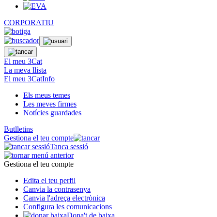
CORPORATIU
El meu 3Cat
La meva llista
El meu 3CatInfo
Els meus temes
Les meves firmes
Notícies guardades
Butlletins
Gestiona el teu compte
Tanca sessió
Gestiona el teu compte
Edita el teu perfil
Canvia la contrasenya
Canvia l'adreça electrònica
Configura les comunicacions
Dona't de baixa