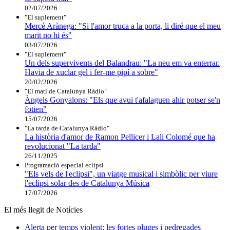
02/07/2026
"El suplement"
Mercè Arànega: "Si l'amor truca a la porta, li diré que el meu
marit no hi és"
03/07/2026
"El suplement"
Un dels supervivents del Balandrau: "La neu em va enterrar.
Havia de xuclar gel i fer-me pipí a sobre"
20/02/2026
"El matí de Catalunya Ràdio"
Àngels Gonyalons: "Els que avui t'afalaguen ahir potser se'n
fotien"
15/07/2026
"La tarda de Catalunya Ràdio"
La història d'amor de Ramon Pellicer i Lali Colomé que ha
revolucionat "La tarda"
26/11/2025
Programació especial eclipsi
"Els vels de l'eclipsi", un viatge musical i simbòlic per viure
l'eclipsi solar des de Catalunya Música
17/07/2026
El més llegit de Notícies
Alerta per temps violent: les fortes pluges i pedregades