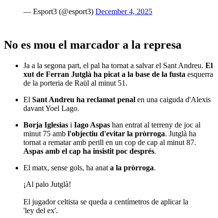
— Esport3 (@esport3)
December 4, 2025
No es mou el marcador a la represa
Ja a la segona part, el pal ha tornat a salvar el Sant Andreu.
El
xut de Ferran Jutglà ha picat a la base de la fusta
esquerra
de la porteria de Raül al minut 51.
El
Sant Andreu ha reclamat penal
en una caiguda d'Alexis
davant Yoel Lago.
Borja Iglesias
i
Iago Aspas
han entrat al terreny de joc al
minut 75 amb
l'objectiu d'evitar la pròrroga
. Jutglà ha
tornat a rematar amb perill en un cop de cap al minut 87.
Aspas amb el cap ha insistit poc després
.
El matx, sense gols, ha anat
a la pròrroga
.
¡Al palo Jutglà!
El jugador celtista se queda a centímetros de aplicar la
'ley del ex'.