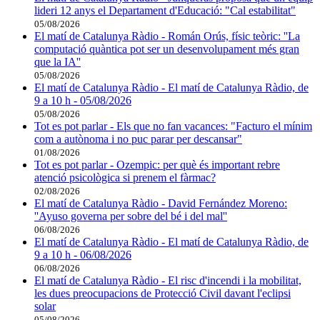
lideri 12 anys el Departament d'Educació: "Cal estabilitat"
05/08/2026
El matí de Catalunya Ràdio - Román Orús, físic teòric: ''La
computació quàntica pot ser un desenvolupament més gran
que la IA''
05/08/2026
El matí de Catalunya Ràdio - El matí de Catalunya Ràdio, de
9 a 10 h - 05/08/2026
05/08/2026
Tot es pot parlar - Els que no fan vacances: "Facturo el mínim
com a autònoma i no puc parar per descansar"
01/08/2026
Tot es pot parlar - Ozempic: per què és important rebre
atenció psicològica si prenem el fàrmac?
02/08/2026
El matí de Catalunya Ràdio - David Fernández Moreno:
''Ayuso governa per sobre del bé i del mal''
06/08/2026
El matí de Catalunya Ràdio - El matí de Catalunya Ràdio, de
9 a 10 h - 06/08/2026
06/08/2026
El matí de Catalunya Ràdio - El risc d'incendi i la mobilitat,
les dues preocupacions de Protecció Civil davant l'eclipsi
solar
05/08/2026