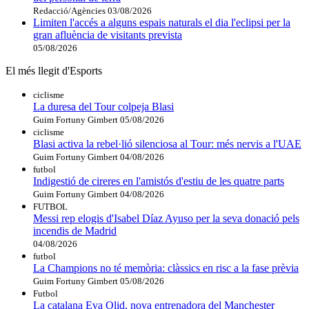
Redacció/Agències
03/08/2026
Limiten l'accés a alguns espais naturals el dia l'eclipsi per la
gran afluència de visitants prevista
05/08/2026
El més llegit d'Esports
ciclisme
La duresa del Tour colpeja Blasi
Guim Fortuny Gimbert
05/08/2026
ciclisme
Blasi activa la rebel·lió silenciosa al Tour: més nervis a l'UAE
Guim Fortuny Gimbert
04/08/2026
futbol
Indigestió de cireres en l'amistós d'estiu de les quatre parts
Guim Fortuny Gimbert
04/08/2026
FUTBOL
Messi rep elogis d'Isabel Díaz Ayuso per la seva donació pels
incendis de Madrid
04/08/2026
futbol
La Champions no té memòria: clàssics en risc a la fase prèvia
Guim Fortuny Gimbert
05/08/2026
Futbol
La catalana Eva Olid, nova entrenadora del Manchester