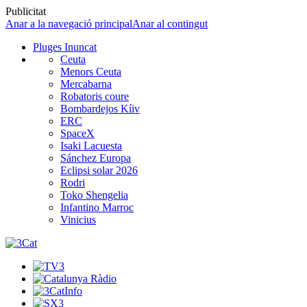
Publicitat
Anar a la navegació principal
Anar al contingut
Pluges Inuncat
Ceuta
Menors Ceuta
Mercabarna
Robatoris coure
Bombardejos Kíiv
ERC
SpaceX
Isaki Lacuesta
Sánchez Europa
Eclipsi solar 2026
Rodri
Toko Shengelia
Infantino Marroc
Vinicius