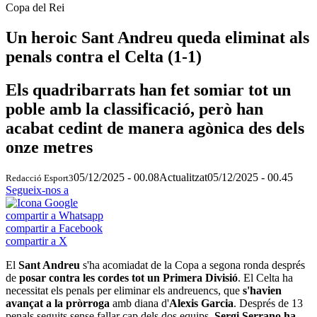
Copa del Rei
Un heroic Sant Andreu queda eliminat als
penals contra el Celta (1-1)
Els quadribarrats han fet somiar tot un
poble amb la classificació, però han
acabat cedint de manera agònica des dels
onze metres
05/12/2025 - 00.08
Actualitzat
05/12/2025 - 00.45
Redacció Esport3
Segueix-nos a
compartir a Whatsapp
compartir a Facebook
compartir a X
El
Sant Andreu
s'ha acomiadat de la Copa a segona ronda després
de
posar contra les cordes tot un Primera Divisió
. El Celta ha
necessitat els penals per eliminar els andreuencs, que
s'havien
avançat a la pròrroga
amb diana d'
Alexis Garcia
. Després de 13
penals seguits sense fallar cap dels dos equips,
Sergi Serrano ha