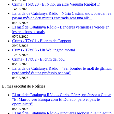
Crims - T6xC20 - El Nino, un altre Vaquilla (capítol 1)
14/03/2025
La tarda de Catalunya Ràdio - Núria Castán, snowboarder: va
passar més de deu minuts enterrada sota una allau
04/08/2026
El matí de Catalunya Ràdio - Banderes vermelles i verdes en
les relacions sexuals
05/08/2026
Crims - T7xC1 - El crim de Cappont
29/05/2026
Crims - T7xC3 - Un Wellington mortal
12/06/2026
Crims - T7xC2 - El crim del pou
05/06/2026
La tarda de Catalunya Ràdio - "Ser bomber té molt de glamur,
però també és una professió penosa"
04/08/2026
El més escoltat de Notícies
El matí de Catalunya Ràdio - Carlos Pérez, professor a Ceuta:
"El Marroc veu Europa com El Dorado, però el país té
oportunitats"
05/08/2026
El matí de Catalunya Ràdio - Junqueras proposa que un equip