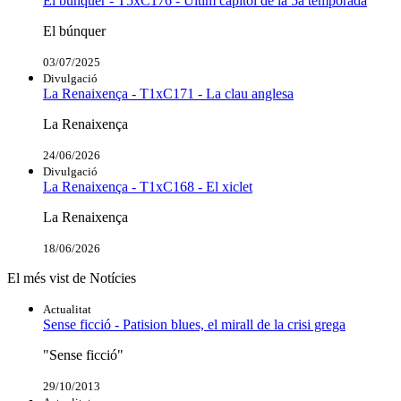
El búnquer - T5xC176 - Últim capítol de la 5a temporada
El búnquer
03/07/2025
Divulgació
La Renaixença - T1xC171 - La clau anglesa
La Renaixença
24/06/2026
Divulgació
La Renaixença - T1xC168 - El xiclet
La Renaixença
18/06/2026
El més vist de Notícies
Actualitat
Sense ficció - Patision blues, el mirall de la crisi grega
"Sense ficció"
29/10/2013