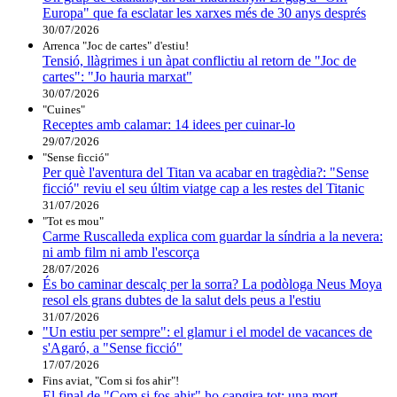
Europa" que fa esclatar les xarxes més de 30 anys després
30/07/2026
Arrenca "Joc de cartes" d'estiu!
Tensió, llàgrimes i un àpat conflictiu al retorn de "Joc de
cartes": "Jo hauria marxat"
30/07/2026
"Cuines"
Receptes amb calamar: 14 idees per cuinar-lo
29/07/2026
"Sense ficció"
Per què l'aventura del Titan va acabar en tragèdia?: "Sense
ficció" reviu el seu últim viatge cap a les restes del Titanic
31/07/2026
"Tot es mou"
Carme Ruscalleda explica com guardar la síndria a la nevera:
ni amb film ni amb l'escorça
28/07/2026
És bo caminar descalç per la sorra? La podòloga Neus Moya
resol els grans dubtes de la salut dels peus a l'estiu
31/07/2026
"Un estiu per sempre": el glamur i el model de vacances de
s'Agaró, a "Sense ficció"
17/07/2026
Fins aviat, "Com si fos ahir"!
El final de "Com si fos ahir" ho capgira tot: una mort