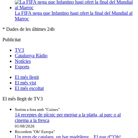
La FIFA nega que Infantino hagi ofert la final del Mundial al
Marroc
* Dades de les últimes 24h
Publicitat
TV3
Catalunya Ràdio
Notícies
Esports
El
més llegit
El
més vist
El
més escoltat
El més llegit de TV3
Sortim a fora amb "Cuines"
14 receptes de pícnic per menjar a la platja, al parc o al
cinema a la fresca
01/08/2026
Recordem "Oh! Europa"
Un grup de catalans, un bar madrileny... El gag d'"Oh!