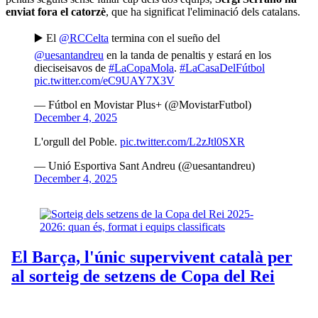
enviat fora el catorzè
, que ha significat l'eliminació dels catalans.
▶️ El
@RCCelta
termina con el sueño del
@uesantandreu
en la tanda de penaltis y estará en los
dieciseisavos de
#LaCopaMola
.
#LaCasaDelFútbol
pic.twitter.com/eC9UAY7X3V
— Fútbol en Movistar Plus+ (@MovistarFutbol)
December 4, 2025
L'orgull del Poble.
pic.twitter.com/L2zJtl0SXR
— Unió Esportiva Sant Andreu (@uesantandreu)
December 4, 2025