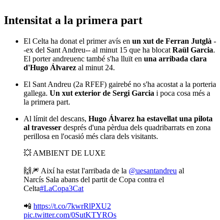
Intensitat a la primera part
El Celta ha donat el primer avís en
un xut de Ferran Jutglà
-
-ex del Sant Andreu-- al minut 15 que ha blocat
Raül Garcia
.
El porter andreuenc també s'ha lluït en
una arribada clara
d'Hugo Álvarez
al minut 24.
El Sant Andreu (2a RFEF) gairebé no s'ha acostat a la porteria
gallega.
Un xut exterior de Sergi Garcia
i poca cosa més a
la primera part.
Al límit del descans,
Hugo Álvarez ha estavellat una pilota
al travesser
després d'una pèrdua dels quadribarrats en zona
perillosa en l'ocasió més clara dels visitants.
💥 AMBIENT DE LUXE
🙌🎆 Així ha estat l'arribada de la
@uesantandreu
al
Narcís Sala abans del partit de Copa contra el
Celta
#LaCopa3Cat
📲
https://t.co/7kwrRlPXU2
pic.twitter.com/0SutKTYROs