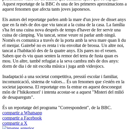
Aquest reportatge de la BBC és una de les primeres aproximacions a
aquest fenomen que afecta tants joves japonesos.
Els autors del reportatge parlen amb la mare d'un jove de disset anys
que en fa més de dos que viu tancat a la cuina de la casa. La família
s'ha fet una cuina nova després de temps d'haver de fer servir una
cuina de càmping. Viu tancat, sense veure ni parlar amb ningú.
Només es comunica a través de la porta amb la seva mare quan li du
el menjar. Gairebé no es renta i viu envoltat de brossa. Un altre noi,
tancat a l'habitació des de fa quatre anys. Els pares no el veuen.
Saben que és viu quan senten la remor del terra de fusta quan es
mou. Un altre, també refugiat a la seva cambra més de dos anys:
dorm de dia i de nit escolta música i juga amb videojocs.
Inadaptació a una societat competitiva, pressió escolar i familiar,
incomunicació, sistema de valors... És un fenomen que s'estén en la
societat japonesa. El reportatge ens fa entrar en aquest desconegut
món de l''hikikomori' i intenta acostar-se a aquest "Misteri del milió
de desapareguts".
És un reportatge del programa "Correspondent", de la BBC.
compartir a Whatsapp
compartir a Facebook
compartir a X