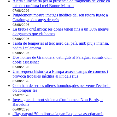
Alerta alimentària per la presència de fragments de vidre en
lots de confitura i mel Bonne Maman
07/08/2026
Puigdemont mostra imatges inèdites del seu retorn fugaç a
Catalunya, dos anys després
08/08/2026
La bretxa orgàsmica: les dones tenen fins a un 30% menys
d'orgasmes que els homes
02/08/2026
Tarda de tempestes al terç nord del país, amb pluja intensa,
pedra i calamarsa
07/08/2026
Dos homes de Granollers, detinguts al Paraguai acusats d'un
doble assassinat
07/08/2026
Una sequera històrica a Europa asseca camps de conreus i
provoca troballes inèdites al llit dels rius
07/08/2026
Com han de ser les ulleres homologades per veure l'eclipsi i
on comprar-les
22/07/2026
Investiguen la mort violenta d'un home a Nou Barris, a
Barcelona
06/08/2026
eBay pagarà 50 milions a la parella que va assetjar amb