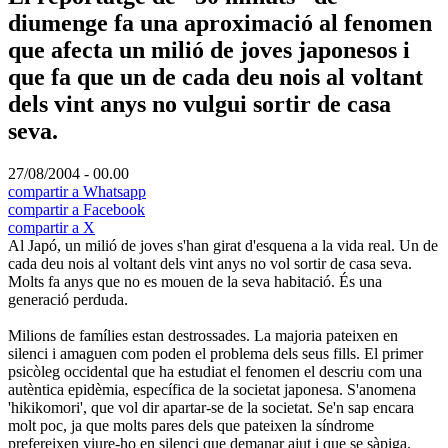
diumenge fa una aproximació al fenomen
que afecta un milió de joves japonesos i
que fa que un de cada deu nois al voltant
dels vint anys no vulgui sortir de casa
seva.
27/08/2004 - 00.00
compartir a Whatsapp
compartir a Facebook
compartir a X
Al Japó, un milió de joves s'han girat d'esquena a la vida real. Un de
cada deu nois al voltant dels vint anys no vol sortir de casa seva.
Molts fa anys que no es mouen de la seva habitació. És una
generació perduda.
Milions de famílies estan destrossades. La majoria pateixen en
silenci i amaguen com poden el problema dels seus fills. El primer
psicòleg occidental que ha estudiat el fenomen el descriu com una
autèntica epidèmia, específica de la societat japonesa. S'anomena
'hikikomori', que vol dir apartar-se de la societat. Se'n sap encara
molt poc, ja que molts pares dels que pateixen la síndrome
prefereixen viure-ho en silenci que demanar ajut i que se sàpiga.