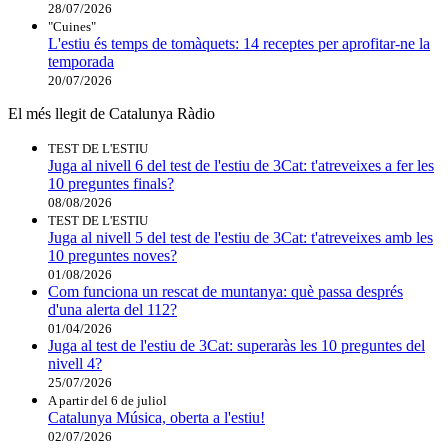
28/07/2026
"Cuines"
L'estiu és temps de tomàquets: 14 receptes per aprofitar-ne la
temporada
20/07/2026
El més llegit de Catalunya Ràdio
TEST DE L'ESTIU
Juga al nivell 6 del test de l'estiu de 3Cat: t'atreveixes a fer les
10 preguntes finals?
08/08/2026
TEST DE L'ESTIU
Juga al nivell 5 del test de l'estiu de 3Cat: t'atreveixes amb les
10 preguntes noves?
01/08/2026
Com funciona un rescat de muntanya: què passa després
d'una alerta del 112?
01/04/2026
Juga al test de l'estiu de 3Cat: superaràs les 10 preguntes del
nivell 4?
25/07/2026
A partir del 6 de juliol
Catalunya Música, oberta a l'estiu!
02/07/2026