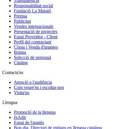
Transparència
Responsabilitat social
Fundació La Marató
Premsa
Publicitat
Vendes internacionals
Presentació de projectes
Espai Proveïdor - Client
Perfil del contractant
Còpia i Venda d'imatges
Botiga
Selecció de personal
Càsting
Contacta'ns
Atenció a l'audiència
Com veure'ns i escoltar-nos
Visita'ns
Llengua
Promoció de la llengua
ésAdir
Espai de l'aranès
Bon dia. Directori de mitjans en llengua catalana