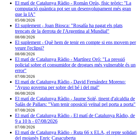
El matí de Catalunya Ràdio - Román Orús, físic teòric: ''La
computació quàntica pot ser un desenvolupament més gran
que la IA''
05/08/2026
El suplement - Joan Biosca: "Rosalía ha pagat els plats
trencats de la derrota de l'Argentina al Mundial"
08/08/2026
El suplement - Què hem de tenir en compte si ens movem per
veure l'eclipsi?
08/08/2026
El matí de Catalunya Ràdio - Martínez Oró: "La pressió
policial sobre el consumidor de drogues més vulnerable és un
error"
07/08/2026
El matí de Catalunya Ràdio - David Fernández Moreno:
''Ayuso governa per sobre del bé i del mal''
06/08/2026
El matí de Catalunya Ràdio - Jaume Solé, tinent d'alcaldia de
Salàs de Pallars: "Vam tenir oposició veïnal pel porta a porta"
07/08/2026
El matí de Catalunya Ràdio - El matí de Catalunya Ràdio, de
9 a 10 h - 07/08/2026
07/08/2026
El matí de Catalunya Ràdio - Ruta 66 x ELA, el repte solidari
del moianès Enric Casacuberta