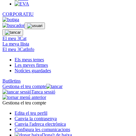
CORPORATIU
El meu 3Cat
La meva llista
El meu 3CatInfo
Els meus temes
Les meves firmes
Notícies guardades
Butlletins
Gestiona el teu compte
Tanca sessió
Gestiona el teu compte
Edita el teu perfil
Canvia la contrasenya
Canvia l'adreça electrònica
Configura les comunicacions
Dona't de baixa