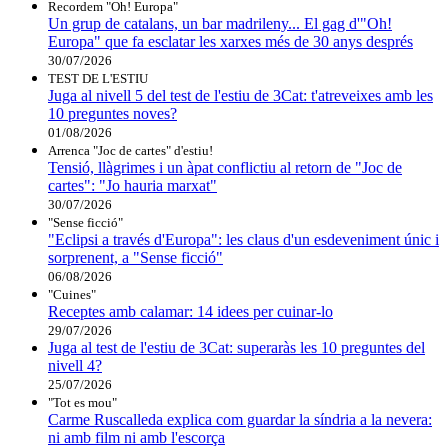
Recordem "Oh! Europa"
Un grup de catalans, un bar madrileny... El gag d'"Oh!
Europa" que fa esclatar les xarxes més de 30 anys després
30/07/2026
TEST DE L'ESTIU
Juga al nivell 5 del test de l'estiu de 3Cat: t'atreveixes amb les
10 preguntes noves?
01/08/2026
Arrenca "Joc de cartes" d'estiu!
Tensió, llàgrimes i un àpat conflictiu al retorn de "Joc de
cartes": "Jo hauria marxat"
30/07/2026
"Sense ficció"
"Eclipsi a través d'Europa": les claus d'un esdeveniment únic i
sorprenent, a "Sense ficció"
06/08/2026
"Cuines"
Receptes amb calamar: 14 idees per cuinar-lo
29/07/2026
Juga al test de l'estiu de 3Cat: superaràs les 10 preguntes del
nivell 4?
25/07/2026
"Tot es mou"
Carme Ruscalleda explica com guardar la síndria a la nevera:
ni amb film ni amb l'escorça