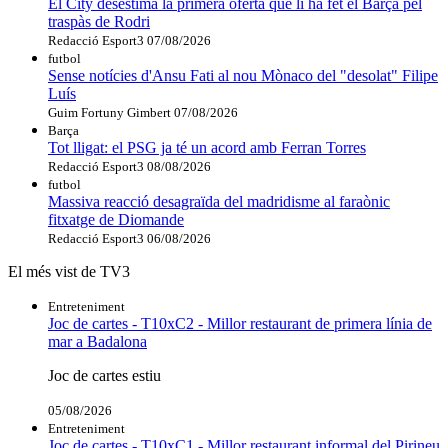
El City desestima la primera oferta que li ha fet el Barça pel
traspàs de Rodri
Redacció Esport3
07/08/2026
futbol
Sense notícies d'Ansu Fati al nou Mònaco del "desolat" Filipe
Luís
Guim Fortuny Gimbert
07/08/2026
Barça
Tot lligat: el PSG ja té un acord amb Ferran Torres
Redacció Esport3
08/08/2026
futbol
Massiva reacció desagraïda del madridisme al faraònic
fitxatge de Diomande
Redacció Esport3
06/08/2026
El més vist de TV3
Entreteniment
Joc de cartes - T10xC2 - Millor restaurant de primera línia de
mar a Badalona
Joc de cartes estiu
05/08/2026
Entreteniment
Joc de cartes - T10xC1 - Millor restaurant informal del Pirineu