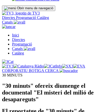
Obrir menu de navegació
Directes
Programació
Catàleg
Canals
Inici
Directes
Programació
Canals
Catàleg
CORPORATIU
BOTIGA
CERCA
30 MINUTS
"30 minuts" ofereix diumenge el
documental "El misteri del milió de
desapareguts"
El reportatge de "30 minuts" de