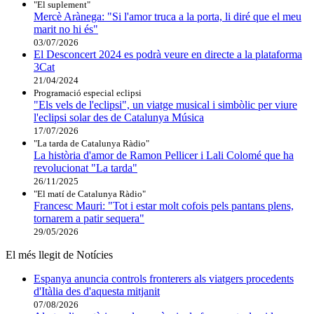
"El suplement"
Mercè Arànega: "Si l'amor truca a la porta, li diré que el meu
marit no hi és"
03/07/2026
El Desconcert 2024 es podrà veure en directe a la plataforma
3Cat
21/04/2024
Programació especial eclipsi
"Els vels de l'eclipsi", un viatge musical i simbòlic per viure
l'eclipsi solar des de Catalunya Música
17/07/2026
"La tarda de Catalunya Ràdio"
La història d'amor de Ramon Pellicer i Lali Colomé que ha
revolucionat "La tarda"
26/11/2025
"El matí de Catalunya Ràdio"
Francesc Mauri: "Tot i estar molt cofois pels pantans plens,
tornarem a patir sequera"
29/05/2026
El més llegit de Notícies
Espanya anuncia controls fronterers als viatgers procedents
d'Itàlia des d'aquesta mitjanit
07/08/2026