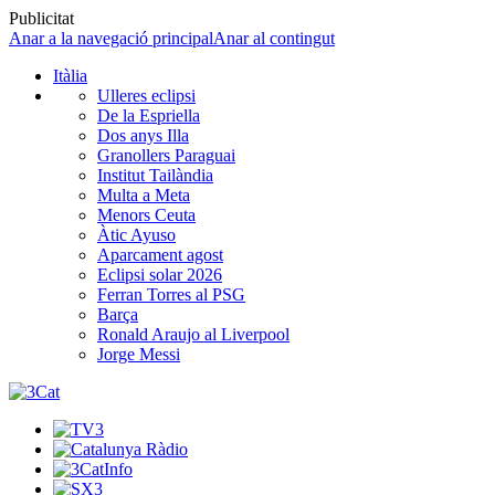
Publicitat
Anar a la navegació principal
Anar al contingut
Itàlia
Ulleres eclipsi
De la Espriella
Dos anys Illa
Granollers Paraguai
Institut Tailàndia
Multa a Meta
Menors Ceuta
Àtic Ayuso
Aparcament agost
Eclipsi solar 2026
Ferran Torres al PSG
Barça
Ronald Araujo al Liverpool
Jorge Messi