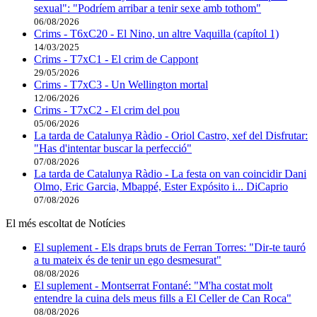
sexual": "Podríem arribar a tenir sexe amb tothom"
06/08/2026
Crims - T6xC20 - El Nino, un altre Vaquilla (capítol 1)
14/03/2025
Crims - T7xC1 - El crim de Cappont
29/05/2026
Crims - T7xC3 - Un Wellington mortal
12/06/2026
Crims - T7xC2 - El crim del pou
05/06/2026
La tarda de Catalunya Ràdio - Oriol Castro, xef del Disfrutar:
"Has d'intentar buscar la perfecció"
07/08/2026
La tarda de Catalunya Ràdio - La festa on van coincidir Dani
Olmo, Eric Garcia, Mbappé, Ester Expósito i... DiCaprio
07/08/2026
El més escoltat de Notícies
El suplement - Els draps bruts de Ferran Torres: "Dir-te tauró
a tu mateix és de tenir un ego desmesurat"
08/08/2026
El suplement - Montserrat Fontané: "M'ha costat molt
entendre la cuina dels meus fills a El Celler de Can Roca"
08/08/2026