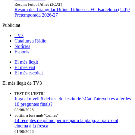
Resums Futbol Altres (3CAT)
Resum del Triangular Udine: Udinese - FC Barcelona (1-0) /
Pretemporada 2026-27
Publicitat
TV3
Catalunya Ràdio
Notícies
Esports
El
més llegit
El
més vist
El
més escoltat
El més llegit de TV3
TEST DE L'ESTIU
Juga al nivell 6 del test de l'estiu de 3Cat: t'atreveixes a fer les
10 preguntes finals?
08/08/2026
Sortim a fora amb "Cuines"
14 receptes de pícnic per menjar a la platja, al parc o al
cinema a la fresca
01/08/2026