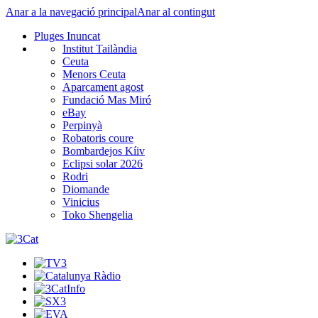
Anar a la navegació principal
Anar al contingut
Pluges Inuncat
Institut Tailàndia
Ceuta
Menors Ceuta
Aparcament agost
Fundació Mas Miró
eBay
Perpinyà
Robatoris coure
Bombardejos Kíiv
Eclipsi solar 2026
Rodri
Diomande
Vinicius
Toko Shengelia