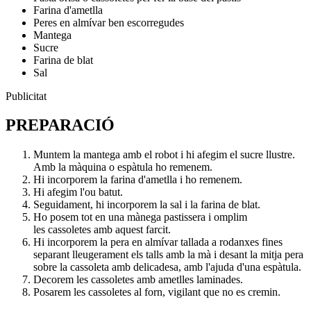
Farina d'ametlla
Peres en almívar ben escorregudes
Mantega
Sucre
Farina de blat
Sal
Publicitat
PREPARACIÓ
Muntem la mantega amb el robot i hi afegim el sucre llustre.
Amb la màquina o espàtula ho remenem.
Hi incorporem la farina d'ametlla i ho remenem.
Hi afegim l'ou batut.
Seguidament, hi incorporem la sal i la farina de blat.
Ho posem tot en una mànega pastissera i omplim
les cassoletes amb aquest farcit.
Hi incorporem la pera en almívar tallada a rodanxes fines
separant lleugerament els talls amb la mà i desant la mitja pera
sobre la cassoleta amb delicadesa, amb l'ajuda d'una espàtula.
Decorem les cassoletes amb ametlles laminades.
Posarem les cassoletes al forn, vigilant que no es cremin.