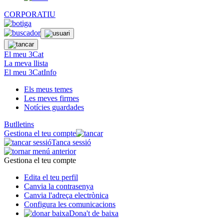
CORPORATIU
El meu 3Cat
La meva llista
El meu 3CatInfo
Els meus temes
Les meves firmes
Notícies guardades
Butlletins
Gestiona el teu compte
Tanca sessió
Gestiona el teu compte
Edita el teu perfil
Canvia la contrasenya
Canvia l'adreça electrònica
Configura les comunicacions
Dona't de baixa