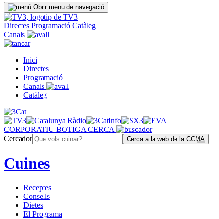
Obrir menu de navegació
Directes
Programació
Catàleg
Canals
Inici
Directes
Programació
Canals
Catàleg
CORPORATIU
BOTIGA
CERCA
Cercador
Cerca a la web de la
CCMA
Cuines
Receptes
Consells
Dietes
El Programa