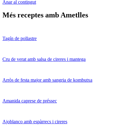
Anar al contingut
Més receptes amb Ametlles
Tagín de pollastre
Cru de verat amb salsa de cireres i mantega
Arròs de festa major amb sangria de kombutxa
Amanida caprese de préssec
Ajoblanco amb espàrrecs i cireres