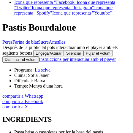
Icona que representa "Facebook"
Icona que representa
"Twitter"
Icona que representa "Instagram"
Icona que
representa "Spotify"
Icona que representa "Youtube"
Pastís Bourdaloue
Peres
Farina de blat
Sucre
Ametlles
Després de la publicitat pots interactuar amb el player amb els
següents botons
Engegar/Aturar
Silenciar
Pujar el volum
Instruccions per interactuar amb el player
Disminuir el volum
Programa:
La selva
Cuina:
Sofia Janer
Dificultat:
Baixa
Temps:
Menys d'una hora
compartir a Whatsapp
compartir a Facebook
compartir a X
INGREDIENTS
Pasta brisa o cassoletes per fer la base del pastís