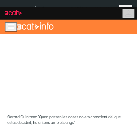
Anar
Anar
Més
a
al
És notícia:
Institut Tailàndia
Multa a Meta
la
contingut
navegació
principal
Gerard Quintana: "Quan passen les coses no ets conscient del que
estàs decidint; ho entens amb els anys"