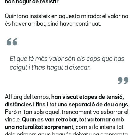
han hagut de resistir
.
Quintana insisteix en aquesta mirada: el valor no
és haver arribat, sinó haver continuat.
El que té més valor són els cops que has
caigut i t'has hagut d'aixecar.
Al llarg del temps,
han viscut etapes de tensió,
distàncies i fins i tot una separació de deu anys
.
Però ni tan sols aquell trencament va esborrar el
vincle.
Quan es van retrobar, tot va tornar amb
una naturalitat sorprenent
, com si la intensitat
dels primers anys hagués deixat una empremta