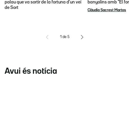
palau que va sortir de la fortuna d'un veí
banyolins amb "El fon
de Sort
Clàudia Sacrest Martos
1
de
5
Avui és notícia