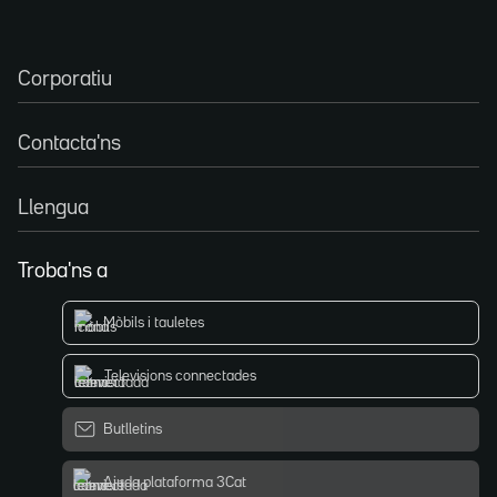
Corporatiu
Contacta'ns
Llengua
Troba'ns a
Mòbils i tauletes
Televisions connectades
Butlletins
Ajuda plataforma 3Cat