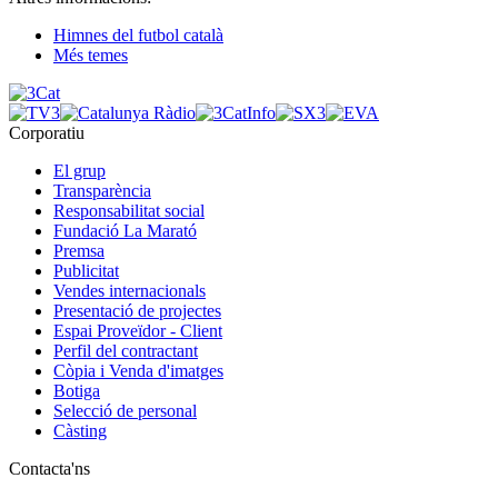
Himnes del futbol català
Més temes
Corporatiu
El grup
Transparència
Responsabilitat social
Fundació La Marató
Premsa
Publicitat
Vendes internacionals
Presentació de projectes
Espai Proveïdor - Client
Perfil del contractant
Còpia i Venda d'imatges
Botiga
Selecció de personal
Càsting
Contacta'ns