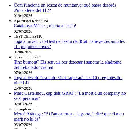
Com funciona un rescat de muntanya: què passa després
d'una alerta del 112?
01/04/2026
A partir del 6 de juliol
Catalunya Música, oberta a l'estiu!
02/07/2026
TEST DE L'ESTIU
Juga al nivell 5 del test de l'estiu de 3Cat: t'atreveixes amb les
10 preguntes noves?
01/08/2026
"Com ho portes?"
Tinc burnout? Els senyals per detectar i superar la síndrome
del treballador cremat
07/04/2026
Juga al test de l'estiu de 3Cat: superaràs les 10 preguntes del
nivell 4?
25/07/2026
Marc Castellnou, cap dels GRAF: "La mort d'un company no
se supera mai"
02/07/2026
"El suplement"
Mercè Arànega: "Si l'amor truca a la porta, li diré que el meu
marit no hi és"
03/07/2026