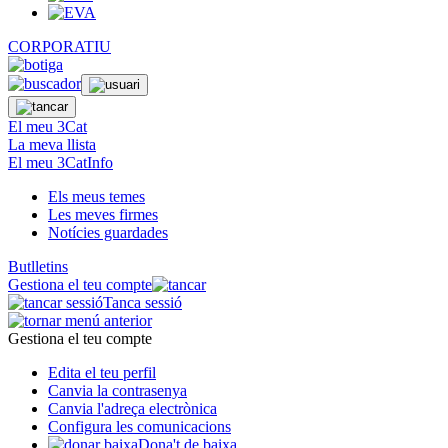
CORPORATIU
El meu 3Cat
La meva llista
El meu 3CatInfo
Els meus temes
Les meves firmes
Notícies guardades
Butlletins
Gestiona el teu compte
Tanca sessió
Gestiona el teu compte
Edita el teu perfil
Canvia la contrasenya
Canvia l'adreça electrònica
Configura les comunicacions
Dona't de baixa