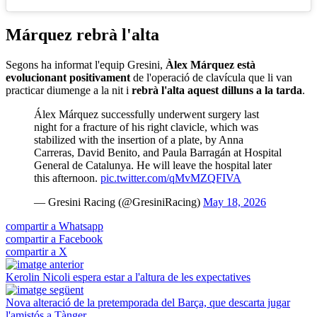
Márquez rebrà l'alta
Segons ha informat l'equip Gresini,
Àlex Márquez està
evolucionant positivament
de l'operació de clavícula que li van
practicar diumenge a la nit i
rebrà l'alta aquest dilluns a la tarda
.
Álex Márquez successfully underwent surgery last
night for a fracture of his right clavicle, which was
stabilized with the insertion of a plate, by Anna
Carreras, David Benito, and Paula Barragán at Hospital
General de Catalunya. He will leave the hospital later
this afternoon.
pic.twitter.com/qMvMZQFIVA
— Gresini Racing (@GresiniRacing)
May 18, 2026
compartir a Whatsapp
compartir a Facebook
compartir a X
Kerolin Nicoli espera estar a l'altura de les expectatives
Nova alteració de la pretemporada del Barça, que descarta jugar
l'amistós a Tànger