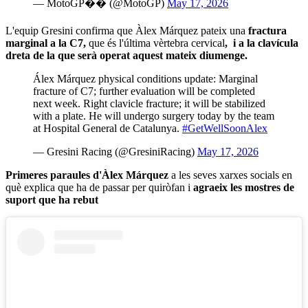
— MotoGP�� (@MotoGP)
May 17, 2026
L'equip Gresini confirma que Àlex Márquez pateix una
fractura
marginal a la C7,
que és l'última vèrtebra cervical
, i a la clavícula
dreta de la que serà operat aquest mateix diumenge.
Álex Márquez physical conditions update: Marginal
fracture of C7; further evaluation will be completed
next week. Right clavicle fracture; it will be stabilized
with a plate. He will undergo surgery today by the team
at Hospital General de Catalunya.
#GetWellSoonAlex
— Gresini Racing (@GresiniRacing)
May 17, 2026
Primeres paraules d'Àlex Márquez
a les seves xarxes socials en
què explica que ha de passar per quiròfan i
agraeix les mostres de
suport que ha rebut