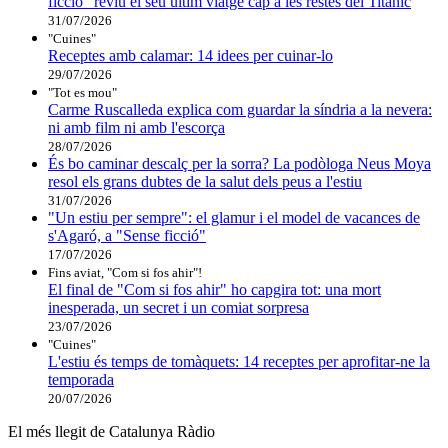
ficció" reviu el seu últim viatge cap a les restes del Titanic
31/07/2026
"Cuines"
Receptes amb calamar: 14 idees per cuinar-lo
29/07/2026
"Tot es mou"
Carme Ruscalleda explica com guardar la síndria a la nevera:
ni amb film ni amb l'escorça
28/07/2026
És bo caminar descalç per la sorra? La podòloga Neus Moya
resol els grans dubtes de la salut dels peus a l'estiu
31/07/2026
"Un estiu per sempre": el glamur i el model de vacances de
s'Agaró, a "Sense ficció"
17/07/2026
Fins aviat, "Com si fos ahir"!
El final de "Com si fos ahir" ho capgira tot: una mort
inesperada, un secret i un comiat sorpresa
23/07/2026
"Cuines"
L'estiu és temps de tomàquets: 14 receptes per aprofitar-ne la
temporada
20/07/2026
El més llegit de Catalunya Ràdio