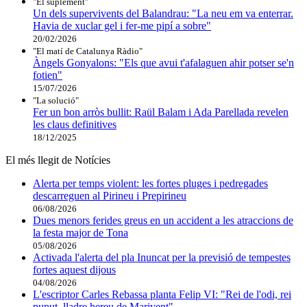
"El suplement"
Un dels supervivents del Balandrau: "La neu em va enterrar.
Havia de xuclar gel i fer-me pipí a sobre"
20/02/2026
"El matí de Catalunya Ràdio"
Àngels Gonyalons: "Els que avui t'afalaguen ahir potser se'n
fotien"
15/07/2026
"La solució"
Fer un bon arròs bullit: Raül Balam i Ada Parellada revelen
les claus definitives
18/12/2025
El més llegit de Notícies
Alerta per temps violent: les fortes pluges i pedregades
descarreguen al Pirineu i Prepirineu
06/08/2026
Dues menors ferides greus en un accident a les atraccions de
la festa major de Tona
05/08/2026
Activada l'alerta del pla Inuncat per la previsió de tempestes
fortes aquest dijous
04/08/2026
L'escriptor Carles Rebassa planta Felip VI: "Rei de l'odi, rei
puput, lladre hereu de Marivent"