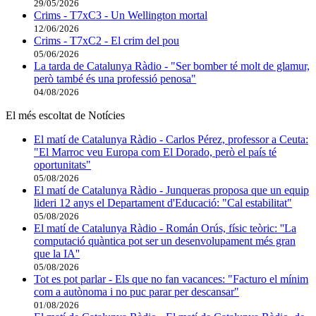
29/05/2026
Crims - T7xC3 - Un Wellington mortal
12/06/2026
Crims - T7xC2 - El crim del pou
05/06/2026
La tarda de Catalunya Ràdio - "Ser bomber té molt de glamur,
però també és una professió penosa"
04/08/2026
El més escoltat de Notícies
El matí de Catalunya Ràdio - Carlos Pérez, professor a Ceuta:
"El Marroc veu Europa com El Dorado, però el país té
oportunitats"
05/08/2026
El matí de Catalunya Ràdio - Junqueras proposa que un equip
lideri 12 anys el Departament d'Educació: "Cal estabilitat"
05/08/2026
El matí de Catalunya Ràdio - Román Orús, físic teòric: ''La
computació quàntica pot ser un desenvolupament més gran
que la IA''
05/08/2026
Tot es pot parlar - Els que no fan vacances: "Facturo el mínim
com a autònoma i no puc parar per descansar"
01/08/2026