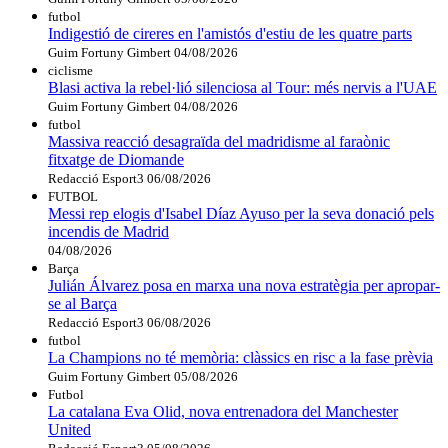
futbol
Indigestió de cireres en l'amistós d'estiu de les quatre parts
Guim Fortuny Gimbert
04/08/2026
ciclisme
Blasi activa la rebel·lió silenciosa al Tour: més nervis a l'UAE
Guim Fortuny Gimbert
04/08/2026
futbol
Massiva reacció desagraïda del madridisme al faraònic
fitxatge de Diomande
Redacció Esport3
06/08/2026
FUTBOL
Messi rep elogis d'Isabel Díaz Ayuso per la seva donació pels
incendis de Madrid
04/08/2026
Barça
Julián Álvarez posa en marxa una nova estratègia per apropar-
se al Barça
Redacció Esport3
06/08/2026
futbol
La Champions no té memòria: clàssics en risc a la fase prèvia
Guim Fortuny Gimbert
05/08/2026
Futbol
La catalana Eva Olid, nova entrenadora del Manchester
United