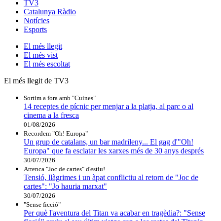
TV3
Catalunya Ràdio
Notícies
Esports
El
més llegit
El
més vist
El
més escoltat
El més llegit de TV3
Sortim a fora amb "Cuines"
14 receptes de pícnic per menjar a la platja, al parc o al
cinema a la fresca
01/08/2026
Recordem "Oh! Europa"
Un grup de catalans, un bar madrileny... El gag d'"Oh!
Europa" que fa esclatar les xarxes més de 30 anys després
30/07/2026
Arrenca "Joc de cartes" d'estiu!
Tensió, llàgrimes i un àpat conflictiu al retorn de "Joc de
cartes": "Jo hauria marxat"
30/07/2026
"Sense ficció"
Per què l'aventura del Titan va acabar en tragèdia?: "Sense