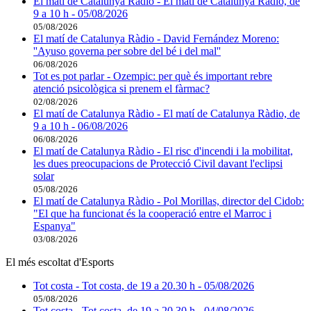
El matí de Catalunya Ràdio - El matí de Catalunya Ràdio, de
9 a 10 h - 05/08/2026
05/08/2026
El matí de Catalunya Ràdio - David Fernández Moreno:
''Ayuso governa per sobre del bé i del mal''
06/08/2026
Tot es pot parlar - Ozempic: per què és important rebre
atenció psicològica si prenem el fàrmac?
02/08/2026
El matí de Catalunya Ràdio - El matí de Catalunya Ràdio, de
9 a 10 h - 06/08/2026
06/08/2026
El matí de Catalunya Ràdio - El risc d'incendi i la mobilitat,
les dues preocupacions de Protecció Civil davant l'eclipsi
solar
05/08/2026
El matí de Catalunya Ràdio - Pol Morillas, director del Cidob:
"El que ha funcionat és la cooperació entre el Marroc i
Espanya"
03/08/2026
El més escoltat d'Esports
Tot costa - Tot costa, de 19 a 20.30 h - 05/08/2026
05/08/2026
Tot costa - Tot costa, de 19 a 20.30 h - 04/08/2026