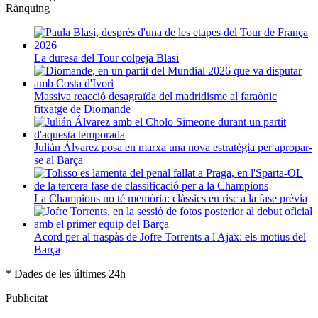
Rànquing
La duresa del Tour colpeja Blasi
Massiva reacció desagraïda del madridisme al faraònic
fitxatge de Diomande
Julián Álvarez posa en marxa una nova estratègia per apropar-
se al Barça
La Champions no té memòria: clàssics en risc a la fase prèvia
Acord per al traspàs de Jofre Torrents a l'Ajax: els motius del
Barça
* Dades de les últimes 24h
Publicitat