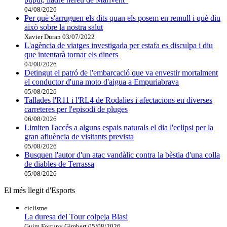
04/08/2026
Per què s'arruguen els dits quan els posem en remull i què diu
això sobre la nostra salut
Xavier Duran
03/07/2022
L'agència de viatges investigada per estafa es disculpa i diu
que intentarà tornar els diners
04/08/2026
Detingut el patró de l'embarcació que va envestir mortalment
el conductor d'una moto d'aigua a Empuriabrava
05/08/2026
Tallades l'R11 i l'RL4 de Rodalies i afectacions en diverses
carreteres per l'episodi de pluges
06/08/2026
Limiten l'accés a alguns espais naturals el dia l'eclipsi per la
gran afluència de visitants prevista
05/08/2026
Busquen l'autor d'un atac vandàlic contra la bèstia d'una colla
de diables de Terrassa
05/08/2026
El més llegit d'Esports
ciclisme
La duresa del Tour colpeja Blasi
Guim Fortuny Gimbert
05/08/2026