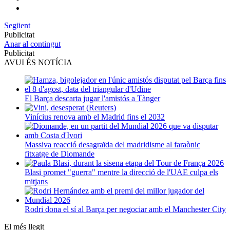
Següent
Publicitat
Anar al contingut
Publicitat
AVUI ÉS NOTÍCIA
El Barça descarta jugar l'amistós a Tànger
Vinícius renova amb el Madrid fins el 2032
Massiva reacció desagraïda del madridisme al faraònic
fitxatge de Diomande
Blasi promet "guerra" mentre la direcció de l'UAE culpa els
mitjans
Rodri dona el sí al Barça per negociar amb el Manchester City
El més llegit