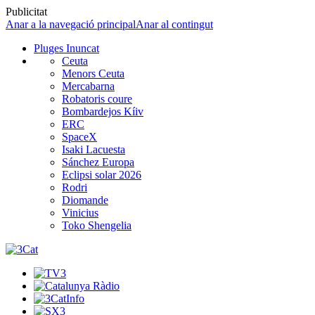
Publicitat
Anar a la navegació principal
Anar al contingut
Pluges Inuncat
Ceuta
Menors Ceuta
Mercabarna
Robatoris coure
Bombardejos Kíiv
ERC
SpaceX
Isaki Lacuesta
Sánchez Europa
Eclipsi solar 2026
Rodri
Diomande
Vinicius
Toko Shengelia