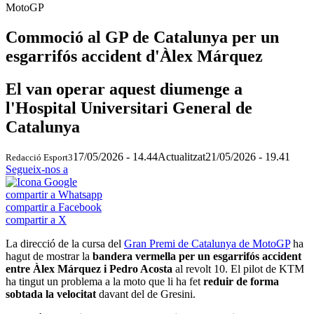
MotoGP
Commoció al GP de Catalunya per un
esgarrifós accident d'Àlex Márquez
El van operar aquest diumenge a
l'Hospital Universitari General de
Catalunya
17/05/2026 - 14.44
Actualitzat
21/05/2026 - 19.41
Redacció Esport3
Segueix-nos a
compartir a Whatsapp
compartir a Facebook
compartir a X
La direcció de la cursa del
Gran Premi de Catalunya de MotoGP
ha
hagut de mostrar la
bandera vermella per un esgarrifós accident
entre Àlex Márquez i Pedro Acosta
al revolt 10. El pilot de KTM
ha tingut un problema a la moto que li ha fet
reduir de forma
sobtada la velocitat
davant del de Gresini.