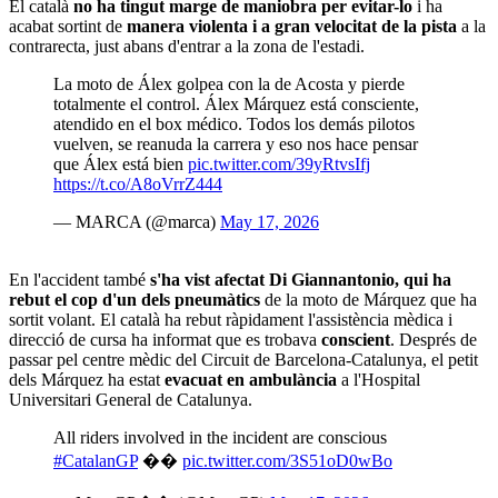
El català
no ha tingut marge de maniobra per evitar-lo
i ha
acabat sortint de
manera violenta i a gran velocitat de la pista
a la
contrarecta, just abans d'entrar a la zona de l'estadi.
La moto de Álex golpea con la de Acosta y pierde
totalmente el control. Álex Márquez está consciente,
atendido en el box médico. Todos los demás pilotos
vuelven, se reanuda la carrera y eso nos hace pensar
que Álex está bien
pic.twitter.com/39yRtvsIfj
https://t.co/A8oVrrZ444
— MARCA (@marca)
May 17, 2026
En l'accident també
s'ha vist afectat Di Giannantonio, qui ha
rebut el cop d'un dels pneumàtics
de la moto de Márquez que ha
sortit volant. El català ha rebut ràpidament l'assistència mèdica i
direcció de cursa ha informat que es trobava
conscient
. Després de
passar pel centre mèdic del Circuit de Barcelona-Catalunya, el petit
dels Márquez ha estat
evacuat en ambulància
a l'Hospital
Universitari General de Catalunya.
All riders involved in the incident are conscious
#CatalanGP
��
pic.twitter.com/3S51oD0wBo