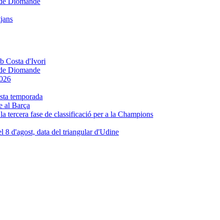
e de Diomande
tjans
e de Diomande
e al Barça