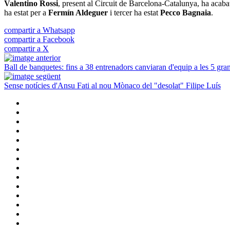
Valentino Rossi
, present al Circuit de Barcelona-Catalunya, ha acabat
ha estat per a
Fermín Aldeguer
i tercer ha estat
Pecco Bagnaia
.
compartir a Whatsapp
compartir a Facebook
compartir a X
Ball de banquetes: fins a 38 entrenadors canviaran d'equip a les 5 gra
Sense notícies d'Ansu Fati al nou Mònaco del "desolat" Filipe Luís