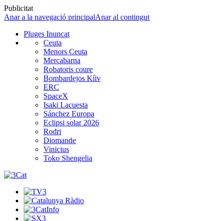
Publicitat
Anar a la navegació principal
Anar al contingut
Pluges Inuncat
Ceuta
Menors Ceuta
Mercabarna
Robatoris coure
Bombardejos Kíiv
ERC
SpaceX
Isaki Lacuesta
Sánchez Europa
Eclipsi solar 2026
Rodri
Diomande
Vinicius
Toko Shengelia