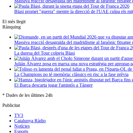
Massiva reacció desagraïda del madridisme al faraònic fitxatg
Blasi promet "guerra" mentre la direcció de l'UAE culpa els mi
El més llegit
Rànquing
Massiva reacció desagraïda del madridisme al faraònic fitxatg
La duresa del Tour colpeja Blasi
Julián Álvarez posa en marxa una nova estratègia per apropar-s
La Champions no té memòria: clàssics en risc a la fase prèvia
El Barça descarta jugar l'amistós a Tànger
* Dades de les últimes 24h
Publicitat
TV3
Catalunya Ràdio
Notícies
Esports