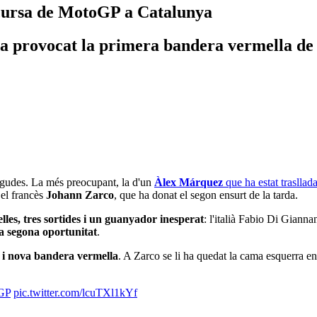
cursa de MotoGP a Catalunya
 provocat la primera bandera vermella de l
aigudes. La més preocupant, la d'un
Àlex Márquez
que ha estat trasllad
 el francès
Johann Zarco
, que ha donat el segon ensurt de la tarda.
es, tres sortides i un guanyador inesperat
: l'italià Fabio Di Gian
a segona oportunitat
.
t i nova bandera vermella
. A Zarco se li ha quedat la cama esquerra e
GP
pic.twitter.com/lcuTXl1kYf