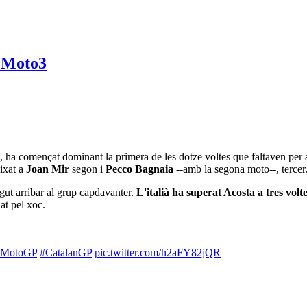
e, ha començat dominant la primera de les dotze voltes que faltaven per 
ixat a
Joan Mir
segon i
Pecco Bagnaia
--amb la segona moto--, tercer
ut arribar al grup capdavanter.
L'italià ha superat Acosta a tres volte
at pel xoc.
#MotoGP
#CatalanGP
pic.twitter.com/h2aFY82jQR