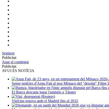
Següent
Publicitat
Anar al contingut
Publicitat
AVUI ÉS NOTÍCIA
Sense notícies d'Ansu Fati al nou Mònaco del "desolat" Filipe 
El Barça descarta jugar l'amistós a Tànger
Vinícius renova amb el Madrid fins al 2032