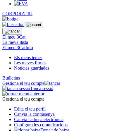
CORPORATIU
El meu 3Cat
La meva llista
El meu 3CatInfo
Els meus temes
Les meves firmes
Notícies guardades
Butlletins
Gestiona el teu compte
Tanca sessió
Gestiona el teu compte
Edita el teu perfil
Canvia la contrasenya
Canvia l'adreça electrònica
Configura les comunicacions
Dona't de baixa