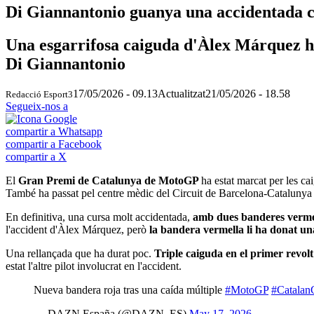
Di Giannantonio guanya una accidentada 
Una esgarrifosa caiguda d'Àlex Márquez ha
Di Giannantonio
17/05/2026 - 09.13
Actualitzat
21/05/2026 - 18.58
Redacció Esport3
Segueix-nos a
compartir a Whatsapp
compartir a Facebook
compartir a X
El
Gran Premi de Catalunya de MotoGP
ha estat marcat per les c
També ha passat pel centre mèdic del Circuit de Barcelona-Catalunya
En definitiva, una cursa molt accidentada,
amb dues banderes vermell
l'accident d'Àlex Márquez, però
la bandera vermella li ha donat un
Una rellançada que ha durat poc.
Triple caiguda en el primer revol
estat l'altre pilot involucrat en l'accident.
Nueva bandera roja tras una caída múltiple
#MotoGP
#Catalan
— DAZN España (@DAZN_ES)
May 17, 2026