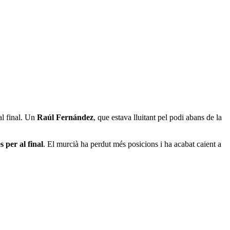
al final. Un
Raúl
Fernández
, que estava lluitant pel podi abans de la
.
s per al final
. El murcià ha perdut més posicions i ha acabat caient a