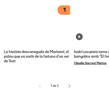
1
La història desconeguda de Marivent, el
Isaki Lacuesta torna 
palau que va sortir de la fortuna d'un veí
banyolins amb "El fon
de Sort
Clàudia Sacrest Martos
1
de
5