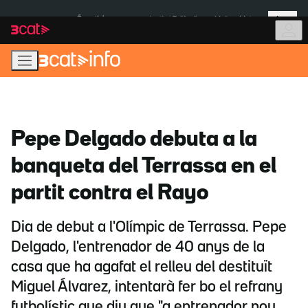
Anar
Anar
Més
a
al
És notícia:
Institut Tailàndia
Multa a Meta
la
contingut
navegació
principal
Pepe Delgado debuta a la
banqueta del Terrassa en el
partit contra el Rayo
Dia de debut a l'Olímpic de Terrassa. Pepe
Delgado, l'entrenador de 40 anys de la
casa que ha agafat el relleu del destituït
Miguel Álvarez, intentarà fer bo el refrany
futbolístic que diu que "a entrenador nou,