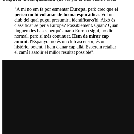
"A mi no em fa por esmentar
Europa
, però crec que
el
perico no hi vol anar de forma esporàdica
. Vol un
club del qual pugui presumir i identificar-s'hi. Això és
classificar-se per a Europa? Possiblement. Quan? Quan
tinguem les bases perquè anar a Europa sigui, no dic
normal, però sí més continuat.
Hem de mirar cap
amunt
: l'Espanyol no és un club ascensor; és un
històric, potent, i hem d'anar cap allà. Esperem retallar
el camí i assolir el millor resultat possible".