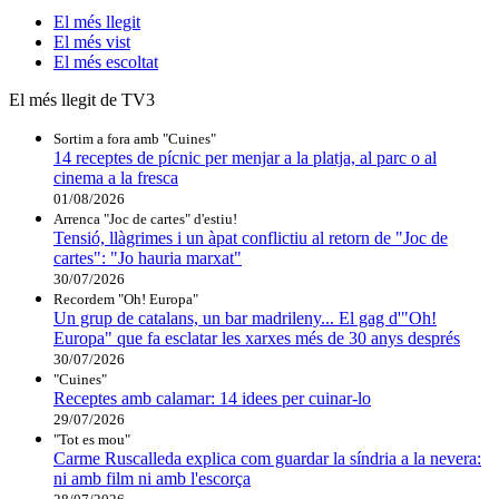
El
més llegit
El
més vist
El
més escoltat
El més llegit de TV3
Sortim a fora amb "Cuines"
14 receptes de pícnic per menjar a la platja, al parc o al
cinema a la fresca
01/08/2026
Arrenca "Joc de cartes" d'estiu!
Tensió, llàgrimes i un àpat conflictiu al retorn de "Joc de
cartes": "Jo hauria marxat"
30/07/2026
Recordem "Oh! Europa"
Un grup de catalans, un bar madrileny... El gag d'"Oh!
Europa" que fa esclatar les xarxes més de 30 anys després
30/07/2026
"Cuines"
Receptes amb calamar: 14 idees per cuinar-lo
29/07/2026
"Tot es mou"
Carme Ruscalleda explica com guardar la síndria a la nevera:
ni amb film ni amb l'escorça