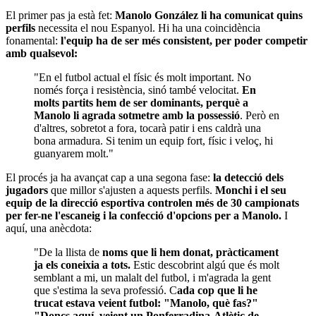
El primer pas ja està fet:
Manolo González li ha comunicat quins
perfils
necessita el nou Espanyol. Hi ha una coincidència
fonamental:
l'equip ha de ser més consistent, per poder competir
amb qualsevol:
"En el futbol actual el físic és molt important. No
només força i resistència, sinó també velocitat.
En
molts partits hem de ser dominants, perquè a
Manolo li agrada sotmetre amb la possessió
. Però en
d'altres, sobretot a fora, tocarà patir i ens caldrà una
bona armadura. Si tenim un equip fort, físic i veloç, hi
guanyarem molt."
El procés ja ha avançat cap a una segona fase:
la detecció dels
jugadors
que millor s'ajusten a aquests perfils.
Monchi i el seu
equip de la direcció esportiva controlen més de 30 campionats
per fer-ne l'escaneig i la confecció d'opcions per a Manolo.
I
aquí, una anècdota:
"De la llista de
noms que li hem donat, pràcticament
ja els coneixia a tots.
Estic descobrint algú que és molt
semblant a mi, un malalt del futbol, i m'agrada la gent
que s'estima la seva professió. C
ada cop que li he
trucat estava veient futbol: "Manolo, què fas?"
"Doncs aquí, veient un Ponferradina-Atlètic de