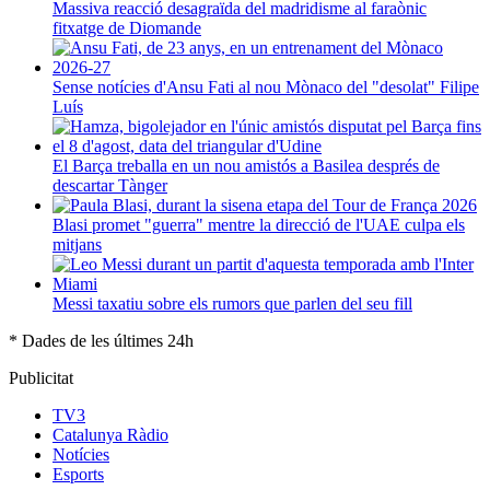
Massiva reacció desagraïda del madridisme al faraònic
fitxatge de Diomande
Sense notícies d'Ansu Fati al nou Mònaco del "desolat" Filipe
Luís
El Barça treballa en un nou amistós a Basilea després de
descartar Tànger
Blasi promet "guerra" mentre la direcció de l'UAE culpa els
mitjans
Messi taxatiu sobre els rumors que parlen del seu fill
* Dades de les últimes 24h
Publicitat
TV3
Catalunya Ràdio
Notícies
Esports