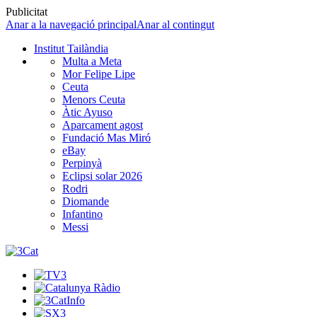
Publicitat
Anar a la navegació principal
Anar al contingut
Institut Tailàndia
Multa a Meta
Mor Felipe Lipe
Ceuta
Menors Ceuta
Àtic Ayuso
Aparcament agost
Fundació Mas Miró
eBay
Perpinyà
Eclipsi solar 2026
Rodri
Diomande
Infantino
Messi