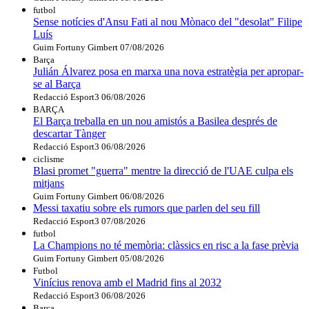
futbol
Sense notícies d'Ansu Fati al nou Mònaco del "desolat" Filipe
Luís
Guim Fortuny Gimbert
07/08/2026
Barça
Julián Álvarez posa en marxa una nova estratègia per apropar-
se al Barça
Redacció Esport3
06/08/2026
BARÇA
El Barça treballa en un nou amistós a Basilea després de
descartar Tànger
Redacció Esport3
06/08/2026
ciclisme
Blasi promet "guerra" mentre la direcció de l'UAE culpa els
mitjans
Guim Fortuny Gimbert
06/08/2026
Messi taxatiu sobre els rumors que parlen del seu fill
Redacció Esport3
07/08/2026
futbol
La Champions no té memòria: clàssics en risc a la fase prèvia
Guim Fortuny Gimbert
05/08/2026
Futbol
Vinícius renova amb el Madrid fins al 2032
Redacció Esport3
06/08/2026
Barça