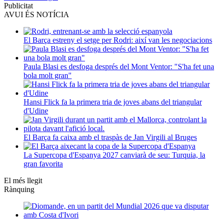
Publicitat
AVUI ÉS NOTÍCIA
El Barça estreny el setge per Rodri: així van les negociacions
Paula Blasi es desfoga després del Mont Ventor: "S'ha fet una
bola molt gran"
Hansi Flick fa la primera tria de joves abans del triangular
d'Udine
El Barça fa caixa amb el traspàs de Jan Virgili al Bruges
La Supercopa d'Espanya 2027 canviarà de seu: Turquia, la
gran favorita
El més llegit
Rànquing