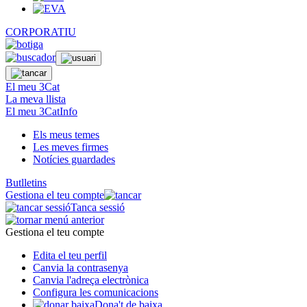
CORPORATIU
El meu 3Cat
La meva llista
El meu 3CatInfo
Els meus temes
Les meves firmes
Notícies guardades
Butlletins
Gestiona el teu compte
Tanca sessió
Gestiona el teu compte
Edita el teu perfil
Canvia la contrasenya
Canvia l'adreça electrònica
Configura les comunicacions
Dona't de baixa