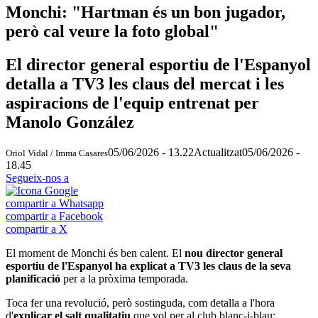
Monchi: "Hartman és un bon jugador,
però cal veure la foto global"
El director general esportiu de l'Espanyol
detalla a TV3 les claus del mercat i les
aspiracions de l'equip entrenat per
Manolo González
05/06/2026 - 13.22
Actualitzat
05/06/2026 -
Oriol Vidal / Imma Casares
18.45
Segueix-nos a
compartir a Whatsapp
compartir a Facebook
compartir a X
El moment de Monchi és ben calent. El
nou director general
esportiu de l'Espanyol ha explicat a TV3 les claus de la seva
planificació
per a la pròxima temporada.
Toca fer una revolució, però sostinguda, com detalla a l'hora
d'
explicar el salt qualitatiu
que vol per al club blanc-i-blau: