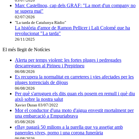
03/07/2026
Marc Castellnou, cap dels GRAF: "La mort d'un company no
se supera mai"
02/07/2026
"La tarda de Catalunya Ràdio"
La història d'amor de Ramon Pellicer i Lali Colomé que ha
revolucionat "La tarda"
26/11/2025
El més llegit de Notícies
Alerta per temps violent: les fortes pluges i pedregades
descarreguen al Pirineu i Prepirineu
06/08/2026
Es recupera la normalitat en carreteres i vies afectades per les
pluges torrencials de dijous
06/08/2026
Per què s'arruguen els dits quan els posem en remull i què diu
això sobre la nostra salut
Xavier Duran
03/07/2022
Mor el conductor d'una moto d'aigua envestit mortalment per
una embarcació a Empuriabrava
05/08/2026
eBay pagarà 50 milions a la parella que va assetjar amb
paneroles vives, porno i una corona funerària
06/08/2026