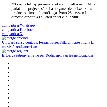
"No m'ha fet cap promesa exuberant ni altisonant. M'ha
parlat d'un projecte sòlid i amb ganes de créixer. Sense
urgències, sinó amb confiança. Porto 26 anys en la
direcció esportiva i ell creu en tot el que vull".
compartir a Whatsapp
compartir a Facebook
compartir a X
Un tauró sense dentada: Ferran Torres falla un repte viral a la
televisió nord-americana
El Barça estreny el setge per Rodri: així van les negociacions