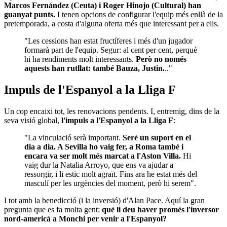
Marcos Fernández (Ceuta) i Roger Hinojo (Cultural) han
guanyat punts.
I tenen opcions de configurar l'equip més enllà de la
pretemporada, a costa d'alguna oferta més que interessant per a ells.
"Les cessions han estat fructíferes i més d'un jugador
formarà part de l'equip. Segur: al cent per cent, perquè
hi ha rendiments molt interessants.
Però no només
aquests han rutllat: també Bauza, Justin.
.."
Impuls de l'Espanyol a la Lliga F
Un cop encaixi tot, les renovacions pendents. I, entremig, dins de la
seva visió global,
l'impuls a l'Espanyol a la Lliga F
:
"La vinculació serà important.
Seré un suport en el
dia a dia. A Sevilla ho vaig fer, a Roma també i
encara va ser molt més marcat a l'Aston Villa.
Hi
vaig dur la Natalia Arroyo, que ens va ajudar a
ressorgir, i li estic molt agraït. Fins ara he estat més del
masculí per les urgències del moment, però hi serem".
I tot amb la benedicció (i la inversió) d'Alan Pace. Aquí la gran
pregunta que es fa molta gent:
què li deu haver promès l'inversor
nord-americà a Monchi per venir a l'Espanyol?