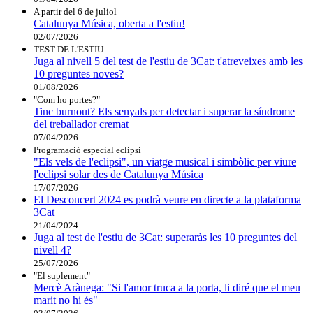
A partir del 6 de juliol
Catalunya Música, oberta a l'estiu!
02/07/2026
TEST DE L'ESTIU
Juga al nivell 5 del test de l'estiu de 3Cat: t'atreveixes amb les
10 preguntes noves?
01/08/2026
"Com ho portes?"
Tinc burnout? Els senyals per detectar i superar la síndrome
del treballador cremat
07/04/2026
Programació especial eclipsi
"Els vels de l'eclipsi", un viatge musical i simbòlic per viure
l'eclipsi solar des de Catalunya Música
17/07/2026
El Desconcert 2024 es podrà veure en directe a la plataforma
3Cat
21/04/2024
Juga al test de l'estiu de 3Cat: superaràs les 10 preguntes del
nivell 4?
25/07/2026
"El suplement"
Mercè Arànega: "Si l'amor truca a la porta, li diré que el meu
marit no hi és"