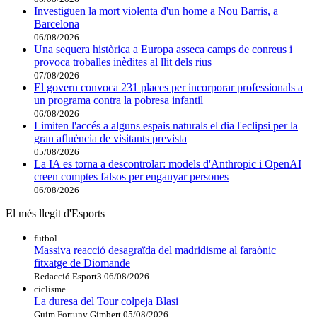
Investiguen la mort violenta d'un home a Nou Barris, a
Barcelona
06/08/2026
Una sequera històrica a Europa asseca camps de conreus i
provoca troballes inèdites al llit dels rius
07/08/2026
El govern convoca 231 places per incorporar professionals a
un programa contra la pobresa infantil
06/08/2026
Limiten l'accés a alguns espais naturals el dia l'eclipsi per la
gran afluència de visitants prevista
05/08/2026
La IA es torna a descontrolar: models d'Anthropic i OpenAI
creen comptes falsos per enganyar persones
06/08/2026
El més llegit d'Esports
futbol
Massiva reacció desagraïda del madridisme al faraònic
fitxatge de Diomande
Redacció Esport3
06/08/2026
ciclisme
La duresa del Tour colpeja Blasi
Guim Fortuny Gimbert
05/08/2026