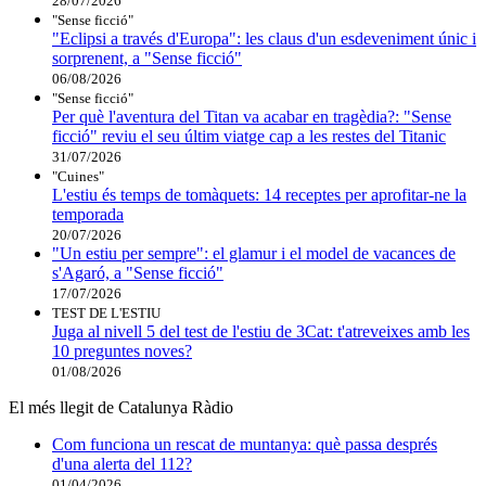
28/07/2026
"Sense ficció"
"Eclipsi a través d'Europa": les claus d'un esdeveniment únic i
sorprenent, a "Sense ficció"
06/08/2026
"Sense ficció"
Per què l'aventura del Titan va acabar en tragèdia?: "Sense
ficció" reviu el seu últim viatge cap a les restes del Titanic
31/07/2026
"Cuines"
L'estiu és temps de tomàquets: 14 receptes per aprofitar-ne la
temporada
20/07/2026
"Un estiu per sempre": el glamur i el model de vacances de
s'Agaró, a "Sense ficció"
17/07/2026
TEST DE L'ESTIU
Juga al nivell 5 del test de l'estiu de 3Cat: t'atreveixes amb les
10 preguntes noves?
01/08/2026
El més llegit de Catalunya Ràdio
Com funciona un rescat de muntanya: què passa després
d'una alerta del 112?
01/04/2026