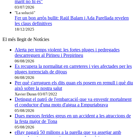
marit no hi és"
03/07/2026
"La solució"
Fer un bon arròs bullit: Raül Balam i Ada Parellada revelen
les claus definitives
18/12/2025
El més llegit de Notícies
Alerta per temps violent: les fortes pluges i pedregades
descarreguen al Pirineu i Prepirineu
06/08/2026
Es recupera la normalitat en carreteres i vies afectades per les
pluges torrencials de dijous
06/08/2026
Per què s'arruguen els dits quan els posem en remull i què diu
això sobre la nostra salut
Xavier Duran
03/07/2022
Detingut el patró de l'embarcació que va envestir mortalment
el conductor d'una moto d'aigua a Empuriabrava
05/08/2026
Dues menors ferides greus en un accident a les atraccions de
la festa major de Tona
05/08/2026
eBay pagarà 50 milions a la parella que va assetjar amb