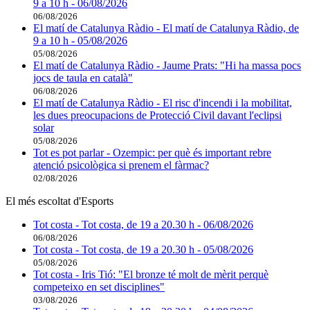
9 a 10 h - 06/08/2026
06/08/2026
El matí de Catalunya Ràdio - El matí de Catalunya Ràdio, de
9 a 10 h - 05/08/2026
05/08/2026
El matí de Catalunya Ràdio - Jaume Prats: "Hi ha massa pocs
jocs de taula en català"
06/08/2026
El matí de Catalunya Ràdio - El risc d'incendi i la mobilitat,
les dues preocupacions de Protecció Civil davant l'eclipsi
solar
05/08/2026
Tot es pot parlar - Ozempic: per què és important rebre
atenció psicològica si prenem el fàrmac?
02/08/2026
El més escoltat d'Esports
Tot costa - Tot costa, de 19 a 20.30 h - 06/08/2026
06/08/2026
Tot costa - Tot costa, de 19 a 20.30 h - 05/08/2026
05/08/2026
Tot costa - Iris Tió: "El bronze té molt de mèrit perquè
competeixo en set disciplines"
03/08/2026