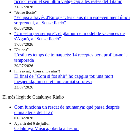
ficció" reviu el seu últim viatge cap a les restes del Titanic
31/07/2026
"Sense ficció"
"Eclipsi a través d'Europa": les claus d'un esdeveniment únic i
sorprenent, a "Sense ficció"
06/08/2026
"Un estiu per sempre": el glamur i el model de vacances de
s'Agaró, a "Sense ficció"
17/07/2026
"Cuines"
L'estiu és temps de tomàquets: 14 receptes per aprofitar-ne la
temporada
20/07/2026
Fins aviat, "Com si fos ahir"!
El final de "Com si fos ahir" ho capgira tot: una mort
inesperada, un secret i un comiat sorpresa
23/07/2026
El més llegit de Catalunya Ràdio
Com funciona un rescat de muntanya: què passa després
d'una alerta del 112?
01/04/2026
A partir del 6 de juliol
Catalunya Música, oberta a l'estiu!