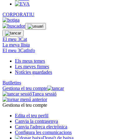
CORPORATIU
El meu 3Cat
La meva llista
El meu 3CatInfo
Els meus temes
Les meves firmes
Notícies guardades
Butlletins
Gestiona el teu compte
Tanca sessió
Gestiona el teu compte
Edita el teu perfil
Canvia la contrasenya
Canvia l'adreça electrònica
Configura les comunicacions
Dona't de baixa