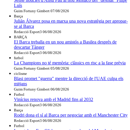
Sense notícies d'Ansu Fati al nou Mònaco del "desolat" Filipe
Luís
Guim Fortuny Gimbert
07/08/2026
Barça
Julián Álvarez posa en marxa una nova estratègia per apropar-
se al Barça
Redacció Esport3
06/08/2026
BARÇA
El Barça treballa en un nou amistós a Basilea després de
descartar Tànger
Redacció Esport3
06/08/2026
futbol
La Champions no té memòria: clàssics en risc a la fase prèvia
Guim Fortuny Gimbert
05/08/2026
ciclisme
Blasi promet "guerra" mentre la direcció de l'UAE culpa els
mitjans
Guim Fortuny Gimbert
06/08/2026
Futbol
Vinícius renova amb el Madrid fins al 2032
Redacció Esport3
06/08/2026
Barça
Rodri dona el sí al Barça per negociar amb el Manchester City
Redacció Esport3
06/08/2026
Futbol