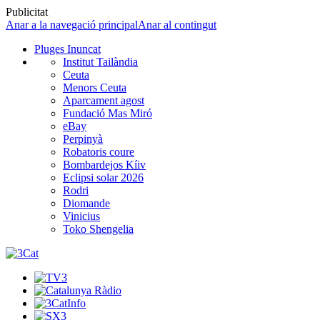
Publicitat
Anar a la navegació principal
Anar al contingut
Pluges Inuncat
Institut Tailàndia
Ceuta
Menors Ceuta
Aparcament agost
Fundació Mas Miró
eBay
Perpinyà
Robatoris coure
Bombardejos Kíiv
Eclipsi solar 2026
Rodri
Diomande
Vinicius
Toko Shengelia