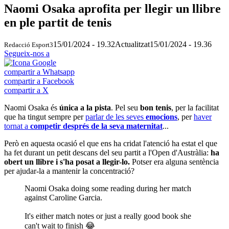
Naomi Osaka aprofita per llegir un llibre
en ple partit de tenis
15/01/2024 - 19.32
Actualitzat
15/01/2024 - 19.36
Redacció Esport3
Segueix-nos a
compartir a Whatsapp
compartir a Facebook
compartir a X
Naomi Osaka és
única a la pista
. Pel seu
bon tenis
, per la facilitat
que ha tingut sempre per
parlar de les seves
emocions
, per
haver
tornat a
competir després de la seva maternitat
...
Però en aquesta ocasió el que ens ha cridat l'atenció ha estat el que
ha fet durant un petit descans del seu partit a l'Open d'Austràlia:
ha
obert un llibre i s'ha posat a llegir-lo.
Potser era alguna sentència
per ajudar-la a mantenir la concentració?
Naomi Osaka doing some reading during her match
against Caroline Garcia.
It's either match notes or just a really good book she
can't wait to finish 😂