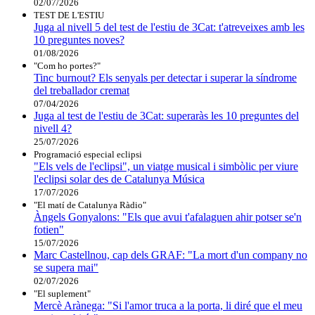
02/07/2026
TEST DE L'ESTIU
Juga al nivell 5 del test de l'estiu de 3Cat: t'atreveixes amb les
10 preguntes noves?
01/08/2026
"Com ho portes?"
Tinc burnout? Els senyals per detectar i superar la síndrome
del treballador cremat
07/04/2026
Juga al test de l'estiu de 3Cat: superaràs les 10 preguntes del
nivell 4?
25/07/2026
Programació especial eclipsi
"Els vels de l'eclipsi", un viatge musical i simbòlic per viure
l'eclipsi solar des de Catalunya Música
17/07/2026
"El matí de Catalunya Ràdio"
Àngels Gonyalons: "Els que avui t'afalaguen ahir potser se'n
fotien"
15/07/2026
Marc Castellnou, cap dels GRAF: "La mort d'un company no
se supera mai"
02/07/2026
"El suplement"
Mercè Arànega: "Si l'amor truca a la porta, li diré que el meu