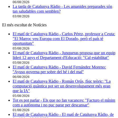
06/08/2026
La tarda de Catalunya Ràdio - Les amanides preparades són
tan saludables com semblen?
03/08/2026
El més escoltat de Notícies
El matí de Catalunya Ràdio - Carlos Pérez, professor a Ceuta:
"El Marroc veu Europa com El Dorado, però el país té
oportunitats"
05/08/2026
El matí de Catalunya Ràdio - Junqueras proposa que un equip
lideri 12 anys el Departament d'Educació: "Cal estabilitat"
05/08/2026
El matí de Catalunya Ràdio - David Fernández Moreno:
''Ayuso governa per sobre del bé i del mal''
06/08/2026
El matí de Catalunya Ràdio - Román Orús, físic teòric: ''La
computació quàntica pot ser un desenvolupament més gran
que la IA''
05/08/2026
Tot es pot parlar - Els que no fan vacances: "Facturo el mínim
com a autònoma i no puc parar per descansar"
01/08/2026
El matí de Catalunya Ràdio - El matí de Catalunya Ràdio, de