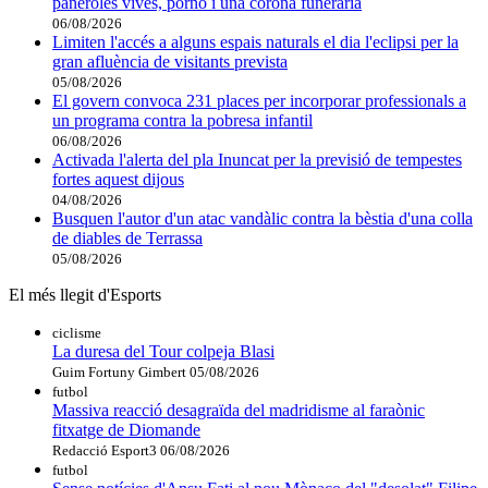
paneroles vives, porno i una corona funerària
06/08/2026
Limiten l'accés a alguns espais naturals el dia l'eclipsi per la
gran afluència de visitants prevista
05/08/2026
El govern convoca 231 places per incorporar professionals a
un programa contra la pobresa infantil
06/08/2026
Activada l'alerta del pla Inuncat per la previsió de tempestes
fortes aquest dijous
04/08/2026
Busquen l'autor d'un atac vandàlic contra la bèstia d'una colla
de diables de Terrassa
05/08/2026
El més llegit d'Esports
ciclisme
La duresa del Tour colpeja Blasi
Guim Fortuny Gimbert
05/08/2026
futbol
Massiva reacció desagraïda del madridisme al faraònic
fitxatge de Diomande
Redacció Esport3
06/08/2026
futbol