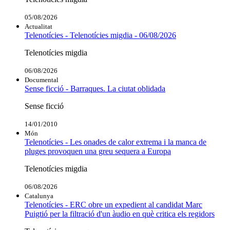
05/08/2026
Actualitat
Telenotícies - Telenotícies migdia - 06/08/2026
Telenotícies migdia
06/08/2026
Documental
Sense ficció - Barraques. La ciutat oblidada
Sense ficció
14/01/2010
Món
Telenotícies - Les onades de calor extrema i la manca de
pluges provoquen una greu sequera a Europa
Telenotícies migdia
06/08/2026
Catalunya
Telenotícies - ERC obre un expedient al candidat Marc
Puigtió per la filtració d'un àudio en què critica els regidors