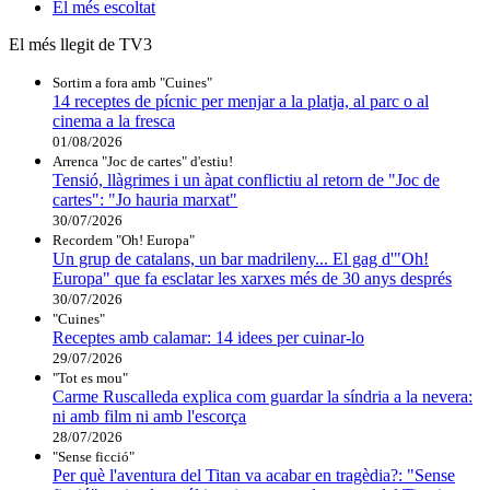
El
més escoltat
El més llegit de TV3
Sortim a fora amb "Cuines"
14 receptes de pícnic per menjar a la platja, al parc o al
cinema a la fresca
01/08/2026
Arrenca "Joc de cartes" d'estiu!
Tensió, llàgrimes i un àpat conflictiu al retorn de "Joc de
cartes": "Jo hauria marxat"
30/07/2026
Recordem "Oh! Europa"
Un grup de catalans, un bar madrileny... El gag d'"Oh!
Europa" que fa esclatar les xarxes més de 30 anys després
30/07/2026
"Cuines"
Receptes amb calamar: 14 idees per cuinar-lo
29/07/2026
"Tot es mou"
Carme Ruscalleda explica com guardar la síndria a la nevera:
ni amb film ni amb l'escorça
28/07/2026
"Sense ficció"
Per què l'aventura del Titan va acabar en tragèdia?: "Sense