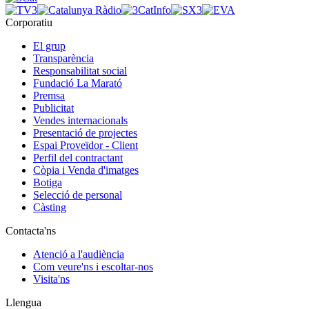
Corporatiu
El grup
Transparència
Responsabilitat social
Fundació La Marató
Premsa
Publicitat
Vendes internacionals
Presentació de projectes
Espai Proveïdor - Client
Perfil del contractant
Còpia i Venda d'imatges
Botiga
Selecció de personal
Càsting
Contacta'ns
Atenció a l'audiència
Com veure'ns i escoltar-nos
Visita'ns
Llengua