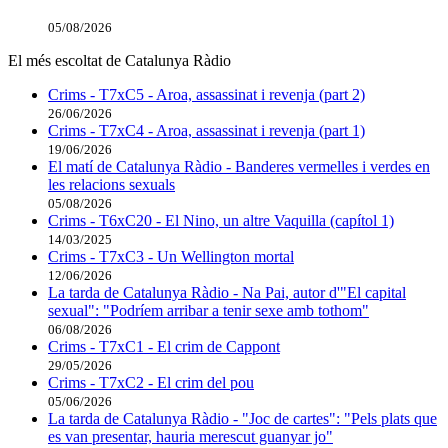
05/08/2026
El més escoltat de Catalunya Ràdio
Crims - T7xC5 - Aroa, assassinat i revenja (part 2)
26/06/2026
Crims - T7xC4 - Aroa, assassinat i revenja (part 1)
19/06/2026
El matí de Catalunya Ràdio - Banderes vermelles i verdes en
les relacions sexuals
05/08/2026
Crims - T6xC20 - El Nino, un altre Vaquilla (capítol 1)
14/03/2025
Crims - T7xC3 - Un Wellington mortal
12/06/2026
La tarda de Catalunya Ràdio - Na Pai, autor d'"El capital
sexual": "Podríem arribar a tenir sexe amb tothom"
06/08/2026
Crims - T7xC1 - El crim de Cappont
29/05/2026
Crims - T7xC2 - El crim del pou
05/06/2026
La tarda de Catalunya Ràdio - "Joc de cartes": "Pels plats que
es van presentar, hauria merescut guanyar jo"