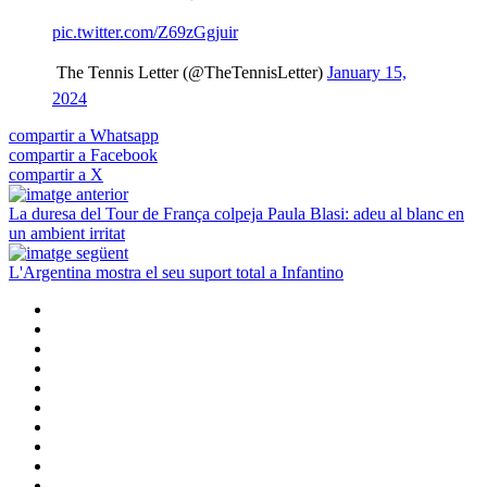
pic.twitter.com/Z69zGgjuir
 The Tennis Letter (@TheTennisLetter)
January 15,
2024
compartir a Whatsapp
compartir a Facebook
compartir a X
La duresa del Tour de França colpeja Paula Blasi: adeu al blanc en
un ambient irritat
L'Argentina mostra el seu suport total a Infantino