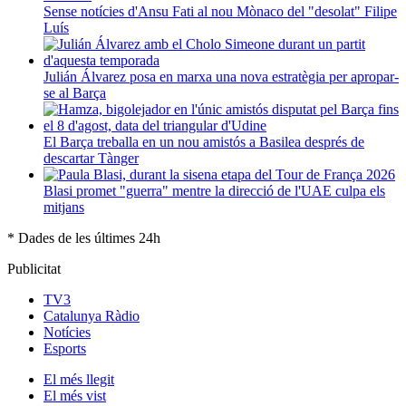
Sense notícies d'Ansu Fati al nou Mònaco del "desolat" Filipe
Luís
Julián Álvarez posa en marxa una nova estratègia per apropar-
se al Barça
El Barça treballa en un nou amistós a Basilea després de
descartar Tànger
Blasi promet "guerra" mentre la direcció de l'UAE culpa els
mitjans
* Dades de les últimes 24h
Publicitat
TV3
Catalunya Ràdio
Notícies
Esports
El
més llegit
El
més vist