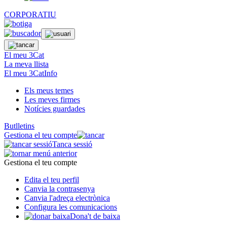
CORPORATIU
El meu 3Cat
La meva llista
El meu 3CatInfo
Els meus temes
Les meves firmes
Notícies guardades
Butlletins
Gestiona el teu compte
Tanca sessió
Gestiona el teu compte
Edita el teu perfil
Canvia la contrasenya
Canvia l'adreça electrònica
Configura les comunicacions
Dona't de baixa