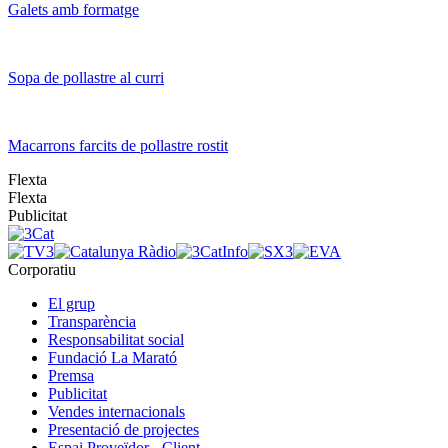
Galets amb formatge
Sopa de pollastre al curri
Macarrons farcits de pollastre rostit
Flexta
Flexta
Publicitat
Corporatiu
El grup
Transparència
Responsabilitat social
Fundació La Marató
Premsa
Publicitat
Vendes internacionals
Presentació de projectes
Espai Proveïdor - Client