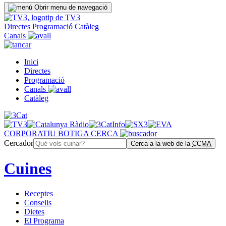
Obrir menu de navegació
Directes
Programació
Catàleg
Canals
Inici
Directes
Programació
Canals
Catàleg
CORPORATIU
BOTIGA
CERCA
Cercador
Cerca a la web de la
CCMA
Cuines
Receptes
Consells
Dietes
El Programa