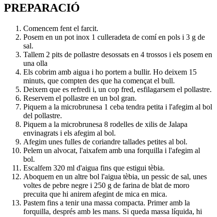
PREPARACIÓ
Comencem fent el farcit.
Posem en un pot inox 1 culleradeta de comí en pols i 3 g de
sal.
Tallem 2 pits de pollastre desossats en 4 trossos i els posem en
una olla
Els cobrim amb aigua i ho portem a bullir. Ho deixem 15
minuts, que compten des que ha començat el bull.
Deixem que es refredi i, un cop fred, esfilagarsem el pollastre.
Reservem el pollastre en un bol gran.
Piquem a la microbrunesa 1 ceba tendra petita i l'afegim al bol
del pollastre.
Piquem a la microbrunesa 8 rodelles de xilis de Jalapa
envinagrats i els afegim al bol.
Afegim unes fulles de coriandre tallades petites al bol.
Pelem un alvocat, l'aixafem amb una forquilla i l'afegim al
bol.
Escalfem 320 ml d'aigua fins que estigui tèbia.
Aboquem en un altre bol l'aigua tèbia, un pessic de sal, unes
voltes de pebre negre i 250 g de farina de blat de moro
precuita que hi anirem afegint de mica en mica.
Pastem fins a tenir una massa compacta. Primer amb la
forquilla, després amb les mans. Si queda massa líquida, hi