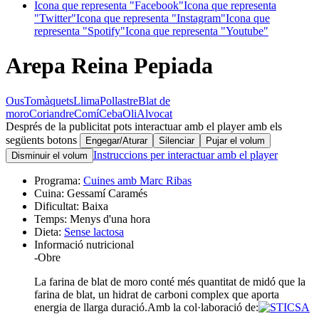
Icona que representa "Facebook"
Icona que representa
"Twitter"
Icona que representa "Instagram"
Icona que
representa "Spotify"
Icona que representa "Youtube"
Arepa Reina Pepiada
Ous
Tomàquets
Llima
Pollastre
Blat de
moro
Coriandre
Comí
Ceba
Oli
Alvocat
Després de la publicitat pots interactuar amb el player amb els
següents botons
Engegar/Aturar
Silenciar
Pujar el volum
Instruccions per interactuar amb el player
Disminuir el volum
Programa:
Cuines amb Marc Ribas
Cuina:
Gessamí Caramés
Dificultat:
Baixa
Temps:
Menys d'una hora
Dieta:
Sense lactosa
Informació nutricional
-
Obre
La farina de blat de moro conté més quantitat de midó que la
farina de blat, un hidrat de carboni complex que aporta
energia de llarga duració.
Amb la col·laboració de: