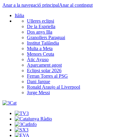
Anar a la navegació principal
Anar al contingut
Itàlia
Ulleres eclipsi
De la Espriella
Dos anys Illa
Granollers Paraguai
Institut Tailàndia
Multa a Meta
Menors Ceuta
Àtic Ayuso
Aparcament agost
Eclipsi solar 2026
Ferran Torres al PSG
Dani Jarque
Ronald Araujo al Liverpool
Jorge Messi