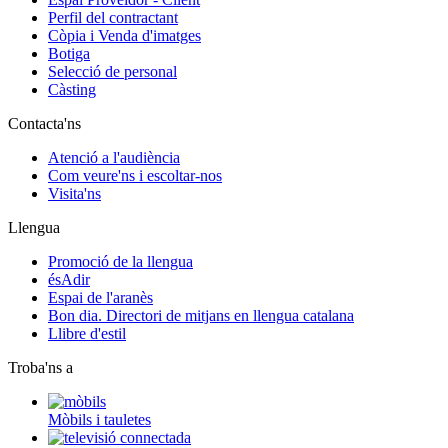
Perfil del contractant
Còpia i Venda d'imatges
Botiga
Selecció de personal
Càsting
Contacta'ns
Atenció a l'audiència
Com veure'ns i escoltar-nos
Visita'ns
Llengua
Promoció de la llengua
ésAdir
Espai de l'aranès
Bon dia. Directori de mitjans en llengua catalana
Llibre d'estil
Troba'ns a
Mòbils i tauletes