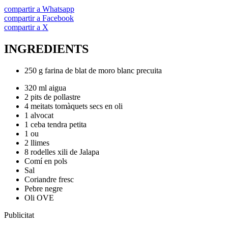
compartir a Whatsapp
compartir a Facebook
compartir a X
INGREDIENTS
250 g farina de blat de moro blanc precuita
320 ml aigua
2 pits de pollastre
4 meitats tomàquets secs en oli
1 alvocat
1 ceba tendra petita
1 ou
2 llimes
8 rodelles xili de Jalapa
Comí en pols
Sal
Coriandre fresc
Pebre negre
Oli OVE
Publicitat