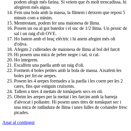
podem afegir més farina. Si veiem que és molt trencadissa, hi
afegirem més aigua.
Fem una bola amb la massa, la filmem i deixem que reposi 5
minuts com a mínim.
Mentrestant, podem fer una maionesa de llima.
Posem un ou al got batedor i el suc de 1/2 llima. Un pessic de
sal i un raig d'oli OVE.
Ho batem amb el braç elèctric i hi anem afegint més oli
d'oliva.
Afegim 2 cullerades de maionesa de llima al bol del farcit
Hi posem una mica de pebre negre i sal, si cal.
Ho integrem.
Escalfem una paella amb un raig d'oli.
Formem 4 boles petites amb la bola de massa. Aixafem les
boles per fer-ne arepes.
Posem les 4 arepes formades a la paella i les coem per les 2
cares, fins que estiguin cruixents.
Tallem a tires 4 meitats de tomàquets secs en oli.
Obrim les arepes per la meitat i les farcim amb la barreja
d'alvocat i pollastre. Hi posem unes tires de tomàquet sec i
una mica de ratlladura de llima i unes fulles de coriandre fresc
picades.
Anar al contingut