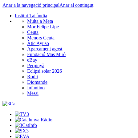
Anar a la navegació principal
Anar al contingut
Institut Tailàndia
Multa a Meta
Mor Felipe Lipe
Ceuta
Menors Ceuta
Àtic Ayuso
Aparcament agost
Fundació Mas Miró
eBay
Perpinyà
Eclipsi solar 2026
Rodri
Diomande
Infantino
Messi