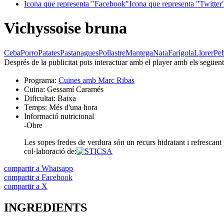
Icona que representa "Facebook"
Icona que representa "Twitter
Vichyssoise bruna
Ceba
Porro
Patates
Pastanagues
Pollastre
Mantega
Nata
Farigola
Llorer
Peb
Després de la publicitat pots interactuar amb el player amb els següen
Programa:
Cuines amb Marc Ribas
Cuina:
Gessamí Caramés
Dificultat:
Baixa
Temps:
Més d'una hora
Informació nutricional
-
Obre
Les sopes fredes de verdura són un recurs hidratant i refrescant 
col·laboració de:
compartir a Whatsapp
compartir a Facebook
compartir a X
INGREDIENTS