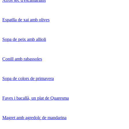
Arròs sec d'escamarlans
Espatlla de xai amb olives
Sopa de peix amb allioli
Conill amb rabassoles
Sopa de colors de primavera
Faves i bacallà, un plat de Quaresma
Magret amb agredolç de mandarina