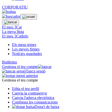
CORPORATIU
El meu 3Cat
La meva llista
El meu 3CatInfo
Els meus temes
Les meves firmes
Notícies guardades
Butlletins
Gestiona el teu compte
Tanca sessió
Gestiona el teu compte
Edita el teu perfil
Canvia la contrasenya
Canvia l'adreça electrònica
Configura les comunicacions
Dona't de baixa