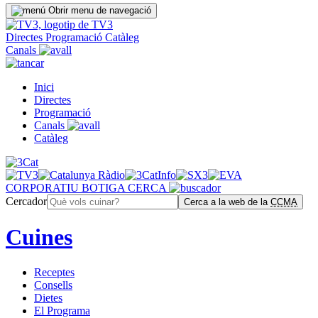
Obrir menu de navegació
Directes
Programació
Catàleg
Canals
Inici
Directes
Programació
Canals
Catàleg
CORPORATIU
BOTIGA
CERCA
Cercador
Cerca a la web de la
CCMA
Cuines
Receptes
Consells
Dietes
El Programa