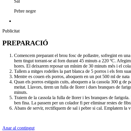
Sal
Pebre negre
Publicitat
PREPARACIÓ
Comencem preparant el brou fosc de pollastre, sofregint en una 
hem tingut torrant-se al forn durant 45 minuts a 220 ºC. Afegim 
hores. El deixarem reposar un mínim de 30 minuts més i el cola
Tallem a mitges rodelles la part blanca de 5 porros i els fem s
Mentre es couen els porros, aboquem en un pot 500 ml de nata
Quan els porros estiguin cuits, aboquem a la cassola 300 g de pat
meitat. Llavors, tirem un fulla de llorer i dues branques de fari
minuts.
Traiem de la cassola la fulla de llorer i les branques de farigo
ben fina. La passem per un colador fi per eliminar restes de fibr
Abans de servir, rectifiquem de sal i pebre si cal. Emplatem la 
Anar al contingut