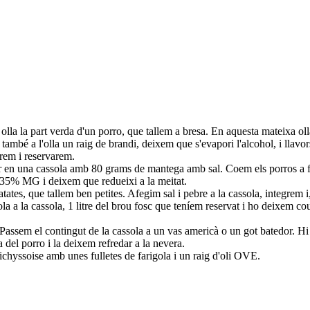
olla la part verda d'un porro, que tallem a bresa. En aquesta mateixa ol
també a l'olla un raig de brandi, deixem que s'evapori l'alcohol, i llav
rem i reservarem.
uar en una cassola amb 80 grams de mantega amb sal. Coem els porros a fo
 35% MG i deixem que redueixi a la meitat.
ates, que tallem ben petites. Afegim sal i pebre a la cassola, integrem i
gola a la cassola, 1 litre del brou fosc que teníem reservat i ho deixem 
la. Passem el contingut de la cassola a un vas americà o un got batedor. 
a del porro i la deixem refredar a la nevera.
vichyssoise amb unes fulletes de farigola i un raig d'oli OVE.