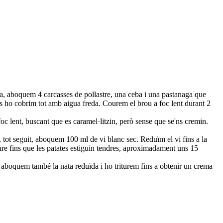
la, aboquem 4 carcasses de pollastre, una ceba i una pastanaga que
ors ho cobrim tot amb aigua freda. Courem el brou a foc lent durant 2
c lent, buscant que es caramel·litzin, però sense que se'ns cremin.
, tot seguit, aboquem 100 ml de vi blanc sec. Reduïm el vi fins a la
coure fins que les patates estiguin tendres, aproximadament uns 15
Hi aboquem també la nata reduïda i ho triturem fins a obtenir un crema