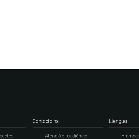
Contacta'ns
Llengua
ojectes
Atenció a l'audiència
Promoció