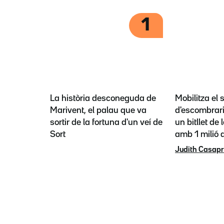
1
La història desconeguda de
Mobilitza el 
Marivent, el palau que va
d'escombrari
sortir de la fortuna d'un veí de
un bitllet de 
Sort
amb 1 milió a
Judith Casap