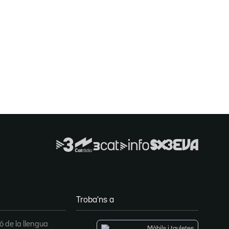
Troba'ns a
 de la llengua
Mòbils i tauletes