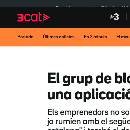
Anar
Anar
a
al
És notícia:
Institut Tailàndia
Mult
la
contingut
navegació
principal
Portada
Últimes notícies
En 3 minuts
El meu
El grup de b
una aplicaci
Els emprenedors no sole
ja rumien amb el següen