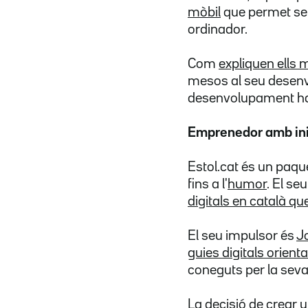
mòbil
que permet ser
ordinador.
Com
expliquen ells 
mesos al seu desenvol
desenvolupament ha 
Emprenedor amb ini
Estol.cat és un paq
fins a l'
humor
. El seu
digitals en català que
El seu impulsor és
J
guies digitals orien
coneguts per la seva
La decisió de crear 