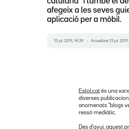
catalana" i també el de
afegeix a les seves gui
aplicació per a mòbil.
13 jul. 2011, 14.39
Actualitzat
13 jul. 2011
Estol.cat
és una xarx
diverses publicacion
anomenats "blogs ver
ressò mediàtic.
Des d'avui, aquest p