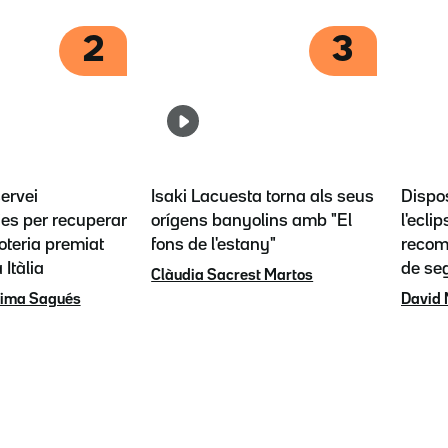
2
3
servei
Isaki Lacuesta torna als seus
Dispos
es per recuperar
orígens banyolins amb "El
l'eclip
loteria premiat
fons de l'estany"
recoma
 Itàlia
de se
Clàudia Sacrest Martos
rima Sagués
David