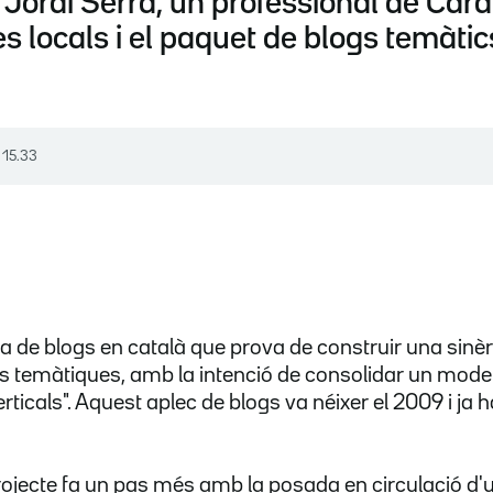
 Jordi Serra, un professional de Car
es locals i el paquet de blogs temàt
, 15.33
a de blogs en català que prova de construir una sinèr
s temàtiques, amb la intenció de consolidar un model
ticals". Aquest aplec de blogs va néixer el 2009 i ja 
rojecte fa un pas més amb la posada en circulació d