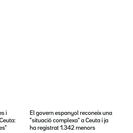
s i
El govern espanyol reconeix una
Ceuta:
"situació complexa" a Ceuta i ja
es"
ha registrat 1.342 menors