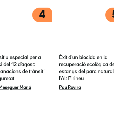
4
5
itiu especial per a
Èxit d'un biocida en la
si del 12 d'agost:
recuperació ecològica dels
nacions de trànsit i
estanys del parc natural de
guretat
l'Alt Pirineu
 Meseguer Mañá
Pau Rovira