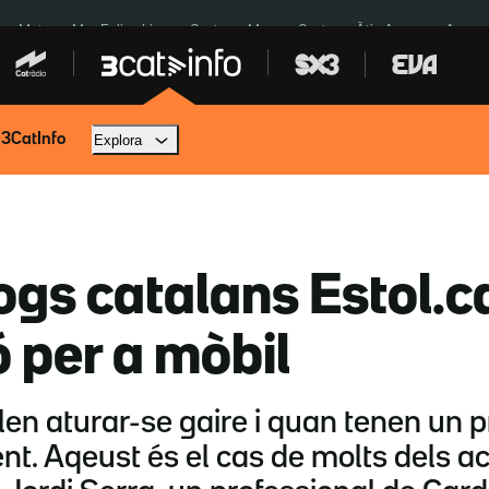
a a Meta
Mor Felipe Lipe
Ceuta
Menors Ceuta
Àtic Ayuso
Aparca
 3CatInfo
Explora
logs catalans Estol.c
ó per a mòbil
n aturar-se gaire i quan tenen un pr
t. Aqeust és el cas de molts dels act