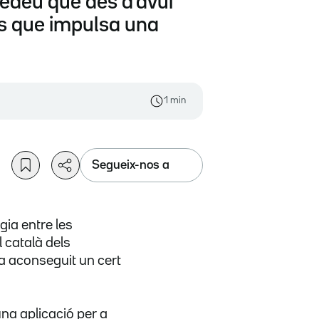
dedeu que des d'avui
ics que impulsa una
1 min
Segueix-nos a
gia entre les
 català dels
ha aconseguit un cert
'una
aplicació per a