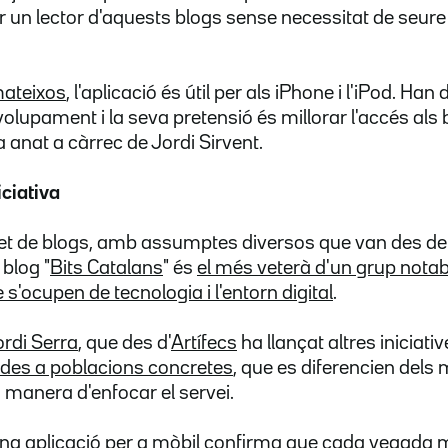
 un lector d'aquests blogs sense necessitat de seure
mateixos
, l'aplicació és útil per als iPhone i l'iPod. Ha
upament i la seva pretensió és millorar l'accés als b
anat a càrrec de Jordi Sirvent.
ciativa
uet de blogs, amb assumptes diversos que van des de
 blog "
Bits Catalans
" és
el més veterà d'un grup notab
 s'ocupen de tecnologia i l'entorn digital
.
ordi Serra
, que des d'
Artífecs
ha llançat altres iniciat
tades a poblacions concretes
, que es diferencien del
 manera d'enfocar el servei.
una aplicació per a mòbil confirma que cada vegada 