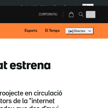
Més
ment agost
Fundació Mas Miró
eBay
Perpinyà
CORPORATIU
Esports
El Temps
Directes
at estrena
oojecte en circulació
ors de la "internet