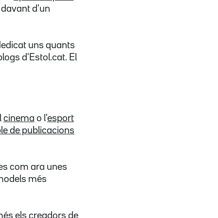
 davant d'un
n dedicat uns quants
logs d'Estol.cat. El
l
cinema
o l'
esport
le de publicacions
ives com ara unes
s models més
més els creadors de