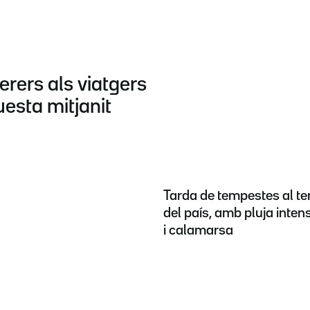
rers als viatgers
uesta mitjanit
Tarda de tempestes al te
del país, amb pluja inten
i calamarsa