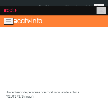
Anar
Anar
Més
a
al
És notícia:
Itàlia
Ulleres eclipsi
la
contingut
navegació
principal
Un centenar de persones han mort a causa dels atacs
(REUTERS/Stringer)