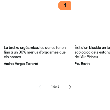
1
La bretxa orgàsmica: les dones tenen
Èxit d'un biocida en l
fins a un 30% menys d'orgasmes que
ecològica dels estany
els homes
de l'Alt Pirineu
Andrea Vargas Torrentó
Pau Rovira
1
de
5