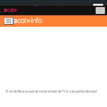
Anar
Anar
Més
a
al
És notícia:
Pluges Inuncat
Ceuta
la
contingut
navegació
principal
El veí de Reus acusat de clonar el web de l'1-O, a les portes del jutjat