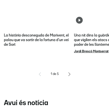
La història desconeguda de Marivent, el
Una nit dins la guàrd
palau que va sortir de la fortuna d'un veí
que vigilen els atacs 
de Sort
poder de les llantern
Jordi Brescó Montserrat
1
de
5
Avui és notícia