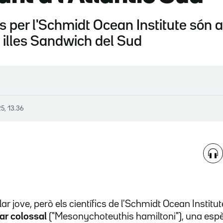
s per l'Schmidt Ocean Institute són 
s illes Sandwich del Sud
5, 13.36
r jove, però els científics de l'Schmidt Ocean Institu
ar colossal
("Mesonychoteuthis hamiltoni"), una esp