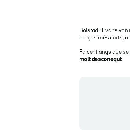
Bolstad i Evans van r
braços més curts, amb
Fa cent anys que se s
molt desconegut
.