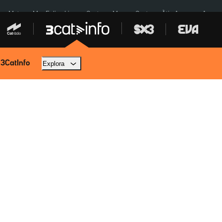
a a Meta
Mor Felipe Lipe
Ceuta
Menors Ceuta
Àtic Ayuso
Aparca
 3CatInfo
Explora