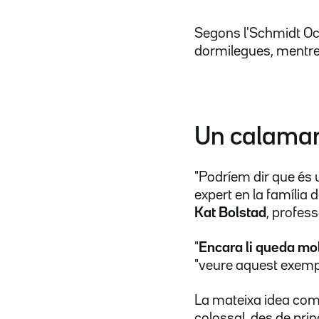
Segons l'Schmidt Oce
dormilegues, mentre
Un calamar
"Podríem dir que és
expert en la família
Kat Bolstad
, profes
"
Encara li queda mol
"veure aquest exem
La mateixa idea com
colossal, des de pri