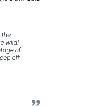
 the
e wild!
otage of
eep off