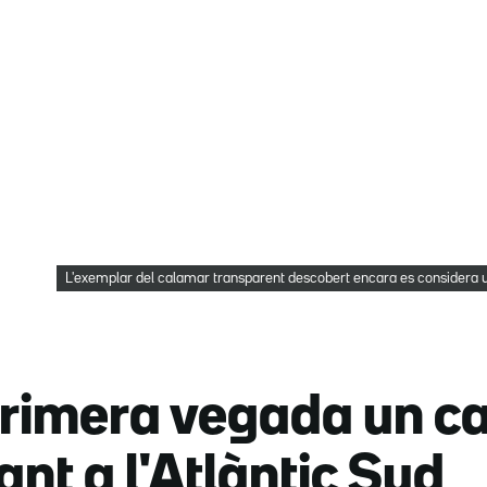
L'exemplar del calamar transparent descobert encara es considera u
primera vegada un c
nt a l'Atlàntic Sud