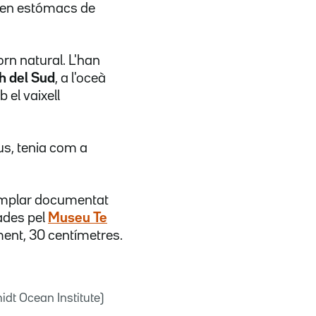
s en estómacs de
rn natural. L'han
h del Sud
, a l'oceà
 el vaixell
us, tenia com a
xemplar documentat
ades pel
Museu Te
ment, 30 centímetres.
idt Ocean Institute)