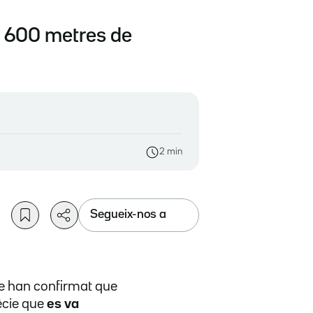
a 600 metres de
2 min
Segueix-nos a
te han confirmat que
ècie que
es va