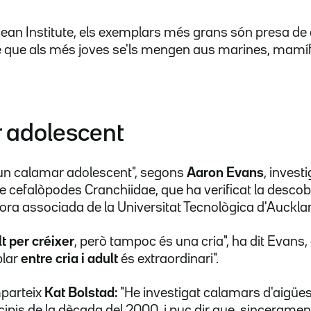
an Institute, els exemplars més grans són presa de c
 que als més joves se'ls mengen aus marines, mamífe
 adolescent
 un calamar adolescent", segons
Aaron Evans
, inves
 de cefalòpodes Cranchiidae, que ha verificat la desc
sora associada de la Universitat Tecnològica d'Auckl
t per créixer
, però tampoc és una cria", ha dit Evans
plar
entre cria i adult
és extraordinari".
parteix
Kat Bolstad:
"He investigat calamars d'aigües
ncipis de la dècada del 2000, i puc dir que, sincerame