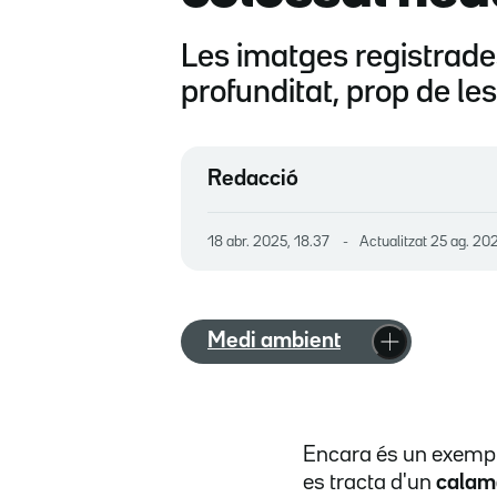
Les imatges registrade
profunditat, prop de le
Redacció
18 abr. 2025, 18.37
Actualitzat
25 ag. 202
Medi ambient
Encara és un exempla
es tracta d'un
calam