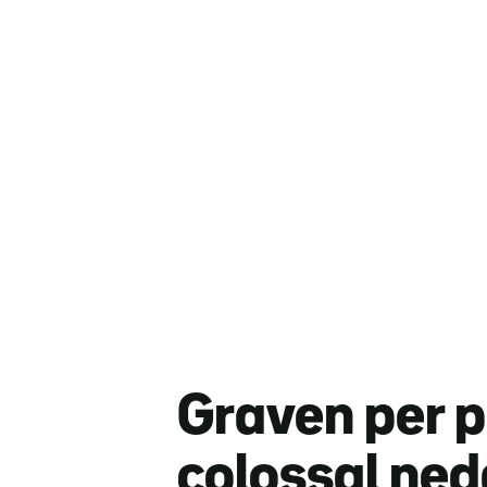
Graven per 
colossal neda