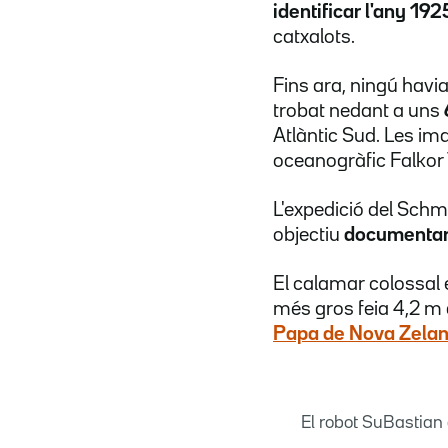
identificar l'any 192
catxalots.
Fins ara, ningú havi
trobat nedant a uns
Atlàntic Sud. Les ima
oceanogràfic Falkor 
L'expedició del Schm
objectiu
documentar
El calamar colossal
més gros feia 4,2 m 
Papa de Nova Zela
El robot SuBastian 