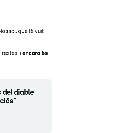
lossal, que té vuit
.
 restes, i
encara és
 del diable
eciós"