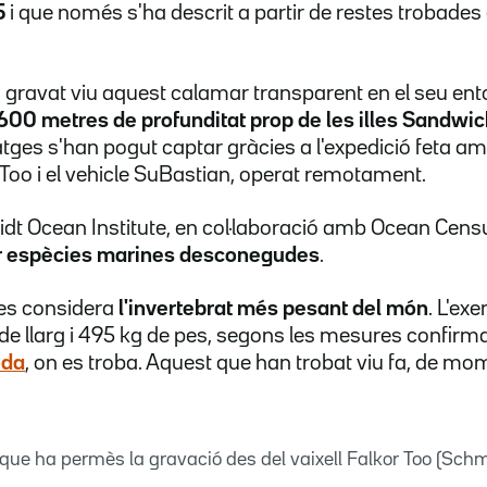
5
i que només s'ha descrit a partir de restes trobade
a gravat viu aquest calamar transparent en el seu ento
600 metres de profunditat prop de les illes Sandwic
tges s'han pogut captar gràcies a l'expedició feta amb
Too i el vehicle SuBastian, operat remotament.
idt Ocean Institute, en col·laboració amb Ocean Cens
 espècies marines desconegudes
.
 es considera
l'invertebrat més pesant del món
. L'e
de llarg i 495 kg de pes, segons les mesures confirm
nda
, on es troba. Aquest que han trobat viu fa, de mo
que ha permès la gravació des del vaixell Falkor Too (Schm