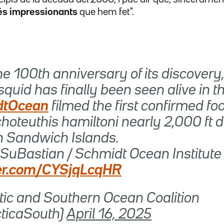
és impressionants
que hem fet".
 100th anniversary of its discovery,
squid has finally been seen alive in th
dtOcean
filmed the first confirmed fo
oteuthis hamiltoni nearly 2,000 ft d
h Sandwich Islands.
Bastian / Schmidt Ocean Institute
ter.com/CYSjqLcqHR
tic and Southern Ocean Coalition
ticaSouth)
April 16, 2025