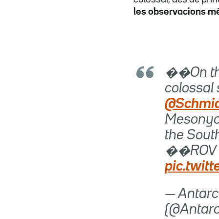
les observacions m
��On the
colossal 
@Schmi
Mesonych
the Sout
��ROV Su
pic.twit
— Antarc
(@Antarc