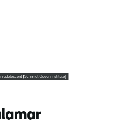
n adolescent (Schmidt Ocean Institute)
alamar