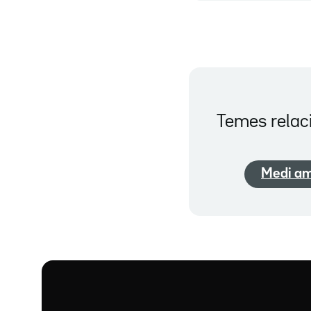
Temes relac
Medi am