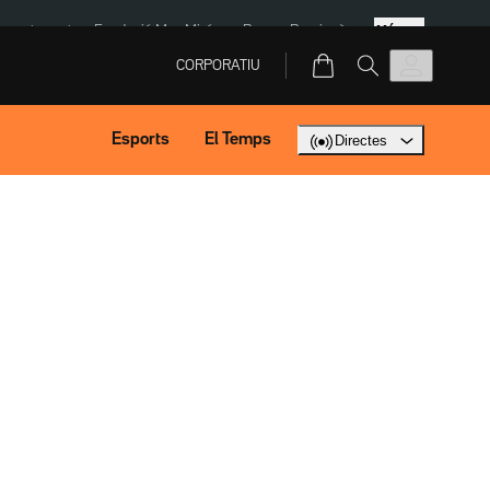
Més
ment agost
Fundació Mas Miró
eBay
Perpinyà
CORPORATIU
Esports
El Temps
Directes