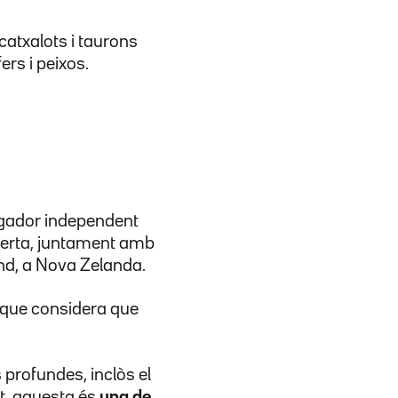
atxalots i taurons
rs i peixos.
tigador independent
oberta, juntament amb
and, a Nova Zelanda.
, que considera que
 profundes, inclòs el
nt, aquesta és
una de