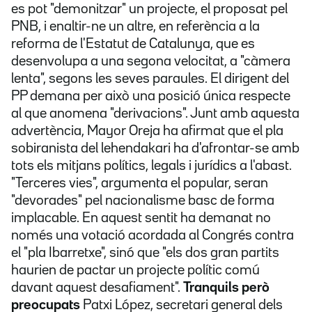
es pot "demonitzar" un projecte, el proposat pel
PNB, i enaltir-ne un altre, en referència a la
reforma de l'Estatut de Catalunya, que es
desenvolupa a una segona velocitat, a "càmera
lenta", segons les seves paraules. El dirigent del
PP demana per això una posició única respecte
al que anomena "derivacions". Junt amb aquesta
advertència, Mayor Oreja ha afirmat que el pla
sobiranista del lehendakari ha d'afrontar-se amb
tots els mitjans polítics, legals i jurídics a l'abast.
"Terceres vies", argumenta el popular, seran
"devorades" pel nacionalisme basc de forma
implacable. En aquest sentit ha demanat no
només una votació acordada al Congrés contra
el "pla Ibarretxe", sinó que "els dos gran partits
haurien de pactar un projecte polític comú
davant aquest desafiament".
Tranquils però
preocupats
Patxi López, secretari general dels