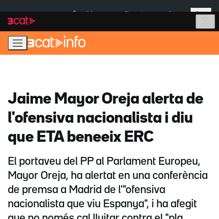
Anar
Anar
Més
a
al
És notícia:
Pluges Inuncat
Ceuta
la
contingut
navegació
principal
Jaime Mayor Oreja alerta de
l'ofensiva nacionalista i diu
que ETA beneeix ERC
El portaveu del PP al Parlament Europeu,
Mayor Oreja, ha alertat en una conferència
de premsa a Madrid de l'"ofensiva
nacionalista que viu Espanya", i ha afegit
que no només cal lluitar contra el "pla