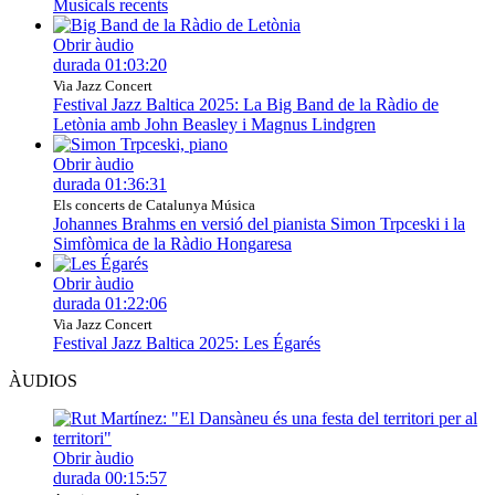
Musicals recents
Obrir àudio
durada
01:03:20
Via Jazz Concert
Festival Jazz Baltica 2025: La Big Band de la Ràdio de
Letònia amb John Beasley i Magnus Lindgren
Obrir àudio
durada
01:36:31
Els concerts de Catalunya Música
Johannes Brahms en versió del pianista Simon Trpceski i la
Simfòmica de la Ràdio Hongaresa
Obrir àudio
durada
01:22:06
Via Jazz Concert
Festival Jazz Baltica 2025: Les Égarés
ÀUDIOS
Obrir àudio
durada
00:15:57