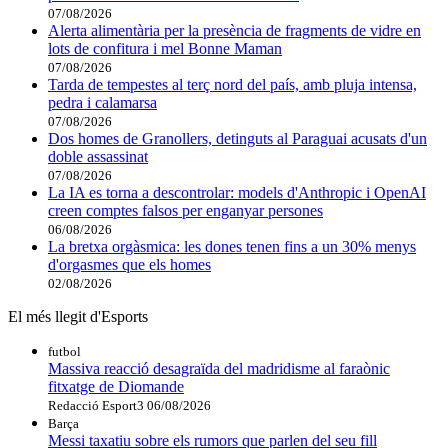
07/08/2026
Alerta alimentària per la presència de fragments de vidre en
lots de confitura i mel Bonne Maman
07/08/2026
Tarda de tempestes al terç nord del país, amb pluja intensa,
pedra i calamarsa
07/08/2026
Dos homes de Granollers, detinguts al Paraguai acusats d'un
doble assassinat
07/08/2026
La IA es torna a descontrolar: models d'Anthropic i OpenAI
creen comptes falsos per enganyar persones
06/08/2026
La bretxa orgàsmica: les dones tenen fins a un 30% menys
d'orgasmes que els homes
02/08/2026
El més llegit d'Esports
futbol
Massiva reacció desagraïda del madridisme al faraònic
fitxatge de Diomande
Redacció Esport3
06/08/2026
Barça
Messi taxatiu sobre els rumors que parlen del seu fill