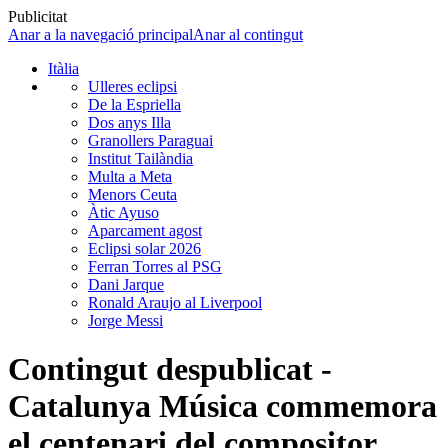
Publicitat
Anar a la navegació principal
Anar al contingut
Itàlia
Ulleres eclipsi
De la Espriella
Dos anys Illa
Granollers Paraguai
Institut Tailàndia
Multa a Meta
Menors Ceuta
Àtic Ayuso
Aparcament agost
Eclipsi solar 2026
Ferran Torres al PSG
Dani Jarque
Ronald Araujo al Liverpool
Jorge Messi
Contingut despublicat -
Catalunya Música commemora
el centenari del compositor