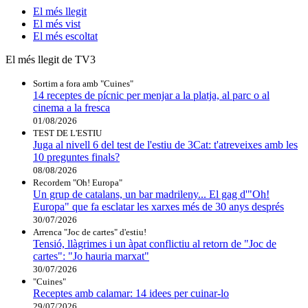
El
més llegit
El
més vist
El
més escoltat
El més llegit de TV3
Sortim a fora amb "Cuines"
14 receptes de pícnic per menjar a la platja, al parc o al
cinema a la fresca
01/08/2026
TEST DE L'ESTIU
Juga al nivell 6 del test de l'estiu de 3Cat: t'atreveixes amb les
10 preguntes finals?
08/08/2026
Recordem "Oh! Europa"
Un grup de catalans, un bar madrileny... El gag d'"Oh!
Europa" que fa esclatar les xarxes més de 30 anys després
30/07/2026
Arrenca "Joc de cartes" d'estiu!
Tensió, llàgrimes i un àpat conflictiu al retorn de "Joc de
cartes": "Jo hauria marxat"
30/07/2026
"Cuines"
Receptes amb calamar: 14 idees per cuinar-lo
29/07/2026