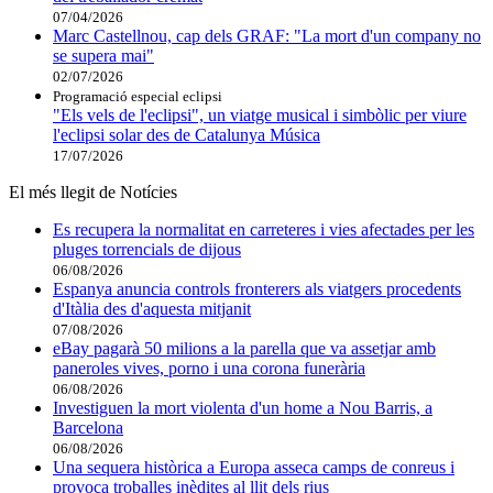
07/04/2026
Marc Castellnou, cap dels GRAF: "La mort d'un company no
se supera mai"
02/07/2026
Programació especial eclipsi
"Els vels de l'eclipsi", un viatge musical i simbòlic per viure
l'eclipsi solar des de Catalunya Música
17/07/2026
El més llegit de Notícies
Es recupera la normalitat en carreteres i vies afectades per les
pluges torrencials de dijous
06/08/2026
Espanya anuncia controls fronterers als viatgers procedents
d'Itàlia des d'aquesta mitjanit
07/08/2026
eBay pagarà 50 milions a la parella que va assetjar amb
paneroles vives, porno i una corona funerària
06/08/2026
Investiguen la mort violenta d'un home a Nou Barris, a
Barcelona
06/08/2026
Una sequera històrica a Europa asseca camps de conreus i
provoca troballes inèdites al llit dels rius