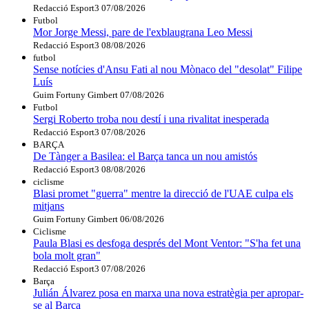
Redacció Esport3
07/08/2026
Futbol
Mor Jorge Messi, pare de l'exblaugrana Leo Messi
Redacció Esport3
08/08/2026
futbol
Sense notícies d'Ansu Fati al nou Mònaco del "desolat" Filipe
Luís
Guim Fortuny Gimbert
07/08/2026
Futbol
Sergi Roberto troba nou destí i una rivalitat inesperada
Redacció Esport3
07/08/2026
BARÇA
De Tànger a Basilea: el Barça tanca un nou amistós
Redacció Esport3
08/08/2026
ciclisme
Blasi promet "guerra" mentre la direcció de l'UAE culpa els
mitjans
Guim Fortuny Gimbert
06/08/2026
Ciclisme
Paula Blasi es desfoga després del Mont Ventor: "S'ha fet una
bola molt gran"
Redacció Esport3
07/08/2026
Barça
Julián Álvarez posa en marxa una nova estratègia per apropar-
se al Barça