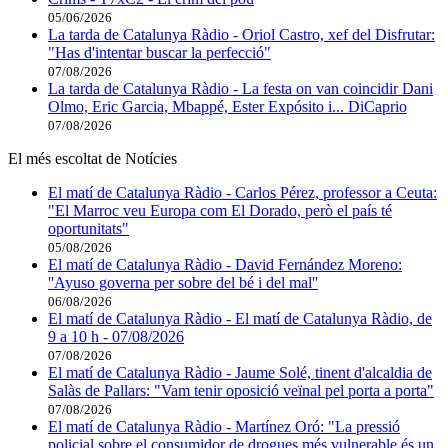
05/06/2026
La tarda de Catalunya Ràdio - Oriol Castro, xef del Disfrutar:
"Has d'intentar buscar la perfecció"
07/08/2026
La tarda de Catalunya Ràdio - La festa on van coincidir Dani
Olmo, Eric Garcia, Mbappé, Ester Expósito i... DiCaprio
07/08/2026
El més escoltat de Notícies
El matí de Catalunya Ràdio - Carlos Pérez, professor a Ceuta:
"El Marroc veu Europa com El Dorado, però el país té
oportunitats"
05/08/2026
El matí de Catalunya Ràdio - David Fernández Moreno:
''Ayuso governa per sobre del bé i del mal''
06/08/2026
El matí de Catalunya Ràdio - El matí de Catalunya Ràdio, de
9 a 10 h - 07/08/2026
07/08/2026
El matí de Catalunya Ràdio - Jaume Solé, tinent d'alcaldia de
Salàs de Pallars: "Vam tenir oposició veïnal pel porta a porta"
07/08/2026
El matí de Catalunya Ràdio - Martínez Oró: "La pressió
policial sobre el consumidor de drogues més vulnerable és un