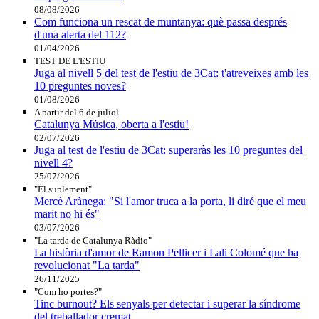
08/08/2026
Com funciona un rescat de muntanya: què passa després
d'una alerta del 112?
01/04/2026
TEST DE L'ESTIU
Juga al nivell 5 del test de l'estiu de 3Cat: t'atreveixes amb les
10 preguntes noves?
01/08/2026
A partir del 6 de juliol
Catalunya Música, oberta a l'estiu!
02/07/2026
Juga al test de l'estiu de 3Cat: superaràs les 10 preguntes del
nivell 4?
25/07/2026
"El suplement"
Mercè Arànega: "Si l'amor truca a la porta, li diré que el meu
marit no hi és"
03/07/2026
"La tarda de Catalunya Ràdio"
La història d'amor de Ramon Pellicer i Lali Colomé que ha
revolucionat "La tarda"
26/11/2025
"Com ho portes?"
Tinc burnout? Els senyals per detectar i superar la síndrome
del treballador cremat