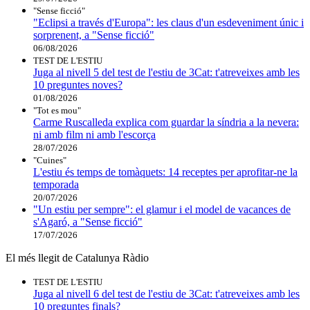
"Sense ficció"
"Eclipsi a través d'Europa": les claus d'un esdeveniment únic i
sorprenent, a "Sense ficció"
06/08/2026
TEST DE L'ESTIU
Juga al nivell 5 del test de l'estiu de 3Cat: t'atreveixes amb les
10 preguntes noves?
01/08/2026
"Tot es mou"
Carme Ruscalleda explica com guardar la síndria a la nevera:
ni amb film ni amb l'escorça
28/07/2026
"Cuines"
L'estiu és temps de tomàquets: 14 receptes per aprofitar-ne la
temporada
20/07/2026
"Un estiu per sempre": el glamur i el model de vacances de
s'Agaró, a "Sense ficció"
17/07/2026
El més llegit de Catalunya Ràdio
TEST DE L'ESTIU
Juga al nivell 6 del test de l'estiu de 3Cat: t'atreveixes amb les
10 preguntes finals?