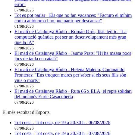
error"
07/08/2026
Tot es pot parlar - Els que no fan vacances: "Facturo el mínim
com a autònoma i no puc parar per descansar"
01/08/2026
El matí de Catalunya Ràdio - Román Orús, físic teòric: ''La
computació quàntica pot ser un desenvolupament més gran
que la IA''
05/08/2026
El matí de Catalunya Ràdio - Jaume Prats: "Hi ha massa pocs
jocs de taula en català"
06/08/2026
El matí de Catalunya Ràdio - Helena Maleno, Caminando
Fronteras: "Ens truquen mares per saber si els seus fills són
vius o morts"
07/08/2026
El matí de Catalunya Ràdio - Ruta 66 x ELA, el repte solidari
del moianès Enric Casacuberta
07/08/2026
El més escoltat d'Esports
Tot costa - Tot costa, de 19 a 20.30 h - 06/08/2026
06/08/2026
Tot costa - Tot costa, de 19 a 20.30 h - 07/08/2026