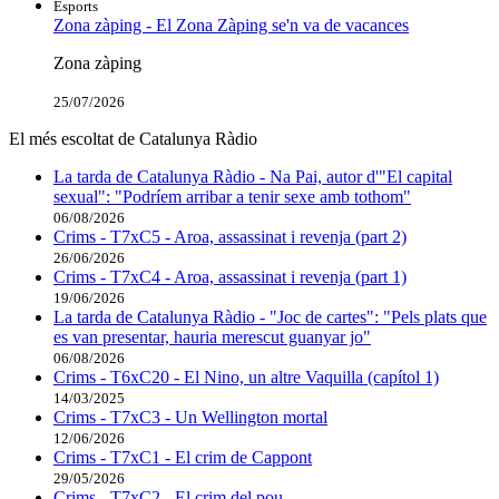
Esports
Zona zàping - El Zona Zàping se'n va de vacances
Zona zàping
25/07/2026
El més escoltat de Catalunya Ràdio
La tarda de Catalunya Ràdio - Na Pai, autor d'"El capital
sexual": "Podríem arribar a tenir sexe amb tothom"
06/08/2026
Crims - T7xC5 - Aroa, assassinat i revenja (part 2)
26/06/2026
Crims - T7xC4 - Aroa, assassinat i revenja (part 1)
19/06/2026
La tarda de Catalunya Ràdio - "Joc de cartes": "Pels plats que
es van presentar, hauria merescut guanyar jo"
06/08/2026
Crims - T6xC20 - El Nino, un altre Vaquilla (capítol 1)
14/03/2025
Crims - T7xC3 - Un Wellington mortal
12/06/2026
Crims - T7xC1 - El crim de Cappont
29/05/2026
Crims - T7xC2 - El crim del pou