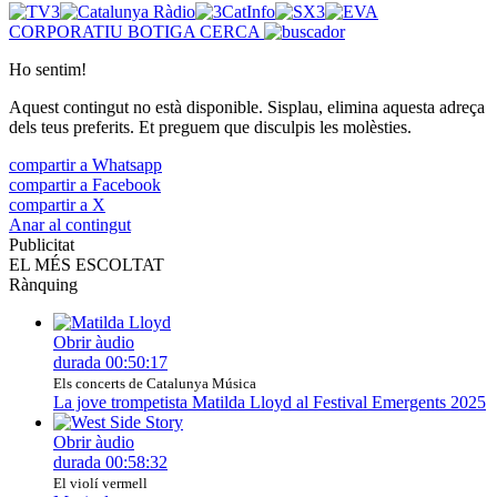
CORPORATIU
BOTIGA
CERCA
Ho sentim!
Aquest contingut no està disponible. Sisplau, elimina aquesta adreça
dels teus preferits. Et preguem que disculpis les molèsties.
compartir a Whatsapp
compartir a Facebook
compartir a X
Anar al contingut
Publicitat
EL MÉS ESCOLTAT
Rànquing
Obrir àudio
durada
00:50:17
Els concerts de Catalunya Música
La jove trompetista Matilda Lloyd al Festival Emergents 2025
Obrir àudio
durada
00:58:32
El violí vermell