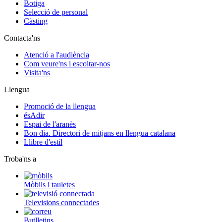
Botiga
Selecció de personal
Càsting
Contacta'ns
Atenció a l'audiència
Com veure'ns i escoltar-nos
Visita'ns
Llengua
Promoció de la llengua
ésAdir
Espai de l'aranès
Bon dia. Directori de mitjans en llengua catalana
Llibre d'estil
Troba'ns a
Mòbils i tauletes
Televisions connectades
Butlletins