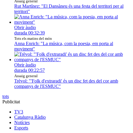
Assaig general
Rut Martínez: "El Dansàneu és una festa del territori per al
territori"
Obrir àudio
durada
00:32:39
Tots els matins del món
Anna Enrich: "La música, com la poesia, em porta al
moviment"
Obrir àudio
durada
00:22:57
Assaig general
Trèvol: "'Folk d'extraradi' és un disc fet des del cor amb
companys de l'ESMUC"
tots
Publicitat
TV3
Catalunya Ràdio
Notícies
Esports