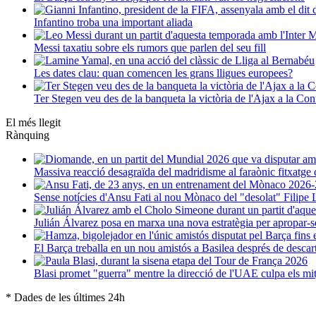
Infantino troba una important aliada
Messi taxatiu sobre els rumors que parlen del seu fill
Les dates clau: quan comencen les grans lligues europees?
Ter Stegen veu des de la banqueta la victòria de l'Ajax a la C
El més llegit
Rànquing
Massiva reacció desagraïda del madridisme al faraònic fitxatg
Sense notícies d'Ansu Fati al nou Mònaco del "desolat" Filipe 
Julián Álvarez posa en marxa una nova estratègia per apropar-s
El Barça treballa en un nou amistós a Basilea després de descar
Blasi promet "guerra" mentre la direcció de l'UAE culpa els mi
* Dades de les últimes 24h