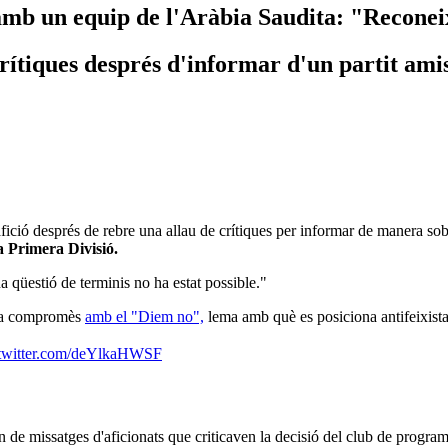
amb un equip de l'Aràbia Saudita: "Reconei
crítiques després d'informar d'un partit ami
afició després de rebre una allau de crítiques per informar de manera so
a Primera Divisió.
na qüestió de terminis no ha estat possible."
inua compromès
amb el "Diem no",
lema amb què es posiciona antifeixista,
.twitter.com/deYlkaHWSF
in de missatges d'aficionats que criticaven la decisió del club de progr