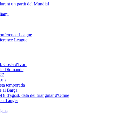
onference League
e de Diomande
Luís
e al Barça
tar Tànger
tjans