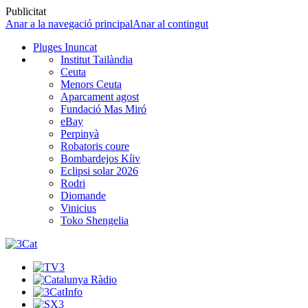
Publicitat
Anar a la navegació principal
Anar al contingut
Pluges Inuncat
Institut Tailàndia
Ceuta
Menors Ceuta
Aparcament agost
Fundació Mas Miró
eBay
Perpinyà
Robatoris coure
Bombardejos Kíiv
Eclipsi solar 2026
Rodri
Diomande
Vinicius
Toko Shengelia