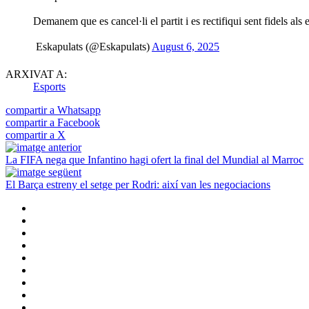
Demanem que es cancel·li el partit i es rectifiqui sent fidels als 
 Eskapulats (@Eskapulats)
August 6, 2025
ARXIVAT A:
Esports
compartir a Whatsapp
compartir a Facebook
compartir a X
La FIFA nega que Infantino hagi ofert la final del Mundial al Marroc
El Barça estreny el setge per Rodri: així van les negociacions