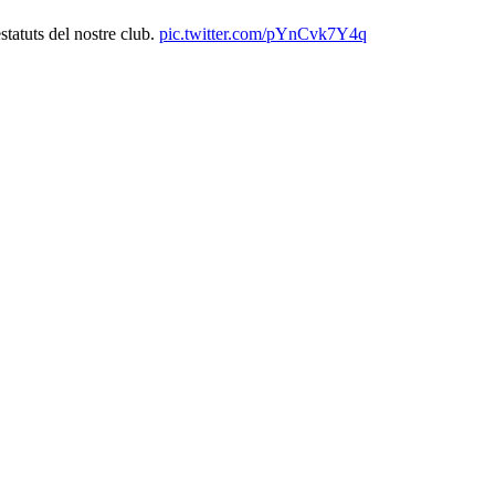
estatuts del nostre club.
pic.twitter.com/pYnCvk7Y4q