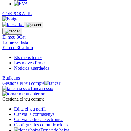
CORPORATIU
El meu 3Cat
La meva llista
El meu 3CatInfo
Els meus temes
Les meves firmes
Notícies guardades
Butlletins
Gestiona el teu compte
Tanca sessió
Gestiona el teu compte
Edita el teu perfil
Canvia la contrasenya
Canvia l'adreça electrònica
Configura les comunicacions
Dona't de baixa