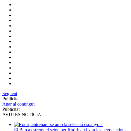
Següent
Publicitat
Anar al contingut
Publicitat
AVUI ÉS NOTÍCIA
El Barça estreny el setge per Rodri: així van les negociacions