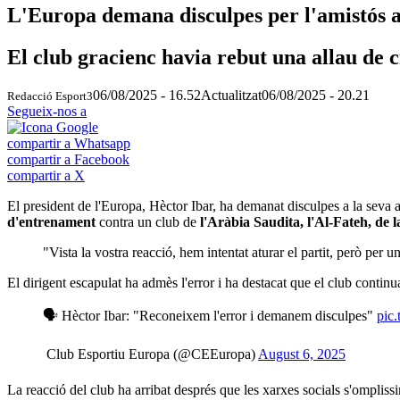
L'Europa demana disculpes per l'amistós 
El club gracienc havia rebut una allau de 
06/08/2025 - 16.52
Actualitzat
06/08/2025 - 20.21
Redacció Esport3
Segueix-nos a
compartir a Whatsapp
compartir a Facebook
compartir a X
El president de l'Europa, Hèctor Ibar, ha demanat disculpes a la seva 
d'entrenament
contra un club de
l'Aràbia Saudita, l'Al-Fateh, de l
"Vista la vostra reacció, hem intentat aturar el partit, però per u
El dirigent escapulat ha admès l'error i ha destacat que el club cont
🗣️ Hèctor Ibar: "Reconeixem l'error i demanem disculpes"
pic
 Club Esportiu Europa (@CEEuropa)
August 6, 2025
La reacció del club ha arribat després que les xarxes socials s'ompliss