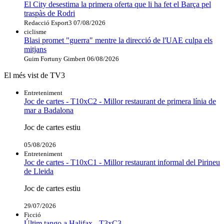
El City desestima la primera oferta que li ha fet el Barça pel
traspàs de Rodri
Redacció Esport3
07/08/2026
ciclisme
Blasi promet "guerra" mentre la direcció de l'UAE culpa els
mitjans
Guim Fortuny Gimbert
06/08/2026
El més vist de TV3
Entreteniment
Joc de cartes - T10xC2 - Millor restaurant de primera línia de
mar a Badalona
Joc de cartes estiu
05/08/2026
Entreteniment
Joc de cartes - T10xC1 - Millor restaurant informal del Pirineu
de Lleida
Joc de cartes estiu
29/07/2026
Ficció
Últim tango a Halifax - T3xC3