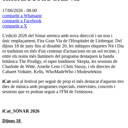
17/06/2026 - 08.00
compartir a Whatsapp
compartir a Facebook
compartir a X
L'edició 2026 del Sónar arrenca amb nova direcció i un nou i
únic emplaçament, Fira Gran Via de l'Hospitalet de Llobregat. Del
dijous 18 de juny fins al dissabte 20, les mítiques etiquetes Nit i Dia
es traduiran en més d'un centenar d'actuacions en un sol recinte, i
entre els noms més llaminers del programa destaquen la banda
britànica The Prodigy, el raper londinenc Skepta, les sessions de
Charlotte de Witte, Amelie Lens i Chris Stussy, i els directes de
Cabaret Voltaire, Kelis, WhoMadeWho i Modeselektor.
iCat
serà al festival per seguir de prop el més destacat d'aquests tres
dies de música amb programes especials, entrevistes, concerts i
sessions que es podran seguir a l'FM de l'emissora.
iCat_SÓNAR 2026
Dijous 18