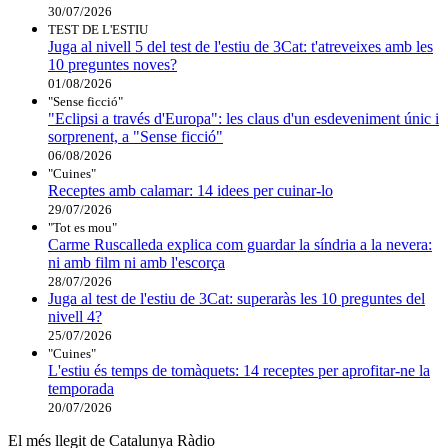
30/07/2026
TEST DE L'ESTIU
Juga al nivell 5 del test de l'estiu de 3Cat: t'atreveixes amb les
10 preguntes noves?
01/08/2026
"Sense ficció"
"Eclipsi a través d'Europa": les claus d'un esdeveniment únic i
sorprenent, a "Sense ficció"
06/08/2026
"Cuines"
Receptes amb calamar: 14 idees per cuinar-lo
29/07/2026
"Tot es mou"
Carme Ruscalleda explica com guardar la síndria a la nevera:
ni amb film ni amb l'escorça
28/07/2026
Juga al test de l'estiu de 3Cat: superaràs les 10 preguntes del
nivell 4?
25/07/2026
"Cuines"
L'estiu és temps de tomàquets: 14 receptes per aprofitar-ne la
temporada
20/07/2026
El més llegit de Catalunya Ràdio