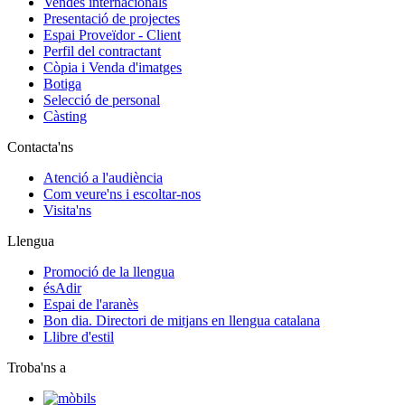
Vendes internacionals
Presentació de projectes
Espai Proveïdor - Client
Perfil del contractant
Còpia i Venda d'imatges
Botiga
Selecció de personal
Càsting
Contacta'ns
Atenció a l'audiència
Com veure'ns i escoltar-nos
Visita'ns
Llengua
Promoció de la llengua
ésAdir
Espai de l'aranès
Bon dia. Directori de mitjans en llengua catalana
Llibre d'estil
Troba'ns a