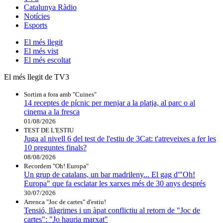
Catalunya Ràdio
Notícies
Esports
El
més llegit
El
més vist
El
més escoltat
El més llegit de TV3
Sortim a fora amb "Cuines"
14 receptes de pícnic per menjar a la platja, al parc o al
cinema a la fresca
01/08/2026
TEST DE L'ESTIU
Juga al nivell 6 del test de l'estiu de 3Cat: t'atreveixes a fer les
10 preguntes finals?
08/08/2026
Recordem "Oh! Europa"
Un grup de catalans, un bar madrileny... El gag d'"Oh!
Europa" que fa esclatar les xarxes més de 30 anys després
30/07/2026
Arrenca "Joc de cartes" d'estiu!
Tensió, llàgrimes i un àpat conflictiu al retorn de "Joc de
cartes": "Jo hauria marxat"