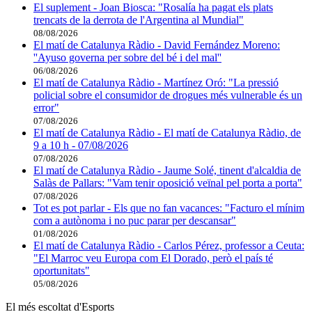
El suplement - Joan Biosca: "Rosalía ha pagat els plats
trencats de la derrota de l'Argentina al Mundial"
08/08/2026
El matí de Catalunya Ràdio - David Fernández Moreno:
''Ayuso governa per sobre del bé i del mal''
06/08/2026
El matí de Catalunya Ràdio - Martínez Oró: "La pressió
policial sobre el consumidor de drogues més vulnerable és un
error"
07/08/2026
El matí de Catalunya Ràdio - El matí de Catalunya Ràdio, de
9 a 10 h - 07/08/2026
07/08/2026
El matí de Catalunya Ràdio - Jaume Solé, tinent d'alcaldia de
Salàs de Pallars: "Vam tenir oposició veïnal pel porta a porta"
07/08/2026
Tot es pot parlar - Els que no fan vacances: "Facturo el mínim
com a autònoma i no puc parar per descansar"
01/08/2026
El matí de Catalunya Ràdio - Carlos Pérez, professor a Ceuta:
"El Marroc veu Europa com El Dorado, però el país té
oportunitats"
05/08/2026
El més escoltat d'Esports