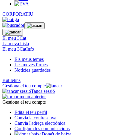
CORPORATIU
El meu 3Cat
La meva llista
El meu 3CatInfo
Els meus temes
Les meves firmes
Notícies guardades
Butlletins
Gestiona el teu compte
Tanca sessió
Gestiona el teu compte
Edita el teu perfil
Canvia la contrasenya
Canvia l'adreça electrònica
Configura les comunicacions
Dona't de baixa