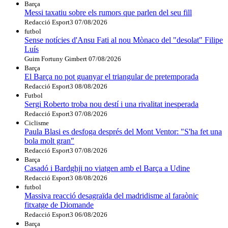
Barça
Messi taxatiu sobre els rumors que parlen del seu fill
Redacció Esport3
07/08/2026
futbol
Sense notícies d'Ansu Fati al nou Mònaco del "desolat" Filipe
Luís
Guim Fortuny Gimbert
07/08/2026
Barça
El Barça no pot guanyar el triangular de pretemporada
Redacció Esport3
08/08/2026
Futbol
Sergi Roberto troba nou destí i una rivalitat inesperada
Redacció Esport3
07/08/2026
Ciclisme
Paula Blasi es desfoga després del Mont Ventor: "S'ha fet una
bola molt gran"
Redacció Esport3
07/08/2026
Barça
Casadó i Bardghji no viatgen amb el Barça a Udine
Redacció Esport3
08/08/2026
futbol
Massiva reacció desagraïda del madridisme al faraònic
fitxatge de Diomande
Redacció Esport3
06/08/2026
Barça