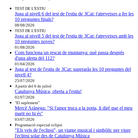
TEST DE L'ESTIU
Juga al nivell 6 del test de l'estiu de 3Cat: t'atreveixes a fer les
10 preguntes finals?
08/08/2026
TEST DE L'ESTIU
Juga al nivell 5 del test de l'estiu de 3Cat: t'atreveixes amb les
10 preguntes noves?
01/08/2026
Com funciona un rescat de muntanya: què passa després
d'una alerta del 112?
01/04/2026
Juga al test de l'estiu de 3Cat: superaràs les 10 preguntes del
nivell 4?
25/07/2026
A partir del 6 de juliol
Catalunya Música, oberta a l'estiu!
02/07/2026
"El suplement"
Mercè Arànega: "Si l'amor truca a la porta, li diré que el meu
marit no hi és"
03/07/2026
Programació especial eclipsi
"Els vels de l'eclipsi", un viatge musical i simbòlic per viure
l'eclipsi solar des de Catalunya Música