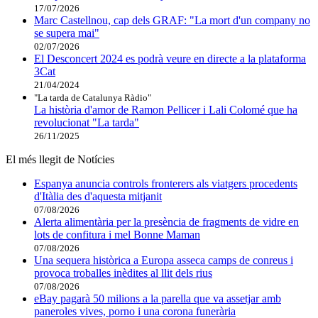
17/07/2026
Marc Castellnou, cap dels GRAF: "La mort d'un company no
se supera mai"
02/07/2026
El Desconcert 2024 es podrà veure en directe a la plataforma
3Cat
21/04/2024
"La tarda de Catalunya Ràdio"
La història d'amor de Ramon Pellicer i Lali Colomé que ha
revolucionat "La tarda"
26/11/2025
El més llegit de Notícies
Espanya anuncia controls fronterers als viatgers procedents
d'Itàlia des d'aquesta mitjanit
07/08/2026
Alerta alimentària per la presència de fragments de vidre en
lots de confitura i mel Bonne Maman
07/08/2026
Una sequera històrica a Europa asseca camps de conreus i
provoca troballes inèdites al llit dels rius
07/08/2026
eBay pagarà 50 milions a la parella que va assetjar amb
paneroles vives, porno i una corona funerària