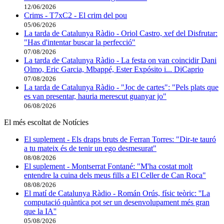
12/06/2026
Crims - T7xC2 - El crim del pou
05/06/2026
La tarda de Catalunya Ràdio - Oriol Castro, xef del Disfrutar:
"Has d'intentar buscar la perfecció"
07/08/2026
La tarda de Catalunya Ràdio - La festa on van coincidir Dani
Olmo, Eric Garcia, Mbappé, Ester Expósito i... DiCaprio
07/08/2026
La tarda de Catalunya Ràdio - "Joc de cartes": "Pels plats que
es van presentar, hauria merescut guanyar jo"
06/08/2026
El més escoltat de Notícies
El suplement - Els draps bruts de Ferran Torres: "Dir-te tauró
a tu mateix és de tenir un ego desmesurat"
08/08/2026
El suplement - Montserrat Fontané: "M'ha costat molt
entendre la cuina dels meus fills a El Celler de Can Roca"
08/08/2026
El matí de Catalunya Ràdio - Román Orús, físic teòric: ''La
computació quàntica pot ser un desenvolupament més gran
que la IA''
05/08/2026