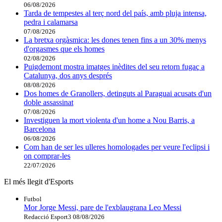
06/08/2026
Tarda de tempestes al terç nord del país, amb pluja intensa,
pedra i calamarsa
07/08/2026
La bretxa orgàsmica: les dones tenen fins a un 30% menys
d'orgasmes que els homes
02/08/2026
Puigdemont mostra imatges inèdites del seu retorn fugaç a
Catalunya, dos anys després
08/08/2026
Dos homes de Granollers, detinguts al Paraguai acusats d'un
doble assassinat
07/08/2026
Investiguen la mort violenta d'un home a Nou Barris, a
Barcelona
06/08/2026
Com han de ser les ulleres homologades per veure l'eclipsi i
on comprar-les
22/07/2026
El més llegit d'Esports
Futbol
Mor Jorge Messi, pare de l'exblaugrana Leo Messi
Redacció Esport3
08/08/2026