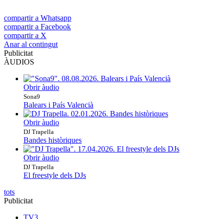
compartir a Whatsapp
compartir a Facebook
compartir a X
Anar al contingut
Publicitat
ÀUDIOS
Obrir àudio
Sona9
Balears i País Valencià
Obrir àudio
DJ Trapella
Bandes històriques
Obrir àudio
DJ Trapella
El freestyle dels DJs
tots
Publicitat
TV3