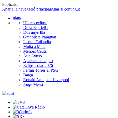
Publicitat
Anar a la navegació principal
Anar al contingut
Itàlia
Ulleres eclipsi
De la Espriella
Dos anys Illa
Granollers Paraguai
Institut Tailàndia
Multa a Meta
Menors Ceuta
Àtic Ayuso
Aparcament agost
Eclipsi solar 2026
Ferran Torres al PSG
Barça
Ronald Araujo al Liverpool
Jorge Messi