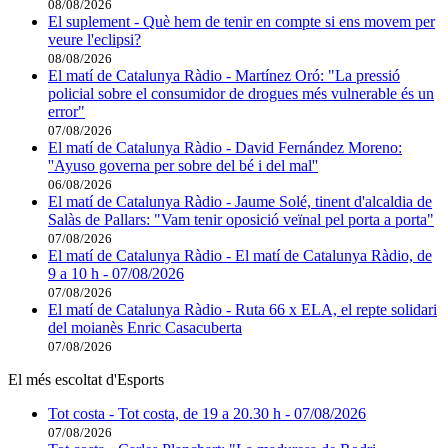
08/08/2026
El suplement - Què hem de tenir en compte si ens movem per
veure l'eclipsi?
08/08/2026
El matí de Catalunya Ràdio - Martínez Oró: "La pressió
policial sobre el consumidor de drogues més vulnerable és un
error"
07/08/2026
El matí de Catalunya Ràdio - David Fernández Moreno:
''Ayuso governa per sobre del bé i del mal''
06/08/2026
El matí de Catalunya Ràdio - Jaume Solé, tinent d'alcaldia de
Salàs de Pallars: "Vam tenir oposició veïnal pel porta a porta"
07/08/2026
El matí de Catalunya Ràdio - El matí de Catalunya Ràdio, de
9 a 10 h - 07/08/2026
07/08/2026
El matí de Catalunya Ràdio - Ruta 66 x ELA, el repte solidari
del moianès Enric Casacuberta
07/08/2026
El més escoltat d'Esports
Tot costa - Tot costa, de 19 a 20.30 h - 07/08/2026
07/08/2026