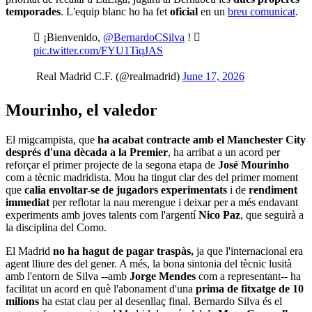
temporades
. L'equip blanc ho ha fet
oficial
en un
breu comunicat
.
 ¡Bienvenido,
@BernardoCSilva
! 
pic.twitter.com/FYU1TiqJAS
 Real Madrid C.F. (@realmadrid)
June 17, 2026
Mourinho, el valedor
El migcampista, que
ha acabat contracte amb el Manchester City
després d'una dècada a la Premier
, ha arribat a un acord per
reforçar el primer projecte de la segona etapa de
José Mourinho
com a tècnic madridista. Mou ha tingut clar des del primer moment
que
calia envoltar-se de jugadors experimentats
i de
rendiment
immediat
per reflotar la nau merengue i deixar per a més endavant
experiments amb joves talents com l'argentí
Nico Paz
, que seguirà a
la disciplina del Como.
El Madrid
no ha hagut de pagar traspàs,
ja que l'internacional era
agent lliure des del gener. A més, la bona sintonia del tècnic lusità
amb l'entorn de Silva --amb
Jorge Mendes
com a representant-- ha
facilitat un acord en què l'abonament d'una
prima de fitxatge de 10
milions
ha estat clau per al desenllaç final. Bernardo Silva és el