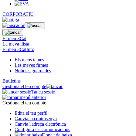
CORPORATIU
El meu 3Cat
La meva llista
El meu 3CatInfo
Els meus temes
Les meves firmes
Notícies guardades
Butlletins
Gestiona el teu compte
Tanca sessió
Gestiona el teu compte
Edita el teu perfil
Canvia la contrasenya
Canvia l'adreça electrònica
Configura les comunicacions
Dona't de baixa