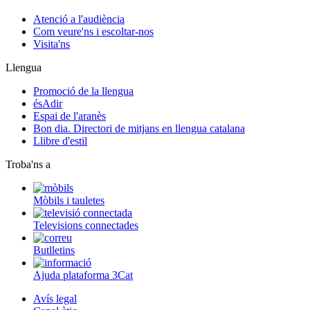
Atenció a l'audiència
Com veure'ns i escoltar-nos
Visita'ns
Llengua
Promoció de la llengua
ésAdir
Espai de l'aranès
Bon dia. Directori de mitjans en llengua catalana
Llibre d'estil
Troba'ns a
Mòbils i tauletes
Televisions connectades
Butlletins
Ajuda plataforma 3Cat
Avís legal