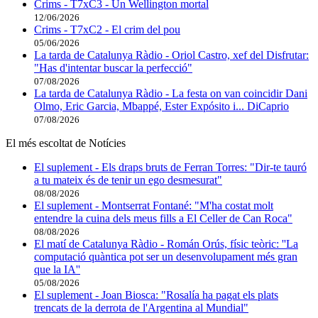
Crims - T7xC3 - Un Wellington mortal
12/06/2026
Crims - T7xC2 - El crim del pou
05/06/2026
La tarda de Catalunya Ràdio - Oriol Castro, xef del Disfrutar:
"Has d'intentar buscar la perfecció"
07/08/2026
La tarda de Catalunya Ràdio - La festa on van coincidir Dani
Olmo, Eric Garcia, Mbappé, Ester Expósito i... DiCaprio
07/08/2026
El més escoltat de Notícies
El suplement - Els draps bruts de Ferran Torres: "Dir-te tauró
a tu mateix és de tenir un ego desmesurat"
08/08/2026
El suplement - Montserrat Fontané: "M'ha costat molt
entendre la cuina dels meus fills a El Celler de Can Roca"
08/08/2026
El matí de Catalunya Ràdio - Román Orús, físic teòric: ''La
computació quàntica pot ser un desenvolupament més gran
que la IA''
05/08/2026
El suplement - Joan Biosca: "Rosalía ha pagat els plats
trencats de la derrota de l'Argentina al Mundial"