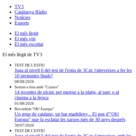
TV3
Catalunya Ràdio
Notícies
Esports
El
més llegit
El
més vist
El
més escoltat
El més llegit de TV3
TEST DE L'ESTIU
Juga al nivell 6 del test de l'estiu de 3Cat: t'atreveixes a fer les
10 preguntes finals?
08/08/2026
Sortim a fora amb "Cuines"
14 receptes de pícnic per menjar a la platja, al parc o al
cinema a la fresca
01/08/2026
Recordem "Oh! Europa"
Un grup de catalans, un bar madrileny... El gag d'"Oh!
Europa" que fa esclatar les xarxes més de 30 anys després
30/07/2026
TEST DE L'ESTIU
Juga al nivell 5 del test de l'estiu de 3Cat: t'atreveixes amb les