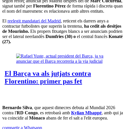
segon reforç anunciat pel Madrid després del de
Marc Cucurella
,
signat també per
Florentino Pérez
de forma ràpida i discreta quan
el nom del maresmenc es relacionava amb altres entitats.
El
reelegit mandatari del Madrid
, reticent els darrers anys a
contractar futbolistes que superin la trentena,
ha cedit als desitjos
de Mourinho.
Els propers fitxatges blancs a ser anunciats podrien
ser el lateral neerlandès
Dumfries (30) o
el central francès
Konaté
(27).
Bernardo Silva
, que aquest dimecres debuta al Mundial 2026
contra l'
RD Congo
,
es retrobarà amb
Kylian Mbappé
, amb qui ja
va coincidir al
Mònaco
abans de fer el salt a l'elit europea.
compartir a Whatsapp