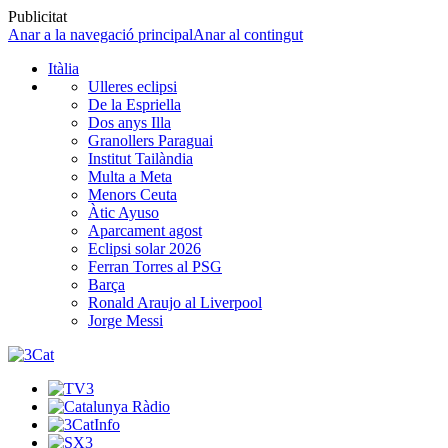
Publicitat
Anar a la navegació principal
Anar al contingut
Itàlia
Ulleres eclipsi
De la Espriella
Dos anys Illa
Granollers Paraguai
Institut Tailàndia
Multa a Meta
Menors Ceuta
Àtic Ayuso
Aparcament agost
Eclipsi solar 2026
Ferran Torres al PSG
Barça
Ronald Araujo al Liverpool
Jorge Messi