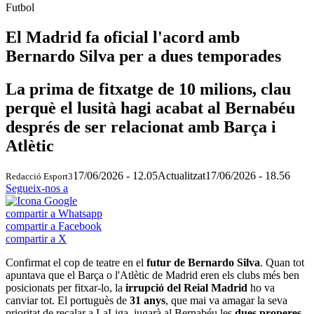
Futbol
El Madrid fa oficial l'acord amb
Bernardo Silva per a dues temporades
La prima de fitxatge de 10 milions, clau
perquè el lusità hagi acabat al Bernabéu
després de ser relacionat amb Barça i
Atlètic
17/06/2026 - 12.05
Actualitzat
17/06/2026 - 18.56
Redacció Esport3
Segueix-nos a
compartir a Whatsapp
compartir a Facebook
compartir a X
Confirmat el cop de teatre en el
futur de Bernardo Silva
. Quan tot
apuntava que el Barça o l'Atlètic de Madrid eren els clubs més ben
posicionats per fitxar-lo, la
irrupció del Reial Madrid
ho va
canviar tot. El portuguès de
31 anys
, que mai va amagar la seva
prioritat de recalar a LaLiga, jugarà al Bernabéu les
dues properes