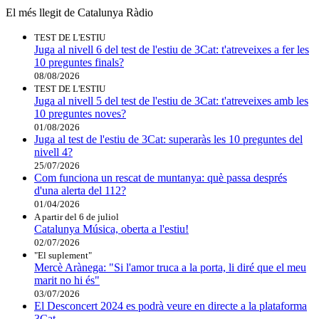
El més llegit de Catalunya Ràdio
TEST DE L'ESTIU
Juga al nivell 6 del test de l'estiu de 3Cat: t'atreveixes a fer les
10 preguntes finals?
08/08/2026
TEST DE L'ESTIU
Juga al nivell 5 del test de l'estiu de 3Cat: t'atreveixes amb les
10 preguntes noves?
01/08/2026
Juga al test de l'estiu de 3Cat: superaràs les 10 preguntes del
nivell 4?
25/07/2026
Com funciona un rescat de muntanya: què passa després
d'una alerta del 112?
01/04/2026
A partir del 6 de juliol
Catalunya Música, oberta a l'estiu!
02/07/2026
"El suplement"
Mercè Arànega: "Si l'amor truca a la porta, li diré que el meu
marit no hi és"
03/07/2026
El Desconcert 2024 es podrà veure en directe a la plataforma
3Cat