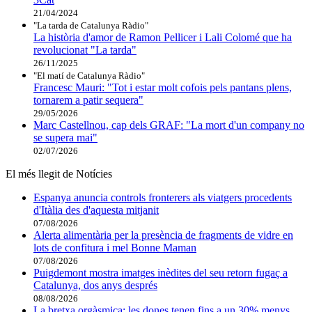
21/04/2024
"La tarda de Catalunya Ràdio"
La història d'amor de Ramon Pellicer i Lali Colomé que ha
revolucionat "La tarda"
26/11/2025
"El matí de Catalunya Ràdio"
Francesc Mauri: "Tot i estar molt cofois pels pantans plens,
tornarem a patir sequera"
29/05/2026
Marc Castellnou, cap dels GRAF: "La mort d'un company no
se supera mai"
02/07/2026
El més llegit de Notícies
Espanya anuncia controls fronterers als viatgers procedents
d'Itàlia des d'aquesta mitjanit
07/08/2026
Alerta alimentària per la presència de fragments de vidre en
lots de confitura i mel Bonne Maman
07/08/2026
Puigdemont mostra imatges inèdites del seu retorn fugaç a
Catalunya, dos anys després
08/08/2026
La bretxa orgàsmica: les dones tenen fins a un 30% menys