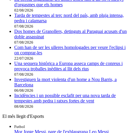
d'orgasmes que els homes
02/08/2026
Tarda de tempestes al terç nord del país, amb pluja intensa,
pedra i calamarsa
07/08/2026
Dos homes de Granollers, detinguts al Paraguai acusats d'un
doble assassinat
07/08/2026
Com han de ser les ulleres homologades per veure l'eclipsi i
on comprar-les
22/07/2026
Una sequera històrica a Europa asseca camps de conreus i
provoca troballes inèdites al llit dels rius
07/08/2026
Investiguen la mort violenta d'un home a Nou Barris, a
Barcelona
06/08/2026
Incidències i un possible esclafit per una nova tarda de
tempestes amb pedra i ratxes fortes de vent
08/08/2026
El més llegit d'Esports
Futbol
Mor Jorge Messi, pare de l'exblaugrana Leo Messi