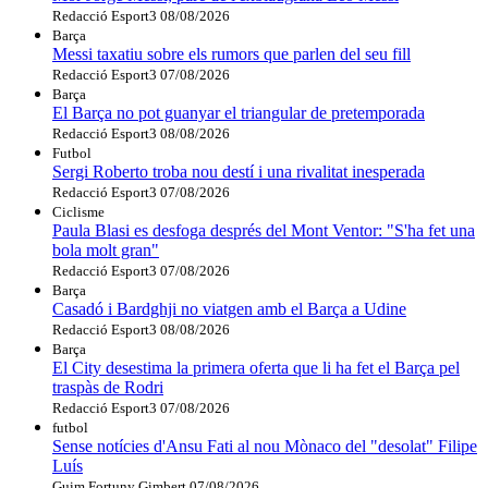
Redacció Esport3
08/08/2026
Barça
Messi taxatiu sobre els rumors que parlen del seu fill
Redacció Esport3
07/08/2026
Barça
El Barça no pot guanyar el triangular de pretemporada
Redacció Esport3
08/08/2026
Futbol
Sergi Roberto troba nou destí i una rivalitat inesperada
Redacció Esport3
07/08/2026
Ciclisme
Paula Blasi es desfoga després del Mont Ventor: "S'ha fet una
bola molt gran"
Redacció Esport3
07/08/2026
Barça
Casadó i Bardghji no viatgen amb el Barça a Udine
Redacció Esport3
08/08/2026
Barça
El City desestima la primera oferta que li ha fet el Barça pel
traspàs de Rodri
Redacció Esport3
07/08/2026
futbol
Sense notícies d'Ansu Fati al nou Mònaco del "desolat" Filipe
Luís
Guim Fortuny Gimbert
07/08/2026