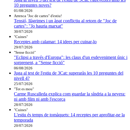
10 preguntes noves?
01/08/2026
Arrenca "Joc de cartes" d'estiu!
Tensió, llàgrimes i un àpat conflictiu al retorn de "Joc de
cartes": "Jo hauria marxat"
30/07/2026
"Cuines"
Receptes amb calamar: 14 idees per cuinar-lo
29/07/2026
"Sense ficció"
"Eclipsi a través d'Europa": les claus d'un esdeveniment únic i
sorprenent, a "Sense ficció"
06/08/2026
Juga al test de l'estiu de 3Cat: superaràs les 10 preguntes del
nivell 4?
25/07/2026
"Tot es mou"
Carme Ruscalleda explica com guardar la síndria a la nevera:
ni amb film ni amb l'escorça
28/07/2026
"Cuines"
L'estiu és temps de tomàquets: 14 receptes per aprofitar-ne la
temporada
20/07/2026