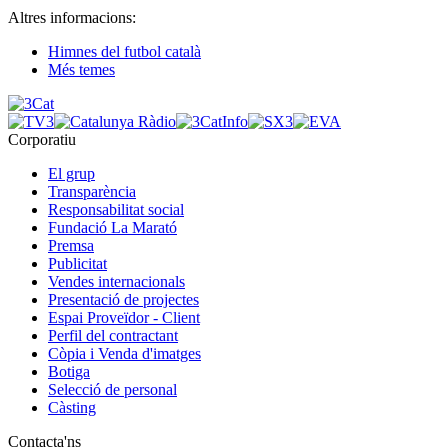
Altres informacions:
Himnes del futbol català
Més temes
Corporatiu
El grup
Transparència
Responsabilitat social
Fundació La Marató
Premsa
Publicitat
Vendes internacionals
Presentació de projectes
Espai Proveïdor - Client
Perfil del contractant
Còpia i Venda d'imatges
Botiga
Selecció de personal
Càsting
Contacta'ns