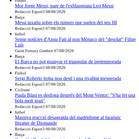
Futbol
Mor Jorge Messi, pare de l'exblaugrana Leo Messi
Redacció Esport3
08/08/2026
Barça
Messi taxatiu sobre els rumors que parlen del seu fill
Redacció Esport3
07/08/2026
futbol
Sense notícies d'Ansu Fati al nou Mònaco del "desolat" Filipe
Luís
Guim Fortuny Gimbert
07/08/2026
Barça
El Barça no pot guanyar el triangular de pretemporada
Redacció Esport3
08/08/2026
Futbol
Sergi Roberto troba nou destí i una rivalitat inesperada
Redacció Esport3
07/08/2026
Ciclisme
Paula Blasi es desfoga després del Mont Ventor: "S'ha fet una
bola molt gran"
Redacció Esport3
07/08/2026
futbol
Massiva reacció desagraïda del madridisme al faraònic
fitxatge de Diomande
Redacció Esport3
06/08/2026
Barça