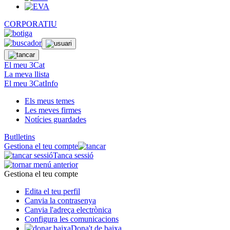
CORPORATIU
El meu 3Cat
La meva llista
El meu 3CatInfo
Els meus temes
Les meves firmes
Notícies guardades
Butlletins
Gestiona el teu compte
Tanca sessió
Gestiona el teu compte
Edita el teu perfil
Canvia la contrasenya
Canvia l'adreça electrònica
Configura les comunicacions
Dona't de baixa