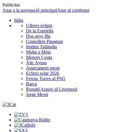
Publicitat
Anar a la navegació principal
Anar al contingut
Itàlia
Ulleres eclipsi
De la Espriella
Dos anys Illa
Granollers Paraguai
Institut Tailàndia
Multa a Meta
Menors Ceuta
Àtic Ayuso
Aparcament agost
Eclipsi solar 2026
Ferran Torres al PSG
Barça
Ronald Araujo al Liverpool
Jorge Messi