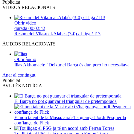
Publicitat
VÍDEOS RELACIONATS
Obrir vídeo
durada
00:02:42
Resum del Vila-real-Alabès (3-0) / Lliga / J13
ÀUDIOS RELACIONATS
Obrir àudio
Ilias Akhomach: "Deixar el Barça és dur, però ho necessitava"
Anar al contingut
Publicitat
AVUI ÉS NOTÍCIA
El Barça no pot guanyar el triangular de pretemporada
El nou talent de la Masia: així s'ha guanyat Jordi Pesquer la
confiança de Flick
Tot lligat: el PSG ja té un acord amb Ferran Torres