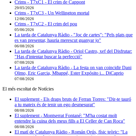
Crims - T7xC1 - El crim de Cappont
29/05/2026
Crims - T7xC3 - Un Wellington mortal
12/06/2026
Crims - T7xC2 - El crim del pou
05/06/2026
La tarda de Catalunya Ràdio - "Joc de cartes": "Pels plats que
es van presentar, hauria merescut guanyar jo"
06/08/2026
La tarda de Catalunya Ràdio - Oriol Castro, xef del Disfrutar:
"Has d'intentar buscar la perfecció"
07/08/2026
La tarda de Catalunya Ràdio - La festa on van coincidir Dani
Olmo, Eric Garcia, Mbappé, Ester Expósito i... DiCaprio
07/08/2026
El més escoltat de Notícies
El suplement - Els draps bruts de Ferran Torres: "Dir-te tauró
a tu mateix és de tenir un ego desmesurat"
08/08/2026
El suplement - Montserrat Fontané: "M'ha costat molt
entendre la cuina dels meus fills a El Celler de Can Roca"
08/08/2026
El matí de Catalunya Ràdio - Román Orús, físic teòric: ''La