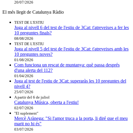
20/07/2026
El més llegit de Catalunya Ràdio
TEST DE L'ESTIU
Juga al nivell 6 del test de l'estiu de 3Cat: t'atreveixes a fer les
10 preguntes finals?
08/08/2026
TEST DE L'ESTIU
Juga al nivell 5 del test de l'estiu de 3Cat: t'atreveixes amb les
10 preguntes noves?
01/08/2026
Com funciona un rescat de muntanya: què passa després
d'una alerta del 112?
01/04/2026
Juga al test de l'estiu de 3Cat: superaràs les 10 preguntes del
nivell 4?
25/07/2026
A partir del 6 de juliol
Catalunya Música, oberta a l'estiu!
02/07/2026
"El suplement"
Mercè Arànega: "Si l'amor truca a la porta, li diré que el meu
marit no hi és"
03/07/2026