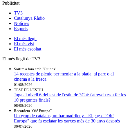
Publicitat
TV3
Catalunya Ràdio
Notícies
Esports
El
més llegit
El
més vist
El
més escoltat
El més llegit de TV3
Sortim a fora amb "Cuines"
14 receptes de pícnic per menjar a la platja, al parc o al
cinema a la fresca
01/08/2026
TEST DE L'ESTIU
Juga al nivell 6 del test de l'estiu de 3Cat: t'atreveixes a fer les
10 preguntes finals?
08/08/2026
Recordem "Oh! Europa"
Un grup de catalans, un bar madrileny... El gag d'"Oh!
Europa" que fa esclatar les xarxes més de 30 anys després
30/07/2026