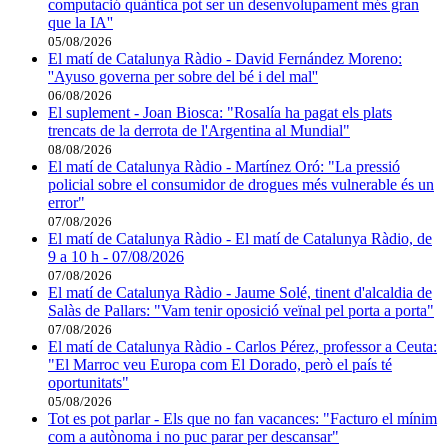
computació quàntica pot ser un desenvolupament més gran
que la IA''
05/08/2026
El matí de Catalunya Ràdio - David Fernández Moreno:
''Ayuso governa per sobre del bé i del mal''
06/08/2026
El suplement - Joan Biosca: "Rosalía ha pagat els plats
trencats de la derrota de l'Argentina al Mundial"
08/08/2026
El matí de Catalunya Ràdio - Martínez Oró: "La pressió
policial sobre el consumidor de drogues més vulnerable és un
error"
07/08/2026
El matí de Catalunya Ràdio - El matí de Catalunya Ràdio, de
9 a 10 h - 07/08/2026
07/08/2026
El matí de Catalunya Ràdio - Jaume Solé, tinent d'alcaldia de
Salàs de Pallars: "Vam tenir oposició veïnal pel porta a porta"
07/08/2026
El matí de Catalunya Ràdio - Carlos Pérez, professor a Ceuta:
"El Marroc veu Europa com El Dorado, però el país té
oportunitats"
05/08/2026
Tot es pot parlar - Els que no fan vacances: "Facturo el mínim
com a autònoma i no puc parar per descansar"