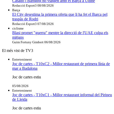
Casadó i Bardghji no viatgen amb el Barça a Udine
Redacció Esport3
08/08/2026
Barça
El City desestima la primera oferta que li ha fet el Barça pel
traspàs de Rodri
Redacció Esport3
07/08/2026
ciclisme
Blasi promet "guerra" mentre la direcció de l'UAE culpa els
mitjans
Guim Fortuny Gimbert
06/08/2026
El més vist de TV3
Entreteniment
Joc de cartes - T10xC2 - Millor restaurant de primera línia de
mar a Badalona
Joc de cartes estiu
05/08/2026
Entreteniment
Joc de cartes - T10xC1 - Millor restaurant informal del Pirineu
de Lleida
Joc de cartes estiu