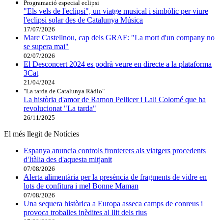
Programació especial eclipsi
"Els vels de l'eclipsi", un viatge musical i simbòlic per viure
l'eclipsi solar des de Catalunya Música
17/07/2026
Marc Castellnou, cap dels GRAF: "La mort d'un company no
se supera mai"
02/07/2026
El Desconcert 2024 es podrà veure en directe a la plataforma
3Cat
21/04/2024
"La tarda de Catalunya Ràdio"
La història d'amor de Ramon Pellicer i Lali Colomé que ha
revolucionat "La tarda"
26/11/2025
El més llegit de Notícies
Espanya anuncia controls fronterers als viatgers procedents
d'Itàlia des d'aquesta mitjanit
07/08/2026
Alerta alimentària per la presència de fragments de vidre en
lots de confitura i mel Bonne Maman
07/08/2026
Una sequera històrica a Europa asseca camps de conreus i
provoca troballes inèdites al llit dels rius