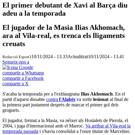
El primer debutant de Xavi al Barça diu
adeu a la temporada
El jugador de la Masia Ilias Akhomach,
ara al Vila-real, es trenca els lligaments
creuats
10/11/2024 - 13.33
Actualitzat
10/11/2024 - 13.41
Redacció Esport3
Segueix-nos a
compartir a Whatsapp
compartir a Facebook
compartir a X
S'acaba la temporada per a l'exblaugrana
Ilias Akhomach
. En el
partit d'aquest dissabte
contra
l'Alabès
va sortir
lesionat
al final de
la primera part justament després de marcar el primer gol dels
groguets.
El jugador, format a la Masia, va néixer als Hostalets de Pierola, el
2004, i juga d'internacional amb el Marroc.
Va arribar al Vila-real la
temporada passada
i s'havia consolidat a l'onze titular de Marcelino.