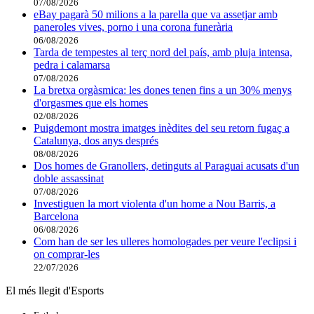
07/08/2026
eBay pagarà 50 milions a la parella que va assetjar amb
paneroles vives, porno i una corona funerària
06/08/2026
Tarda de tempestes al terç nord del país, amb pluja intensa,
pedra i calamarsa
07/08/2026
La bretxa orgàsmica: les dones tenen fins a un 30% menys
d'orgasmes que els homes
02/08/2026
Puigdemont mostra imatges inèdites del seu retorn fugaç a
Catalunya, dos anys després
08/08/2026
Dos homes de Granollers, detinguts al Paraguai acusats d'un
doble assassinat
07/08/2026
Investiguen la mort violenta d'un home a Nou Barris, a
Barcelona
06/08/2026
Com han de ser les ulleres homologades per veure l'eclipsi i
on comprar-les
22/07/2026
El més llegit d'Esports