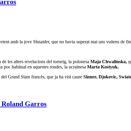
 veient amb la jove Shnaider, que no havia superat mai uns vuitens de fin
 de les altres revelacions del torneig, la polonesa
Maja Chwalinska,
qu
sta poc habitual en aquestes rondes, la ucraïnesa
Marta Kostyuk.
ó del Grand Slam francès, que ja ha vist caure
Sinner, Djokovic, Swiat