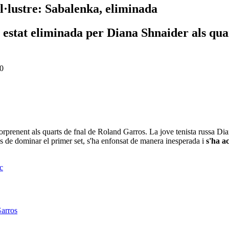
l·lustre: Sabalenka, eliminada
estat eliminada per Diana Shnaider als quar
30
rprenent als quarts de fnal de Roland Garros. La jove tenista russa Di
és de dominar el primer set, s'ha enfonsat de manera inesperada i
s'ha a
c