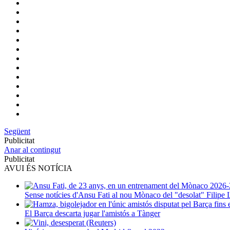
Següent
Publicitat
Anar al contingut
Publicitat
AVUI ÉS NOTÍCIA
Sense notícies d'Ansu Fati al nou Mònaco del "desolat" Filipe 
El Barça descarta jugar l'amistós a Tànger