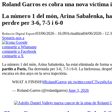
Roland Garros es cobra una nova víctima i
La número 1 del món, Arina Sabalenka, ha 
perdre per 3-6, 7-5 i 6-0
03/06/2026 - 16.09
Actualitzat
04/06/2026 - 12.
Redaccio Digital Esport3
Segueix-nos a
compartir a Whatsapp
compartir a Facebook
compartir a X
La número 1 del món, Arina Sabalenka, ha estat eliminada de forma so
partits a París,
l'ha derrotada per 3-6, 7-5 i 6-0. La bielorussa, despr
encaixa en dos anys en la seva trajectòria.
WHAT A FINISH!
#RolandGarros
pic.twitter.com/CTwzs0sAu
— Roland-Garros (@rolandgarros)
June 3, 2026