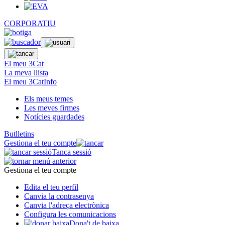
CORPORATIU
El meu 3Cat
La meva llista
El meu 3CatInfo
Els meus temes
Les meves firmes
Notícies guardades
Butlletins
Gestiona el teu compte
Tanca sessió
Gestiona el teu compte
Edita el teu perfil
Canvia la contrasenya
Canvia l'adreça electrònica
Configura les comunicacions
Dona't de baixa