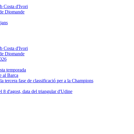
e de Diomande
tjans
e de Diomande
e al Barça