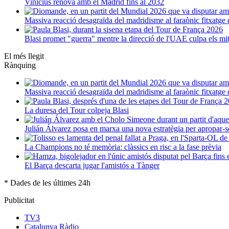
Vinícius renova amb el Madrid fins al 2032
Massiva reacció desagraïda del madridisme al faraònic fitxatg
Blasi promet "guerra" mentre la direcció de l'UAE culpa els mi
El més llegit
Rànquing
Massiva reacció desagraïda del madridisme al faraònic fitxatg
La duresa del Tour colpeja Blasi
Julián Álvarez posa en marxa una nova estratègia per apropar-s
La Champions no té memòria: clàssics en risc a la fase prèvia
El Barça descarta jugar l'amistós a Tànger
* Dades de les últimes 24h
Publicitat
TV3
Catalunya Ràdio