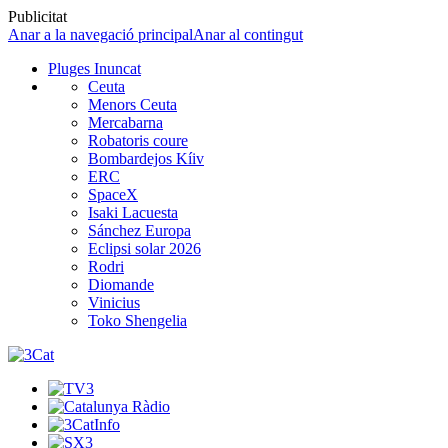
Publicitat
Anar a la navegació principal
Anar al contingut
Pluges Inuncat
Ceuta
Menors Ceuta
Mercabarna
Robatoris coure
Bombardejos Kíiv
ERC
SpaceX
Isaki Lacuesta
Sánchez Europa
Eclipsi solar 2026
Rodri
Diomande
Vinicius
Toko Shengelia