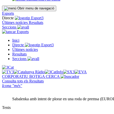
Obrir menu de navegació
Esports
Directe
Últimes notícies
Resultats
Seccions
Esports
Inici
Directe
Últimes notícies
Resultats
Seccions
CORPORATIU
BOTIGA
CERCA
Consulta tots els
Resultats
Icona "més"
Sabalenka amb intent de plorar en una roda de premsa (EU
Tenis