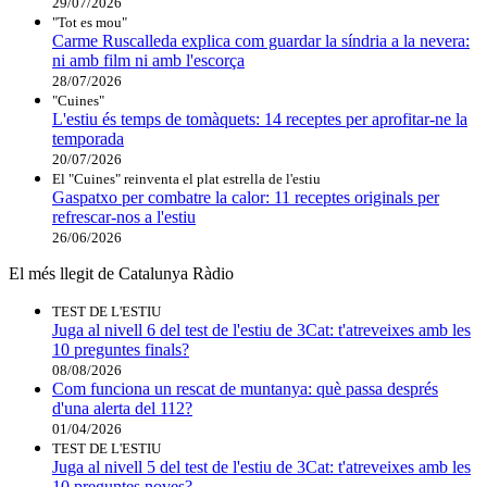
29/07/2026
"Tot es mou"
Carme Ruscalleda explica com guardar la síndria a la nevera:
ni amb film ni amb l'escorça
28/07/2026
"Cuines"
L'estiu és temps de tomàquets: 14 receptes per aprofitar-ne la
temporada
20/07/2026
El "Cuines" reinventa el plat estrella de l'estiu
Gaspatxo per combatre la calor: 11 receptes originals per
refrescar-nos a l'estiu
26/06/2026
El més llegit de Catalunya Ràdio
TEST DE L'ESTIU
Juga al nivell 6 del test de l'estiu de 3Cat: t'atreveixes amb les
10 preguntes finals?
08/08/2026
Com funciona un rescat de muntanya: què passa després
d'una alerta del 112?
01/04/2026
TEST DE L'ESTIU
Juga al nivell 5 del test de l'estiu de 3Cat: t'atreveixes amb les
10 preguntes noves?