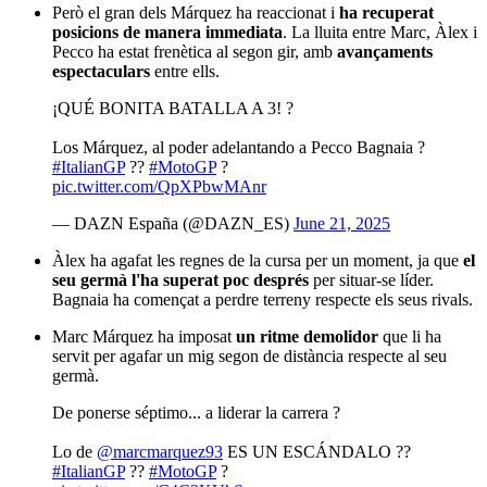
Però el gran dels Márquez ha reaccionat i
ha recuperat
posicions de manera immediata
. La lluita entre Marc, Àlex i
Pecco ha estat frenètica al segon gir, amb
avançaments
espectaculars
entre ells.
¡QUÉ BONITA BATALLA A 3! ?
Los Márquez, al poder adelantando a Pecco Bagnaia ?
#ItalianGP
??
#MotoGP
?
pic.twitter.com/QpXPbwMAnr
— DAZN España (@DAZN_ES)
June 21, 2025
Àlex ha agafat les regnes de la cursa per un moment, ja que
el
seu germà l'ha superat poc després
per situar-se líder.
Bagnaia ha començat a perdre terreny respecte els seus rivals.
Marc Márquez ha imposat
un ritme demolidor
que li ha
servit per agafar un mig segon de distància respecte al seu
germà.
De ponerse séptimo... a liderar la carrera ?
Lo de
@marcmarquez93
ES UN ESCÁNDALO ??
#ItalianGP
??
#MotoGP
?