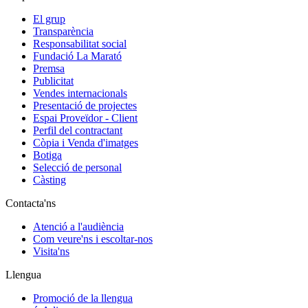
El grup
Transparència
Responsabilitat social
Fundació La Marató
Premsa
Publicitat
Vendes internacionals
Presentació de projectes
Espai Proveïdor - Client
Perfil del contractant
Còpia i Venda d'imatges
Botiga
Selecció de personal
Càsting
Contacta'ns
Atenció a l'audiència
Com veure'ns i escoltar-nos
Visita'ns
Llengua
Promoció de la llengua