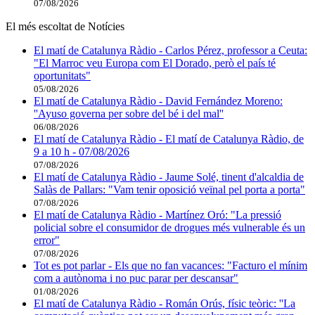
07/08/2026
El més escoltat de Notícies
El matí de Catalunya Ràdio - Carlos Pérez, professor a Ceuta:
"El Marroc veu Europa com El Dorado, però el país té
oportunitats"
05/08/2026
El matí de Catalunya Ràdio - David Fernández Moreno:
''Ayuso governa per sobre del bé i del mal''
06/08/2026
El matí de Catalunya Ràdio - El matí de Catalunya Ràdio, de
9 a 10 h - 07/08/2026
07/08/2026
El matí de Catalunya Ràdio - Jaume Solé, tinent d'alcaldia de
Salàs de Pallars: "Vam tenir oposició veïnal pel porta a porta"
07/08/2026
El matí de Catalunya Ràdio - Martínez Oró: "La pressió
policial sobre el consumidor de drogues més vulnerable és un
error"
07/08/2026
Tot es pot parlar - Els que no fan vacances: "Facturo el mínim
com a autònoma i no puc parar per descansar"
01/08/2026
El matí de Catalunya Ràdio - Román Orús, físic teòric: ''La