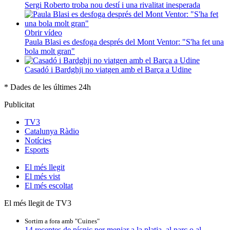
Sergi Roberto troba nou destí i una rivalitat inesperada
Obrir vídeo
Paula Blasi es desfoga després del Mont Ventor: "S'ha fet una
bola molt gran"
Casadó i Bardghji no viatgen amb el Barça a Udine
* Dades de les últimes 24h
Publicitat
TV3
Catalunya Ràdio
Notícies
Esports
El
més llegit
El
més vist
El
més escoltat
El més llegit de TV3
Sortim a fora amb "Cuines"
14 receptes de pícnic per menjar a la platja, al parc o al