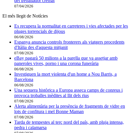
del treballador cremat
07/04/2026
El més llegit de Notícies
Es recupera la normalitat en carreteres i vies afectades per les
pluges torrencials de dijous
06/08/2026
Espanya anuncia controls fronterers als viatgers procedents
d'Itàlia des d'aquesta mitjanit
07/08/2026
eBay pagarà 50 milions a la parella que va assetjar amb
paneroles vives, porno i una corona funerària
06/08/2026
Investiguen la mort violenta d'un home a Nou Barris, a
Barcelona
06/08/2026
Una sequera històrica a Europa asseca camps de conreus i
provoca troballes inèdites al llit dels rius
07/08/2026
Alerta alimentària per la presència de fragments de vidre en
lots de confitura i mel Bonne Maman
07/08/2026
Tarda de tempestes al terç nord del país, amb pluja intensa,
pedra i calamarsa