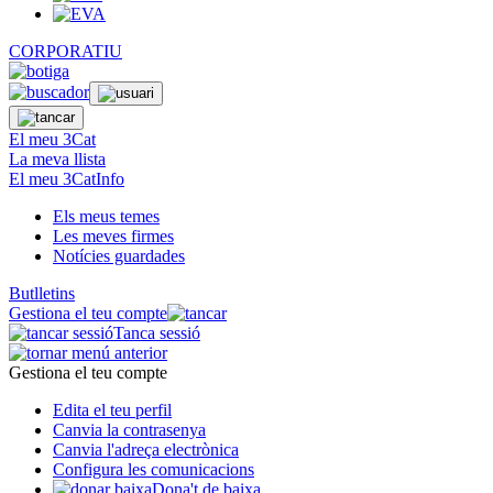
CORPORATIU
El meu 3Cat
La meva llista
El meu 3CatInfo
Els meus temes
Les meves firmes
Notícies guardades
Butlletins
Gestiona el teu compte
Tanca sessió
Gestiona el teu compte
Edita el teu perfil
Canvia la contrasenya
Canvia l'adreça electrònica
Configura les comunicacions
Dona't de baixa