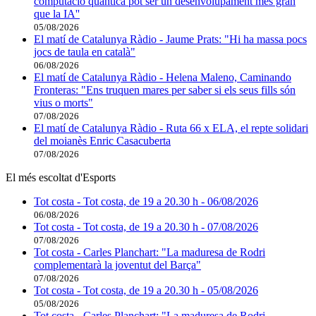
computació quàntica pot ser un desenvolupament més gran
que la IA''
05/08/2026
El matí de Catalunya Ràdio - Jaume Prats: "Hi ha massa pocs
jocs de taula en català"
06/08/2026
El matí de Catalunya Ràdio - Helena Maleno, Caminando
Fronteras: "Ens truquen mares per saber si els seus fills són
vius o morts"
07/08/2026
El matí de Catalunya Ràdio - Ruta 66 x ELA, el repte solidari
del moianès Enric Casacuberta
07/08/2026
El més escoltat d'Esports
Tot costa - Tot costa, de 19 a 20.30 h - 06/08/2026
06/08/2026
Tot costa - Tot costa, de 19 a 20.30 h - 07/08/2026
07/08/2026
Tot costa - Carles Planchart: "La maduresa de Rodri
complementarà la joventut del Barça"
07/08/2026
Tot costa - Tot costa, de 19 a 20.30 h - 05/08/2026
05/08/2026
Tot costa - Carles Planchart: "La maduresa de Rodri