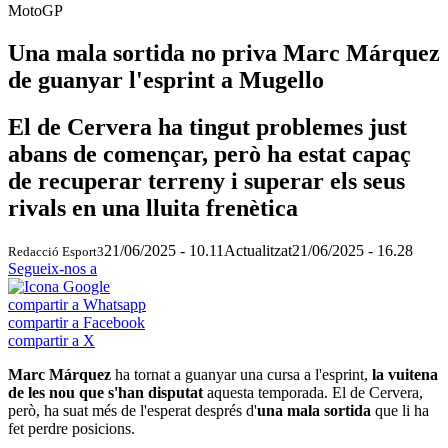
MotoGP
Una mala sortida no priva Marc Márquez
de guanyar l'esprint a Mugello
El de Cervera ha tingut problemes just
abans de començar, però ha estat capaç
de recuperar terreny i superar els seus
rivals en una lluita frenètica
21/06/2025 - 10.11
Actualitzat
21/06/2025 - 16.28
Redacció Esport3
Segueix-nos a
compartir a Whatsapp
compartir a Facebook
compartir a X
Marc Márquez
ha tornat a guanyar una cursa a l'esprint,
la vuitena
de les nou que s'han disputat
aquesta temporada. El de Cervera,
però, ha suat més de l'esperat després d'
una mala sortida
que li ha
fet perdre posicions.