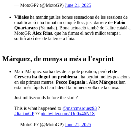
— MotoGP? (@MotoGP)
June 21, 2025
Viñales
ha mantingut les bones sensacions de les sessions de
qualificació i ha firmat un cinquè lloc, just darrere de
Fabio
Quartararo
(Yamaha). Bona actuació també de l'altre català a
MotoGP,
Àlex Rins,
que ha firmat el novè millor temps i
sortirà així des de la tercera línia.
Márquez, de menys a més a l'esprint
Marc Márquez sortia des de la pole position, però
el de
Cervera ha tingut un problema
i ha perdut moltes posicions
en els primers metres.
Pecco Bagnaia
i
Àlex Márquez
han
estat més ràpids i han liderat la primera volta de la cursa.
Just milliseconds before the start ?
This is what happened to
@marcmarquez93
?
#ItalianGP
??
pic.twitter.com/iUd0x46N1S
— MotoGP? (@MotoGP)
June 21, 2025