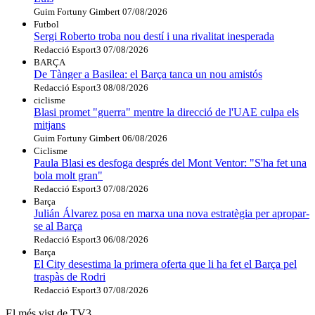
Guim Fortuny Gimbert
07/08/2026
Futbol
Sergi Roberto troba nou destí i una rivalitat inesperada
Redacció Esport3
07/08/2026
BARÇA
De Tànger a Basilea: el Barça tanca un nou amistós
Redacció Esport3
08/08/2026
ciclisme
Blasi promet "guerra" mentre la direcció de l'UAE culpa els
mitjans
Guim Fortuny Gimbert
06/08/2026
Ciclisme
Paula Blasi es desfoga després del Mont Ventor: "S'ha fet una
bola molt gran"
Redacció Esport3
07/08/2026
Barça
Julián Álvarez posa en marxa una nova estratègia per apropar-
se al Barça
Redacció Esport3
06/08/2026
Barça
El City desestima la primera oferta que li ha fet el Barça pel
traspàs de Rodri
Redacció Esport3
07/08/2026
El més vist de TV3