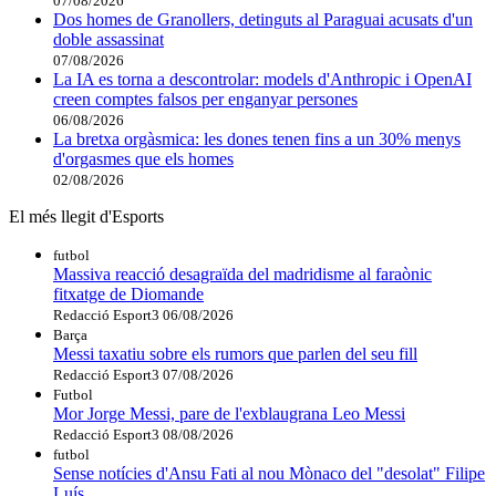
07/08/2026
Dos homes de Granollers, detinguts al Paraguai acusats d'un
doble assassinat
07/08/2026
La IA es torna a descontrolar: models d'Anthropic i OpenAI
creen comptes falsos per enganyar persones
06/08/2026
La bretxa orgàsmica: les dones tenen fins a un 30% menys
d'orgasmes que els homes
02/08/2026
El més llegit d'Esports
futbol
Massiva reacció desagraïda del madridisme al faraònic
fitxatge de Diomande
Redacció Esport3
06/08/2026
Barça
Messi taxatiu sobre els rumors que parlen del seu fill
Redacció Esport3
07/08/2026
Futbol
Mor Jorge Messi, pare de l'exblaugrana Leo Messi
Redacció Esport3
08/08/2026
futbol
Sense notícies d'Ansu Fati al nou Mònaco del "desolat" Filipe
Luís