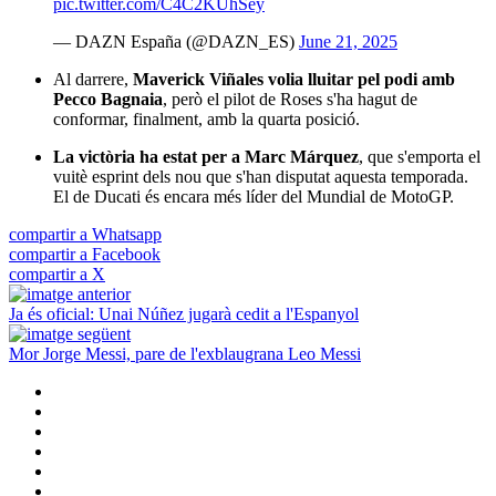
pic.twitter.com/C4C2KUhSey
— DAZN España (@DAZN_ES)
June 21, 2025
Al darrere,
Maverick Viñales volia lluitar pel podi amb
Pecco Bagnaia
, però el pilot de Roses s'ha hagut de
conformar, finalment, amb la quarta posició.
La victòria ha estat per a Marc Márquez
, que s'emporta el
vuitè esprint dels nou que s'han disputat aquesta temporada.
El de Ducati és encara més líder del Mundial de MotoGP.
compartir a Whatsapp
compartir a Facebook
compartir a X
Ja és oficial: Unai Núñez jugarà cedit a l'Espanyol
Mor Jorge Messi, pare de l'exblaugrana Leo Messi