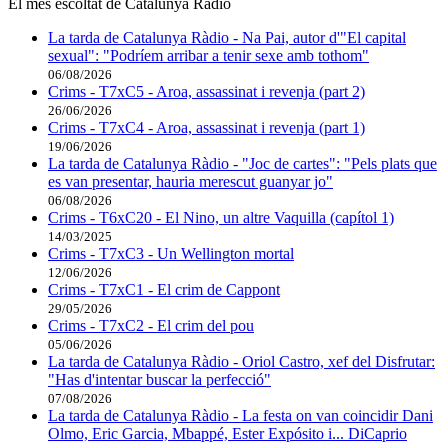
El més escoltat de Catalunya Ràdio
La tarda de Catalunya Ràdio - Na Pai, autor d'"El capital
sexual": "Podríem arribar a tenir sexe amb tothom"
06/08/2026
Crims - T7xC5 - Aroa, assassinat i revenja (part 2)
26/06/2026
Crims - T7xC4 - Aroa, assassinat i revenja (part 1)
19/06/2026
La tarda de Catalunya Ràdio - "Joc de cartes": "Pels plats que
es van presentar, hauria merescut guanyar jo"
06/08/2026
Crims - T6xC20 - El Nino, un altre Vaquilla (capítol 1)
14/03/2025
Crims - T7xC3 - Un Wellington mortal
12/06/2026
Crims - T7xC1 - El crim de Cappont
29/05/2026
Crims - T7xC2 - El crim del pou
05/06/2026
La tarda de Catalunya Ràdio - Oriol Castro, xef del Disfrutar:
"Has d'intentar buscar la perfecció"
07/08/2026
La tarda de Catalunya Ràdio - La festa on van coincidir Dani
Olmo, Eric Garcia, Mbappé, Ester Expósito i... DiCaprio