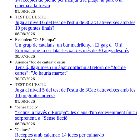
cinema a la fresca
01/08/2026
TEST DE L'ESTIU
Juga al nivell 6 del test de l'estiu de 3Cat: t'atreveixes amb les
10 preguntes finals?
08/08/2026
Recordem "Oh! Europa"
Un grup de catalans, un bar madrileny... El gag d'"Oh!
Europa" que fa esclatar les xarxes més de 30 anys després
30/07/2026
Arrenca "Joc de cartes" d'estiu!
Tensió, llàgrimes i un àpat conflictiu al retorn de "Joc de
cartes": "Jo hauria marxat"
30/07/2026
TEST DE L'ESTIU
Juga al nivell 5 del test de l'estiu de 3Cat: t'atreveixes amb les
10 preguntes noves?
01/08/2026
"Sense ficció"
"Eclipsi a través d'Europa": les claus d'un esdeveniment únic i
sorprenent, a "Sense ficció"
06/08/2026
"Cuines"
Receptes amb calamar: 14 idees per cuinar-lo