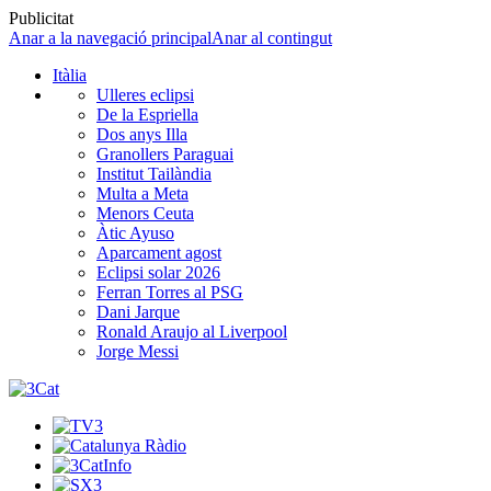
Publicitat
Anar a la navegació principal
Anar al contingut
Itàlia
Ulleres eclipsi
De la Espriella
Dos anys Illa
Granollers Paraguai
Institut Tailàndia
Multa a Meta
Menors Ceuta
Àtic Ayuso
Aparcament agost
Eclipsi solar 2026
Ferran Torres al PSG
Dani Jarque
Ronald Araujo al Liverpool
Jorge Messi