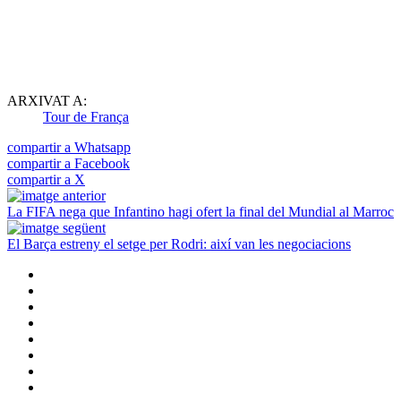
ARXIVAT A:
Tour de França
compartir a Whatsapp
compartir a Facebook
compartir a X
La FIFA nega que Infantino hagi ofert la final del Mundial al Marroc
El Barça estreny el setge per Rodri: així van les negociacions