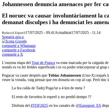
Johannessen denuncia amenaces per fer c
El noruec va causar involuntàriament la cai
demanat disculpes i ha denunciat les amen
17/07/2025 - 09.41
Actualitzat
17/07/2025 - 11.14
Redacció Esport3
Segueix-nos a
compartir a Whatsapp
compartir a Facebook
compartir a X
L'onzena etapa del
Tour de França
va estar marcada per la caiguda d
només es va fer ferides superficials i es va poder reincorporar al grup d
Pogacar va caure després que
Tobias Johannessen
(Uno-X) toqués la
veure la vorada, vaig pensar que em donaria un cop al cap. Però tinc l
La fea caída de Tadej Poga?ar a 4 km de meta ?
El resto de favoritos le esperó y no perdió tiempo ??
Disfruta del
#TDF2025
en los canales de
@Eurosport_ES
disp