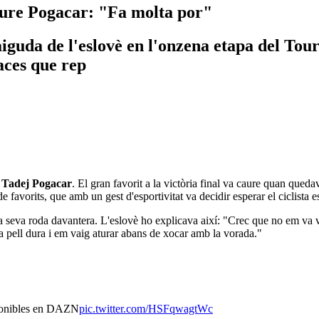
aure Pogacar: "Fa molta por"
guda de l'eslovè en l'onzena etapa del Tour.
aces que rep
e
Tadej Pogacar
. El gran favorit a la victòria final va caure quan qued
e favorits, que amb un gest d'esportivitat va decidir esperar el ciclista e
 seva roda davantera. L'eslovè ho explicava així: "Crec que no em va v
a pell dura i em vaig aturar abans de xocar amb la vorada."
onibles en DAZN
pic.twitter.com/HSFqwagtWc