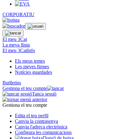
CORPORATIU
El meu 3Cat
La meva llista
El meu 3CatInfo
Els meus temes
Les meves firmes
Notícies guardades
Butlletins
Gestiona el teu compte
Tanca sessió
Gestiona el teu compte
Edita el teu perfil
Canvia la contrasenya
Canvia l'adreça electrònica
Configura les comunicacions
Dona't de baixa