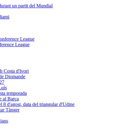
onference League
e de Diomande
Luís
e al Barça
tar Tànger
tjans