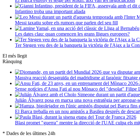
El Barça estreny el setge per Rodri: així van les negociacions
Infantino troba una important aliada
Messi taxatiu sobre els rumors que parlen del seu fill
Les dates clau: quan comencen les grans lligues europees?
Ter Stegen veu des de la banqueta la victòria de l'Ajax a la C
El més llegit
Rànquing
Massiva reacció desagraïda del madridisme al faraònic fitxatg
Sense notícies d'Ansu Fati al nou Mònaco del "desolat" Filipe 
Julián Álvarez posa en marxa una nova estratègia per apropar-s
El Barça treballa en un nou amistós a Basilea després de descar
Blasi promet "guerra" mentre la direcció de l'UAE culpa els mi
* Dades de les últimes 24h