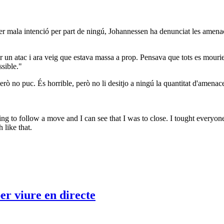
aver mala intenció per part de ningú, Johannessen ha denunciat les amena
ir un atac i ara veig que estava massa a prop. Pensava que tots es mouri
ssible."
però no puc. És horrible, però no li desitjo a ningú la quantitat d'amena
ying to follow a move and I can see that I was to close. I tought everyo
 like that.