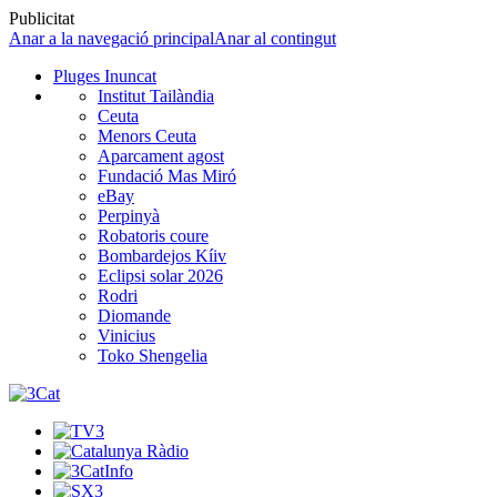
Publicitat
Anar a la navegació principal
Anar al contingut
Pluges Inuncat
Institut Tailàndia
Ceuta
Menors Ceuta
Aparcament agost
Fundació Mas Miró
eBay
Perpinyà
Robatoris coure
Bombardejos Kíiv
Eclipsi solar 2026
Rodri
Diomande
Vinicius
Toko Shengelia