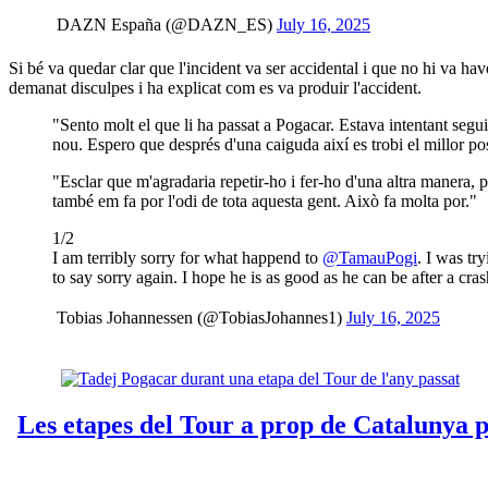
 DAZN España (@DAZN_ES)
July 16, 2025
Si bé va quedar clar que l'incident va ser accidental i que no hi va h
demanat disculpes i ha explicat com es va produir l'accident.
"Sento molt el que li ha passat a Pogacar. Estava intentant segu
nou. Espero que després d'una caiguda així es trobi el millor po
"Esclar que m'agradaria repetir-ho i fer-ho d'una altra manera, 
també em fa por l'odi de tota aquesta gent. Això fa molta por."
1/2
I am terribly sorry for what happend to
@TamauPogi
. I was tr
to say sorry again. I hope he is as good as he can be after a crash
 Tobias Johannessen (@TobiasJohannes1)
July 16, 2025