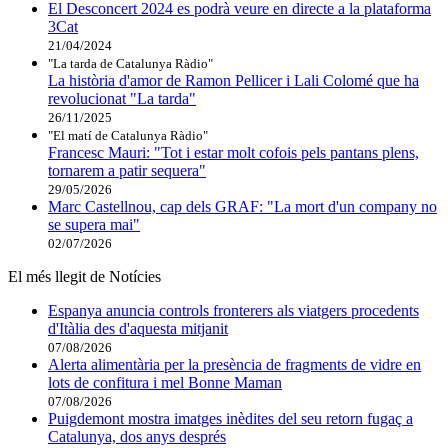
El Desconcert 2024 es podrà veure en directe a la plataforma
3Cat
21/04/2024
"La tarda de Catalunya Ràdio"
La història d'amor de Ramon Pellicer i Lali Colomé que ha
revolucionat "La tarda"
26/11/2025
"El matí de Catalunya Ràdio"
Francesc Mauri: "Tot i estar molt cofois pels pantans plens,
tornarem a patir sequera"
29/05/2026
Marc Castellnou, cap dels GRAF: "La mort d'un company no
se supera mai"
02/07/2026
El més llegit de Notícies
Espanya anuncia controls fronterers als viatgers procedents
d'Itàlia des d'aquesta mitjanit
07/08/2026
Alerta alimentària per la presència de fragments de vidre en
lots de confitura i mel Bonne Maman
07/08/2026
Puigdemont mostra imatges inèdites del seu retorn fugaç a
Catalunya, dos anys després