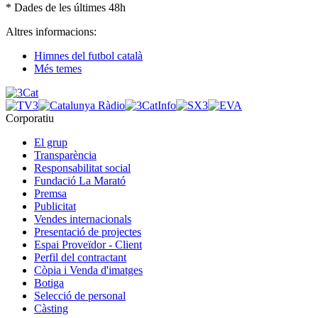
* Dades de les últimes 48h
Altres informacions:
Himnes del futbol català
Més temes
Corporatiu
El grup
Transparència
Responsabilitat social
Fundació La Marató
Premsa
Publicitat
Vendes internacionals
Presentació de projectes
Espai Proveïdor - Client
Perfil del contractant
Còpia i Venda d'imatges
Botiga
Selecció de personal
Càsting