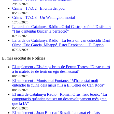
29/05/2026
Crims - T7xC2 - El crim del pou
05/06/2026
Crims - T7xC3 - Un Wellington mortal
12/06/2026
La tarda de Catalunya Ràdio - Oriol Castro, xef del Disfrutar:
"Has d'intentar buscar la perfecció"
07/08/2026
La tarda de Catalunya Ràdio - La festa on van coincidir Dani
Olmo, Eric Garcia, Mbappé, Ester Expósito i... DiCaprio
07/08/2026
El més escoltat de Notícies
El suplement - Els draps bruts de Ferran Torres: "Dir-te tauró
a tu mateix és de tenir un ego desmesurat"
08/08/2026
El suplement - Montserrat Fontané: "M'ha costat molt
entendre la cuina dels meus fills a El Celler de Can Roca"
08/08/2026
El matí de Catalunya Ràdio - Román Orús, físic teòric: ''La
computació quàntica pot ser un desenvolupament més gran
que la IA''
05/08/2026
El suplement - Joan Biosca: "Rosalía ha pagat els plats