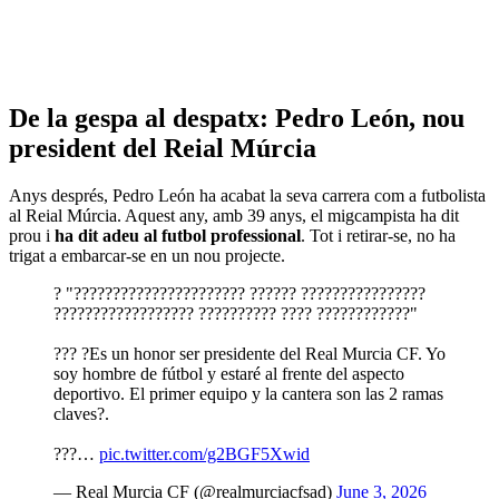
De la gespa al despatx: Pedro León, nou
president del Reial Múrcia
Anys després, Pedro León ha acabat la seva carrera com a futbolista
al Reial Múrcia. Aquest any, amb 39 anys, el migcampista ha dit
prou i
ha dit adeu al futbol professional
. Tot i retirar-se, no ha
trigat a embarcar-se en un nou projecte.
? "?????????????????????? ?????? ????????????????
?????????????????? ?????????? ???? ????????????"
??? ?Es un honor ser presidente del Real Murcia CF. Yo
soy hombre de fútbol y estaré al frente del aspecto
deportivo. El primer equipo y la cantera son las 2 ramas
claves?.
???…
pic.twitter.com/g2BGF5Xwid
— Real Murcia CF (@realmurciacfsad)
June 3, 2026