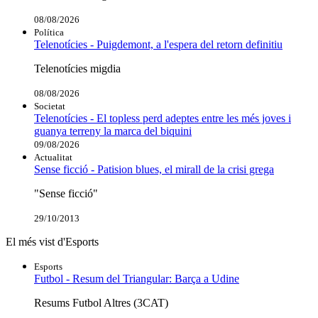
08/08/2026
Política
Telenotícies - Puigdemont, a l'espera del retorn definitiu
Telenotícies migdia
08/08/2026
Societat
Telenotícies - El topless perd adeptes entre les més joves i
guanya terreny la marca del biquini
09/08/2026
Actualitat
Sense ficció - Patision blues, el mirall de la crisi grega
"Sense ficció"
29/10/2013
El més vist d'Esports
Esports
Futbol - Resum del Triangular: Barça a Udine
Resums Futbol Altres (3CAT)