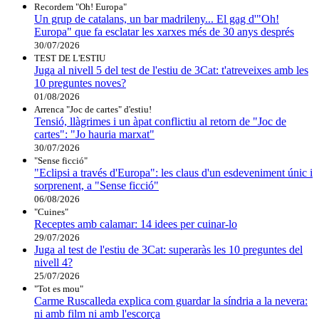
Recordem "Oh! Europa"
Un grup de catalans, un bar madrileny... El gag d'"Oh!
Europa" que fa esclatar les xarxes més de 30 anys després
30/07/2026
TEST DE L'ESTIU
Juga al nivell 5 del test de l'estiu de 3Cat: t'atreveixes amb les
10 preguntes noves?
01/08/2026
Arrenca "Joc de cartes" d'estiu!
Tensió, llàgrimes i un àpat conflictiu al retorn de "Joc de
cartes": "Jo hauria marxat"
30/07/2026
"Sense ficció"
"Eclipsi a través d'Europa": les claus d'un esdeveniment únic i
sorprenent, a "Sense ficció"
06/08/2026
"Cuines"
Receptes amb calamar: 14 idees per cuinar-lo
29/07/2026
Juga al test de l'estiu de 3Cat: superaràs les 10 preguntes del
nivell 4?
25/07/2026
"Tot es mou"
Carme Ruscalleda explica com guardar la síndria a la nevera:
ni amb film ni amb l'escorça