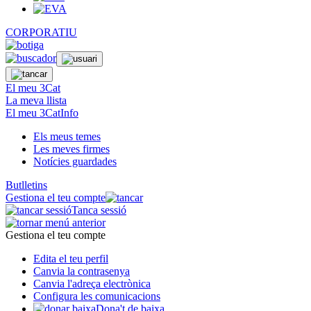
CORPORATIU
El meu 3Cat
La meva llista
El meu 3CatInfo
Els meus temes
Les meves firmes
Notícies guardades
Butlletins
Gestiona el teu compte
Tanca sessió
Gestiona el teu compte
Edita el teu perfil
Canvia la contrasenya
Canvia l'adreça electrònica
Configura les comunicacions
Dona't de baixa