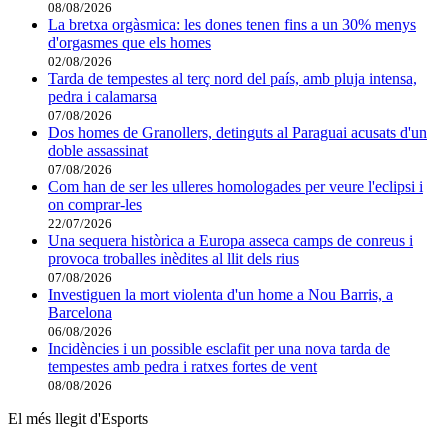
08/08/2026
La bretxa orgàsmica: les dones tenen fins a un 30% menys
d'orgasmes que els homes
02/08/2026
Tarda de tempestes al terç nord del país, amb pluja intensa,
pedra i calamarsa
07/08/2026
Dos homes de Granollers, detinguts al Paraguai acusats d'un
doble assassinat
07/08/2026
Com han de ser les ulleres homologades per veure l'eclipsi i
on comprar-les
22/07/2026
Una sequera històrica a Europa asseca camps de conreus i
provoca troballes inèdites al llit dels rius
07/08/2026
Investiguen la mort violenta d'un home a Nou Barris, a
Barcelona
06/08/2026
Incidències i un possible esclafit per una nova tarda de
tempestes amb pedra i ratxes fortes de vent
08/08/2026
El més llegit d'Esports