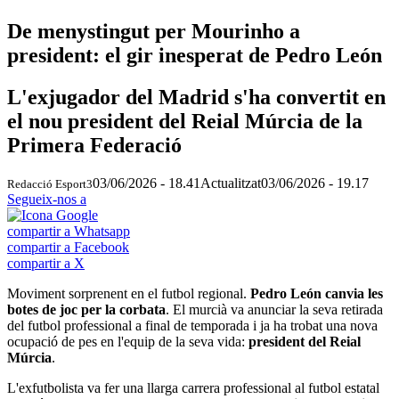
De menystingut per Mourinho a
president: el gir inesperat de Pedro León
L'exjugador del Madrid s'ha convertit en
el nou president del Reial Múrcia de la
Primera Federació
03/06/2026 - 18.41
Actualitzat
03/06/2026 - 19.17
Redacció Esport3
Segueix-nos a
compartir a Whatsapp
compartir a Facebook
compartir a X
Moviment sorprenent en el futbol regional.
Pedro León canvia les
botes de joc per la corbata
. El murcià va anunciar la seva retirada
del futbol professional a final de temporada i ja ha trobat una nova
ocupació de pes en l'equip de la seva vida:
president del Reial
Múrcia
.
L'exfutbolista va fer una llarga carrera professional al futbol estatal