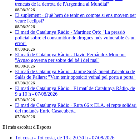
trencats de la derrota de l'Argentina al Mundial"
08/08/2026
El suplement - Què hem de tenir en compte si ens movem per
veure l'eclipsi?
08/08/2026
El matí de Catalunya Ràdio - Martínez Oró: "La pressió
policial sobre el consumidor de drogues més vulnerable és un
error"
07/08/2026
El matí de Catalunya Ràdio - David Fernández Moreno:
''Ayuso governa per sobre del bé i del mal''
06/08/2026
El matí de Catalunya Ràdio - Jaume Solé, tinent d'alcaldia de
Salàs de Pallars: "Vam tenir oposició veïnal pel porta a porta"
07/08/2026
El matí de Catalunya Ràdio - El matí de Catalunya Ràdio, de
9 a 10 h - 07/08/2026
07/08/2026
El matí de Catalunya Ràdio - Ruta 66 x ELA, el repte solidari
del moianès Enric Casacuberta
07/08/2026
El més escoltat d'Esports
Tot costa - Tot costa, de 19 a 20.30 h - 07/08/2026