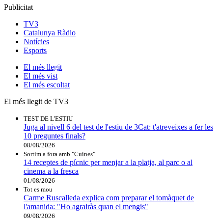
Publicitat
TV3
Catalunya Ràdio
Notícies
Esports
El
més llegit
El
més vist
El
més escoltat
El més llegit de TV3
TEST DE L'ESTIU
Juga al nivell 6 del test de l'estiu de 3Cat: t'atreveixes a fer les
10 preguntes finals?
08/08/2026
Sortim a fora amb "Cuines"
14 receptes de pícnic per menjar a la platja, al parc o al
cinema a la fresca
01/08/2026
Tot es mou
Carme Ruscalleda explica com preparar el tomàquet de
l'amanida: "Ho agrairàs quan el mengis"
09/08/2026