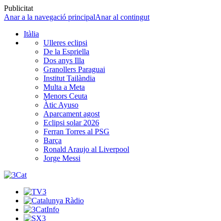
Publicitat
Anar a la navegació principal
Anar al contingut
Itàlia
Ulleres eclipsi
De la Espriella
Dos anys Illa
Granollers Paraguai
Institut Tailàndia
Multa a Meta
Menors Ceuta
Àtic Ayuso
Aparcament agost
Eclipsi solar 2026
Ferran Torres al PSG
Barça
Ronald Araujo al Liverpool
Jorge Messi