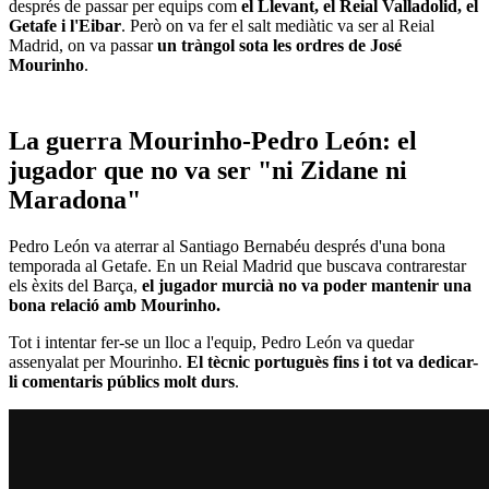
després de passar per equips com
el Llevant, el Reial Valladolid, el
Getafe i l'Eibar
. Però on va fer el salt mediàtic va ser al Reial
Madrid, on va passar
un tràngol sota les ordres de José
Mourinho
.
La guerra Mourinho-Pedro León: el
jugador que no va ser "ni Zidane ni
Maradona"
Pedro León va aterrar al Santiago Bernabéu després d'una bona
temporada al Getafe. En un Reial Madrid que buscava contrarestar
els èxits del Barça,
el jugador murcià no va poder mantenir una
bona relació amb Mourinho.
Tot i intentar fer-se un lloc a l'equip, Pedro León va quedar
assenyalat per Mourinho.
El tècnic portuguès fins i tot va dedicar-
li comentaris públics molt durs
.