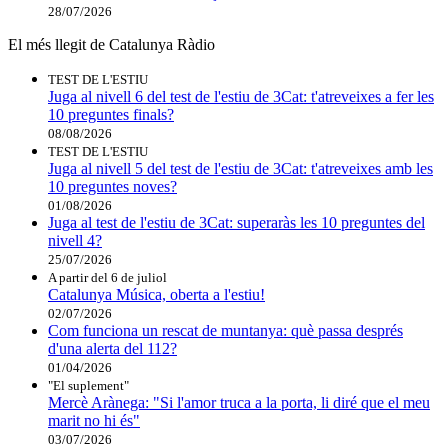
28/07/2026
El més llegit de Catalunya Ràdio
TEST DE L'ESTIU
Juga al nivell 6 del test de l'estiu de 3Cat: t'atreveixes a fer les
10 preguntes finals?
08/08/2026
TEST DE L'ESTIU
Juga al nivell 5 del test de l'estiu de 3Cat: t'atreveixes amb les
10 preguntes noves?
01/08/2026
Juga al test de l'estiu de 3Cat: superaràs les 10 preguntes del
nivell 4?
25/07/2026
A partir del 6 de juliol
Catalunya Música, oberta a l'estiu!
02/07/2026
Com funciona un rescat de muntanya: què passa després
d'una alerta del 112?
01/04/2026
"El suplement"
Mercè Arànega: "Si l'amor truca a la porta, li diré que el meu
marit no hi és"
03/07/2026