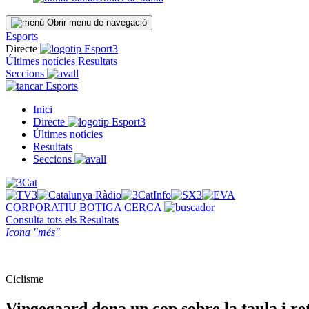
Obrir menu de navegació
Esports
Directe
Últimes notícies
Resultats
Seccions
Esports
Inici
Directe
Últimes notícies
Resultats
Seccions
CORPORATIU
BOTIGA
CERCA
Consulta tots els
Resultats
Icona "més"
Ciclisme
Vingegaard dona un cop sobre la taula i ret