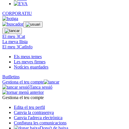
CORPORATIU
El meu 3Cat
La meva llista
El meu 3CatInfo
Els meus temes
Les meves firmes
Notícies guardades
Butlletins
Gestiona el teu compte
Tanca sessió
Gestiona el teu compte
Edita el teu perfil
Canvia la contrasenya
Canvia l'adreça electrònica
Configura les comunicacions
Dona't de baixa