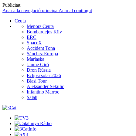
Publicitat
Anar a la navegació principal
Anar al contingut
Ceuta
Menors Ceuta
Bombardejos Kíiv
ERC
SpaceX
Accident Tona
Sánchez Europa
Marlaska
Jaume Giró
Dron Rússia
Eclipsi solar 2026
Blasi Tour
Aleksander Sekulic
Infantino Marroc
Salah