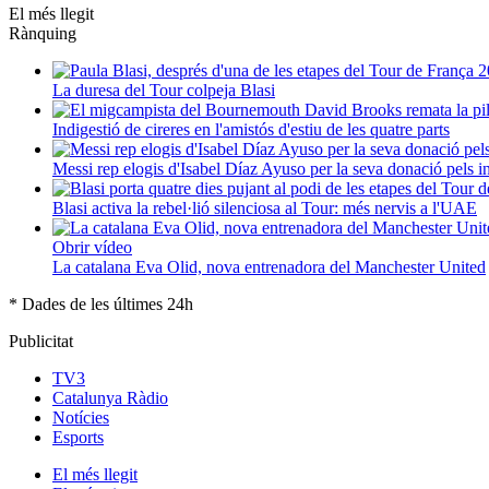
El més llegit
Rànquing
La duresa del Tour colpeja Blasi
Indigestió de cireres en l'amistós d'estiu de les quatre parts
Messi rep elogis d'Isabel Díaz Ayuso per la seva donació pels 
Blasi activa la rebel·lió silenciosa al Tour: més nervis a l'UAE
Obrir vídeo
La catalana Eva Olid, nova entrenadora del Manchester United
* Dades de les últimes 24h
Publicitat
TV3
Catalunya Ràdio
Notícies
Esports
El
més llegit