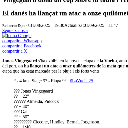
El danès ha llançat un atac a onze quilòme
31/08/2025 - 19.30
Actualitzat
01/09/2025 - 11.47
Redacció Esport3
Segueix-nos a
compartir a Whatsapp
compartir a Facebook
compartir a X
Jonas Vingegaard
s'ha exhibit en la novena etapa de
la Vuelta
, amb
del port, on
ha llançat un atac a onze quilòmetres de la meta que
etapa que ha estat marcada per la pluja i els forts vents.
? - 4 km | Stage 9? - Etapa 9? |
#LaVuelta25
?‍?? Jonas Vingegaard
?? + 22"
?‍???‍?? Almeida, Pidcock
?? + 40"
?‍?? Gall
?? + 50"
?‍???‍???‍?? Ciccone, Hindley, Bernal, Jorgenson...
?? + 1:40"