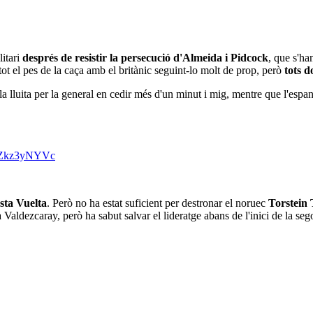
litari
després de resistir la persecució d'Almeida i Pidcock
, que s'h
tot el pes de la caça amb el britànic seguint-lo molt de prop, però
tots d
a lluita per la general en cedir més d'un minut i mig, mentre que l'espa
m/fZkz3yNYVc
sta Vuelta
. Però no ha estat suficient per destronar el noruec
Torstein 
a Valdezcaray, però ha sabut salvar el lideratge abans de l'inici de la se