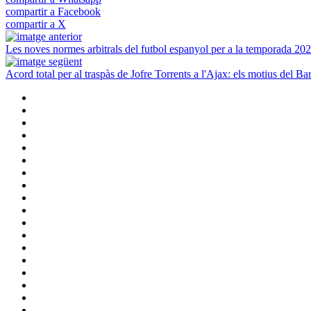
compartir a Facebook
compartir a X
Les noves normes arbitrals del futbol espanyol per a la temporada 20
Acord total per al traspàs de Jofre Torrents a l'Ajax: els motius del Ba