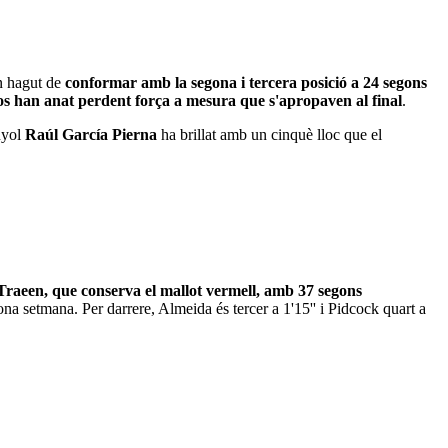
an hagut de
conformar amb la segona i tercera posició a 24 segons
os han anat perdent força a mesura que s'apropaven al final
.
nyol
Raúl García Pierna
ha brillat amb un cinquè lloc que el
Traeen, que conserva el mallot vermell, amb 37 segons
gona setmana. Per darrere, Almeida és tercer a 1'15'' i Pidcock quart a