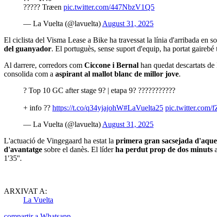
?‍???? Træen
pic.twitter.com/447NbzV1Q5
— La Vuelta (@lavuelta)
August 31, 2025
El ciclista del Visma Lease a Bike ha travessat la línia d'arribada en so
del guanyador
. El portuguès, sense suport d'equip, ha portat gairebé 
Al darrere, corredors com
Ciccone i Bernal
han quedat descartats de l
consolida com a
aspirant al mallot blanc de millor jove
.
? Top 10 GC after stage 9? | etapa 9? ???????????
+ info ??
https://t.co/q34yjajohW
#LaVuelta25
pic.twitter.co
— La Vuelta (@lavuelta)
August 31, 2025
L'actuació de Vingegaard ha estat la
primera gran sacsejada d'aque
d'avantatge
sobre el danès. El líder
ha perdut prop de dos minuts
1'35''.
ARXIVAT A:
La Vuelta
compartir a Whatsapp