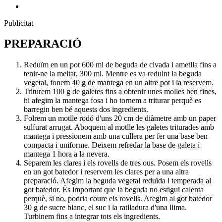
Publicitat
PREPARACIÓ
Reduïm en un pot 600 ml de beguda de civada i ametlla fins a
tenir-ne la meitat, 300 ml. Mentre es va reduint la beguda
vegetal, fonem 40 g de mantega en un altre pot i la reservem.
Triturem 100 g de galetes fins a obtenir unes molles ben fines,
hi afegim la mantega fosa i ho tornem a triturar perquè es
barregin ben bé aquests dos ingredients.
Folrem un motlle rodó d'uns 20 cm de diàmetre amb un paper
sulfurat arrugat. Aboquem al motlle les galetes triturades amb
mantega i pressionem amb una cullera per fer una base ben
compacta i uniforme. Deixem refredar la base de galeta i
mantega 1 hora a la nevera.
Separem les clares i els rovells de tres ous. Posem els rovells
en un got batedor i reservem les clares per a una altra
preparació. Afegim la beguda vegetal reduïda i temperada al
got batedor. És important que la beguda no estigui calenta
perquè, si no, podria coure els rovells. Afegim al got batedor
30 g de sucre blanc, el suc i la ratlladura d'una llima.
Turbinem fins a integrar tots els ingredients.