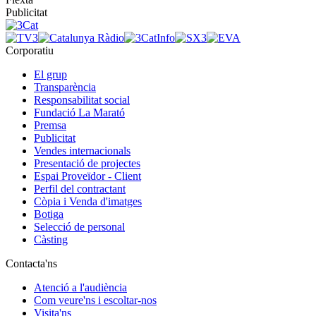
Publicitat
Corporatiu
El grup
Transparència
Responsabilitat social
Fundació La Marató
Premsa
Publicitat
Vendes internacionals
Presentació de projectes
Espai Proveïdor - Client
Perfil del contractant
Còpia i Venda d'imatges
Botiga
Selecció de personal
Càsting
Contacta'ns
Atenció a l'audiència
Com veure'ns i escoltar-nos
Visita'ns