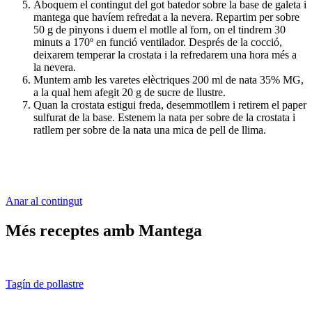
Aboquem el contingut del got batedor sobre la base de galeta i
mantega que havíem refredat a la nevera. Repartim per sobre
50 g de pinyons i duem el motlle al forn, on el tindrem 30
minuts a 170º en funció ventilador. Després de la cocció,
deixarem temperar la crostata i la refredarem una hora més a
la nevera.
Muntem amb les varetes elèctriques 200 ml de nata 35% MG,
a la qual hem afegit 20 g de sucre de llustre.
Quan la crostata estigui freda, desemmotllem i retirem el paper
sulfurat de la base. Estenem la nata per sobre de la crostata i
ratllem per sobre de la nata una mica de pell de llima.
Anar al contingut
Més receptes amb Mantega
Tagín de pollastre