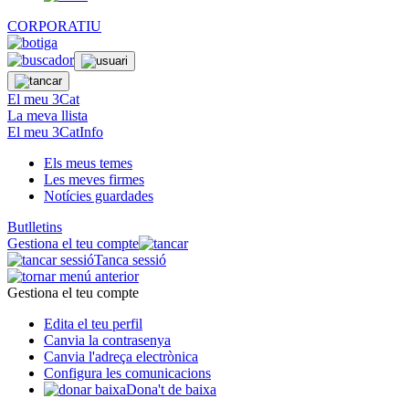
CORPORATIU
El meu 3Cat
La meva llista
El meu 3CatInfo
Els meus temes
Les meves firmes
Notícies guardades
Butlletins
Gestiona el teu compte
Tanca sessió
Gestiona el teu compte
Edita el teu perfil
Canvia la contrasenya
Canvia l'adreça electrònica
Configura les comunicacions
Dona't de baixa