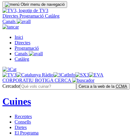
Obrir menu de navegació
Directes
Programació
Catàleg
Canals
Inici
Directes
Programació
Canals
Catàleg
CORPORATIU
BOTIGA
CERCA
Cercador
Cerca a la web de la
CCMA
Cuines
Receptes
Consells
Dietes
El Programa