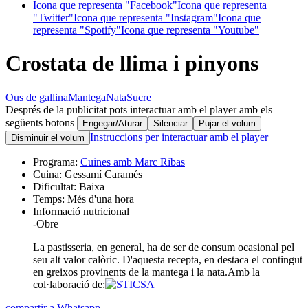
Icona que representa "Facebook"
Icona que representa
"Twitter"
Icona que representa "Instagram"
Icona que
representa "Spotify"
Icona que representa "Youtube"
Crostata de llima i pinyons
Ous de gallina
Mantega
Nata
Sucre
Després de la publicitat pots interactuar amb el player amb els
següents botons
Engegar/Aturar
Silenciar
Pujar el volum
Instruccions per interactuar amb el player
Disminuir el volum
Programa:
Cuines amb Marc Ribas
Cuina:
Gessamí Caramés
Dificultat:
Baixa
Temps:
Més d'una hora
Informació nutricional
-
Obre
La pastisseria, en general, ha de ser de consum ocasional pel
seu alt valor calòric. D'aquesta recepta, en destaca el contingut
en greixos provinents de la mantega i la nata.
Amb la
col·laboració de:
compartir a Whatsapp