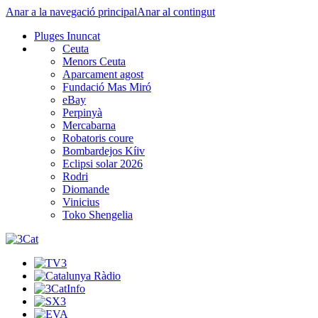
Anar a la navegació principal
Anar al contingut
Pluges Inuncat
Ceuta
Menors Ceuta
Aparcament agost
Fundació Mas Miró
eBay
Perpinyà
Mercabarna
Robatoris coure
Bombardejos Kíiv
Eclipsi solar 2026
Rodri
Diomande
Vinicius
Toko Shengelia