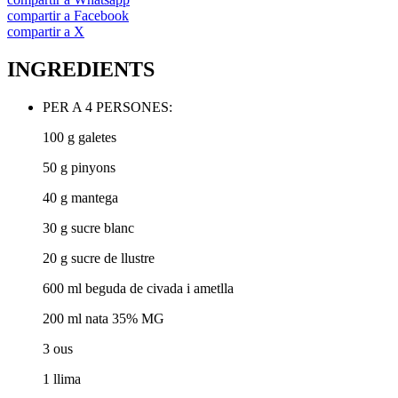
compartir a Facebook
compartir a X
INGREDIENTS
PER A 4 PERSONES:
100 g galetes
50 g pinyons
40 g mantega
30 g sucre blanc
20 g sucre de llustre
600 ml beguda de civada i ametlla
200 ml nata 35% MG
3 ous
1 llima